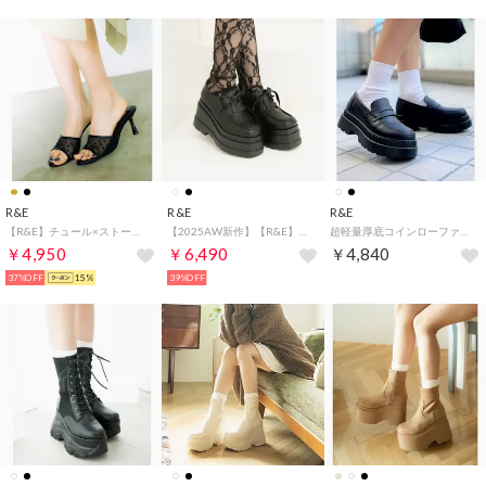
R&E
R&E
R&E
【R&E】チュール×ストーンフレアヒールサンダル （ブラック）
【2025AW新作】【R&E】＜2way＞トリプルソール厚底レースアップシューズ （ブラック）
超軽量厚底コインローファー （ブラック）
￥4,950
￥6,490
￥4,840
37%OFF
15%
39%OFF