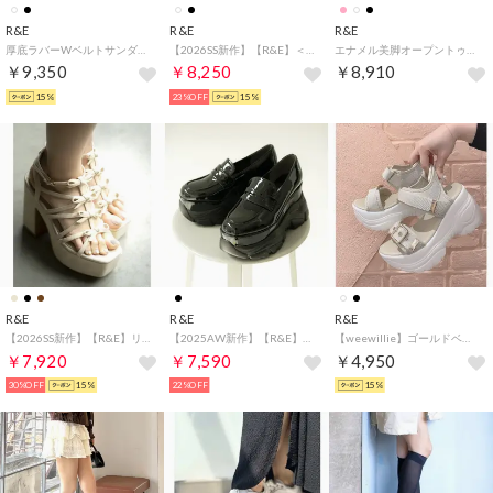
R&E
R&E
R&E
厚底ラバーWベルトサンダル （ブラック）
【2026SS新作】【R&E】＜2way仕様＞W/BIGリボンベルト厚底モールドソールサンダル （アイボリー）
エナメル美脚オープントゥパンプス （ピンクエナメル）
￥9,350
￥8,250
￥8,910
15%
23%OFF
15%
R&E
R&E
R&E
【2026SS新作】【R&E】リボンストラップチャンキーヒールサンダル （ベージュスエード）
【2025AW新作】【R&E】厚底ラバーソールコインローファー （ブラックエナメル）
【weewillie】ゴールドベルテッド厚底スポーツサンダル （アイボリー）
￥7,920
￥7,590
￥4,950
30%OFF
15%
22%OFF
15%