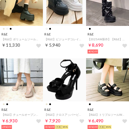
R&E
R&E
R&E
【R&E】ボリュームソールストレッチショートブーツ （ブラック）
【R&E】ビジューデコレイト厚底スニーカー （ブラック）
【2025AW新作】【R&E】＜カバー取り外し可能！＞厚底ウェッジソールベルトカバーブーツ （ブラック）
￥11,330
￥5,940
￥8,690
40%OFF
R&E
R&E
R&E
【R&E】チュールオープントゥハイヒールパンプス （ベージュ）
【R&E】クロスアッパーピンヒールサンダル （ブラック）
【R&E】トリプルソールWベルト厚底サンダル （ブラック）
￥6,930
￥7,920
￥6,490
29%OFF
15%OFF
15%
33%OFF
15%