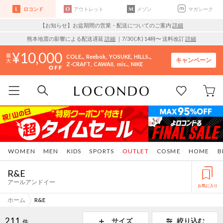
ロコンド
アウトレット
メゾン
マガシーク
【お知らせ】お盆期間の営業・配送についてのご案内
詳細
熊本地震の影響による配送遅延
詳細
｜7/30 (木) 14時〜 送料改訂
詳細
10,000
COLE..
Reebok
YOSUKE
HILLS..
キャンペーン
Z-CRAFT
CAWAII
mis..
NIKE
WOMEN
MEN
KIDS
SPORTS
OUTLET
COSME
HOME
B
R&E
アールアンドイー
お気に入り
ホーム
R&E
211
サイズ
絞り込む
件