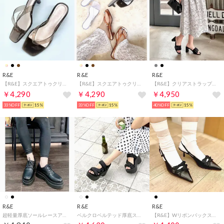
R&E
R&E
R&E
【R&E】スクエアトゥクリアトングサンダル （ブラック）
【R&E】スクエアトゥクリアトングサンダル （ブラウン）
【R&E】クリアストラップ×シフォンギャザーミュールサンダル （ブラック）
￥4,290
￥4,290
￥4,950
33%OFF
15%
33%OFF
15%
40%OFF
15%
R&E
R&E
R&E
超軽量厚底ソールレースアップマニッシュシューズ （ブラック）
ベルクロベルテッド厚底スポーツサンダル （ブラック）
【R&E】Wリボンバックストラップパンプス （ブラック）