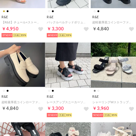
R&E
R&E
R&E
【R&E】チュール×ストーンフレアヒールサンダル （プラチナ）
バックルベルテッドボリュームソールサンダル （ブラック）
超軽量厚底コインローファー （ブラックエナメル）
￥4,950
￥3,300
￥4,840
37%OFF
15%
44%OFF
15%
R&E
R&E
R&E
超軽量厚底コインローファー （アイボリー）
レースアップスニーカーソールサンダル （ブラック）
シャーリングWストラップミュールサンダル （グレー）
￥4,840
￥3,300
￥3,960
33%OFF
15%
50%OFF
15%