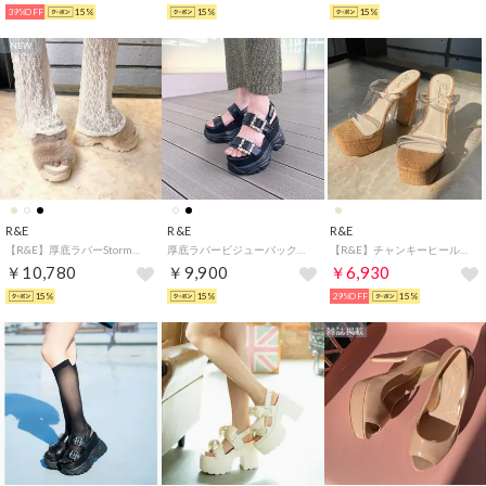
39%OFF
15%
15%
15%
NEW
R&E
R&E
R&E
【R&E】厚底ラバーStormボリュームファーベルトサンダル （ベージュ）
厚底ラバービジューバックルベルトサンダル （ブラック）
【R&E】チャンキーヒールクリアサンダル （クリア）
￥10,780
￥9,900
￥6,930
15%
15%
29%OFF
15%
雑誌掲載