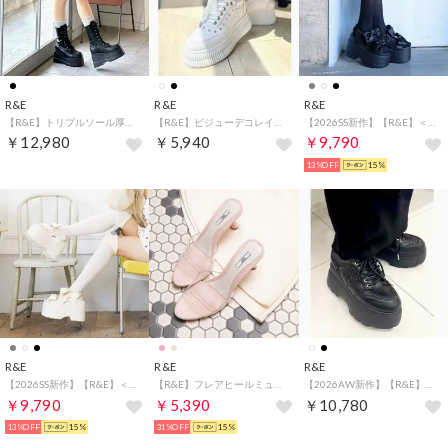
R&E
R&E
R&E
【R&E】トリプルソール厚底レースアップミドルブーツ （ブラック）
【R&E】ビジューデコレイト厚底スニーカー （ホワイト）
【2026SS新作】【R&E】＜2way仕様＞W/BIGリボンベルクロストラップ厚底サンダル （ブラック）
￥12,980
￥5,940
￥9,790
13%OFF
15%
R&E
R&E
R&E
【2026SS新作】【R&E】＜2way仕様＞W/BIGリボンベルクロストラップ厚底サンダル （アイボリー）
【R&E】フレアヒールミュールサンダル （ピンク）
【2026AW新作】【R&E】グリッターコンビ厚底スニーカー （ブラック）
￥9,790
￥5,390
￥10,780
13%OFF
15%
31%OFF
15%