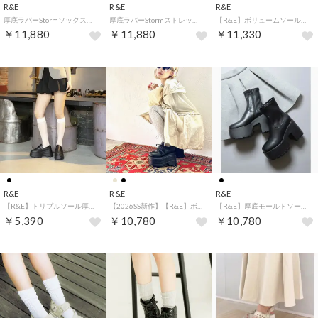
R&E
R&E
R&E
厚底ラバーStormソックスレースアップミドルブーツ （ブラック）
厚底ラバーStormストレッチショートブーツ （アイボリー）
【R&E】ボリュームソールストレッチショートブーツ （キャメルスエード）
￥11,880
￥11,880
￥11,330
R&E
R&E
R&E
【R&E】トリプルソール厚底ローファー （ブラック）
【2026SS新作】【R&E】ボリュームソールメッシュコンビスニーカー （ブラック）
【R&E】厚底モールドソールショートブーツ （ブラック）
￥5,390
￥10,780
￥10,780