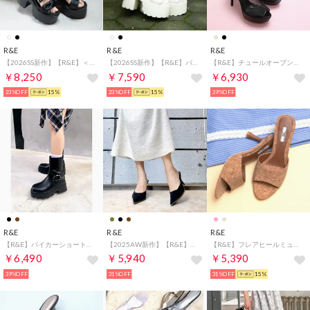
R&E
R&E
R&E
【2026SS新作】【R&E】＜2way仕様＞W/BIGリボンベルト厚底モールドソールサンダル （ブラック）
【2026SS新作】【R&E】パイピングステッチストラップ厚底モールドソール （アイボリー）
【R&E】チュールオープントゥハイヒールパンプス （ブラック）
￥8,250
￥7,590
￥6,930
23%OFF
15%
23%OFF
15%
29%OFF
R&E
R&E
R&E
【R&E】バイカーショートブーツ （ブラック）
【2025AW新作】【R&E】ゴールドパイピングミュールパンプス （ブラックスエード）
【R&E】フレアヒールミュールサンダル （コルク）
￥6,490
￥5,940
￥5,390
39%OFF
31%OFF
31%OFF
15%