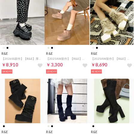
R&E
R&E
R&E
【2026SS新作】【R&E】厚底スニーカーソールメリージェーンシューズ （ブラックエナメル）
【2025AW新作】【R&E】マイクロミニ厚底ムートンブーツ （オーク）
【2025AW新作】【R&E】＜カバー取り外し可能！＞ファーカバー2way厚底モールドソールソックスショートブーツ （アイボリー）
￥8,910
￥3,300
￥8,690
14%OFF
23%OFF
41%OFF
R&E
R&E
R&E