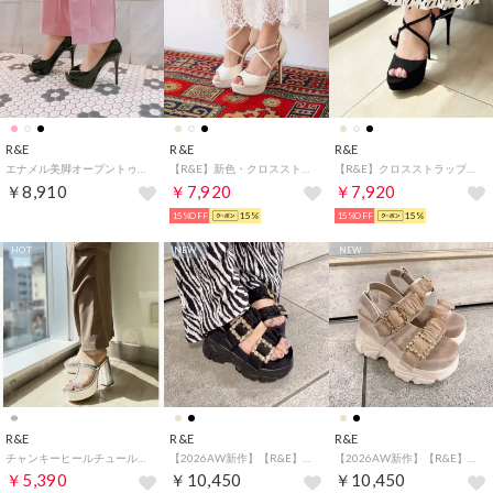
R&E
R&E
R&E
エナメル美脚オープントゥパンプス （ブラックエナメル）
【R&E】新色・クロスストラップピンヒールサンダル （アイボリー）
【R&E】クロスストラップピンヒールサンダル （ブラック）
￥8,910
￥7,920
￥7,920
15%OFF
15%
15%OFF
15%
HOT
NEW
NEW
R&E
R&E
R&E
チャンキーヒールチュールカバー厚底サンダル （シルバー）
【2026AW新作】【R&E】ベルベットWビジューバックルベルト厚底ラバーサンダル （ブラック）
【2026AW新作】【R&E】ベルベットWビジューバックルベルト厚底ラバーサンダル （グレージュ）
￥5,390
￥10,450
￥10,450