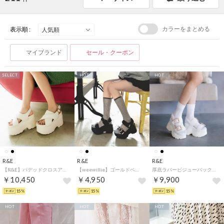
カラーをまとめる
表示順 :
マイブランド
セール・クーポン
SELECT
HOT
HOT
R&E
R&E
R&E
【R&E】パデッドクロスアッパー厚底サンダル （アイボリー）
【weewillie】ゴールドベルテッド厚底スポーツサンダル （ブラック）
厚底ラバービジューバックルベルトサンダル （アイボリー）
￥10,450
￥4,950
￥9,900
15%
15%
15%
HOT
HOT
HOT