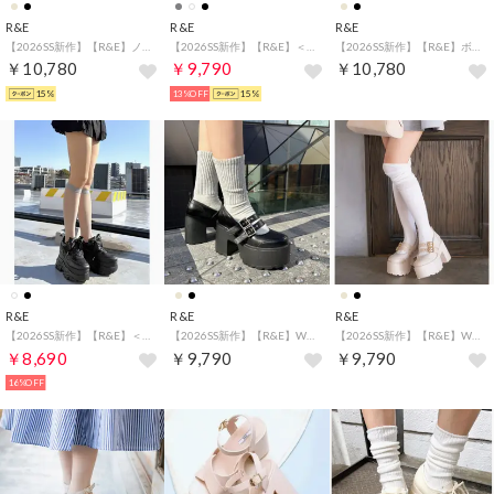
R&E
R&E
R&E
【2026SS新作】【R&E】ノットデザイン厚底モールドソールストラップサンダル （ピンクベージュ）
【2026SS新作】【R&E】＜2way仕様＞W/BIGリボンベルクロストラップ厚底サンダル （アイスグレー）
【2026SS新作】【R&E】ボリュームソールメッシュコンビスニーカー （ベージュコンビ）
￥10,780
￥9,790
￥10,780
15%
13%OFF
15%
R&E
R&E
R&E
【2026SS新作】【R&E】＜2way＞厚底ラバーソールチュールアッパースニーカー （ブラック）
【2026SS新作】【R&E】Wストラップモールドソールシューズ （ブラック）
【2026SS新作】【R&E】Wストラップモールドソールシューズ （アイボリーコンビ）
￥8,690
￥9,790
￥9,790
16%OFF