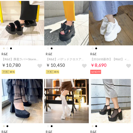
R&E
R&E
R&E
【R&E】厚底ラバーStormボリュームファーベルトサンダル （ブラック）
【R&E】パデッドクロスアッパー厚底サンダル （ブラック）
【2026SS新作】【R&E】＜2way＞厚底ラバーソールチュールアッパースニーカー （ホワイト）
￥10,780
￥10,450
￥8,690
15%
15%
16%OFF
R&E
R&E
R&E