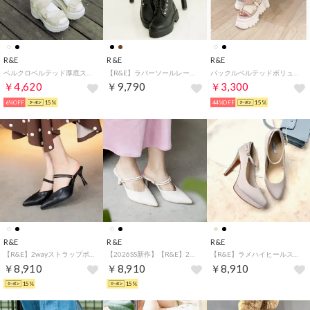
R&E
R&E
R&E
ベルクロベルテッド厚底スポーツサンダル （アイボリー）
【R&E】ラバーソールレースアップワークブーツ （ブラック）
バックルベルテッドボリュームソールサンダル （アイボリー）
￥4,620
￥9,790
￥3,300
6%OFF
15%
44%OFF
15%
R&E
R&E
R&E
【R&E】2wayストラップポインテッドトゥミュール （ブラック）
【2026SS新作】【R&E】2wayストラップポインテッドトゥミュール （アイボリー）
【R&E】ラメハイヒールストラップパンプス （ベージュコンビ）
￥8,910
￥8,910
￥8,910
15%
15%