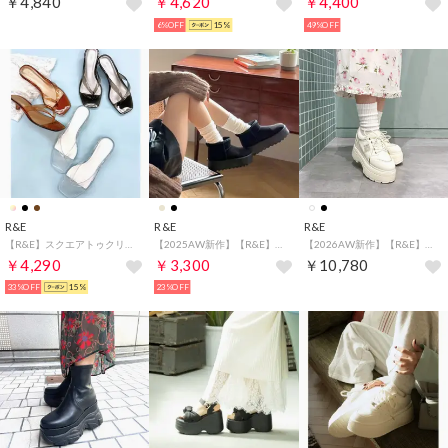
￥4,840
￥4,620
￥4,400
6%OFF
15%
49%OFF
R&E
R&E
R&E
【R&E】スクエアトゥクリアトングサンダル （クリア）
【2025AW新作】【R&E】マイクロミニ厚底ムートンブーツ （ブラック）
【2026AW新作】【R&E】グリッターコンビ厚底スニーカー （ホワイト）
￥4,290
￥3,300
￥10,780
33%OFF
15%
23%OFF