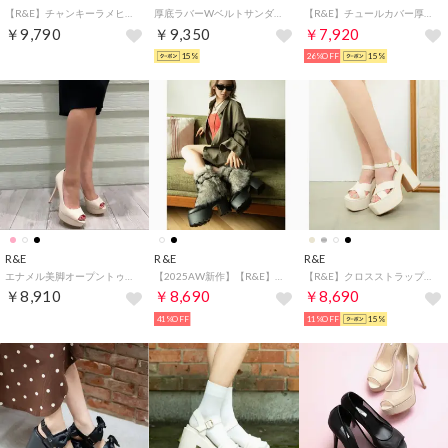
【R&E】チャンキーラメヒールスクエアトゥセパレートパンプス （ブラック）
厚底ラバーWベルトサンダル （アイボリー）
【R&E】チュールカバー厚底ブーティーサンダル （ブラック）
￥9,790
￥9,350
￥7,920
15%
26%OFF
15%
R&E
R&E
R&E
エナメル美脚オープントゥパンプス （アイボリーエナメル）
【2025AW新作】【R&E】＜カバー取り外し可能！＞ファーカバー2way厚底モールドソールソックスショートブーツ （ブラック）
【R&E】クロスストラップスクエアトゥチャンキーヒールサンダル （アイボリー）
￥8,910
￥8,690
￥8,690
41%OFF
11%OFF
15%