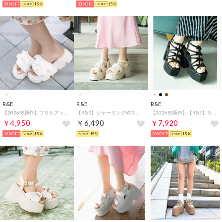
33%OFF
15%
33%OFF
15%
R&E
R&E
R&E
【2026SS新作】フリルアッパーサンダル （アイボリー）
【R&E】シャーリングWストラップ厚底モールドサンダル （アイボリー）
【2026SS新作】【R&E】リボンストラップチャンキーヒールサンダル （ブラックスエード）
￥4,950
￥6,490
￥7,920
16%OFF
15%
15%
30%OFF
15%