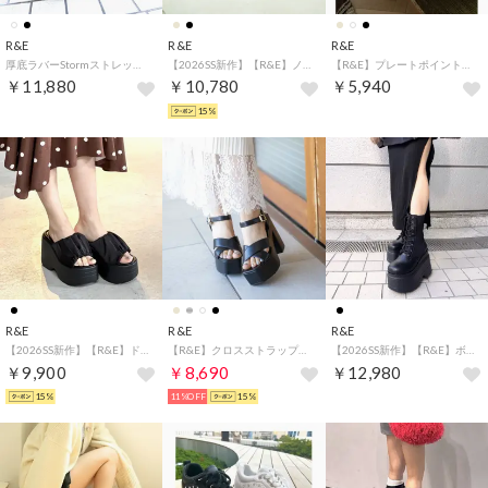
R&E
R&E
R&E
厚底ラバーStormストレッチショートブーツ （ブラック）
【2026SS新作】【R&E】ノットデザイン厚底モールドソールストラップサンダル （ブラック）
【R&E】プレートポイント厚底LOWカットスニーカー （ホワイト）
￥11,880
￥10,780
￥5,940
15%
R&E
R&E
R&E
【2026SS新作】【R&E】ドレープワイドカバー厚底モールドソールサンダル （ブラック）
【R&E】クロスストラップスクエアトゥチャンキーヒールサンダル （ブラック）
【2026SS新作】【R&E】ボリュームソールソックスレースアップミドルブーツ （ブラック）
￥9,900
￥8,690
￥12,980
15%
11%OFF
15%