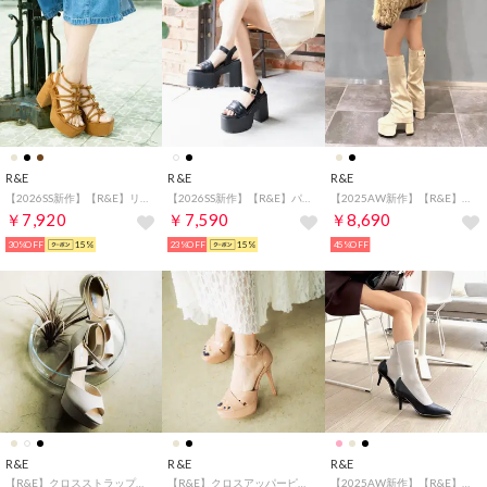
R&E
R&E
R&E
【2026SS新作】【R&E】リボンストラップチャンキーヒールサンダル （キャメルスエード）
【2026SS新作】【R&E】パイピングステッチストラップ厚底モールドソール （ブラック）
【2025AW新作】【R&E】＜カバー取り外し可能！＞厚底チャンキーヒールカバーブーツ （アイボリースエード）
￥7,920
￥7,590
￥8,690
30%OFF
15%
23%OFF
15%
45%OFF
R&E
R&E
R&E
【R&E】クロスストラップピンヒールサンダル （ベージュ）
【R&E】クロスアッパーピンヒールサンダル （ピンクベージュ）
【2025AW新作】【R&E】ゴールドパイピングソール美脚パンプス （ブラック）