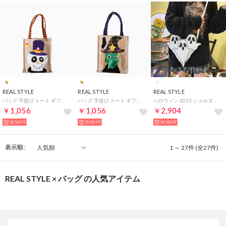
REAL STYLE
REAL STYLE
REAL STYLE
バッグ 手提げ トート ギフト お菓子 仮装 キャンディ イベント パーティ グッズ コスプレ コスチューム （ドクロ）
バッグ 手提げ トート ギフト お菓子 仮装 キャンディ イベント パーティ グッズ コスプレ コスチューム （魔女）
ハロウィン 2023 ショルダーバッグ オバケ おばけ ミニ 斜め掛け コスプレ 仮装 子供 キッズ かわいい （ホワイト）
￥1,056
￥1,056
￥2,904
31%OFF
31%OFF
31%OFF
表示順 :
1 ～ 27件 (全27件)
REAL STYLE × バッグ の人気アイテム