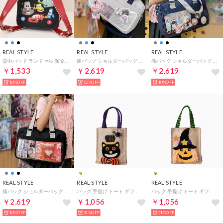
REAL STYLE
REAL STYLE
REAL STYLE
背中パッド ランドセル 保冷剤 ポーチ ケース 冷却 アイス クール ひんやり 小学生 子供 暑さ対策 熱中症 カバー キャラクター グッズ （カーズ）
痛バッグ ショルダーバッグ 痛バ スクールバッグ レディース 女子 高校生 クリア 透明 缶バッジ 斜めがけ 2way 大容量 軽量 横型 推し活 （グレー）
痛バッグ ショルダーバッグ 痛バ スクールバッグ レディース 女子 高校生 クリア 透明 缶バッジ 斜めがけ 2way 大容量 軽量 横型 推し活 （ネイビー）
￥1,533
￥2,619
￥2,619
10%OFF
10%OFF
10%OFF
REAL STYLE
REAL STYLE
REAL STYLE
痛バッグ ショルダーバッグ 痛バ スクールバッグ レディース 女子 高校生 クリア 透明 缶バッジ 斜めがけ 2way 大容量 軽量 横型 推し活 （ブラック）
バッグ 手提げ トート ギフト お菓子 仮装 キャンディ イベント パーティ グッズ コスプレ コスチューム （黒猫）
バッグ 手提げ トート ギフト お菓子 仮装 キャンディ イベント パーティ グッズ コスプレ コスチューム （カボチャ）
￥2,619
￥1,056
￥1,056
10%OFF
31%OFF
31%OFF