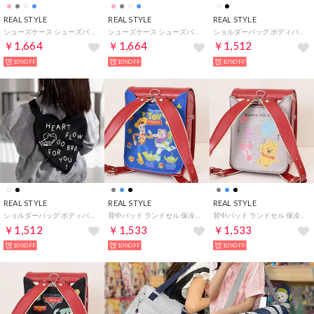
REAL STYLE
REAL STYLE
REAL STYLE
シューズケース シューズバッグ 巾着 上履き 上靴 体操服 お着替え袋 小学生 女の子 男の子 子供 キッズ 入園 入学 保育園 幼稚園 撥水 （フラワー(ホワイト×イエロー)）
シューズケース シューズバッグ 巾着 上履き 上靴 体操服 お着替え袋 小学生 女の子 男の子 子供 キッズ 入園 入学 保育園 幼稚園 撥水 （恐竜(グレー×マルチ)）
ショルダーバッグ ボディバッグ 子供 キッズ 帆布 ハート ポーチ 小物入れ 斜めがけ 軽量 小さめ ミニ 男の子 女の子 保育園 幼稚園 （アイボリー）
￥1,664
￥1,664
￥1,512
10%OFF
10%OFF
10%OFF
REAL STYLE
REAL STYLE
REAL STYLE
ショルダーバッグ ボディバッグ 子供 キッズ 帆布 ハート ポーチ 小物入れ 斜めがけ 軽量 小さめ ミニ 男の子 女の子 保育園 幼稚園 （ブラック）
背中パッド ランドセル 保冷剤 ポーチ ケース 冷却 アイス クール ひんやり 小学生 子供 暑さ対策 熱中症 カバー キャラクター グッズ （トイストーリー）
背中パッド ランドセル 保冷剤 ポーチ ケース 冷却 アイス クール ひんやり 小学生 子供 暑さ対策 熱中症 カバー キャラクター グッズ （くまのプーさん）
￥1,512
￥1,533
￥1,533
10%OFF
10%OFF
10%OFF