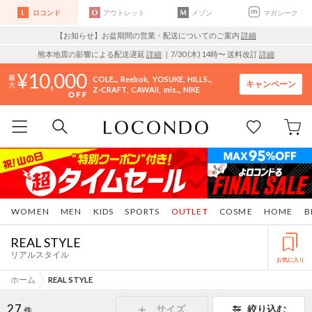
ロコンド
アウトレット
メゾン
マガシーク
【お知らせ】お盆期間の営業・配送についてのご案内
詳細
熊本地震の影響による配送遅延
詳細
｜7/30 (木) 14時〜 送料改訂
詳細
10,000
COLE..
Reebok
YOSUKE
HILLS..
キャンペーン
Z-CRAFT
CAWAII
mis..
NIKE
WOMEN
MEN
KIDS
SPORTS
OUTLET
COSME
HOME
B
REAL STYLE
リアルスタイル
お気に入り
ホーム
REAL STYLE
27
サイズ
絞り込む
件