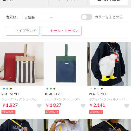
カラーをまとめる
表示順 :
マイブランド
セール・クーポン
REAL STYLE
REAL STYLE
REAL STYLE
シューズバッグ シューズケース 上履き入れ 靴入れ 子供 キッズ 高学年 低学年 小学校 男の子 女の子 jou jou lier ネームタグ （ストライプ(03)）
シューズバッグ シューズケース 上履き入れ 靴入れ 子供 キッズ 高学年 低学年 小学校 男の子 女の子 jou jou lier ネームタグ （無地(02)）
ボディバッグ ショルダーバッグ キッズ 子供 軽い 斜めがけ ポーチ 小物入れ おしゃれ 動物 アニマル ニワトリ ぬいぐるみ かわいい （アイボリー）
￥1,827
￥1,827
￥2,141
10%OFF
10%OFF
10%OFF