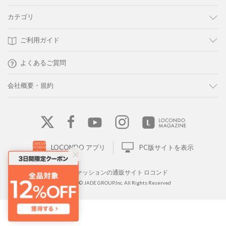
カテゴリ
ご利用ガイド
よくあるご質問
会社概要・規約
LOCONDO アプリ
PC版サイトを表示
靴とファッションの通販サイト ロコンド
Copyright © JADE GROUP,Inc. All Rights Reserved