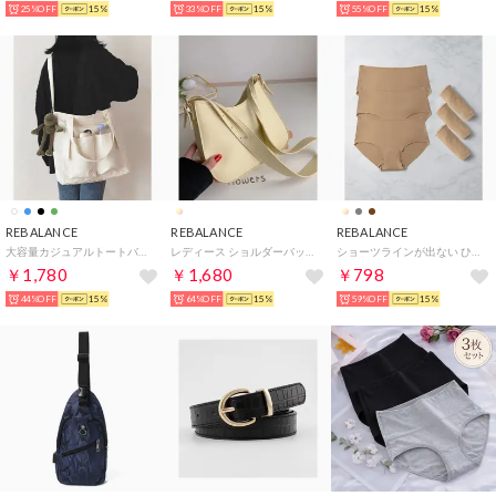
25%OFF
15%
33%OFF
15%
55%OFF
15%
REBALANCE
REBALANCE
REBALANCE
大容量カジュアルトートバッグ 通学 通勤 （ホワイト）
レディース ショルダーバッグ （E）
ショーツラインが出ない ひびかない シームレスショーツ 3枚セット【返品不可商品】 （モカ）
￥1,780
￥1,680
￥798
44%OFF
15%
64%OFF
15%
59%OFF
15%