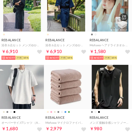
REBALANCE
REBALANCE
REBALANCE
浴衣 6点セット メンズゆかたセット 夏祭り 花火大会 （E）
浴衣 6点セット メンズゆかたセット 夏祭り 花火大会 （G）
Mofuwa ヘアドライタオル 2枚セット【返品不可商品】 （リネンホワイト）
￥6,910
￥6,910
￥1,580
46%OFF
15%
46%OFF
15%
46%OFF
15%
REBALANCE
REBALANCE
REBALANCE
オーバーサイズTシャツ （A）
Mofuwa マイクロファイバー バスタオル 4枚セット タオルセット 110 x 50 ギフト まとめ買い【返品不可商品】 （ベビーピンク）
メンズ 接触冷感シャツ ノースリーブ タンクトップ （D）
￥1,680
￥2,979
￥980