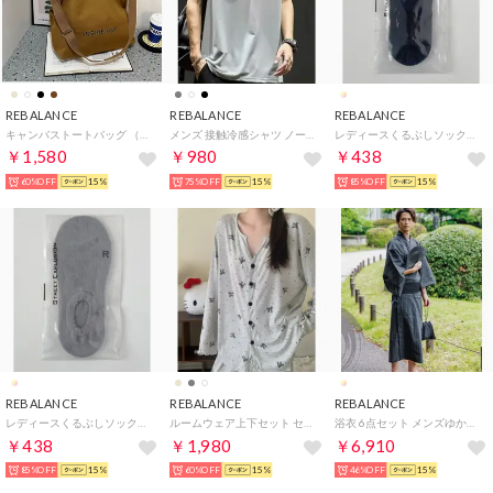
REBALANCE
REBALANCE
REBALANCE
キャンバストートバッグ （A）
メンズ 接触冷感シャツ ノースリーブ タンクトップ （C）
レディースくるぶしソックス （G）
￥1,580
￥980
￥438
60%OFF
15%
75%OFF
15%
85%OFF
15%
REBALANCE
REBALANCE
REBALANCE
レディースくるぶしソックス （B）
ルームウェア上下セット セットアップ パジャマ （E）
浴衣 6点セット メンズゆかたセット 夏祭り 花火大会 （D）
￥438
￥1,980
￥6,910
85%OFF
15%
60%OFF
15%
46%OFF
15%