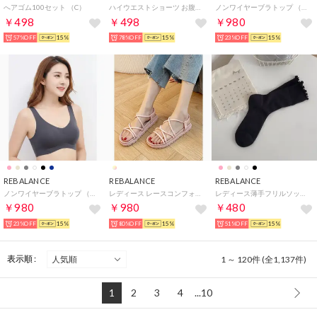
へアゴム100セット （C）
ハイウエストショーツ お腹をすっぽり包んでスタイルアップ【返品不可商品】 （D）
ノンワイヤーブラトップ （E）
￥498
￥498
￥980
57%OFF
15%
78%OFF
15%
23%OFF
15%
REBALANCE
REBALANCE
REBALANCE
ノンワイヤーブラトップ （B）
レディース レースコンフォートサンダル （D）
レディース薄手フリルソックス （E）
￥980
￥980
￥480
23%OFF
15%
80%OFF
15%
51%OFF
15%
表示順 :
1 ～ 120件 (全1,137件)
1
2
3
4
...10