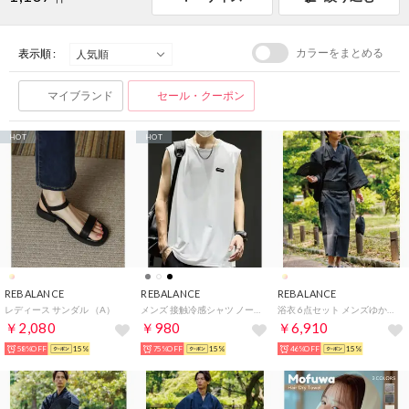
カラーをまとめる
表示順 :
マイブランド
セール・クーポン
HOT
HOT
REBALANCE
REBALANCE
REBALANCE
レディース サンダル （A）
メンズ 接触冷感シャツ ノースリーブ タンクトップ （B）
浴衣 6点セット メンズゆかたセット 夏祭り 花火大会 （F）
￥2,080
￥980
￥6,910
58%OFF
15%
75%OFF
15%
46%OFF
15%