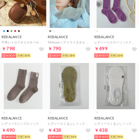
REBALANCE
REBALANCE
REBALANCE
牛革レトロスタイルキーホルダー （ブラウン）
Mofuwa ヘアドライタオル ヒアルロン酸配合【返品不可商品】 （スモーキーグレー）１枚入り
レディースカラーソックス （H）
￥798
￥790
￥499
66%OFF
15%
6%OFF
15%
83%OFF
15%
REBALANCE
REBALANCE
REBALANCE
レディースシンプルソックス （C）
レディースくるぶしソックス （E）
レディースくるぶしソックス （I）
￥490
￥438
￥438
84%OFF
15%
85%OFF
15%
85%OFF
15%