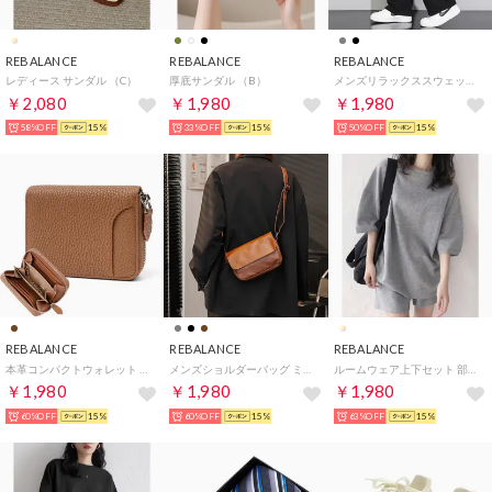
REBALANCE
REBALANCE
REBALANCE
レディース サンダル （C）
厚底サンダル （B）
メンズリラックススウェットパンツ （ブラック）
￥2,080
￥1,980
￥1,980
58%OFF
15%
33%OFF
15%
50%OFF
15%
REBALANCE
REBALANCE
REBALANCE
本革コンパクトウォレット （キャメル）
メンズショルダーバッグ ミニショルダー サコッシュ バッグ レザー （ブラウン）
ルームウェア上下セット 部屋着 セットアップ （B）
￥1,980
￥1,980
￥1,980
60%OFF
15%
60%OFF
15%
63%OFF
15%