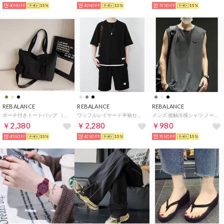
40%OFF
15%
40%OFF
15%
75%OFF
15%
REBALANCE
REBALANCE
REBALANCE
ポーチ付きトートバッグ （A）
ワッフルレイヤード半袖セットアップ （A）
メンズ 接触冷感シャツ ノースリーブ タンクトップ （A）
￥2,380
￥2,280
￥980
40%OFF
15%
42%OFF
15%
75%OFF
15%