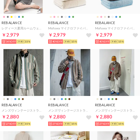
REBALANCE
REBALANCE
REBALANCE
レディース夏用ルームウェアセット （B）
Mofuwa マイクロファイバー バスタオル 4枚セット タオルセット 110 x 50 ギフト まとめ買い【返品不可商品】 （リネンホワイト）
Mofuwa マイクロファイバー バスタオル 4枚セット タオルセット 110 x 50 ギフト まとめ買い【返品不可商品】 （カラーミックス1）
￥2,979
￥2,979
￥2,979
34%OFF
15%
40%OFF
15%
40%OFF
15%
REBALANCE
REBALANCE
REBALANCE
メンズヴィンテージストライプシャツ （G）
メンズヴィンテージストライプシャツ （H）
メンズヴィンテージストライプシャツ （F）
￥2,880
￥2,880
￥2,880
27%OFF
15%
27%OFF
15%
27%OFF
15%