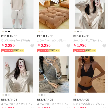
REBALANCE
REBALANCE
REBALANCE
ワッフルレイヤード半袖セットアップ （C）
カラークッション 大判クッション カラフルクッション 座布団 （E）
ルームウェア上下セット セットアップ パジャマ （D）
￥2,280
￥2,280
￥1,980
42%OFF
15%
61%OFF
15%
60%OFF
15%
REBALANCE
REBALANCE
REBALANCE
ルームウェア上下セット セットアップ パジャマ （A）
ルームウェア上下セット セットアップ パジャマ （B）
レディース水着 シンプルクロスビキニ 2点セット【返品不可商品】 （D）