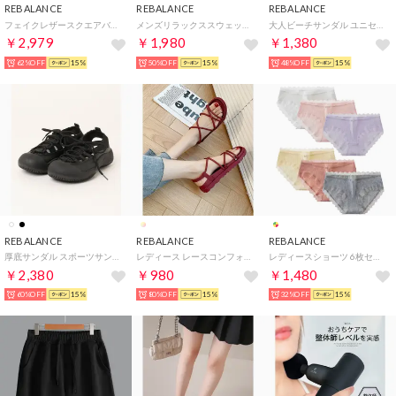
REBALANCE
REBALANCE
REBALANCE
フェイクレザースクエアバッグ（ポーチ付き）ショルダー トート （D）
メンズリラックススウェットパンツ （グレー）
大人ビーチサンダル ユニセックス （ブラウン）
￥2,979
￥1,980
￥1,380
62%OFF
15%
50%OFF
15%
48%OFF
15%
REBALANCE
REBALANCE
REBALANCE
厚底サンダル スポーツサンダル スニーカーサンダル（B）
レディース レースコンフォートサンダル （E）
レディースショーツ 6枚セット 【返品不可商品】 （A）
￥2,380
￥980
￥1,480
60%OFF
15%
80%OFF
15%
32%OFF
15%