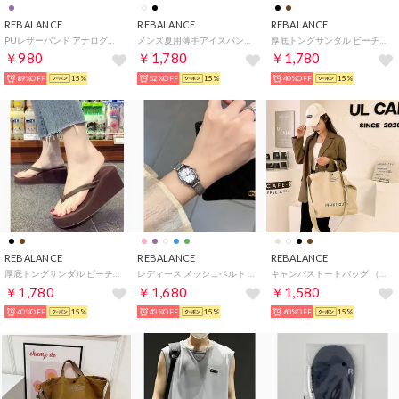
REBALANCE
REBALANCE
REBALANCE
PUレザーバンド アナログ時計 7色 腕時計 レディースウォッチ （B）
メンズ夏用薄手アイスパンツ （ブラック）
厚底トングサンダル ビーチサンダル （ブラック）
￥980
￥1,780
￥1,780
89%OFF
15%
52%OFF
15%
40%OFF
15%
REBALANCE
REBALANCE
REBALANCE
厚底トングサンダル ビーチサンダル （ブラウン）
レディース メッシュベルト ウォッチ 腕時計 （A）
キャンバストートバッグ （C）
￥1,780
￥1,680
￥1,580
40%OFF
15%
43%OFF
15%
60%OFF
15%