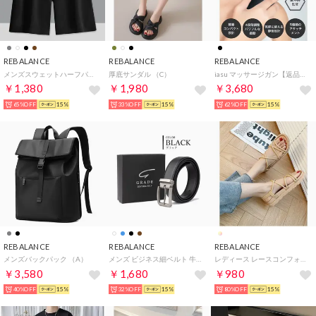
REBALANCE
REBALANCE
REBALANCE
メンズスウェットハーフパンツ （C）
厚底サンダル （C）
iasu マッサージガン【返品不可商品】 （ブラック）
￥1,380
￥1,980
￥3,680
65%OFF
15%
33%OFF
15%
62%OFF
15%
REBALANCE
REBALANCE
REBALANCE
メンズバックパック （A）
メンズ ビジネス細ベルト 牛革 レザーベルト ギフトボックス （ブラック）
レディース レースコンフォートサンダル （C）
￥3,580
￥1,680
￥980
40%OFF
15%
32%OFF
15%
80%OFF
15%