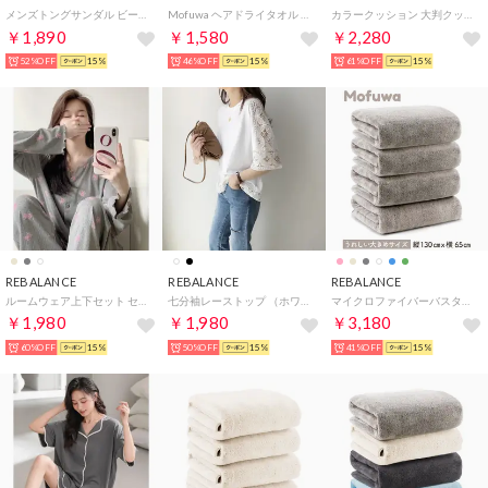
メンズトングサンダル ビーチサンダル 厚底 （カーキ）
Mofuwa ヘアドライタオル 2枚セット【返品不可商品】 （ダークグレー）
カラークッション 大判クッション カラフルクッション 座布団 （G）
￥1,890
￥1,580
￥2,280
52%OFF
15%
46%OFF
15%
61%OFF
15%
REBALANCE
REBALANCE
REBALANCE
ルームウェア上下セット セットアップ パジャマ （C）
七分袖レーストップ （ホワイト）
マイクロファイバーバスタオル大判4枚セット【返品不可商品】 （スモーキーグレー）
￥1,980
￥1,980
￥3,180
60%OFF
15%
50%OFF
15%
41%OFF
15%