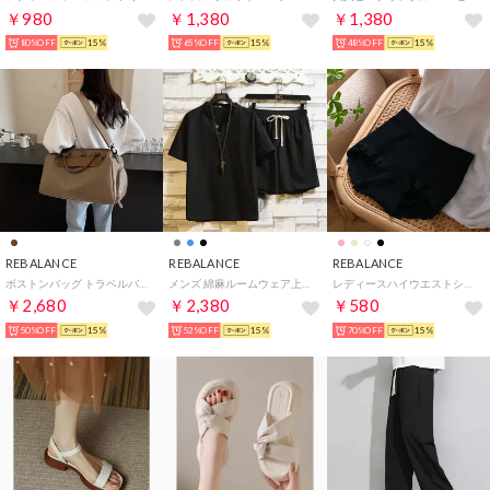
￥980
￥1,380
￥1,380
80%OFF
15%
65%OFF
15%
48%OFF
15%
REBALANCE
REBALANCE
REBALANCE
ボストンバッグ トラベルバッグ （ブラウン）
メンズ 綿麻ルームウェア上下 セットアップ （A）
レディースハイウエストショーツ 【返品不可商品】 （D）
￥2,680
￥2,380
￥580
50%OFF
15%
52%OFF
15%
70%OFF
15%