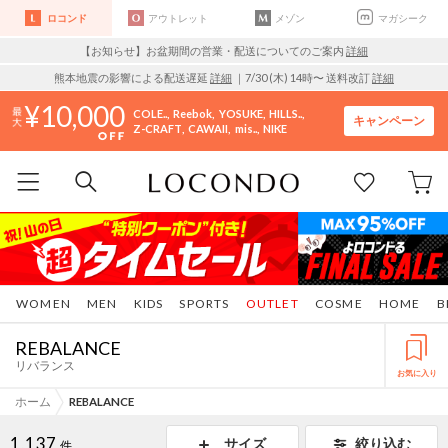
ロコンド
アウトレット
メゾン
マガシーク
【お知らせ】お盆期間の営業・配送についてのご案内
詳細
熊本地震の影響による配送遅延
詳細
｜7/30 (木) 14時〜 送料改訂
詳細
10,000
COLE..
Reebok
YOSUKE
HILLS..
キャンペーン
Z-CRAFT
CAWAII
mis..
NIKE
WOMEN
MEN
KIDS
SPORTS
OUTLET
COSME
HOME
B
REBALANCE
リバランス
お気に入り
ホーム
REBALANCE
1,137
サイズ
絞り込む
件