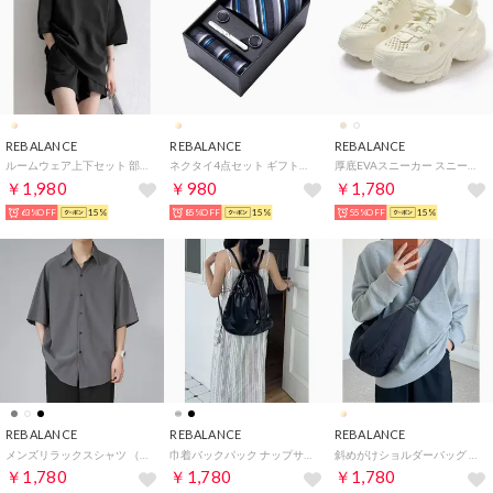
REBALANCE
REBALANCE
REBALANCE
ルームウェア上下セット 部屋着 セットアップ （C）
ネクタイ4点セット ギフトボックス プレゼント （M）
厚底EVAスニーカー スニーカーサンダル （ホワイト）
￥1,980
￥980
￥1,780
63%OFF
15%
85%OFF
15%
55%OFF
15%
REBALANCE
REBALANCE
REBALANCE
メンズリラックスシャツ （C）
巾着バックパック ナップサック （ブラック）
斜めがけショルダーバッグ 幅広ショルダーひも 幅広ショルダーベルト （A）
￥1,780
￥1,780
￥1,780