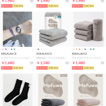
￥1,980
￥1,980
￥1,980
60%OFF
15%
60%OFF
15%
69%OFF
15%
REBALANCE
REBALANCE
REBALANCE
レディース メッシュベルト ウォッチ 腕時計 （C）
Mofuwa ヘアドライタオル 2枚セット【返品不可商品】 （スモーキーグレー）
マイクロファイバー フェイスタオル 4枚セット タオルセット ギフト まとめ買い【返品不可商品】 （スモーキーグレー）
￥1,680
￥1,580
￥1,480
43%OFF
15%
46%OFF
15%
25%OFF
15%