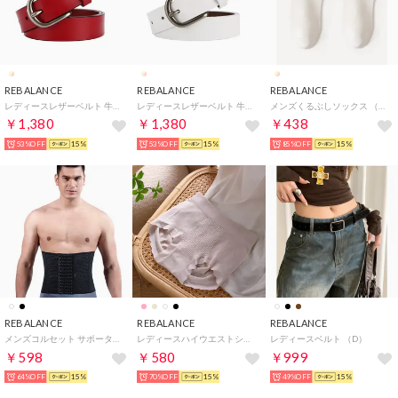
REBALANCE
REBALANCE
REBALANCE
レディースレザーベルト 牛革 （A）
レディースレザーベルト 牛革 （C）
メンズくるぶしソックス （F）
￥1,380
￥1,380
￥438
53%OFF
15%
53%OFF
15%
85%OFF
15%
REBALANCE
REBALANCE
REBALANCE
メンズコルセット サポーター ウエスト腹部ベルト （A）
レディースハイウエストショーツ 【返品不可商品】 （E）
レディースベルト （D）
￥598
￥580
￥999
64%OFF
15%
70%OFF
15%
49%OFF
15%