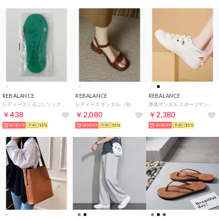
REBALANCE
REBALANCE
REBALANCE
レディースくるぶしソックス （D）
レディース サンダル （B）
厚底サンダル スポーツサンダル スニーカーサンダル（A）
￥438
￥2,080
￥2,380
85%OFF
15%
58%OFF
15%
60%OFF
15%