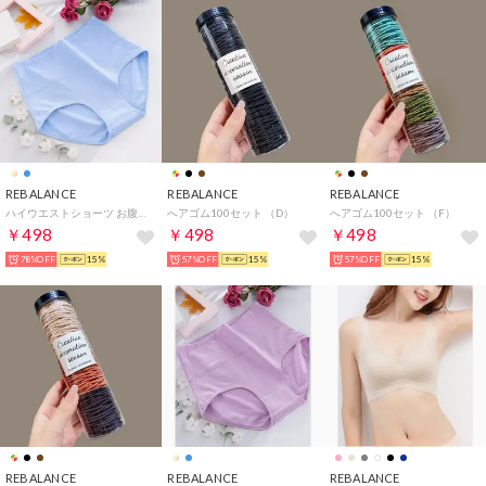
REBALANCE
REBALANCE
REBALANCE
ハイウエストショーツ お腹をすっぽり包んでスタイルアップ【返品不可商品】 （F）
へアゴム100セット （D）
へアゴム100セット （F）
￥498
￥498
￥498
78%OFF
15%
57%OFF
15%
57%OFF
15%
REBALANCE
REBALANCE
REBALANCE