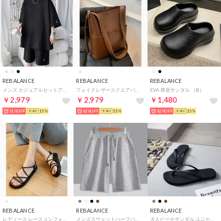
REBALANCE
REBALANCE
REBALANCE
メンズ カジュアルセットアップ （C）
フェイクレザースクエアバッグ（ポーチ付き）ショルダー トート （C）
EVA 厚底サンダル （B）
￥2,979
￥2,979
￥1,480
21%OFF
15%
62%OFF
15%
62%OFF
15%
REBALANCE
REBALANCE
REBALANCE
レディース レースコンフォートサンダル （B）
メンズスウェットハーフパンツ （D）
大人ビーチサンダル ユニセックス （ブラック）