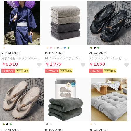
REBALANCE
REBALANCE
REBALANCE
浴衣 6点セット メンズゆかたセット 夏祭り 花火大会 （A）
Mofuwa マイクロファイバー バスタオル 4枚セット タオルセット 110 x 50 ギフト まとめ買い【返品不可商品】 （カラーミックス3）
メンズトングサンダル ビーチサンダル 厚底 （ブラック）
￥6,910
￥2,979
￥1,890
46%OFF
15%
40%OFF
15%
52%OFF
15%
REBALANCE
REBALANCE
REBALANCE