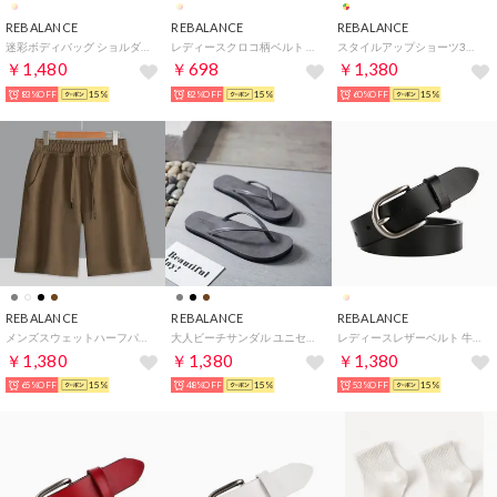
REBALANCE
REBALANCE
REBALANCE
迷彩ボディバッグ ショルダーバッグ （A）
レディースクロコ柄ベルト （C）
スタイルアップショーツ3枚セット 【返品不可商品】 （B）
￥1,480
￥698
￥1,380
83%OFF
15%
82%OFF
15%
60%OFF
15%
REBALANCE
REBALANCE
REBALANCE
メンズスウェットハーフパンツ （A）
大人ビーチサンダル ユニセックス （グレー）
レディースレザーベルト 牛革 （B）
￥1,380
￥1,380
￥1,380
65%OFF
15%
48%OFF
15%
53%OFF
15%