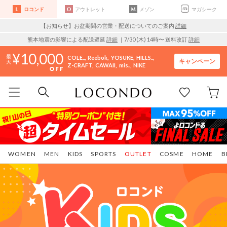
ロコンド
アウトレット
メゾン
マガシーク
【お知らせ】お盆期間の営業・配送についてのご案内
詳細
熊本地震の影響による配送遅延
詳細
｜7/30 (木) 14時〜 送料改訂
詳細
10,000
COLE..
Reebok
YOSUKE
HILLS..
キャンペーン
Z-CRAFT
CAWAII
mis..
NIKE
WOMEN
MEN
KIDS
SPORTS
OUTLET
COSME
HOME
B