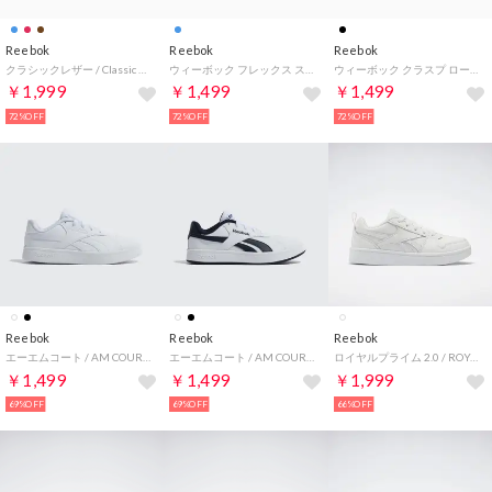
Reebok
Reebok
Reebok
クラシックレザー / Classic Leather Shoes （レーサーレッド）
ウィーボック フレックス スプリント / WEEBOK FLEX SPRINT （ベクターブルー）
ウィーボック クラスプ ロー / WEEBOK CLASP LOW （ブラック）
￥1,999
￥1,499
￥1,499
72%OFF
72%OFF
72%OFF
Reebok
Reebok
Reebok
エーエムコート / AM COURT （フットウェアホワイト）
エーエムコート / AM COURT （ベクターネイビー）
ロイヤルプライム 2.0 / ROYAL PRIME 2.0 （ホワイト）
￥1,499
￥1,499
￥1,999
69%OFF
69%OFF
66%OFF