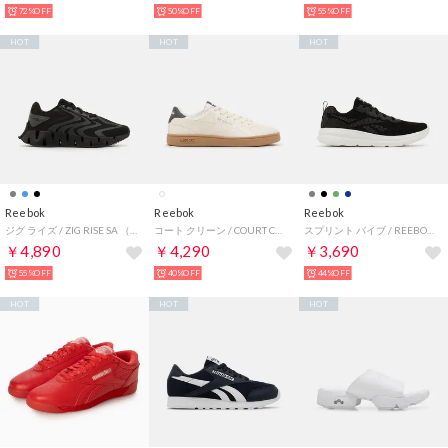
72%OFF
50%OFF
55%OFF
HOT
HOT
HOT
Reebok
Reebok
Reebok
ジグ ライズ / ZIG RISE SA （ブラック）
コート クリーン / COURT CLEAN SA （チョーク）
スプリント バイブ / REEBOK SPRINT VIBE SA （ブラック）
￥4,890
￥4,290
￥3,690
55%OFF
40%OFF
44%OFF
HOT
HOT
HOT