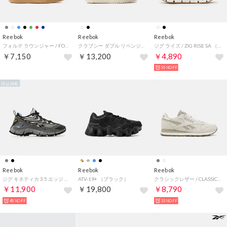
Reebok
Reebok
Reebok
フォルテ ラウンジャー / FORTE LOUNGER （ブラック）
クラブシー ダブル リベンジ / CLUB C DOUBLE REVENGE （チョーク）
ジグ ライズ / ZIG RISE SA （ブラック）
￥7,150
￥13,200
￥4,890
55%OFF
雑誌掲載
Reebok
Reebok
Reebok
ジグ キネティカ 3.5 エッジ / ZIG KINETICA 3.5 EDGE （グレー）
ATV-19+ （ブラック）
クラシックレザー / CLASSIC LEATHER （グレー）
￥11,900
￥19,800
￥8,790
45%OFF
33%OFF