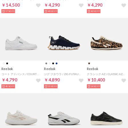
￥14,500
￥4,290
￥4,290
17%OFF
40%OFF
40%OFF
Reebok
Reebok
Reebok
コート アドバンス / COURT ADVANCE SA （ホワイト）
ジグ フタウラ / ZIG FUTAURA SA （ネイビー）
クラシック AZ / CLASSIC AZ （チーター）
￥4,790
￥4,890
￥10,400
45%OFF
55%OFF
36%OFF