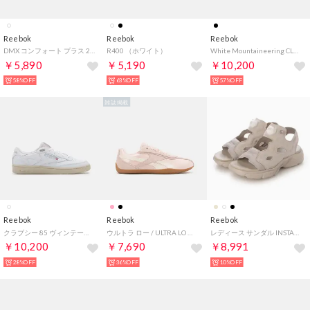
Reebok
Reebok
Reebok
DMX コンフォート プラス 2.0 / DMX COMFORT + 2.0 （フットウェアホワイト）
R400 （ホワイト）
White Mountaineering CLUB C 85 VINTAGE （BL）
￥5,890
￥5,190
￥10,200
58%OFF
63%OFF
57%OFF
雑誌掲載
Reebok
Reebok
Reebok
クラブシー 85 ヴィンテージ / CLUB C 85 VINTAGE （フットウェアホワイト）
ウルトラ ロー / ULTRA LO （パープルピンク）
レディース サンダル INSTAPUMP FURY SANDAL インスタポンプフューリー サンダル （ベージュ）
￥10,200
￥7,690
￥8,991
28%OFF
36%OFF
10%OFF