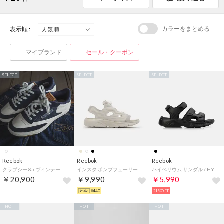
カラーをまとめる
表示順 :
マイブランド
セール・クーポン
SELECT
SELECT
SELECT
Reebok
Reebok
Reebok
クラブシー 85 ヴィンテージ TCB jeans / CLUB C 85 VINTAGE TCB jeans（ネイビー）
インスタ ポンプフューリー サンダル / INSTAPUMP FURY SANDAL （ムーンストーン）
ハイペリウム サンダル / HYPERIUM SANDAL （ブラック）
￥20,900
￥9,990
￥5,990
¥440
21%OFF
HOT
HOT
HOT