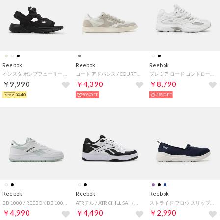
Reebok
Reebok
Reebok
インスタ ポンプフューリー サンダル / INSTAPUMP FURY SANDAL （ブラック）
コート アドバンス / COURT ADVANCE SA （グレー）
プレミア ロード コントロール / PREMIER ROAD CONTROL （フットウェアホワイト）
￥9,990
￥4,390
￥8,790
¥440
50%OFF
38%OFF
Reebok
Reebok
Reebok
BB 1000 / REEBOK BB 1000 SA （フットウェアホワイト）
ATRチル / ATR CHILL SA （ホワイト×ブラック）
ストライド フロウ スリップ / STRIDE FLOW SLIP （ネイビー）
￥4,990
￥4,490
￥2,990