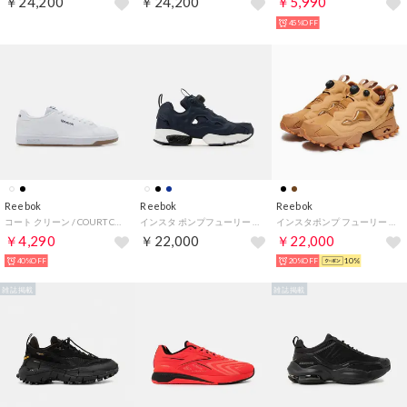
￥24,200
￥24,200
￥5,990
45%OFF
Reebok
Reebok
Reebok
コート クリーン / COURT CLEAN SA （ホワイト）
インスタ ポンプフューリー 94 / INSTAPUMP FURY 94 （ネイビー）
インスタポンプ フューリー 94 ウィンター（INSTAPUMP FURY 94 WINTER） （キャメル）
￥4,290
￥22,000
￥22,000
40%OFF
20%OFF
10%
雑誌掲載
雑誌掲載