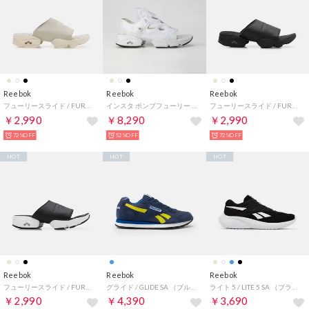
Reebok
Reebok
Reebok
フューリースライド / FURY SLIDE （ムーンストーン）
インスタ ポンプフューリー サンダル ジップ / INSTAPUMP FURY SANDAL ZIP （フットウェアホワイト）
フューリースライド / FURY SLIDE （ブラック）
￥2,990
￥8,290
￥2,990
72%OFF
52%OFF
72%OFF
HOT
HOT
HOT
Reebok
Reebok
Reebok
フューリースライド / FURY SLIDE （ブラック/ホワイト）
グライド / GLIDE SA （ブルー）
ライト 5 / LITE 5 SA （ブラック/ホワイト）
￥2,990
￥4,390
￥3,690