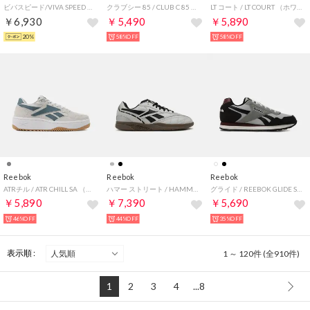
ビバスピード/VIVA SPEED （クレイ）
クラブシー 85 / CLUB C 85 （クレイ）
LT コート / LT COURT （ホワイト）
￥6,930
￥5,490
￥5,890
20%
58%OFF
58%OFF
Reebok
Reebok
Reebok
ATRチル / ATR CHILL SA （グレー）
ハマー ストリート / HAMMER STREET （マットシルバー）
グライド / REEBOK GLIDE SA （ブラック）
￥5,890
￥7,390
￥5,690
46%OFF
44%OFF
35%OFF
表示順 :
1 ～ 120件 (全910件)
1
2
3
4
...8