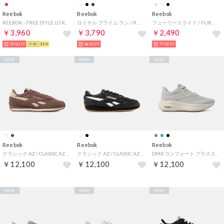
Reebok
Reebok
Reebok
REEBOK - FREE STYLE LO RED【155954-100256057】 （RED）
ロイヤル プライム ラン / ROYAL PRIME RUN SA （ネイビー）
フューリースライド / FURY SLIDE （ホワイト）
￥3,960
￥3,790
￥2,490
70%OFF
15%
46%OFF
77%OFF
NEW
NEW
NEW
Reebok
Reebok
Reebok
クラシック AZ / CLASSIC AZ （ココア）
クラシック AZ / CLASSIC AZ （ブラック）
DMX コンフォート プラス 3.0 / DMX COMFORT + 3.0 （グレー）
￥12,100
￥12,100
￥12,100
NEW
NEW
NEW