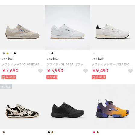
Reebok
Reebok
Reebok
クラシック AZ / CLASSIC AZ （ホワイト/リュクスグレー）
グライド / GLIDE SA （フットウェアホワイト）
クラシックレザー / CLASSIC LEATHER （ホワイト）
￥7,690
￥5,990
￥9,490
36%OFF
31%OFF
42%OFF
雑誌掲載