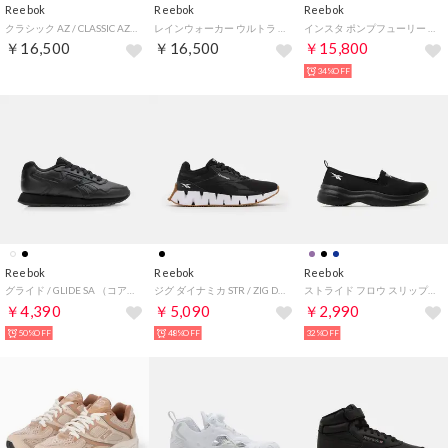
Reebok
Reebok
Reebok
クラシック AZ / CLASSIC AZ （カウ）
レインウォーカー ウルトラ DMX ワイド 4E / RAINWALKER ULTRA DMX WIDE 4E （ブラック）
インスタ ポンプフューリー 94 / INSTAPUMP FURY 94 （エレクトリックアンバー）
￥16,500
￥16,500
￥15,800
34%OFF
Reebok
Reebok
Reebok
グライド / GLIDE SA （コアブラック）
ジグ ダイナミカ STR / ZIG DYNAMICA STR SA （ブラック/ホワイト）
ストライド フロウ スリップ / STRIDE FLOW SLIP （ブラック）
￥4,390
￥5,090
￥2,990
50%OFF
48%OFF
32%OFF