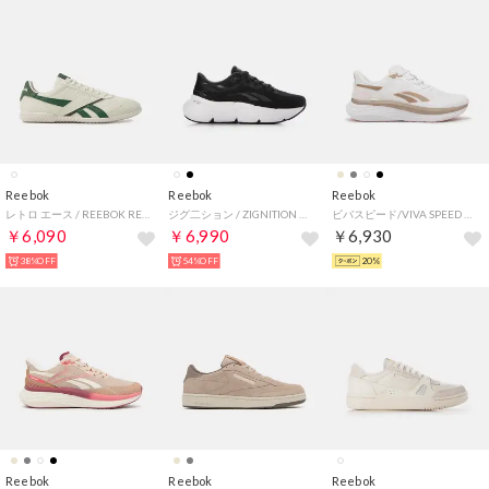
Reebok
Reebok
Reebok
レトロ エース / REEBOK RETRO ACE SA （チョーク）
ジグ二ション / ZIGNITION （ブラック）
ビバスピード/VIVA SPEED （ホワイト）
￥6,090
￥6,990
￥6,930
38%OFF
54%OFF
20%
Reebok
Reebok
Reebok