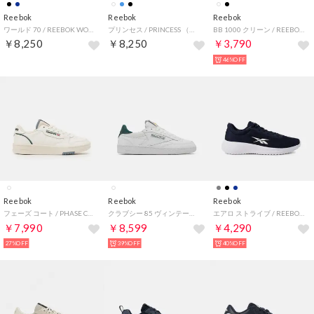
Reebok
Reebok
Reebok
ワールド 70 / REEBOK WORLD 70 （ネイビー）
プリンセス / PRINCESS （ホワイト）
BB 1000 クリーン / REEBOK BB 1000 CLEAN SA （ブラック）
￥8,250
￥8,250
￥3,790
46%OFF
Reebok
Reebok
Reebok
フェーズ コート / PHASE COURT （チョーク/ブルー）
クラブシー 85 ヴィンテージ / CLUB C 85 VINTAGE （フットウェアホワイト/レトロティール）
エアロ ストライブ / REEBOK AERO STRIVE SA （ネイビー）
￥7,990
￥8,599
￥4,290
27%OFF
39%OFF
40%OFF