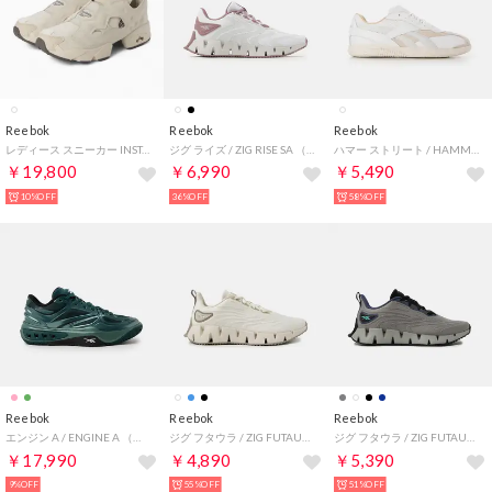
Reebok
Reebok
Reebok
レディース スニーカー INSTAPUMP FURY 94 インスタポンプフューリー 94 （ホワイト）
ジグ ライズ / ZIG RISE SA （フットウェアホワイト）
ハマー ストリート / HAMMER STREET （ホワイト）
￥19,800
￥6,990
￥5,490
10%OFF
36%OFF
58%OFF
Reebok
Reebok
Reebok
エンジン A / ENGINE A （メタルグリーン）
ジグ フタウラ / ZIG FUTAURA SA （チョーク）
ジグ フタウラ / ZIG FUTAURA SA （グレー）
￥17,990
￥4,890
￥5,390
9%OFF
55%OFF
51%OFF