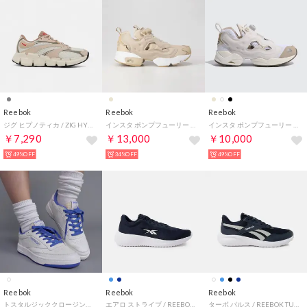
Reebok
Reebok
Reebok
ジグ ヒプノティカ / ZIG HYPNOTICA （クレイ）
インスタ ポンプフューリー ナイロン / INSTAPUMP FURY Nylon Shoes （ユーティリティベージュ）
インスタ ポンプフューリー 95 / INSTAPUMP FURY 95 （アラバスター）
￥7,290
￥13,000
￥10,000
49%OFF
34%OFF
49%OFF
Reebok
Reebok
Reebok
トスタルジッククロージング クラブシー 85 ヴィンテージ / Tostalgic Clothing CLUB C 85 VINTAGE （ホワイト/パープル）
エアロ ストライブ / REEBOK AERO STRIVE SA （ネイビー）
ターボ パルス / REEBOK TURBO PULSE SA （ネイビー）