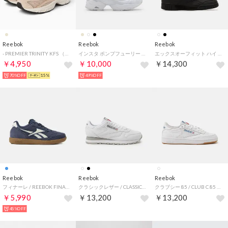
Reebok
Reebok
Reebok
- PREMIER TRINITY KFS （クレイ）【134953-100230845】 （クレイ）
インスタ ポンプフューリー 95 / INSTAPUMP FURY 95 （フットウェアホワイト）
エックスオーフィット ハイ / EX-O-FIT HI （ブラック）
￥4,950
￥10,000
￥14,300
70%OFF
15%
49%OFF
Reebok
Reebok
Reebok
フィナーレ / REEBOK FINALE SA （ブルー）
クラシックレザー / CLASSIC LEATHER （フットウェアホワイト）
クラブシー 85 / CLUB C 85 （フットウェアホワイト）
￥5,990
￥13,200
￥13,200
45%OFF