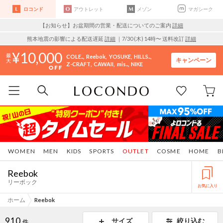
ロコンド
アウトレット
メゾン
マガシーク
【お知らせ】お盆期間の営業・配送についてのご案内
詳細
熊本地震の影響による配送遅延
詳細
｜7/30 (木) 14時〜 送料改訂
詳細
10,000
COLE..
Reebok
YOSUKE
HILLS..
キャンペーン
Z-CRAFT
CAWAII
mis..
NIKE
WOMEN
MEN
KIDS
SPORTS
OUTLET
COSME
HOME
B
Reebok
リーボック
お気に入り
ホーム
Reebok
910
サイズ
絞り込む
件