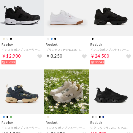
Reebok
Reebok
Reebok
インスタ ポンプフューリー 95 / INSTAPUMP FURY 95 （コアブラック）
プリンセス / PRINCESS （ホワイト）
インスタポンプスライバー / INSTAPUMP SLIVER （ブラック）
￥12,900
￥8,250
￥24,500
34%OFF
25%OFF
Reebok
Reebok
Reebok
インスタ ポンプフューリー 94 / INSTAPUMP FURY 94 （ブルー）
インスタ ポンプフューリー 94 ビーグルスカウト / INSTAPUMP FURY 94 BEAGLE SCOUTS（ベージュ）
ジグ フタウラ / ZIG FUTAURA SA （ブラック）