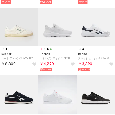
35%OFF
62%OFF
32%OFF
Reebok
Reebok
Reebok
コート アドバンス / COURT ADVANCE （チョーク）
エネルゲン ラックス / ENERGEN LUX SA （ホワイト）
スマッシュエッジ S / SMASH EDGE S （フットウェアホワイト）
￥8,800
￥4,290
￥3,390
44%OFF
58%OFF