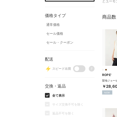
とユーモ
価格タイプ
商品数
通常価格
セール価格
セール・クーポン
配送
スピード出荷
?
ROPE'
交換・返品
￥28,6
NEW
全て表示
サイズ交換不可を除く
返品不可を除く