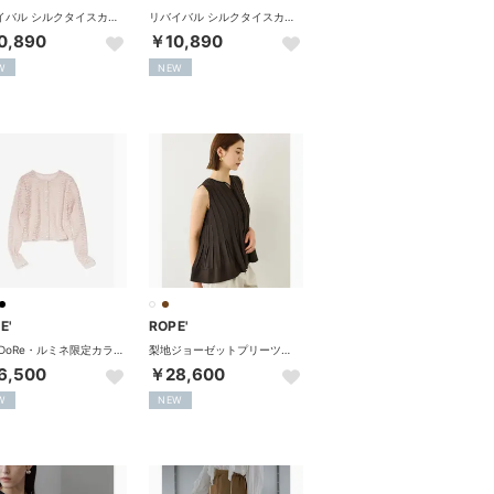
リバイバル シルクタイスカーフ/26AW （オフホワイト（15））
リバイバル シルクタイスカーフ/26AW （カーキ（36））
0,890
￥10,890
W
NEW
E'
ROPE'
【J'aDoRe・ルミネ限定カラー】フラワーレースコンパクトカーディガン/イージーケア （ピンク（63））
梨地ジョーゼットプリーツブラウス/セットアップ対応 （ダークブラウン（20））
6,500
￥28,600
W
NEW