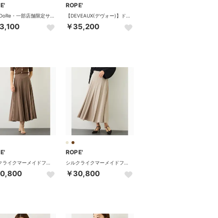
E'
ROPE'
【J'aDoRe・一部店舗限定サイズ】[美人スカート]キュプラポリエステルポケット付きタイトスカート/イージーケア・26AW （グリーン（30））
【DEVEAUX(デヴォー)】ドットマーメイドフレアスカート/セットアップ対応・イージーケア （ブラック系（02））
3,100
￥35,200
E'
ROPE'
シルクライクマーメイドフレアスカート/接触冷感・シワ防止・吸水速乾・セットアップ対応・イージーケア （ブラウン系（23））
シルクライクマーメイドフレアスカート/接触冷感・シワ防止・吸水速乾・セットアップ対応・イージーケア （ベージュ系（29））
0,800
￥30,800