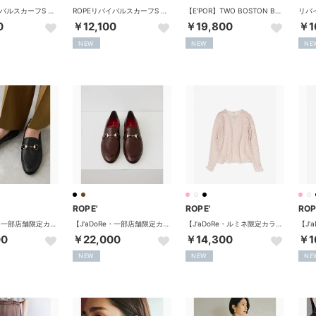
ROPEリバイバルスカーフS （ピンク（63））
ROPEリバイバルスカーフS （レッド（60））
【E'POR】TWO BOSTON BAG Mini/26AW新型 （ブラック（01））
0
￥12,100
￥19,800
￥1
NEW
NEW
NE
ROPE'
ROPE'
ROP
【J'aDoRe・一部店舗限定カラー】晴雨兼用レザービットローファー/撥水加工 （ブラック（01））
【J'aDoRe・一部店舗限定カラー】晴雨兼用レザービットローファー/撥水加工 （ダークブラウン系（21））
【J'aDoRe・ルミネ限定カラー】フラワーレースベーシックカットソー/イージーケア （ピンク（63））
00
￥22,000
￥14,300
￥1
NEW
NEW
NE