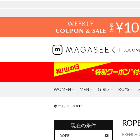
WEEKLY
¥
10
COUPON & SALE
LOCON
WOMEN
MEN
GIRLS
BOYS
ホーム
>
ROPE'
ROPE
現在の条件
FREN
ROPE'