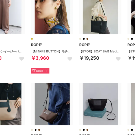
ROPE'
ROPE'
ROP
ドレープサテンイージーパンツ/セットアップ対応・イージーケア （キャメル系（26））
【MITAKE BUTTON】モチーフイヤリング （ゴールド系（91））
【E'POR】BOAT BAG Medium+/A4対応・撥水・軽量・26AW新型 （ブラック（01））
0
￥3,960
￥19,250
￥1
60%OFF