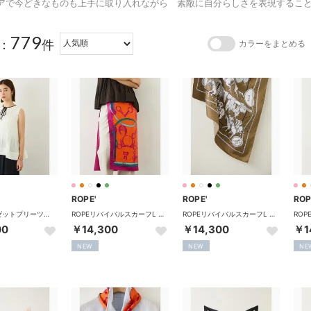
アで今どきなものも上手に取り入れながら 素敵に自分らしさを表現するこ
779
：
件
カラーをまとめる
ROPE'
ROPE'
ROP
梨地ジョーゼットプリーツブラウス/セットアップ対応 （ホワイト（10））
ROPEリバイバルスカーフL （オレンジ（70））
ROPEリバイバルスカーフL （カーキ（36））
00
￥14,300
￥14,300
￥1
NEW
NEW
NE