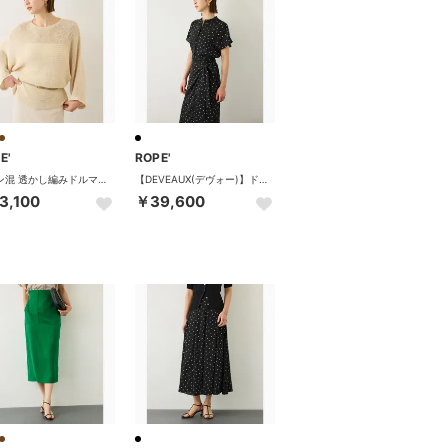
E'
ROPE'
リネン混 透かし編みドルマンプルオーバー （ベージュ系（28））
【DEVEAUX(デヴォー)】ドットラップワンピース/イージーケア （ブラック系（02））
3,100
￥39,600