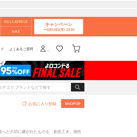
HILLS AVENUE
キャンペーン
8月10日(月)
NIKE
イド
よくあるご質問
SHOPOP
お気に入り登録
て、孫へと大切に継がれたものを 創意工夫、個性