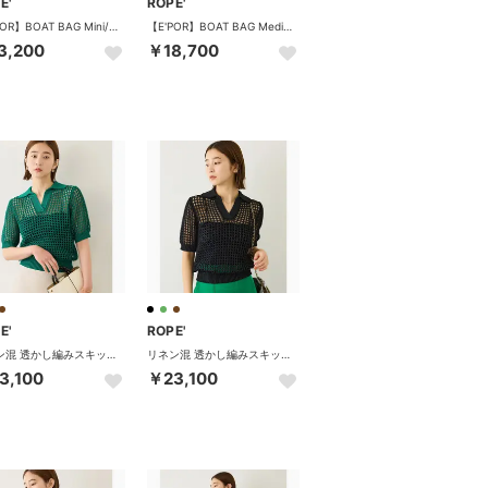
E'
ROPE'
【E'POR】BOAT BAG Mini/撥水・超軽量・26AW新色 （ベージュ（27））
【E'POR】BOAT BAG Medium/撥水・軽量・26AW新色 （ブラック（01））
3,200
￥18,700
E'
ROPE'
リネン混 透かし編みスキッパーポロ襟プルオーバー(5分袖) （グリーン（30））
リネン混 透かし編みスキッパーポロ襟プルオーバー(5分袖) （ブラック（01））
3,100
￥23,100