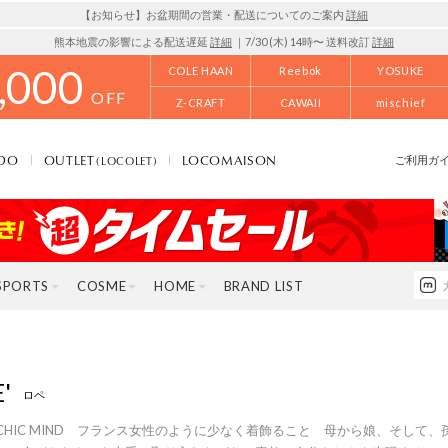
【お知らせ】お盆期間の営業・配送についてのご案内
詳細
熊本地震の影響による配送遅延
詳細
｜7/30 (木) 14時〜 送料改訂
詳細
,000
COLE HAAN
Reebok
YOSUKE
OFF
Z-CRAFT
CAWAII
mischief
DO
OUTLET
LOCOMAISON
(LOCOLET)
ご利用ガ
SPORTS
COSME
HOME
BRAND LIST
'
ロペ
CH CHIC MIND フランス女性のように少なく着飾ること 母から娘、そし