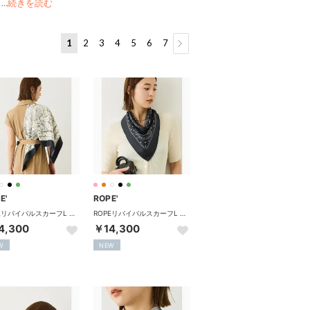
と
…
続きを読む
1
2
3
4
5
6
7
E'
ROPE'
ROPEリバイバルスカーフL （オフホワイト（15））
ROPEリバイバルスカーフL （ブラック（01））
4,300
￥14,300
W
NEW