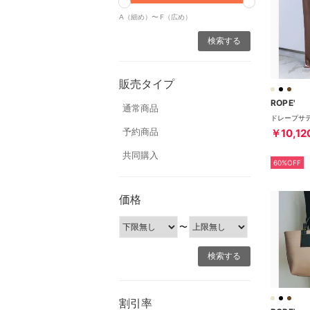
A（細め）〜
F（広め）
販売タイプ
ROPE'
通常商品
予約商品
￥10,12
共同購入
60%OFF
価格
〜
割引率