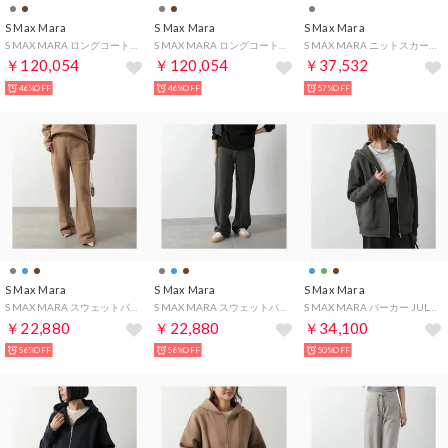
S Max Mara
S Max Mara
S Max Mara
S MAX MARA ロングコート POLDO ピュア ヴァージンウール （074/ブラウン）
S MAX MARA ロングコート POLDO ピュア ヴァージンウール （023/ダークグレー）
S MAX MARA ニットスカート OTELLO ミディ丈 （001/ダークグレー）
￥120,054
￥120,054
￥37,532
46%OFF
46%OFF
57%OFF
S Max Mara
S Max Mara
S Max Mara
S MAX MARA スウェットパンツ POMPEO ストレート （002/ブラウン）
S MAX MARA スウェットパンツ POMPEO ストレート （003/チャコールグレー）
S MAX MARA パーカー JULIA スウェット ジップアップ （003/カーキ）
￥22,880
￥22,880
￥34,100
56%OFF
56%OFF
50%OFF