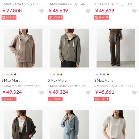
S MAX MARA Tシャツ BELLA 半袖 カットソー （009/カーキ）
S MAX MARA パーカー ANDREA プルオーバー （007/カーキ）
S MAX MARA パーカー ANDREA プルオーバー （005/ネイビー）
￥27,808
￥45,639
￥45,639
29%OFF
38%OFF
38%OFF
S Max Mara
S Max Mara
S Max Mara
S MAX MARA パーカー JOUR 長袖 フーディ （002/ピンクベージュ）
S MAX MARA パーカー JOUR 長袖 フーディ （007/カーキ）
S MAX MARA スウェットパンツ BALI ストレート （004/ブラウン）
￥49,324
￥49,324
￥45,661
36%OFF
36%OFF
25%OFF