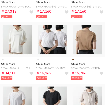
S Max Mara
S Max Mara
S Max Mara
S MAX MARA Tシャツ MADERA マデラ 半袖 カットソー （005/ネイビー）
S MAX MARA 半袖 Tシャツ TUBO トゥーボ スキューバ ジャージー （002/ブラウン）
S MAX MARA 半袖 Tシャツ TUBO トゥーボ スキューバ ジャージー （001/WHITE/ホワイト）
￥27,313
￥17,160
￥17,160
19%OFF
51%OFF
51%OFF
S Max Mara
S Max Mara
S Max Mara
S MAX MARA パーカー VISIERA ヴィズィエラ フーディ （001/WHITE/ホワイト）
S MAX MARA Tシャツ LUSSO 半袖 カットソー （001/ホワイト）
S MAX MARA Tシャツ RENO 半袖 カットソー （007/キャメル）
￥34,100
￥16,962
￥16,786
42%OFF
55%OFF
57%OFF