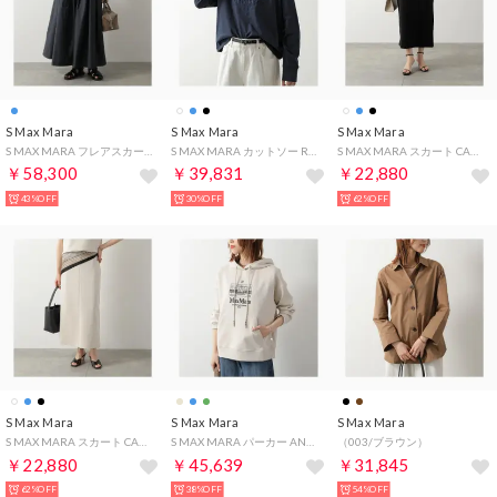
S Max Mara
S Max Mara
S Max Mara
S MAX MARA フレアスカート PINETA ピネータ コットン （051/ダークネイビー）
S MAX MARA カットソー RUGIADA 長袖 ロンT ロゴ （10/ネイビー）
S MAX MARA スカート CADMIO カドミオ スキューバ ジャージー （008/ブラック）
￥58,300
￥39,831
￥22,880
43%OFF
30%OFF
62%OFF
S Max Mara
S Max Mara
S Max Mara
S MAX MARA スカート CADMIO カドミオ スキューバ ジャージー （003/アイボリー）
S MAX MARA パーカー ANDREA プルオーバー （001/ベージュ）
（003/ブラウン）
￥22,880
￥45,639
￥31,845
62%OFF
38%OFF
54%OFF