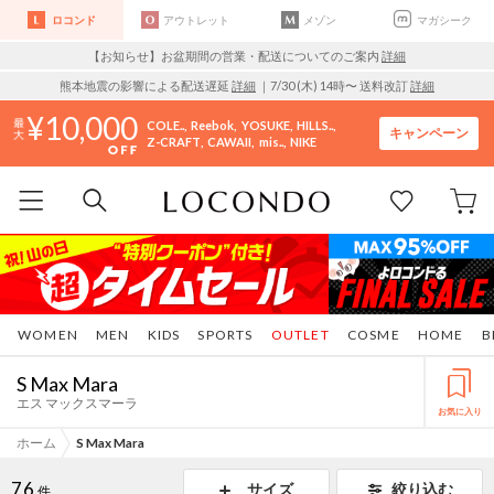
ロコンド
アウトレット
メゾン
マガシーク
【お知らせ】お盆期間の営業・配送についてのご案内
詳細
熊本地震の影響による配送遅延
詳細
｜7/30 (木) 14時〜 送料改訂
詳細
10,000
COLE..
Reebok
YOSUKE
HILLS..
キャンペーン
Z-CRAFT
CAWAII
mis..
NIKE
WOMEN
MEN
KIDS
SPORTS
OUTLET
COSME
HOME
B
S Max Mara
エス マックスマーラ
お気に入り
ホーム
S Max Mara
76
サイズ
絞り込む
件