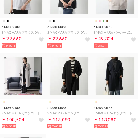
S Max Mara
S Max Mara
S Max Mara
S MAX MARA ブラウス DAHLIA ダリア 半袖 （001/ホワイト）
S MAX MARA ブラウス DAHLIA ダリア 半袖 （043/ブラック）
S MAX MARA パーカー JOUR 長袖 フーディ （001/ライトベージュ）
￥22,660
￥22,660
￥49,324
54%OFF
54%OFF
36%OFF
S Max Mara
S Max Mara
S Max Mara
S MAX MARA ガウンコート ESTURIA ロングコート （011/ライトベージュ）
S MAX MARA ロングコート ARONA ウール ベルテッドコート （013/ブラック）
S MAX MARA ロングコート ARONA ウール ベルテッドコート （005/ダークネイビー）
￥108,504
￥113,080
￥113,080
54%OFF
50%OFF
50%OFF