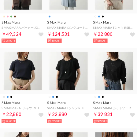
S Max Mara
S Max Mara
S Max Mara
S MAX MARA パーカー JOUR 長袖 フーディ （004/ダークブラウン）
S MAX MARA ロングコート ARONA アローナ ダブルフェイス （016/ライトブルー）
S MAX MARA Tシャツ REBECCA 半袖 サテン （001/アイボリー）
￥49,324
￥124,531
￥22,880
36%OFF
45%OFF
62%OFF
S Max Mara
S Max Mara
S Max Mara
S MAX MARA Tシャツ REBECCA 半袖 サテン （002/ネイビー）
S MAX MARA Tシャツ REBECCA 半袖 サテン （003/ブラック）
S MAX MARA カットソー RUGIADA 長袖 ロンT ロゴ （011/ブラック）
￥22,880
￥22,880
￥39,831
62%OFF
62%OFF
30%OFF