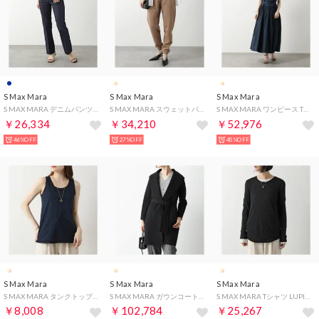
S Max Mara
S Max Mara
S Max Mara
S MAX MARA デニムパンツ DON クロップド センタープレス （001/インディゴブルー）
S MAX MARA スウェットパンツ PO ジョガーパンツ （004/CAMMELLO/キャメル）
S MAX MARA ワンピース TERESA ノースリーブ ベルト付き （042/ネイビー）
￥26,334
￥34,210
￥52,976
46%OFF
27%OFF
45%OFF
S Max Mara
S Max Mara
S Max Mara
S MAX MARA タンクトップ RACER コットン （001/ネイビー）
S MAX MARA ガウンコート MESSI ダブルフェイス ベルト付き （013/ブラック）
S MAX MARA Tシャツ LUPINO ルピーノ【2枚セット】長袖 （010/ブラック/ホワイト）
￥8,008
￥102,784
￥25,267