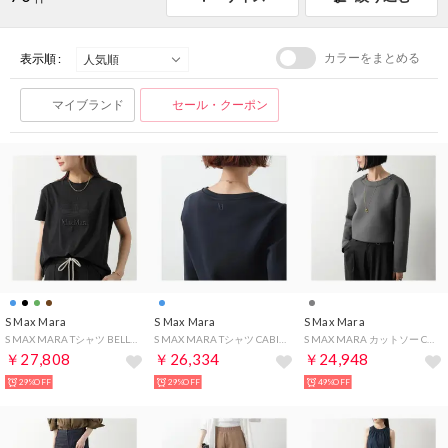
カラーをまとめる
表示順 :
マイブランド
セール・クーポン
S Max Mara
S Max Mara
S Max Mara
S MAX MARA Tシャツ BELLA 半袖 カットソー （011/ブラック）
S MAX MARA Tシャツ CABIRIA カビリア スキューバ ジャージー （006/ネイビー）
S MAX MARA カットソー CRINE クリーネ ビジュー （001/ダークグレー）
￥27,808
￥26,334
￥24,948
29%OFF
29%OFF
49%OFF