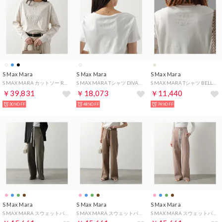
S Max Mara
S Max Mara
S Max Mara
S MAX MARA カットソー RUGIADA 長袖 ロンT ロゴ （012/アイボリー）
S MAX MARA Tシャツ DIVA 半袖 カットソー （008/ホワイト）
S MAX MARA Tシャツ BELLA 半袖 カットソー （012/ベージュ）
￥39,831
￥18,073
￥11,440
30%OFF
48%OFF
74%OFF
S Max Mara
S Max Mara
S Max Mara
S MAX MARA スウェットパンツ BALI ストレート （007/カーキ）
S MAX MARA スウェットパンツ BALI ストレート （006/ダークキャメル）
S MAX MARA スウェットパンツ BALI ストレート （002/ピンクベージュ）