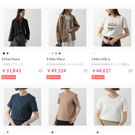
S Max Mara
S Max Mara
S Max Mara
（043/ブラック）
S MAX MARA パーカー JOUR 長袖 フーディ （006/ブラウン）
S MAX MARA Tシャツ BELLA 半袖 カットソー （001/SAND-ベージュ）
￥31,845
￥49,324
￥44,627
54%OFF
36%OFF
3%OFF