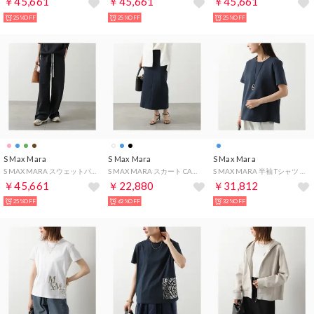
￥45,661
￥45,661
￥45,661
25%OFF
25%OFF
25%OFF
S Max Mara
S Max Mara
S Max Mara
S MAX MARA スウェットパンツ BALI ストレート （005/ネイビー）
S MAX MARA スカート CADMIO カドミオ スキューバ ジャージー （007/ダークネイビー）
S MAX MARA 半袖 Tシャツ NANCY ネンシー ロゴ 刺繍 （007/ネイビー）
￥45,661
￥22,880
￥31,812
25%OFF
62%OFF
32%OFF