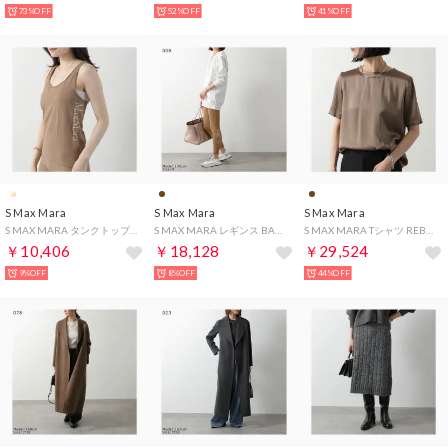
73%OFF
52%OFF
41%OFF
S Max Mara
S Max Mara
S Max Mara
S MAX MARA タンクトップ FORTUNA ノースリーブ （008/CAMMELLO/ブラウン）
S MAX MARA レギンス BASILEA ロゴ ストレッチ （008/キャメル）
S MAX MARA Tシャツ REBBY レビー 半袖 サテン （020/ブラウン）
￥10,406
￥18,128
￥29,524
9%OFF
8%OFF
44%OFF