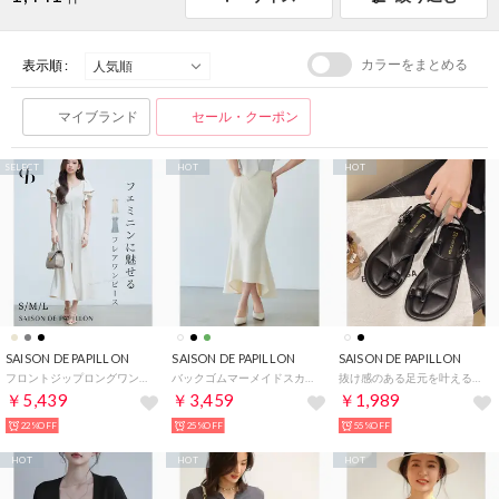
カラーをまとめる
表示順 :
マイブランド
セール・クーポン
SELECT
HOT
HOT
SAISON DE PAPILLON
SAISON DE PAPILLON
SAISON DE PAPILLON
フロントジップロングワンピース （ベージュ）
バックゴムマーメイドスカート （アイボリー）
抜け感のある足元を叶えるトングサンダル （ブラック）
￥5,439
￥3,459
￥1,989
22%OFF
25%OFF
55%OFF
HOT
HOT
HOT