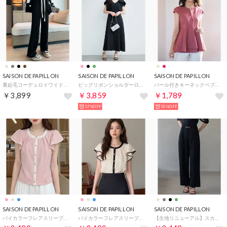
SAISON DE PAPILLON
SAISON DE PAPILLON
SAISON DE PAPILLON
裏起毛コーデュロイワイドパンツ （ブラック）
ビッグリボンショルダーロングワンピース （ブラック）
パール付きキーネックペプラムブラウス （レンガ）
￥3,899
￥3,859
￥1,789
57%OFF
55%OFF
SAISON DE PAPILLON
SAISON DE PAPILLON
SAISON DE PAPILLON
バイカラーフレアスリーブブラウス （ピンク）
バイカラーフレアスリーブブラウス （ベージュ）
【生地リニューアル】スカラップハイウエストパンツ （ブラック）