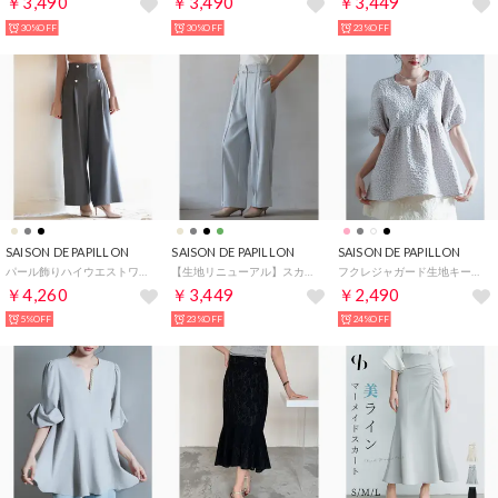
￥3,490
￥3,490
￥3,449
30%OFF
30%OFF
23%OFF
SAISON DE PAPILLON
SAISON DE PAPILLON
SAISON DE PAPILLON
パール飾りハイウエストワイドパンツ （グレー）
【生地リニューアル】スカラップハイウエストパンツ （ブルーグレー）
フクレジャガード生地キーネックブラウス （グレー）
￥4,260
￥3,449
￥2,490
5%OFF
23%OFF
24%OFF