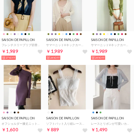
SAISON DE PAPILLON
SAISON DE PAPILLON
SAISON DE PAPILLON
フレンチスリーブリブ切替サマーニットトップス （ネイビー）
サマーニットVネックカーディガン （ホワイト）
サマーニットVネックカーディガン （グリーン）
￥1,989
￥1,989
￥1,989
27%OFF
24%OFF
24%OFF
SAISON DE PAPILLON
SAISON DE PAPILLON
SAISON DE PAPILLON
オフショルダー膝丈ニットワンピース （パープル）
ソフトパット入り総レースキャミソール （ホワイト）
レースとリボンが可愛いカップ付きキャミソール （ブラック）
￥1,600
￥889
￥1,490