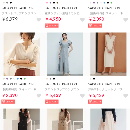
SAISON DE PAPILLON
SAISON DE PAPILLON
SAISON DE PAPILLON
フロントジップロングワンピース （ブラック）
花柄シフォン生地ミモレ丈ワンピース （ブラック）
【接触冷感】スキッパーネックサマーニットカーディガン （ネイビー）
￥6,979
￥4,950
￥2,390
29%OFF
16%OFF
SAISON DE PAPILLON
SAISON DE PAPILLON
SAISON DE PAPILLON
【接触冷感】スキッパーネックサマーニットカーディガン （ホワイト）
フロントジップロングワンピース （グレー）
深めVネックカットソーワンピース （ライトベージュ）
￥2,390
￥5,439
￥5,439
16%OFF
22%OFF
22%OFF