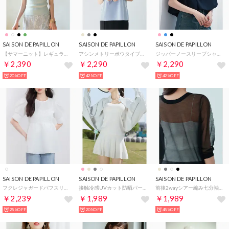
SAISON DE PAPILLON
SAISON DE PAPILLON
SAISON DE PAPILLON
【サマーニット】レギュラーネックリブニット （ミント）
アシンメトリーボウタイブラウス （ブルーグレー）
ジッパーノースリーブシャツブラウス （ネイビー）
￥2,390
￥2,290
￥2,290
20%OFF
42%OFF
42%OFF
SAISON DE PAPILLON
SAISON DE PAPILLON
SAISON DE PAPILLON
フクレジャガードパフスリープブラウス （ホワイト）
接触冷感UVカット防晒パーカー （グレー）
前後2wayシアー編み七分袖ニット （ブラック）
￥2,239
￥1,989
￥1,989
25%OFF
20%OFF
45%OFF