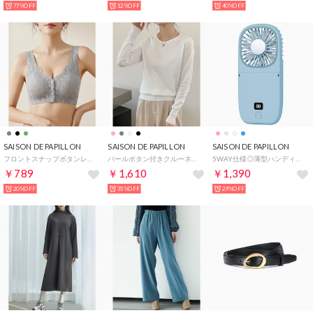
77%OFF
12%OFF
40%OFF
SAISON DE PAPILLON
SAISON DE PAPILLON
SAISON DE PAPILLON
フロントスナップボタンレースブラジャー （グレー）
パールボタン付きクルーネックニットプルオーバー （ホワイト）
5WAY仕様◎薄型ハンディファン 首掛け 卓上 折りたたみ スマホスタンド モバイルバッテリー【返品不可商品】 （ブルー）
￥789
￥1,610
￥1,390
20%OFF
35%OFF
29%OFF