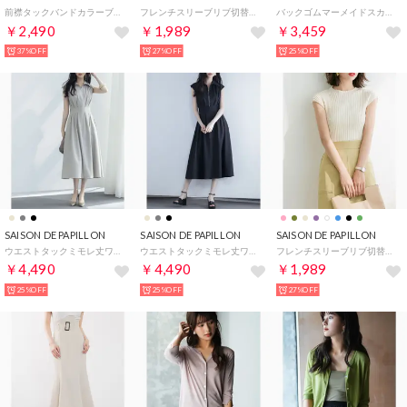
前襟タックバンドカラーブラウス （アイボリー）
フレンチスリーブリブ切替サマーニットトップス （ベージュ）
バックゴムマーメイドスカート （カーキ）
￥2,490
￥1,989
￥3,459
37%OFF
27%OFF
25%OFF
SAISON DE PAPILLON
SAISON DE PAPILLON
SAISON DE PAPILLON
ウエストタックミモレ丈ワンピース （グレー）
ウエストタックミモレ丈ワンピース （ブラック）
フレンチスリーブリブ切替サマーニットトップス （アイボリー）
￥4,490
￥4,490
￥1,989
25%OFF
25%OFF
27%OFF