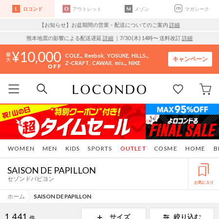
ロコンド
アウトレット
メゾン
マガシーク
【お知らせ】お盆期間の営業・配送についてのご案内
詳細
熊本地震の影響による配送遅延
詳細
｜7/30 (木) 14時〜 送料改訂
詳細
10,000
COLE..
Reebok
YOSUKE
HILLS..
キャンペーン
Z-CRAFT
CAWAII
mis..
NIKE
WOMEN
MEN
KIDS
SPORTS
OUTLET
COSME
HOME
B
SAISON DE PAPILLON
セゾンドパピヨン
お気に入り
ホーム
SAISON DE PAPILLON
1,441
サイズ
絞り込む
件