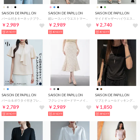
SAISON DE PAPILLON
SAISON DE PAPILLON
SAISON DE PAPILLON
パール付きキーネックブラウス （グレー）
総レースハイウエストマーメイドスカート （ブラック）
サイドギャザーハイウエストスカート （ミント）
￥2,989
￥2,989
￥2,740
25%OFF
40%OFF
45%OFF
SAISON DE PAPILLON
SAISON DE PAPILLON
SAISON DE PAPILLON
パール＆ボウタイ付きフレアスリーブブラウス （ベージュ）
フクレジャガードマーメイドミモレ丈スカート （ピンクベージュ）
リブとチュールドッキングカットソー （ブラック）
￥2,789
￥2,989
￥1,850
30%OFF
25%OFF
38%OFF