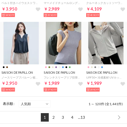
ベルト付きハイウエストワイドパンツ （チャコール）
マーメイドチュールロングスカート （ブラック）
クルーネックカットソーワンピース （ライトベージュ）
￥3,950
￥2,989
￥4,109
34%OFF
25%OFF
41%OFF
SAISON DE PAPILLON
SAISON DE PAPILLON
SAISON DE PAPILLON
ノースリーブブバルーン裾ブラウス （ブラック）
フレンチスリーブリブ切替サマーニットトップス （パープル）
UPF50+ 冷感素材 UVカットパーカー （グレー）
￥2,950
￥1,989
￥1,989
36%OFF
27%OFF
20%OFF
表示順 :
1 ～ 120件 (全1,441件)
1
2
3
4
...13