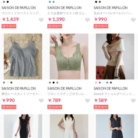
SAISON DE PAPILLON
SAISON DE PAPILLON
SAISON DE PAPILLON
ウエストドローストリング裏起毛ワンピース （チャコール）
とろみ素材ウエスト総ゴムワイドパンツ （ブルー）
丸みオーバルゴールドバックルベルト （ブラック）
￥1,439
￥1,390
￥990
71%OFF
60%OFF
33%OFF
SAISON DE PAPILLON
SAISON DE PAPILLON
SAISON DE PAPILLON
胸元レースカットソーキャミソール （グレー）
フロントスナップボタンレースブラジャー （グリーン）
2wayオフショルダーニットプルオーバ （アイボリー）
￥990
￥789
￥589
40%OFF
20%OFF
85%OFF