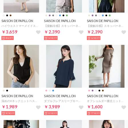
SAISON DE PAPILLON
SAISON DE PAPILLON
SAISON DE PAPILLON
ハイウエストマーメイドスカート （アイボリー）
【接触冷感】スキッパーネックサマーニットカーディガン （ラベンダー）
【接触冷感】スキッパーネックサマーニットカーディガン （グリーン）
￥3,659
￥2,390
￥2,390
8%OFF
16%OFF
16%OFF
SAISON DE PAPILLON
SAISON DE PAPILLON
SAISON DE PAPILLON
深めのVネックニットベスト （ブラック）
ダブルフレアスリーブキーネックブラウス （ネイビー）
オフショルダー膝丈ニットワンピース （モカ）
￥1,989
￥3,989
￥1,600
50%OFF
13%OFF
77%OFF