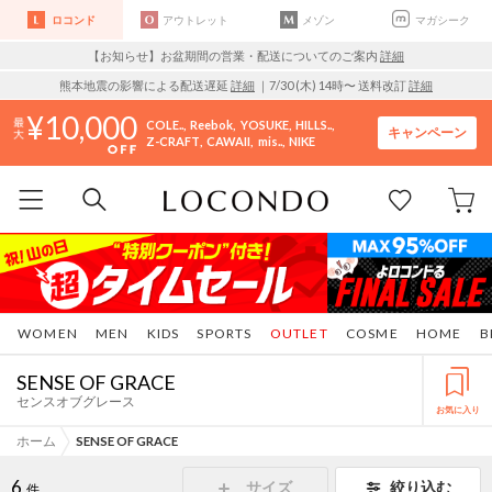
ロコンド
アウトレット
メゾン
マガシーク
【お知らせ】お盆期間の営業・配送についてのご案内
詳細
熊本地震の影響による配送遅延
詳細
｜7/30 (木) 14時〜 送料改訂
詳細
10,000
COLE..
Reebok
YOSUKE
HILLS..
キャンペーン
Z-CRAFT
CAWAII
mis..
NIKE
WOMEN
MEN
KIDS
SPORTS
OUTLET
COSME
HOME
B
SENSE OF GRACE
センスオブグレース
お気に入り
ホーム
SENSE OF GRACE
6
サイズ
絞り込む
件