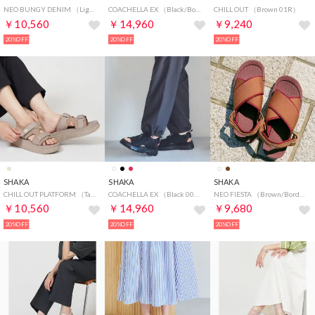
NEO BUNGY DENIM （Light Denim 00C）
COACHELLA EX （Black/Bordeaux 01P）
CHILL OUT （Brown 01R）
￥10,560
￥14,960
￥9,240
20%OFF
20%OFF
20%OFF
SHAKA
SHAKA
SHAKA
CHILL OUT PLATFORM （Taupe 00R）
COACHELLA EX （Black 00P）
NEO FIESTA （Brown/Bordeaux 01R）
￥10,560
￥14,960
￥9,680
20%OFF
20%OFF
20%OFF