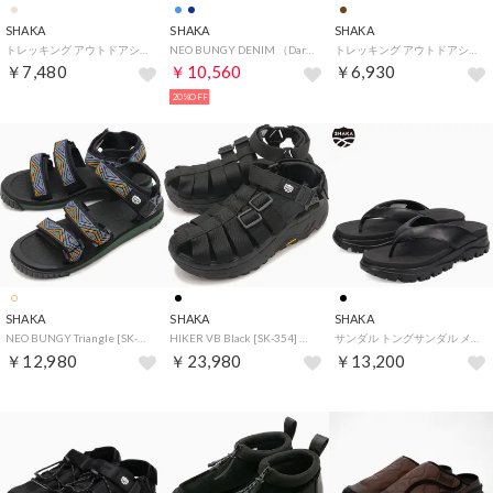
SHAKA
SHAKA
SHAKA
トレッキング アウトドアシューズ NEO BUNGY GER SK-359 （TAUPE）
NEO BUNGY DENIM （Dark Denim 00C）
トレッキング アウトドアシューズ CHILL OUT GER SK-360 （TAUPE）
￥7,480
￥10,560
￥6,930
20%OFF
SHAKA
SHAKA
SHAKA
NEO BUNGY Triangle [SK-104] （Triangle）
HIKER VB Black [SK-354] （Black）
サンダル トングサンダル メンズ KHAZANA THONG EX ブラック 黒 SK-302V3 （MMM）
￥12,980
￥23,980
￥13,200