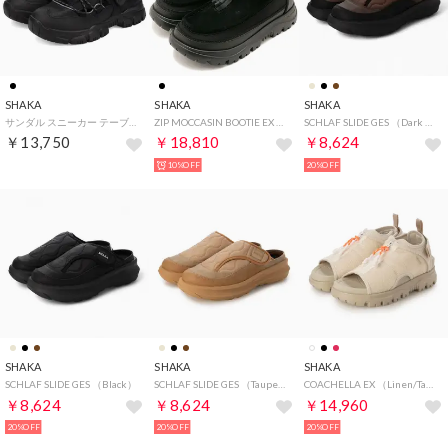
SHAKA
SHAKA
SHAKA
サンダル スニーカー テーブル マウンテン レディース TABLE MOUNTAIN AT ブラック 黒 SK-240V3 （MMM）
ZIP MOCCASIN BOOTIE EX Black [SK-290V2] （Black）
SCHLAF SLIDE GES （Dark brown）
￥13,750
￥18,810
￥8,624
10%OFF
20%OFF
SHAKA
SHAKA
SHAKA
SCHLAF SLIDE GES （Black）
SCHLAF SLIDE GES （Taupe/Beige）
COACHELLA EX （Linen/Taupe 02P）
￥8,624
￥8,624
￥14,960
20%OFF
20%OFF
20%OFF