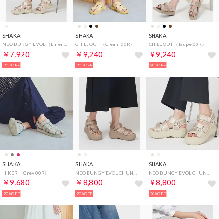
SHAKA
SHAKA
SHAKA
NEO BUNGY EVOL （Linen 00N）
CHILL OUT （Cream 00R）
CHILL OUT （Taupe 00R）
￥7,920
￥9,240
￥9,240
20%OFF
20%OFF
20%OFF
SHAKA
SHAKA
SHAKA
HIKER （Grey 00R）
NEO BUNGY EVOL CHUNKY （Taupe 00N）
NEO BUNGY EVOL CHUNKY （Linen 00N）
￥9,680
￥8,800
￥8,800
20%OFF
20%OFF
20%OFF