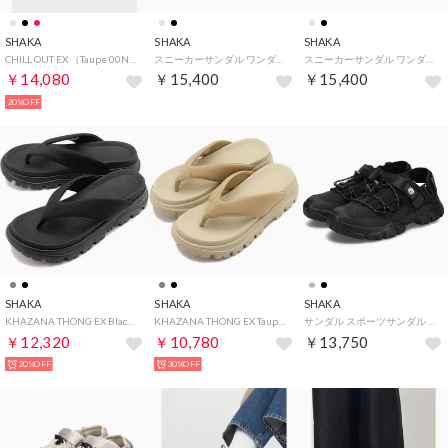
SHAKA
SHAKA
SHAKA
CHILL OUT EX （Taupe 00N）
スニーカーサンダル ワンダーアラウンド SXL レディース WANDER AROUND SXL ブラック ベージュ 黒 SK-305
スニーカーサンダル ワンダーアラウンド SXL レディース WANDER AROUND SXL ブラック ベージュ 黒 SK-305
￥14,080
￥15,400
￥15,400
20%OFF
SHAKA
SHAKA
SHAKA
KHAZANA THONG EX Black [SK-302V2] （Black）
KHAZANA THONG EX Taupe [SK-302V2] （Taupe）
サンダル スポーツサンダル スニーカーサンダル テーブルマウンテンAT レディース 軽量 TABLE MOUNTAIN AT SK-240V2
￥12,320
￥10,780
￥13,750
20%OFF
30%OFF