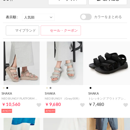
カラーをまとめる
表示順 :
マイブランド
セール・クーポン
SHAKA
SHAKA
SHAKA
NEO BUNGY PLATFORM （Taupe 00R）
NEO BUNGY （Grey 00R）
トレッキング アウトドアシューズ NEO BUNGY GER SK-359 （BLACK）
￥10,560
￥9,680
￥7,480
20%OFF
20%OFF