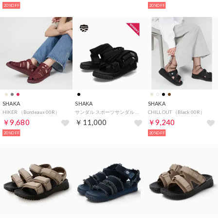
20%OFF
20%OFF
SHAKA
SHAKA
SHAKA
HIKER （Bordeaux 00R）
サンダル スポーツサンダル ウィークエンダー タッセル レディース WEEKENDER TASSEL ブラック 黒 SK-274
CHILL OUT （Black 00R）
￥9,680
￥11,000
￥9,240
20%OFF
20%OFF