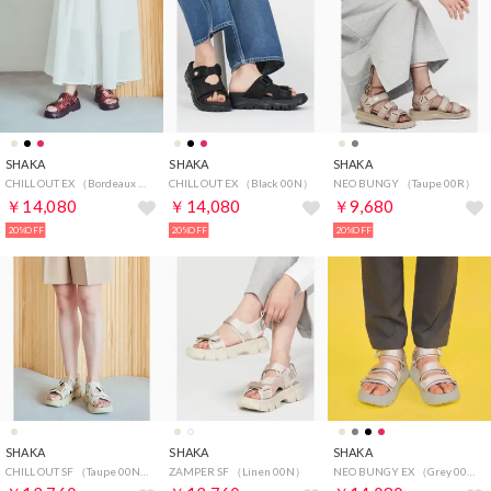
SHAKA
SHAKA
SHAKA
CHILL OUT EX （Bordeaux 00N）
CHILL OUT EX （Black 00N）
NEO BUNGY （Taupe 00R）
￥14,080
￥14,080
￥9,680
20%OFF
20%OFF
20%OFF
SHAKA
SHAKA
SHAKA
CHILL OUT SF （Taupe 00N）
ZAMPER SF （Linen 00N）
NEO BUNGY EX （Grey 00N）