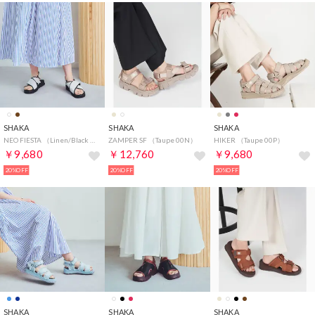
SHAKA
SHAKA
SHAKA
NEO FIESTA （Linen/Black 01R）
ZAMPER SF （Taupe 00N）
HIKER （Taupe 00P）
￥9,680
￥12,760
￥9,680
20%OFF
20%OFF
20%OFF
SHAKA
SHAKA
SHAKA