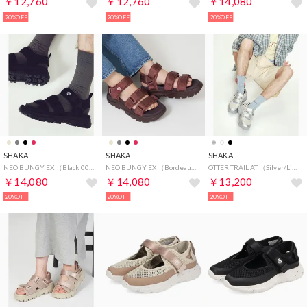
￥12,760
￥12,760
￥14,080
20%OFF
20%OFF
20%OFF
SHAKA
SHAKA
SHAKA
NEO BUNGY EX （Black 00N）
NEO BUNGY EX （Bordeaux 00N）
OTTER TRAIL AT （Silver/Linen 01N）
￥14,080
￥14,080
￥13,200
20%OFF
20%OFF
20%OFF