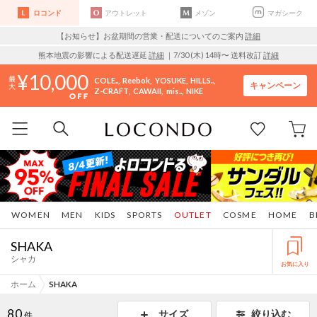
ロコンド
アウトレット
メゾン
マガシーク
【お知らせ】お盆期間の営業・配送についてのご案内
詳細
熊本地震の影響による配送遅延
詳細
｜7/30 (木) 14時〜 送料改訂
詳細
10,000
COLE..
Reebok
YOSUKE
HILLS..
キャンペーン
Z-CRAFT
CAWAII
mis..
NIKE
WOMEN
MEN
KIDS
SPORTS
OUTLET
COSME
HOME
B
SHAKA
シャカ
お気に入り
ホーム
SHAKA
80
サイズ
絞り込む
件