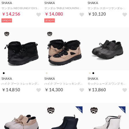
SHAKA
SHAKA
SHAKA
サンダル NEO BUNGY EX SK-238 （Black 00N）
サンダル TABLE MOUNTAIN AT SK-240 （Black 00N）
サンダル スポーツサンダル ネオ フィエスタ プラットフォーム レディース 厚底 NEO FIESTA PLATFORM SK-278
￥14,256
￥14,080
￥10,120
19%OFF
20%OFF
SHAKA
SHAKA
SHAKA
ハイク ブーツ トレッキングシューズ ハイキングシューズ パース EX メンズ HIKE PURSE EX ブラック 黒 SK-265
ハイク ブーツ トレッキングシューズ ハイキングシューズ パース EX メンズ HIKE PURSE EX ブラウン SK-265
モックシューズ スワンプ モック MT メンズ SWAMP MOC MT ブラック ベージュ ブラウン 黒 SK-232
￥14,850
￥14,300
￥13,860