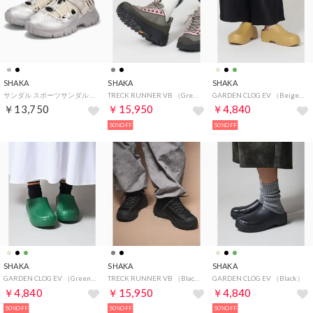
SHAKA
SHAKA
SHAKA
サンダル スポーツサンダル スニーカーサンダル テーブルマウンテンAT レディース 軽量 TABLE MOUNTAIN AT SK-240V2
TRECK RUNNER VB （Grey）
GARDEN CLOG EV （Beige）
￥13,750
￥15,950
￥4,840
50%OFF
50%OFF
SHAKA
SHAKA
SHAKA
GARDEN CLOG EV （Green）
TRECK RUNNER VB （Black）
GARDEN CLOG EV （Black）
￥4,840
￥15,950
￥4,840
50%OFF
50%OFF
50%OFF