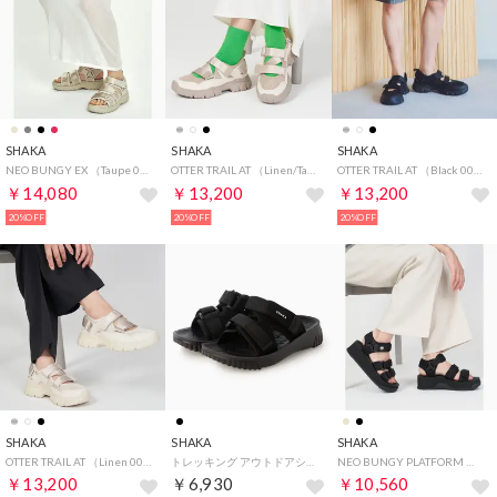
SHAKA
SHAKA
SHAKA
NEO BUNGY EX （Taupe 00N）
OTTER TRAIL AT （Linen/Taupe 01N）
OTTER TRAIL AT （Black 00N）
￥14,080
￥13,200
￥13,200
20%OFF
20%OFF
20%OFF
SHAKA
SHAKA
SHAKA
OTTER TRAIL AT （Linen 00N）
トレッキング アウトドアシューズ CHILL OUT GER SK-360 （BLACK）
NEO BUNGY PLATFORM （Black 00R）
￥13,200
￥6,930
￥10,560