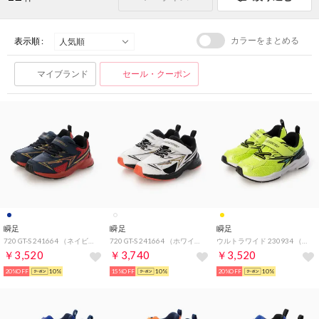
カラーをまとめる
表示順 :
マイブランド
セール・クーポン
瞬足
瞬足
瞬足
720 GT-S 241664 （ネイビー）
720 GT-S 241664 （ホワイト）
ウルトラワイド 230934 （イエロー）
￥3,520
￥3,740
￥3,520
20%OFF
10%
15%OFF
10%
20%OFF
10%