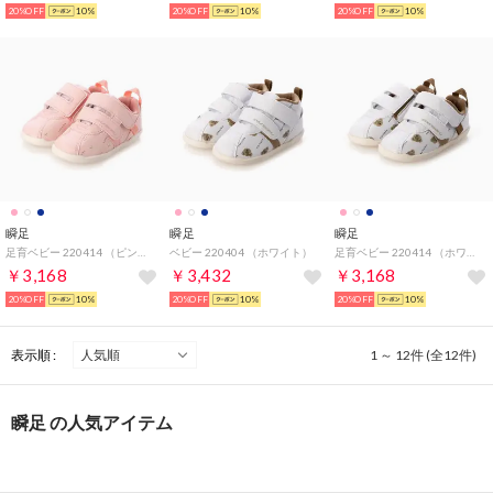
20%OFF
10%
20%OFF
10%
20%OFF
10%
瞬足
瞬足
瞬足
足育ベビー 220414 （ピンク）
ベビー 220404 （ホワイト）
足育ベビー 220414 （ホワイト）
￥3,168
￥3,432
￥3,168
20%OFF
10%
20%OFF
10%
20%OFF
10%
表示順 :
1 ～ 12件 (全12件)
瞬足 の人気アイテム