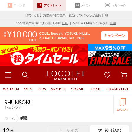
ロコンド
アウトレット
メゾン
マガシーク
【お知らせ】お盆期間の営業・配送についてのご案内
詳細
熊本地震の影響による配送遅延
詳細
｜7/30 (木) 14時〜 送料改訂
詳細
10,000
COLE..
Reebok
YOSUKE
HILLS..
キャンペーン
Z-CRAFT
CAWAII
mis..
NIKE
WOMEN
MEN
KIDS
SPORTS
COSME
HOME
BRAND LIST
SHUNSOKU
シュンソク
お気に入り
ホーム
瞬足
12
サイズ
絞り込む
件