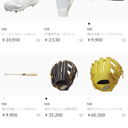
SSK
SSK
SSK
/メンズ/プロエッジ RGーLW2 （WT/WT）
/守備用手袋 （ホワイト）
/軟式木製バットプロモデル （ブラック/NT）
￥20,900
￥2,530
￥9,900
SSK
SSK
SSK
/軟式木製バットプロモデル （ナチュラル）
/軟式プロエッジ内野手用 （ブラック/タン）
/硬式プロエッジシリーズ B （LYタン/タン）
￥9,900
￥35,200
￥60,500