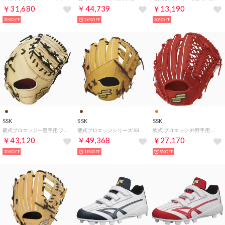
￥31,680
￥44,739
￥13,190
20%OFF
26%OFF
20%OFF
SSK
SSK
SSK
硬式プロエッジ一塁手用 ファーストミット （キャメル×ブラック）
硬式プロエッジシリーズ SBN 内野手用 グローブ （コルクタン×ブラウン）
軟式 プロエッジ 外野手用 グローブ （Bオレンジ）
￥43,120
￥49,368
￥27,170
30%OFF
18%OFF
5%OFF