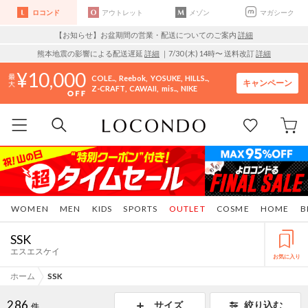
ロコンド
アウトレット
メゾン
マガシーク
【お知らせ】お盆期間の営業・配送についてのご案内
詳細
熊本地震の影響による配送遅延
詳細
｜7/30 (木) 14時〜 送料改訂
詳細
10,000
COLE..
Reebok
YOSUKE
HILLS..
キャンペーン
Z-CRAFT
CAWAII
mis..
NIKE
WOMEN
MEN
KIDS
SPORTS
OUTLET
COSME
HOME
B
SSK
エスエスケイ
お気に入り
ホーム
SSK
286
サイズ
絞り込む
件