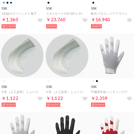
SSK
SSK
SSK
3足組カラーソックス 靴下 （ネイビー）
スカイビート31K WF-L JH バット （ブラック×ゴールド83cm）
軟式 プロエッジアドヴァンスド 外野手用 グローブ （ブラック×ブラウン）
￥1,360
￥23,760
￥16,940
17%OFF
20%OFF
30%OFF
SSK
SSK
SSK
P 革 （人工皮革） シューズアクセサリー【返品不可商品】 （ホワイト （左足用））
P 革 （人工皮革） シューズアクセサリー【返品不可商品】 （ホワイト （右足用））
守備用手袋 バッティンググローブ （ホワイト左手用）
￥1,122
￥1,122
￥2,359
15%OFF
15%OFF
23%OFF