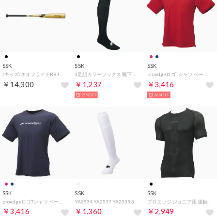
SSK
SSK
SSK
/キッズ/ネオフライトRBJ （ゴールド/BK）
3足組カラーソックス 靴下 （ブラック）
proedgeロゴTシャツ ベースボールシャツ・Tシャツ （レッド）
￥14,300
￥1,237
￥3,416
25%OFF
26%OFF
SSK
SSK
SSK
proedgeロゴTシャツ ベースボールシャツ・Tシャツ （ネイビー）
YA2534 YA2537 YA2539 3足組ソックス 靴下 （ホワイト19-21cm）
プロエッジ ジュニア用 接触冷感ローネック半袖フィットアンダーシャツ （ブラック）
￥3,416
￥1,360
￥2,949