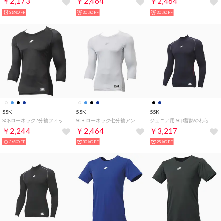
￥2,173
￥2,464
￥2,464
36%OFF
30%OFF
30%OFF
SSK
SSK
SSK
SCβローネック7分袖フィットアンダーシャツ アンダーウェア （ブラック）
SCB ローネック七分袖アンダーシャツ （ホワイト）
ジュニア用 SCβ蓄熱やわらかハイネック長袖フィットアンダー アンダーシャツ （ネイビー）
￥2,244
￥2,464
￥3,217
36%OFF
30%OFF
25%OFF