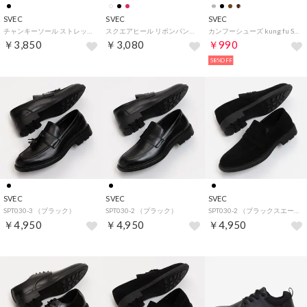
SVEC
SVEC
SVEC
チャンキーソール ストレッチ ロングブーツ / インサイドジップ (ブラック)
スクエアヒール リボンパンプス / バレエシューズ ballet shoes (ホワイト)
カンフーシューズ kung fu Shoes / ストラップパンプス (ブラウン)
￥3,850
￥3,080
￥990
58%OFF
SVEC
SVEC
SVEC
SPT030-3 （ブラック）
SPT030-2 （ブラック）
SPT030-2 （ブラックスエード）
￥4,950
￥4,950
￥4,950