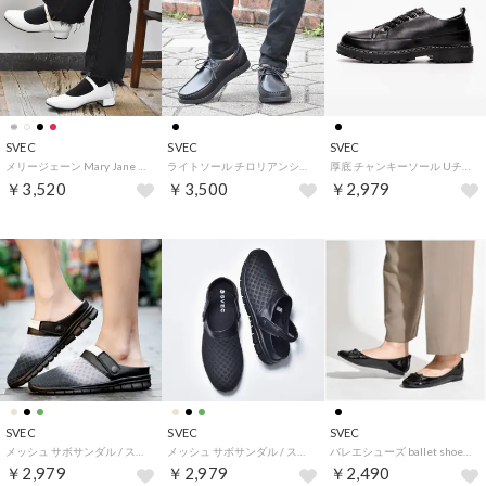
SVEC
SVEC
SVEC
メリージェーン Mary Jane / ストラップ パンプス (ホワイト)
ライトソール チロリアンシューズ / モカシン (ブラック)
厚底 チャンキーソール Uチップ レースアップ スニーカー (ブラック)
￥3,520
￥3,500
￥2,979
SVEC
SVEC
SVEC
メッシュ サボサンダル / スリッポン (ブラックホワイト)
メッシュ サボサンダル / スリッポン (ブラックブラック)
バレエシューズ ballet shoes / リボンパンプス (ブラックエナメル)
￥2,979
￥2,979
￥2,490