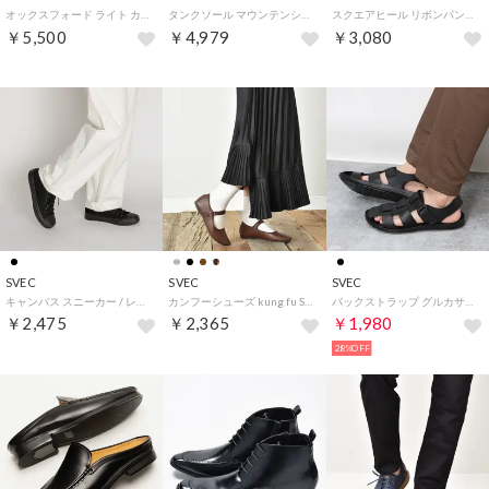
オックスフォード ライト カジュアルシューズ / レースアップ (デニムブラック)
タンクソール マウンテンシューズ (ブラック)
スクエアヒール リボンパンプス / バレエシューズ ballet shoes (ブラック)
￥5,500
￥4,979
￥3,080
SVEC
SVEC
SVEC
キャンバス スニーカー / レースアップ ローカット (ブラックブラック)
カンフーシューズ kung fu Shoes / ストラップパンプス (チョコ)
バックストラップ グルカサンダル (ブラック)
￥2,475
￥2,365
￥1,980
28%OFF