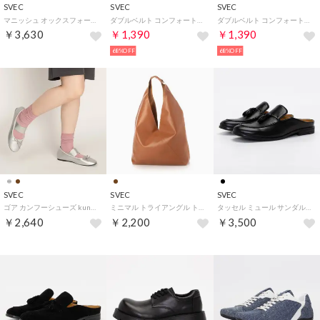
SVEC
SVEC
SVEC
マニッシュ オックスフォードシューズ / プレーントゥ (シルバー)
ダブルベルト コンフォートサンダル (デニムブラック)
ダブルベルト コンフォートサンダル (ギャラクシーブラック)
￥3,630
￥1,390
￥1,390
68%OFF
68%OFF
SVEC
SVEC
SVEC
ゴア カンフーシューズ kung fu Shoes / リボン パンプス (シルバー)
ミニマル トライアングル トートバッグ (ブラウン)
タッセル ミュール サンダル / ローファー （ブラック）
￥2,640
￥2,200
￥3,500