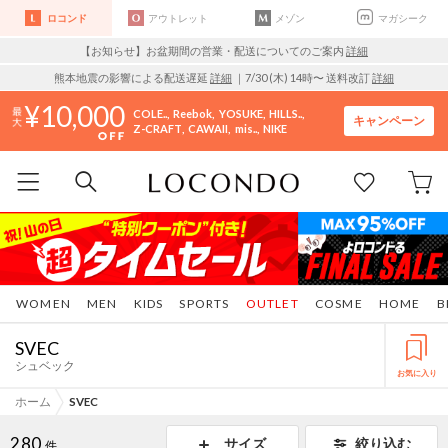
ロコンド
アウトレット
メゾン
マガシーク
【お知らせ】お盆期間の営業・配送についてのご案内
詳細
熊本地震の影響による配送遅延
詳細
｜7/30 (木) 14時〜 送料改訂
詳細
10,000
COLE..
Reebok
YOSUKE
HILLS..
キャンペーン
Z-CRAFT
CAWAII
mis..
NIKE
WOMEN
MEN
KIDS
SPORTS
OUTLET
COSME
HOME
B
SVEC
シュベック
お気に入り
ホーム
SVEC
280
サイズ
絞り込む
件