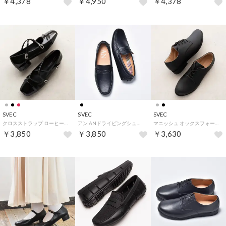
￥4,378
￥4,950
￥4,378
SVEC
SVEC
SVEC
クロスストラップ ローヒール パンプス (ブラック)
アン ANドライビングシューズ / コインローファー スリッポン (ブラック)
マニッシュ オックスフォードシューズ / プレーントゥ (ブラック)
￥3,850
￥3,850
￥3,630