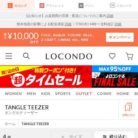
ロコンド
アウトレット
メゾン
マガシーク
【お知らせ】お盆期間の営業・配送についてのご案内
詳細
熊本地震の影響による配送遅延
詳細
｜7/30 (木) 14時〜 送料改訂
詳細
10,000
COLE..
Reebok
YOSUKE
HILLS..
キャンペーン
Z-CRAFT
CAWAII
mis..
NIKE
WOMEN
MEN
KIDS
SPORTS
OUTLET
COSME
HOME
B
TANGLE TEEZER
タングルティーザー
お気に入り
ホーム
TANGLE TEEZER
4
サイズ
絞り込む
件