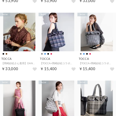
￥53,900
￥53,900
￥33,000
NEW
NEW
NEW
TOCCA
TOCCA
TOCCA
【岡崎紗絵さん着用】DANCING HIGH HEELS ブラウス （ブラウン系5）
【TOCCA×岡崎紗絵コラボ・A4サイズ対応・一部カラー撥水】COLOR OF WAVES BAG バッグ （ネイビー系）
【TOCCA×岡崎紗絵コラボ・A4サイズ対応・一部カラー撥水】COLOR OF WAVES BAG バッグ （ブラック系5）
￥33,000
￥15,400
￥15,400
NEW
NEW
NEW