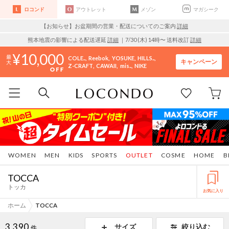
ロコンド
アウトレット
メゾン
マガシーク
【お知らせ】お盆期間の営業・配送についてのご案内
詳細
熊本地震の影響による配送遅延
詳細
｜7/30 (木) 14時〜 送料改訂
詳細
10,000
COLE..
Reebok
YOSUKE
HILLS..
キャンペーン
Z-CRAFT
CAWAII
mis..
NIKE
WOMEN
MEN
KIDS
SPORTS
OUTLET
COSME
HOME
B
TOCCA
トッカ
お気に入り
ホーム
TOCCA
3,390
サイズ
絞り込む
件