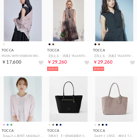
TOCCA
TOCCA
TOCCA
PEARL WITH RIBBON WOOL SILK SQUARE STOLE ストール （ベージュ系）
【洗える・消臭】TALKATIVE DOTS ドレス （ブラウン系5）
【洗える・消臭】TALKATIVE DOTS ドレス （ブラック系5）
￥17,600
￥29,260
￥29,260
30%OFF
30%OFF
TOCCA
TOCCA
TOCCA
【chayさん着用】MOONLIT MUSE SHORTSLEEVE カーディガン （ピンク系）
【撥水】【一部WEB限定カラー】LAUREL NYLONBAG ナイロンバッグ （ブラック系）
【A4サイズ対応・撥水】T JARDIN NYLONBAG ナイロンバッグ （ベージュ系）