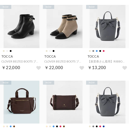
NEW
NEW
NEW
TOCCA
TOCCA
TOCCA
CLOVER BELTED BOOTS ブーツ （ブラック系）
CLOVER BELTED BOOTS ブーツ （ベージュ系）
【泉里香さん着用】RIBBON KNOT NYLON MULTI BAG ナイロンマルチバッグ （[新色]ライトグレー系）
￥22,000
￥22,000
￥13,200
NEW
NEW
NEW