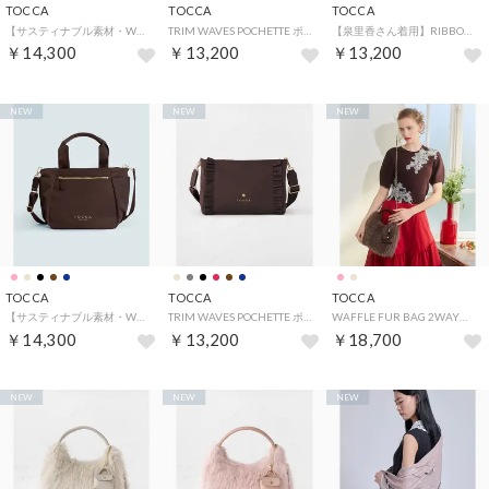
TOCCA
TOCCA
TOCCA
【サスティナブル素材・WEB＆一部店舗限定】NUOTO NYLON TOTE トートバッグ （[新色]ブラウン系）
TRIM WAVES POCHETTE ポシェットバッグ （[新色]ブラウン系）
【泉里香さん着用】RIBBON KNOT NYLON MULTI BAG ナイロンマルチバッグ （[新色]ライトグレー系）
￥14,300
￥13,200
￥13,200
NEW
NEW
NEW
TOCCA
TOCCA
TOCCA
【サスティナブル素材・WEB＆一部店舗限定】NUOTO NYLON TOTE トートバッグ （[新色]ブラウン系）
TRIM WAVES POCHETTE ポシェットバッグ （[新色]ブラウン系）
WAFFLE FUR BAG 2WAYファーバッグ （ベージュ系）
￥14,300
￥13,200
￥18,700
NEW
NEW
NEW