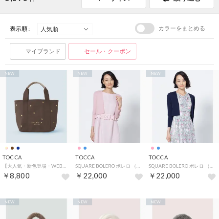
カラーをまとめる
表示順 :
マイブランド
セール・クーポン
NEW
NEW
NEW
TOCCA
TOCCA
TOCCA
【大人気・新色登場・WEB＆一部店舗限定】LUCKY SHOWER CANVASTOTE キャンバス トートバッグ （[新色]ブラウン×ハート柄）
SQUARE BOLERO ボレロ （ピンク系）
SQUARE BOLERO ボレロ （ネイビー系）
￥8,800
￥22,000
￥22,000
NEW
NEW
NEW