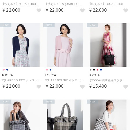
【洗える！】SQUARE BOLERO ボレロ （ブラック系）
【洗える！】SQUARE BOLERO ボレロ （ネイビー系）
【洗える！】SQUARE BOLERO ボレロ （オフ系）
￥22,000
￥22,000
￥22,000
NEW
NEW
NEW
TOCCA
TOCCA
TOCCA
SQUARE BOLERO ボレロ （ネイビー系）
SQUARE BOLERO ボレロ （ピンク系）
【TOCCA×岡崎紗絵コラボ・A4サイズ対応・一部カラー撥水】COLOR OF WAVES BAG バッグ （ブラック系）
￥22,000
￥22,000
￥15,400
NEW
NEW
NEW