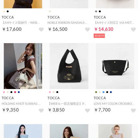
TOCCA
TOCCA
TOCCA
【A4サイズ収納可・WEB＆一部店舗限定】CAROVANA BACKPACK 10ポケットバックパック （ブラック系）
NOBLE RIBBON SANDALS サンダル （アイボリー系）
【A4サイズ対応】VIA METRO BACKPACK バッグパック （ライトグレー系）
￥17,600
￥16,500
￥14,630
30%OFF
TOCCA
TOCCA
TOCCA
HOLDING KNOT SUBBAG サブバッグ【星風まどかさん着用・A4サイズ対応】 （ベージュ系）
【WEB＆一部店舗限定】POINT OF RIBBON ECOBAG エコバッグ （ブラック系）
LOVE MY COLOR CROSSBODY BAG バッグ （ブラック系）
￥9,350
￥3,850
￥7,700