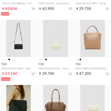
【TOV】26AW新色あり MIMI GRAND T26W01B607 /T25W02B560 / T26S07B599 （ブラウン系その他2）
MIMI GRAND （Graybeige）
MIMI WALLET BAG （Beige）
￥42,856
￥42,900
￥29,700
4%OFF
TOV
TOV
TOV
MIMI WALLET BAG （Black）
MIMI WALLET BAG （Ivory）
RIEN FABRIC COMBINATION M （Beige）
￥23,760
￥29,700
￥47,300
20%OFF