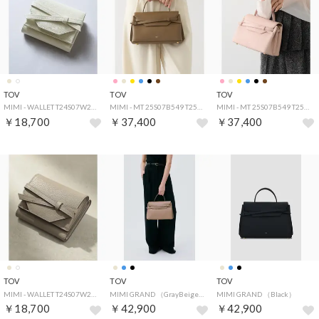
TOV
TOV
TOV
MIMI - WALLET T24S07W281IMI WALLET （オフホワイト）
MIMI - MT 25S07B549 T25W02B573 （ブラウン）
MIMI - MT 25S07B549 T25W02B573 （ピンク）
￥18,700
￥37,400
￥37,400
TOV
TOV
TOV
MIMI - WALLET T24S07W281IMI WALLET （グレイッシュベージュ）
MIMI GRAND （GrayBeige）
MIMI GRAND （Black）
￥18,700
￥42,900
￥42,900