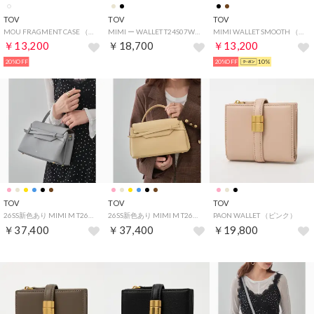
TOV
TOV
TOV
MOU FRAGMENT CASE （White）
MIMI ー WALLET T24S07W281 財布 ウォレット ミニウォレット シボ感 牛革 カウレザー （ブラック1）
MIMI WALLET SMOOTH （Black）
￥13,200
￥18,700
￥13,200
20%OFF
20%OFF
10%
TOV
TOV
TOV
26SS新色あり MIMI M T26S07B597 25S07B549 T25W02B573 （サックスブルー系2）
26SS新色あり MIMI M T26S07B597 25S07B549 T25W02B573 （ライトイエロー）
PAON WALLET （ピンク）
￥37,400
￥37,400
￥19,800