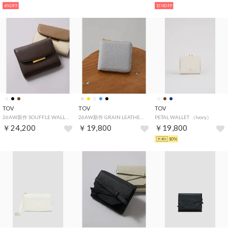
6%OFF
15%OFF
TOV
TOV
TOV
26AW新作 SOUFFLE WALLETT T26W01W627 （ダークブラウン）
26AW新作 GRAIN LEATHER SQUARE WALLET / T26W01W627 （サックスブルー系2）
PETAL WALLET （Ivory）
￥24,200
￥19,800
￥19,800
10%