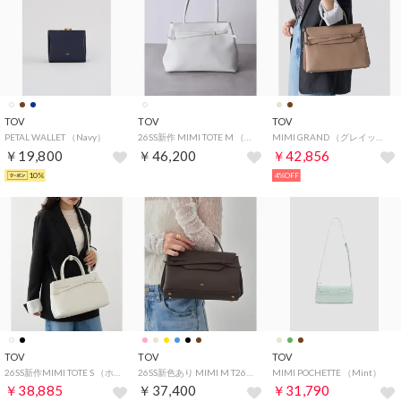
TOV
TOV
TOV
PETAL WALLET （Navy）
26SS新作 MIMI TOTE M （ホワイト）
MIMI GRAND （グレイッシュベージュ）
￥19,800
￥46,200
￥42,856
10%
4%OFF
TOV
TOV
TOV
26SS新作MIMI TOTE S （ホワイト）
26SS新色あり MIMI M T26S07B597 25S07B549 T25W02B573 （ダークブラウン系2）
MIMI POCHETTE （Mint）
￥38,885
￥37,400
￥31,790