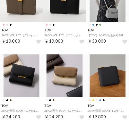
TOV
TOV
TOV
PAON WALLET （グレイッシュベージュ）
PAON WALLET （ブラック）
【TOV】26AW新色あり MIMI MINI T26W01B605 / T26S07B589 （サックスブルー系2）
￥19,800
￥19,800
￥33,000
TOV
TOV
TOV
26AW新作 SOUFFLE WALLETT T26W01W627 （ブラック）
26AW新作 SOUFFLE WALLETT T26W01W627 （ホワイト）
26AW新作 GRAIN LEATHER SQUARE WALLET / T26W01W626 （ブラック）
￥24,200
￥24,200
￥19,800