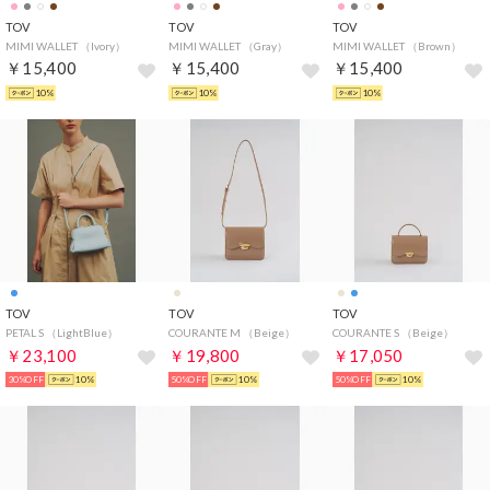
TOV
TOV
TOV
MIMI WALLET （Ivory）
MIMI WALLET （Gray）
MIMI WALLET （Brown）
￥15,400
￥15,400
￥15,400
10%
10%
10%
TOV
TOV
TOV
PETAL S （LightBlue）
COURANTE M （Beige）
COURANTE S （Beige）
￥23,100
￥19,800
￥17,050
30%OFF
10%
50%OFF
10%
50%OFF
10%