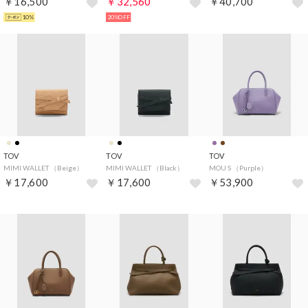
￥16,500
￥32,560
￥40,700
10%
20%OFF
TOV
TOV
TOV
MIMI WALLET （Beige）
MIMI WALLET （Black）
MOU S （Purple）
￥17,600
￥17,600
￥53,900