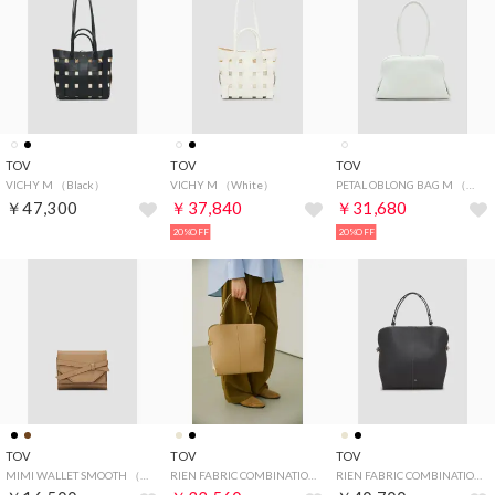
TOV
TOV
TOV
VICHY M （Black）
VICHY M （White）
PETAL OBLONG BAG M （White）
￥47,300
￥37,840
￥31,680
20%OFF
20%OFF
TOV
TOV
TOV
MIMI WALLET SMOOTH （Camel）
RIEN FABRIC COMBINATION S （Beige）
RIEN FABRIC COMBINATION S （Black）