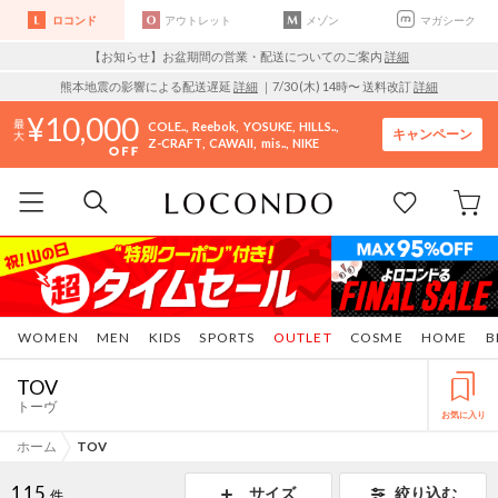
ロコンド
アウトレット
メゾン
マガシーク
【お知らせ】お盆期間の営業・配送についてのご案内
詳細
熊本地震の影響による配送遅延
詳細
｜7/30 (木) 14時〜 送料改訂
詳細
10,000
COLE..
Reebok
YOSUKE
HILLS..
キャンペーン
Z-CRAFT
CAWAII
mis..
NIKE
WOMEN
MEN
KIDS
SPORTS
OUTLET
COSME
HOME
B
TOV
トーヴ
お気に入り
ホーム
TOV
115
サイズ
絞り込む
件