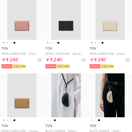
TOV
TOV
TOV
PETAL CARD CASE （Pink）
PETAL CARD CASE （Black）
PETAL CARD CASE （Ivory）
￥9,240
￥9,240
￥9,240
30%OFF
10%
30%OFF
10%
30%OFF
10%
TOV
TOV
TOV
PETAL CARD CASE （Camel）
BUFF CHARM （Black）
BUFF CHARM （Ivory）