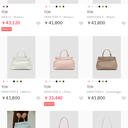
TOV
TOV
TOV
MOU S （Brown）
MIMI TOTE S （Brown）
MIMI TOTE S （Black）
￥43,120
￥41,800
￥41,800
20%OFF
TOV
TOV
TOV
MIMI TOTE S （White）
MIMI TOTE S （Pink）
MIMI TOTE S （Graybeige）
￥41,800
￥33,440
￥41,800
20%OFF