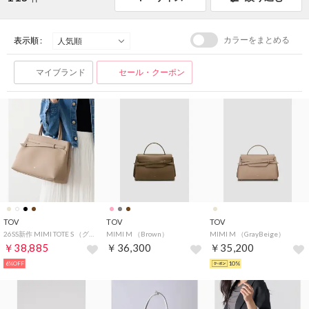
カラーをまとめる
表示順 :
マイブランド
セール・クーポン
TOV
TOV
TOV
26SS新作 MIMI TOTE S （グレイッシュベージュ）
MIMI M （Brown）
MIMI M （GrayBeige）
￥38,885
￥36,300
￥35,200
6%OFF
10%