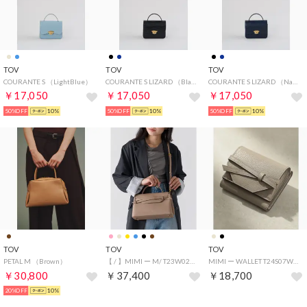
TOV
TOV
TOV
COURANTE S （LightBlue）
COURANTE S LIZARD （Black）
COURANTE S LIZARD （Navy）
￥17,050
￥17,050
￥17,050
50%OFF
10%
50%OFF
10%
50%OFF
10%
TOV
TOV
TOV
PETAL M （Brown）
【 / 】MIMI ー M/ T23W02B250 T25S07B549 T25W02B573 ショルダーバッグ ハンドバッグ 牛革 カウレザー （グレイッシュベージュ）
MIMI ー WALLET T24S07W281 財布 ウォレット ミニウォレット シボ感 牛革 カウレザー （グレージュ）
￥30,800
￥37,400
￥18,700
20%OFF
10%