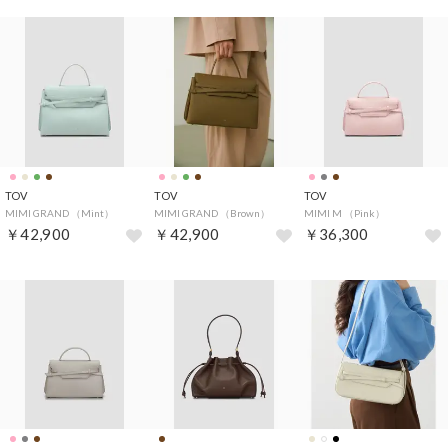
TOV
TOV
TOV
MIMI GRAND （Mint）
MIMI GRAND （Brown）
MIMI M （Pink）
￥42,900
￥42,900
￥36,300