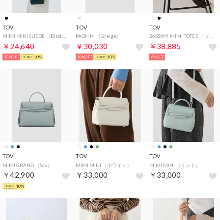
TOV
TOV
TOV
MIMI MINI SUEDE （Black）
PAON M （Greige）
26SS新作MIMI TOTE S （ブラック）
￥24,640
￥30,030
￥38,885
30%OFF
10%
30%OFF
10%
6%OFF
TOV
TOV
TOV
MIMI GRAND （Sax）
MIMI MINI （ホワイト）
MIMI MINI （ミント）
￥42,900
￥33,000
￥33,000
10%