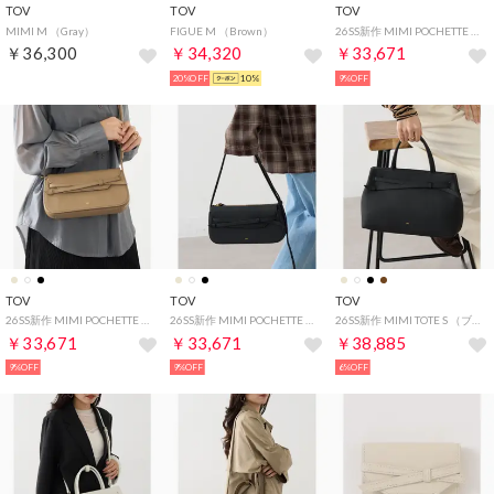
TOV
TOV
TOV
MIMI M （Gray）
FIGUE M （Brown）
26SS新作 MIMI POCHETTE （アイボリー）
￥36,300
￥34,320
￥33,671
20%OFF
10%
9%OFF
TOV
TOV
TOV
26SS新作 MIMI POCHETTE （グレイッシュベージュ）
26SS新作 MIMI POCHETTE （ブラック）
26SS新作 MIMI TOTE S （ブラック）
￥33,671
￥33,671
￥38,885
9%OFF
9%OFF
6%OFF