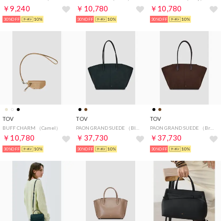
￥9,240
￥10,780
￥10,780
30%OFF
10%
30%OFF
10%
30%OFF
10%
TOV
TOV
TOV
BUFF CHARM （Camel）
PAON GRAND SUEDE （Black）
PAON GRAND SUEDE （Brown）
￥10,780
￥37,730
￥37,730
30%OFF
10%
30%OFF
10%
30%OFF
10%