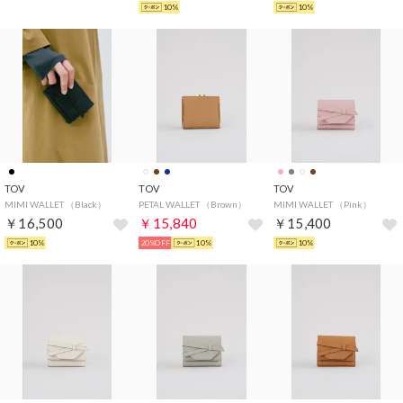
10%
10%
TOV
TOV
TOV
MIMI WALLET （Black）
PETAL WALLET （Brown）
MIMI WALLET （Pink）
￥16,500
￥15,840
￥15,400
10%
20%OFF
10%
10%