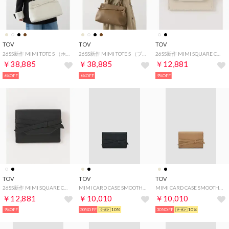
TOV
TOV
TOV
26SS新作 MIMI TOTE S （ホワイト）
26SS新作 MIMI TOTE S （ブラウン）
26SS新作 MIMI SQUARE CARD CASE （オフホワイト）
￥38,885
￥38,885
￥12,881
6%OFF
6%OFF
9%OFF
TOV
TOV
TOV
26SS新作 MIMI SQUARE CARD CASE （ブラック系1）
MIMI CARD CASE SMOOTH （Black）
MIMI CARD CASE SMOOTH （Camel）
￥12,881
￥10,010
￥10,010
9%OFF
30%OFF
10%
30%OFF
10%