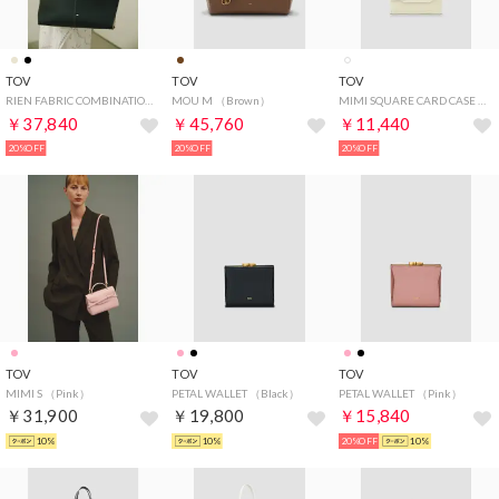
TOV
TOV
TOV
RIEN FABRIC COMBINATION M （Black）
MOU M （Brown）
MIMI SQUARE CARD CASE （Ivory）
￥37,840
￥45,760
￥11,440
20%OFF
20%OFF
20%OFF
TOV
TOV
TOV
MIMI S （Pink）
PETAL WALLET （Black）
PETAL WALLET （Pink）
￥31,900
￥19,800
￥15,840
10%
10%
20%OFF
10%