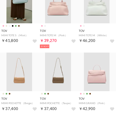
TOV
TOV
TOV
MIMI TOTE S （Mint）
MIMI TOTE M （Pink）
MIMI TOTE M （White）
￥41,800
￥39,270
￥46,200
15%OFF
TOV
TOV
TOV
MIMI POCHETTE （Beige）
MIMI POCHETTE （Taupe）
MIMI GRAND （Pink）
￥37,400
￥37,400
￥42,900