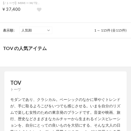
【/ トーヴ】MIMI ー M/ T23W02B250 ショルダーバッグ ハンドバッグ 牛革 カウレザー （ブラック）
￥37,400
表示順 :
1 ～ 115件 (全115件)
TOV の人気アイテム
TOV
トーヴ
モダンであり、クラシカル。ベーシックのなかに華やぐトレンド
が、手に取るよろこびをいつでも感じさせる。いまを自分のリズ
ムで楽しむ女性のための東京発のブランドです。音楽や映画、旅
行、歴史などさまざまなカルチャーから生まれるインスピレーシ
ョンを、自分にとっての良いものを大切にする、そんな大人の日