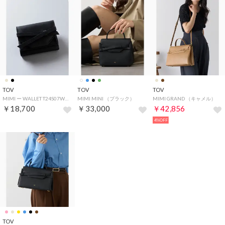
TOV
TOV
TOV
MIMI ー WALLET T24S07W281 財布 ウォレット ミニウォレット シボ感 牛革 カウレザー （ブラック）
MIMI MINI （ブラック）
MIMI GRAND （キャメル）
￥18,700
￥33,000
￥42,856
4%OFF
TOV