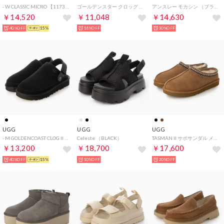
- W CLASSIC MICRO 【1173891-CHE】 （CHE）
ゴールデンスター クロッグ サンダル （サンド）
アンスレー モカシン （ブラック）
￥14,520
￥11,048
￥14,630
40%OFF
15%
16%OFF
30%OFF
UGG
UGG
UGG
- M GOLDENCOAST CLOG II メンズゴールデンコーストクロッグ2 【1166915-BLK】 （BLACK）
Celeste （BLACK）
TASMAN II サボサンダル メンズ （CHESTNUT）
￥13,200
￥18,700
￥17,600
40%OFF
15%
10%OFF
20%OFF