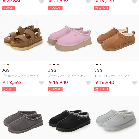
￥22,660
￥20,999
￥19,023
3%OFF
10%OFF
27%OFF
UGG
UGG
UGG
ゴールデンスター グライド サンダル （チェスナット）
ブーツ ムートンブーツ アンクル タズ II レディース TAZZ II ブラック チェスナット ベージュ ライトベージュ 黒 1174471 （PINK DIAMOND）
1173891 クラシック マイクロ スリッポン （チェスナット）
￥18,563
￥16,940
￥16,940
23%OFF
30%OFF
30%OFF