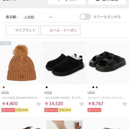
カラーをまとめる
表示順 :
マイブランド
セール・クーポン
HOT
UGG
UGG
UGG
- W CABLE BEANIE WITH POM 【100819-CHE】 （CHE）
- W CLASSIC MICRO 【1173891-BLK】 （BLK）
ゴールデングロウ スライド スライドサンダル （ブラック）
￥4,400
￥14,520
￥8,767
60%OFF
15%
40%OFF
15%
33%OFF