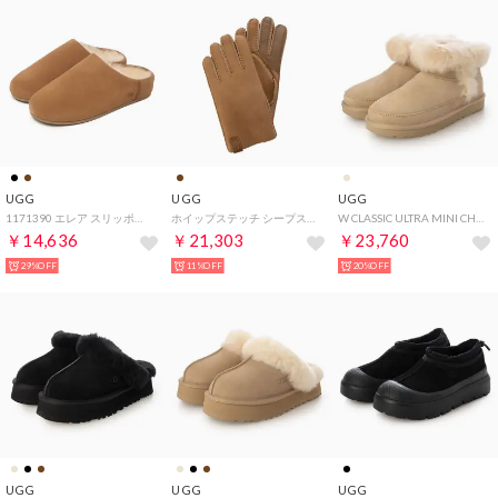
UGG
UGG
UGG
1171390 エレア スリッポン スリッポン （チェスナット）
ホイップステッチ シープスキン グローブ 手袋 （チェスナット）
W CLASSIC ULTRA MINI CHALET クラシック ウルトラ ミニ シャレー レディース ムートンブーツ （SANDCASTLE）
￥14,636
￥21,303
￥23,760
29%OFF
11%OFF
20%OFF
UGG
UGG
UGG