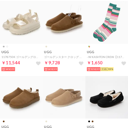
UGG
UGG
UGG
1178750K ゴールデングロウ グロッシー スパークル サンダル （ジャスミン）
ゴールデンスター クロッグ サンダル （チェスナット）
- W KASHTON CREW【1175254-CRBPP】 （curb appeal stripe）
￥11,544
￥9,728
￥1,650
34%OFF
26%OFF
50%OFF
15%
UGG
UGG
UGG