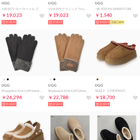
UGG
UGG
UGG
1181071 ロー ローメル プレインズ スニーカー （フェリシティ レオパード ジャスミン）
1116109 クラシック ウルトラ ミニ ブーツ （ドライオレガノ）
- W JEDLYN VARSITY CREW【1176830-NPH】 （NPH）
￥19,023
￥19,023
￥1,540
21%OFF
27%OFF
50%OFF
15%
UGG
UGG
UGG
Sheepskin Knit Cuff Glove 手袋 （ブラック）
Sheepskin Knit Cuff Glove 手袋 （チェスナット）
TAZZ II （CHESTNUT）
￥26,294
￥22,788
￥18,700
11%OFF
23%OFF
22%OFF