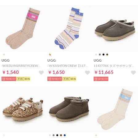
UGG
UGG
UGG
-WJEDLYNVARSITYCREW【1176830-SNDH】 （SNDH）
- W KASHTON CREW【1175254-BTTS】 （betta stripe）
1143776K タズ サボサンダル （ドライオレガノ）
￥1,540
￥1,650
￥11,665
50%OFF
15%
50%OFF
15%
33%OFF