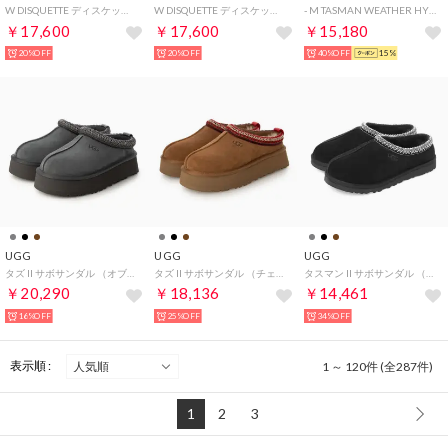
W DISQUETTE ディスケット レディース サボサンダル （BLACK）
W DISQUETTE ディスケット レディース サボサンダル （SAND）
- M TASMAN WEATHER HYBRID 【1144096-BBLC】 （BBLC）
￥17,600
￥17,600
￥15,180
20%OFF
20%OFF
40%OFF
15%
UGG
UGG
UGG
タズ II サボサンダル （オブシディアン）
タズ II サボサンダル （チェスナット）
タスマン II サボサンダル （ブラック）
￥20,290
￥18,136
￥14,461
16%OFF
25%OFF
34%OFF
表示順 :
1 ～ 120件 (全287件)
1
2
3