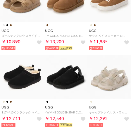
UGG
UGG
UGG
ゴールデングロウ スライド スライドサンダル （ダークサンド）
- M GOLDENCOAST CLOG II メンズゴールデンコーストクロッグ2 【1166915-CHE】 （CHESTNUT）
サウス ベイ スニーカー ロー スエード スニーカー （チェスナット）
￥10,890
￥13,200
￥11,985
17%OFF
40%OFF
15%
39%OFF
UGG
UGG
UGG
1174410K クラシック マイクロ スリッポン （ブラック）
- WMNS GOLDENSTAR CLOG BLACK【1138252】 （BLK）
キャップトレイル ストラップ サンダル サンダル （ライトベージュ）
￥12,711
￥12,540
￥12,292
42%OFF
40%OFF
15%
41%OFF