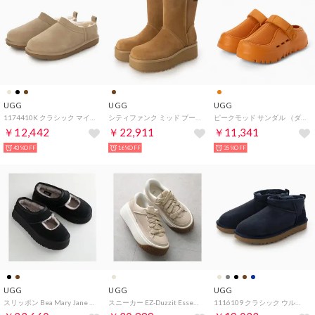
UGG
UGG
UGG
1174410K クラシック マイクロ スリッポン （サンド）
シティファンク ミッド ブーツ （チェスナット）
ピークモッド サンダル （ダークアプリコット）
￥12,442
￥22,911
￥11,341
43%OFF
16%OFF
35%OFF
UGG
UGG
UGG
スリッポン Bea Mary Jane ビア メリー ジェーン 1167612 （BLK/ブラック）
スニーカー EZ-Duzzit Essential Lace Up 1167499 （MDSD/ベージュ他）
1116109 クラシック ウルトラ ミニ ブーツ （ダークインディゴ）