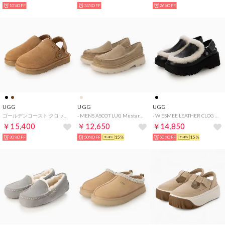
10%OFF
34%OFF
26%OFF
UGG
UGG
UGG
ゴールデンコースト クロッグII サンダル （チェスナット）
- MENS ASCOT LUG Mustard Seed【1172691-MDSD】 （MDSD）
- W ESMEE LEATHER CLOG 【1171507-BLK】 （BLK）
￥15,400
￥12,650
￥14,850
30%OFF
50%OFF
15%
50%OFF
15%