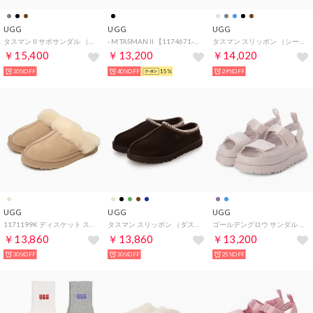
UGG
UGG
UGG
タスマン II サボサンダル （ダークグレー）
- M TASMAN II 【1174671-BLK】 （black）
タスマン スリッポン （シーフォーム）
￥15,400
￥13,200
￥14,020
30%OFF
40%OFF
15%
29%OFF
UGG
UGG
UGG
1171199K ディスケット スリッポン （サンド）
タスマン スリッポン （ダステッドココア）
ゴールデングロウ サンダル （バイフォグ）
￥13,860
￥13,860
￥13,200
30%OFF
30%OFF
25%OFF