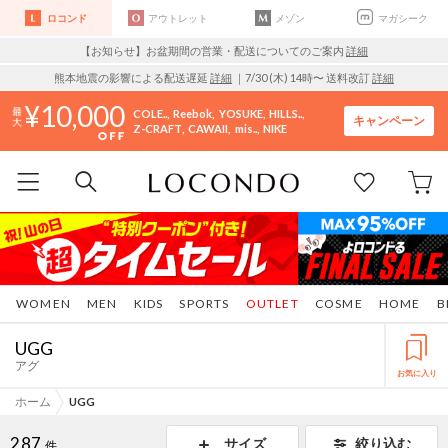
ロコンド
アウトレット
メゾン
マガシーク
【お知らせ】お盆期間の営業・配送についてのご案内
詳細
熊本地震の影響による配送遅延
詳細
｜7/30 (木) 14時〜 送料改訂
詳細
10,000
COLE..
Reebok
YOSUKE
HILLS..
キャンペーン
Z-CRAFT
CAWAII
mis..
NIKE
WOMEN
MEN
KIDS
SPORTS
OUTLET
COSME
HOME
B
UGG
アグ
お気に入り
ホーム
UGG
287
サイズ
絞り込む
件