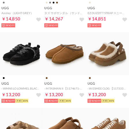
UGG
UGG
UGG
Ansley （LIGHT GREY）
タズ サボサンダル （サンド）
EZ DUZZIT T STRAP スニーカー （マスタードシード）
￥14,850
￥14,267
￥14,851
28%OFF
18%OFF
38%OFF
UGG
UGG
UGG
- WMNS LO LOWMEL BLACK 【1168890-BLK】 （BLACK）
- M TASMAN II 【1174671-CHE】 （CHE）
- W ESMEE CLOG 【1173331-CHE】 （CHE）
￥13,200
￥13,200
￥13,200
40%OFF
15%
40%OFF
15%
50%OFF
15%