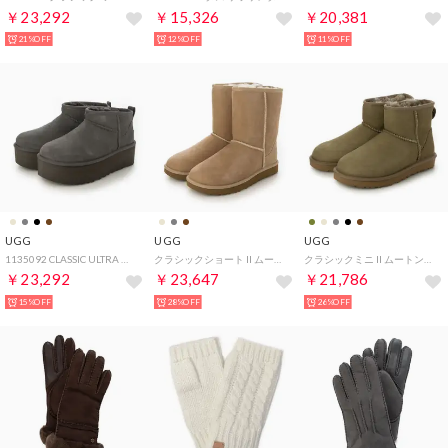
￥23,292
￥15,326
￥20,381
21%OFF
12%OFF
11%OFF
UGG
UGG
UGG
1135092 CLASSIC ULTRA MINI PLATFORM ブーツ （チャコール）
クラシックショート II ムートンブーツ （サンド）
クラシックミニ II ムートンブーツ （アンティロープ）
￥23,292
￥23,647
￥21,786
15%OFF
28%OFF
26%OFF