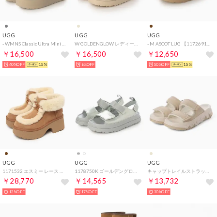
UGG
UGG
UGG
- WMNS Classic Ultra Mini Platform （DDRG）
W GOLDENGLOW レディース ストラップサンダル （SEA SALT）
- M ASCOT LUG 【1172691-CHE】 （CHE）
￥16,500
￥16,500
￥12,650
40%OFF
15%
6%OFF
50%OFF
15%
UGG
UGG
UGG
1171532 エスミー レース アップ ムートンブーツ （チェスナット）
1178750K ゴールデングロウ グロッシー スパークル サンダル （シルバー）
キャップトレイルストラップ スライド サンダル （ライトベージュ）
￥28,770
￥14,565
￥13,732
12%OFF
17%OFF
30%OFF