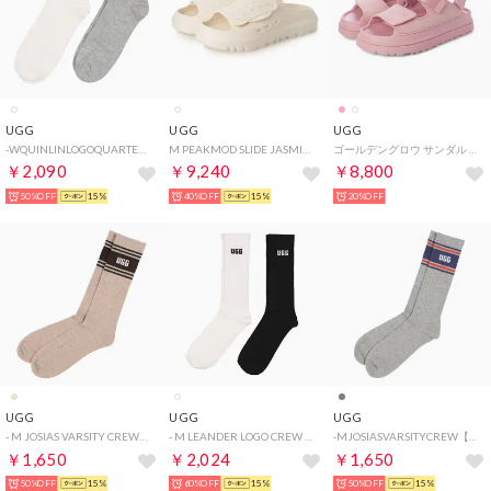
UGG
UGG
UGG
-WQUINLINLOGOQUARTER2PACK【1171623-RSF】 （RSF）
M PEAKMOD SLIDE JASMINE 1175194-JSM （JASMINE）
ゴールデングロウ サンダル （ピンクジェイド）
￥2,090
￥9,240
￥8,800
50%OFF
15%
40%OFF
15%
20%OFF
UGG
UGG
UGG
- M JOSIAS VARSITY CREW【1176831-SDH】 （SDH）
- M LEANDER LOGO CREW 2 PACK【1172201-WBLC】 （WBLC）
-MJOSIASVARSITYCREW【1176831-GTH】 （GTH）
￥1,650
￥2,024
￥1,650
50%OFF
15%
60%OFF
15%
50%OFF
15%