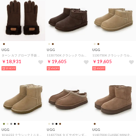
UGG
UGG
UGG
ターン カフ グローブ 手袋 （バーントシダー）
1130750K クラシック ウルトラ ミニ ブーツ （バーントシダー）
1130750K クラシック ウルトラ ミニ ブーツ （サンド）
￥18,931
￥19,605
￥19,605
25%OFF
6%OFF
6%OFF
UGG
UGG
UGG
1016222 クラシックミニ II ムートンブーツ （サンド）
1143776K タズ サボサンダル （ロッキーオーク）
1143700K CLASSIC MINI PLATFORM ムートンブーツ （ロッキーオーク）