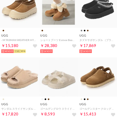
UGG
UGG
UGG
- M TASMAN WEATHER HYBRID 【1144096-CWTC】 （chestnut / whitecap）
ショートブーツ Esmee Boot エスミー 1171533 （CHE/Chestnut-ブラウン）
タズ II サボサンダル （ブラック）
￥15,180
￥28,380
￥17,869
40%OFF
15%
26%OFF
26%OFF
UGG
UGG
UGG
サンダル スライドサンダル グリーンポート スライド レディース GREENPORT SLIDE シープスキン ベージュ 1167610 （MMM）
ゴールデングロウ スライド スライドサンダル （ジャスミン）
ゴールデンスター クロッグ サンダル （チェスナット）
￥17,820
￥8,593
￥15,413