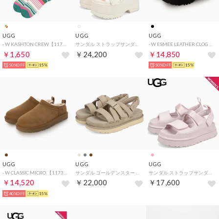
UGG
UGG
UGG
- W KASHTON CREW【1175254-CRBPP】 （curb appeal stripe）
サンダル ストラップサンダル ゴールデンライズ レディース 厚底 W GOLDENRISE アイボリー 1167431
- W ESMEE LEATHER CLOG 【1171507-BLK】 （BLK）
￥1,650
￥24,200
￥14,850
50%OFF
15%
50%OFF
15%
UGG
UGG
UGG
- W CLASSIC MICRO 【1173891-CHE】 （CHE）
サンダル ゴールデンスター グリーム レディース 厚底 GOLDENSTAR GLEAM イエロー チェスナット ダーク グレー 1175122 （MUSTARD SEED）
サンダル ストラップサンダル ゴールデングロウ レディース GOLDENGLOW ピンク 1152685
￥14,520
￥22,000
￥17,600
40%OFF
15%