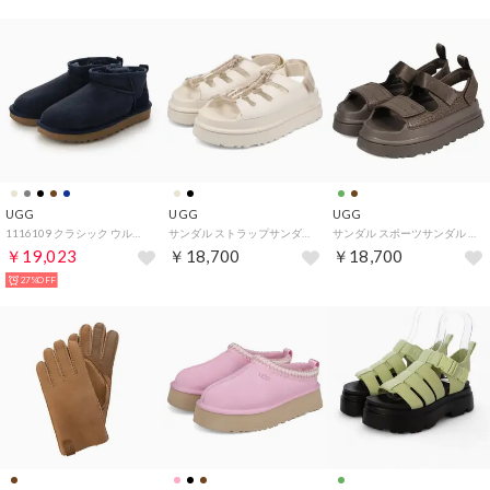
UGG
UGG
UGG
1116109 クラシック ウルトラ ミニ ブーツ （ダークインディゴ）
サンダル ストラップサンダル ゴールデングロウトグル レディース 厚底 W GOLDENGLOW TOGGLE 1179370 （JASMINE）
サンダル スポーツサンダル ゴールデングロウ エンボス レディース 厚底 軽量 GOLDENGLOW EMBOSSED グリーン ブラウン 1175311 （DENSE SMOKE）
￥19,023
￥18,700
￥18,700
27%OFF