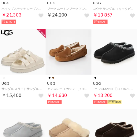
UGG
UGG
UGG
ホイップステッチ シープスキン グローブ 手袋 （チェスナット）
ブーツ ムートンブーツ アンクル タズ II レディース TAZZ II ブラック チェスナット ベージュ ライトベージュ 黒 1174471 （PINK DIAMOND）
コウラ サンダル （キャタピラー）
￥21,303
￥24,200
￥13,857
11%OFF
45%OFF
UGG
UGG
UGG
サンダル スライドサンダル ゴールデングロースライド レディース 厚底 軽量 GOLDENGLOW SLIDE ホワイト 白 1167430
アンスレー モカシン （チェスナット）
- M TASMAN II 【1174671-BLK】 （black）
￥15,400
￥14,630
￥13,200
30%OFF
40%OFF
15%