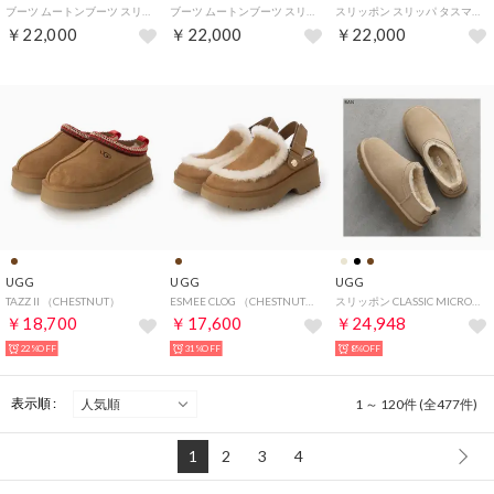
ブーツ ムートンブーツ スリッポン タスマン II レディース ボア W TASMAN II 1174470 （BLACK）
ブーツ ムートンブーツ スリッポン タスマン II レディース ボア W TASMAN II 1174470 （SAND/DARK CHERRY）
スリッポン スリッパ タスマン II メンズ 超軽量 TASMAN II ブラック ブラウン ダーク グレー 黒 1174671 （DARK GREY）
￥22,000
￥22,000
￥22,000
UGG
UGG
UGG
TAZZ II （CHESTNUT）
ESMEE CLOG （CHESTNUT）
スリッポン CLASSIC MICRO クラシック マイクロ 1173891 （SAN/ベージュ）
￥18,700
￥17,600
￥24,948
22%OFF
31%OFF
8%OFF
表示順 :
1 ～ 120件 (全477件)
1
2
3
4