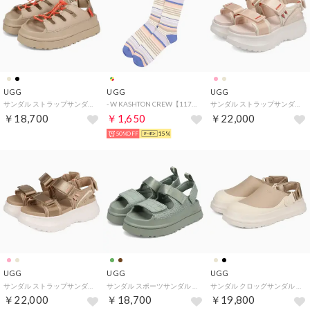
UGG
UGG
UGG
サンダル ストラップサンダル ゴールデングロウトグル レディース 厚底 W GOLDENGLOW TOGGLE 1179370 （MUSTARD SEED）
- W KASHTON CREW【1175254-BTTS】 （betta stripe）
サンダル ストラップサンダル アストロメトロ レディース 厚底 ASTROMETRO STRAP ブラウン ピンク 1175297 （DARK QUARTZ）
￥18,700
￥1,650
￥22,000
50%OFF
15%
UGG
UGG
UGG
サンダル ストラップサンダル アストロメトロ レディース 厚底 ASTROMETRO STRAP ブラウン ピンク 1175297 （SAND/JASMINE）
サンダル スポーツサンダル ゴールデングロウ エンボス レディース 厚底 軽量 GOLDENGLOW EMBOSSED グリーン ブラウン 1175311 （ARTICHOKE）
サンダル クロッグサンダル ゴールデングロウ キャンバスクロッグ レディース 撥水 GOLDENGLOW CANVAS CLOG 1175295 （MUSTARD SEED）
￥22,000
￥18,700
￥19,800