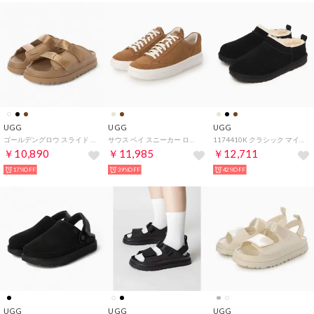
UGG
UGG
UGG
ゴールデングロウ スライド スライドサンダル （ダークサンド）
サウス ベイ スニーカー ロー スエード スニーカー （チェスナット）
1174410K クラシック マイクロ スリッポン （ブラック）
￥10,890
￥11,985
￥12,711
17%OFF
39%OFF
42%OFF
UGG
UGG
UGG