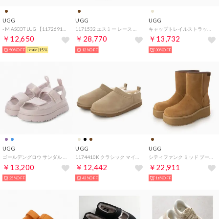
UGG
UGG
UGG
- M ASCOT LUG 【1172691-CHE】 （CHE）
1171532 エスミー レース アップ ムートンブーツ （チェスナット）
キャップトレイルストラップ スライド サンダル （ライトベージュ）
￥12,650
￥28,770
￥13,732
50%OFF
15%
12%OFF
30%OFF
UGG
UGG
UGG
ゴールデングロウ サンダル （バイフォグ）
1174410K クラシック マイクロ スリッポン （サンド）
シティファンク ミッド ブーツ （チェスナット）
￥13,200
￥12,442
￥22,911
25%OFF
43%OFF
16%OFF