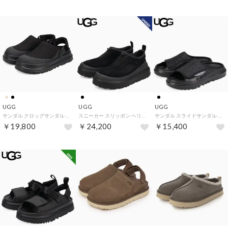
UGG
UGG
UGG
サンダル クロッグサンダル ゴールデングロウ キャンバスクロッグ レディース 撥水 GOLDENGLOW CANVAS CLOG 1175295 （BLACK）
スニーカー スリッポン ヘリテージ ユーティリティー アクソイド メンズ レディース 厚底 HERITAGE UTILITY AXOID 1174995 （BLACK/BLACK）
サンダル スライドサンダル ピークモッド スライド メンズ PEAKMOD SLIDE ブラック 黒 1175194 （MMM）
￥19,800
￥24,200
￥15,400