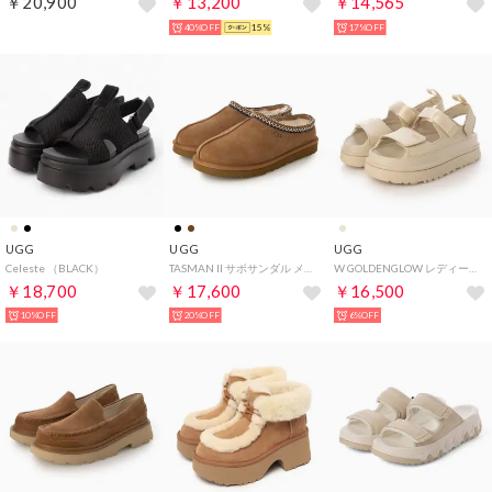
￥20,900
￥13,200
￥14,565
40%OFF
15%
17%OFF
UGG
UGG
UGG
Celeste （BLACK）
TASMAN II サボサンダル メンズ （CHESTNUT）
W GOLDENGLOW レディース ストラップサンダル （SEA SALT）
￥18,700
￥17,600
￥16,500
10%OFF
20%OFF
6%OFF