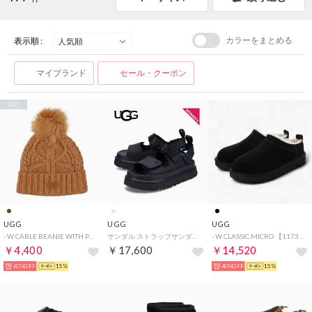
カラーをまとめる
表示順 :
マイブランド
セール・クーポン
HOT
UGG
UGG
UGG
- W CABLE BEANIE WITH POM 【100819-CHE】 （CHE）
サンダル ストラップサンダル ゴールデングロウ レディース 厚底 GOLDENGLOW ブラック 黒 1152685
- W CLASSIC MICRO 【1173891-BLK】 （BLK）
￥4,400
￥17,600
￥14,520
60%OFF
15%
40%OFF
15%