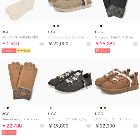
UGG
UGG
UGG
- W JEDLYN VARSITY CREW【1176830-NPH】 （NPH）
スニーカー ロー ローメル レディース 厚底 W LO LOWMEL ブラック ベージュ チェスナット 黒 1168890 （MUSTARD SEED）
Sheepskin Knit Cuff Glove 手袋 （ブラック）
￥1,540
￥22,000
￥26,294
50%OFF
15%
11%OFF
UGG
UGG
UGG
Sheepskin Knit Cuff Glove 手袋 （チェスナット）
スニーカー ミニメル レディース W MINIMEL ベージュ ダーク グレー 1175301 （DENSE SMOKE）
スニーカー ロー ローメル レディース 厚底 W LO LOWMEL ブラック ベージュ チェスナット 黒 1168890 （CHESTNUT）
￥22,788
￥19,800
￥22,000
23%OFF