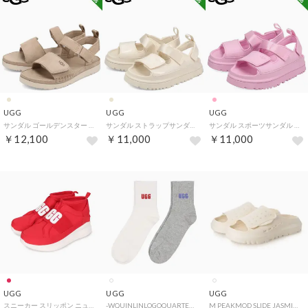
UGG
UGG
UGG
サンダル ゴールデンスター キッズ GOLDENSTAR ベージュ 1136539K （SAND）
サンダル ストラップサンダル ゴールデングロウグロッシースパークルズ ベビー キッズ K GOLDENGLOW GLOSSY SPARKLES 1178750K （JASMINE）
サンダル スポーツサンダル ゴールデングロウ キッズ 防水 軽量 GOLDENGLOW ピンク 1152813K （MMM）
￥12,100
￥11,000
￥11,000
UGG
UGG
UGG
スニーカー スリッポン ニュートラ レディース WOMENS NEUTRA SNEAKER ブラック ホワイト 095097
-WQUINLINLOGOQUARTER2PACK【1171623-RSF】 （RSF）
M PEAKMOD SLIDE JASMINE 1175194-JSM （JASMINE）