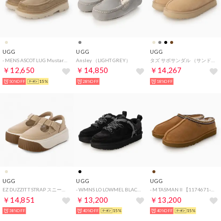
UGG
UGG
UGG
- MENS ASCOT LUG Mustard Seed【1172691-MDSD】 （MDSD）
Ansley （LIGHT GREY）
タズ サボサンダル （サンド）
￥12,650
￥14,850
￥14,267
50%OFF
15%
28%OFF
18%OFF
UGG
UGG
UGG
EZ DUZZIT T STRAP スニーカー （マスタードシード）
- WMNS LO LOWMEL BLACK 【1168890-BLK】 （BLACK）
- M TASMAN II 【1174671-CHE】 （CHE）
￥14,851
￥13,200
￥13,200
38%OFF
40%OFF
15%
40%OFF
15%