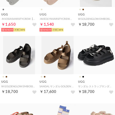
UGG
UGG
UGG
-MJOSIASVARSITYCREW【1176831-GTH】 （GTH）
-WJEDLYNVARSITYCREW【1176830-SNDH】 （SNDH）
W GOLDENGLOW EMBOSSED ゴールデングロウ エンボスト 1175311 （MUSTARD SEED/マスタードシード）
￥1,650
￥1,540
￥18,700
50%OFF
15%
50%OFF
15%
UGG
UGG
UGG
W GOLDENGLOW EMBOSSED ゴールデングロウ エンボスト 1175311 （DENSE SMOKE/デンス スモーク）
SANDAL サンダル GOLDEN GLOW ゴールデングロウ 1152685 （BISON BROWN）
サンダル ストラップサンダル ゴールデングロウトグル レディース 厚底 W GOLDENGLOW TOGGLE 1179370 （BLACK）
￥18,700
￥17,600
￥18,700