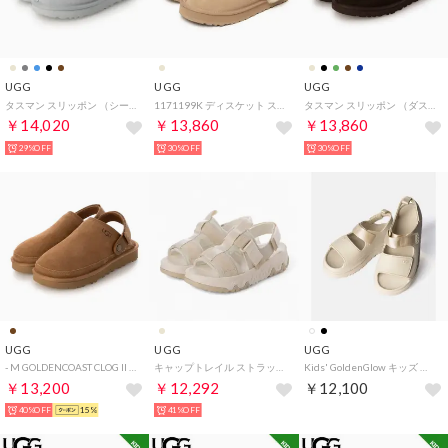
UGG
UGG
UGG
タスマン スリッポン （シーフォーム）
1171199K ディスケット スリッポン （サンド）
タスマン スリッポン （ダステッドココア）
￥14,020
￥13,860
￥13,860
29%OFF
30%OFF
30%OFF
UGG
UGG
UGG
- M GOLDENCOAST CLOG II メンズゴールデンコーストクロッグ2 【1166915-CHE】 （CHESTNUT）
キャップトレイル ストラップ サンダル サンダル （ライトベージュ）
Kids' GoldenGlow キッズ ゴールデングロウ 1152813K サンダル （SEA SALT/シーソルト）
￥13,200
￥12,292
￥12,100
40%OFF
15%
41%OFF