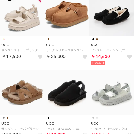
UGG
UGG
UGG
サンダル ストラップサンダル ゴールデングロウ レディース 厚底 GOLDENGLOW ベージュ 1152685
サンダル クロッグサンダル ゴールデンスター ハイクロッグ レディース GOLDENSTAR HI CLOG チェストナット 1167550
アンスレー モカシン （ブラック）
￥17,600
￥25,300
￥14,630
30%OFF
UGG
UGG
UGG
サンダル スリッパ グリーンポート クロスストラップ スライド レディース 厚底 GREENPORT CROSS STRAP SLIDE 1178470 （CHESTNUT）
- M GOLDENCOAST CLOG II メンズゴールデンコーストクロッグ2 【1166915-BLK】 （BLACK）
1178750K ゴールデングロウ グロッシー スパークル サンダル （シルバー）