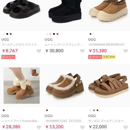
UGG
UGG
UGG
ゴールデングロウ スライド スライドサンダル （ブラック）
ムートンブーツ クラシック ミニ プラットフォーム レディース 厚底 WCLASSIC MINI PLATFORM 1134991
- M TASMAN WEATHER HYBRID 【1144096-CWTC】 （chestnut / whitecap）
￥8,767
￥30,800
￥15,180
33%OFF
40%OFF
15%
UGG
UGG
UGG
ショートブーツ Esmee Boot エスミー 1171533 （CHE/Chestnut-ブラウン）
- W ESMEE CLOG 【1173331-CHE】 （CHE）
サンダル ゴールデンスター グリーム レディース 厚底 GOLDENSTAR GLEAM イエロー チェスナット ダーク グレー 1175122 （CHESTNUT）
￥28,380
￥13,200
￥22,000