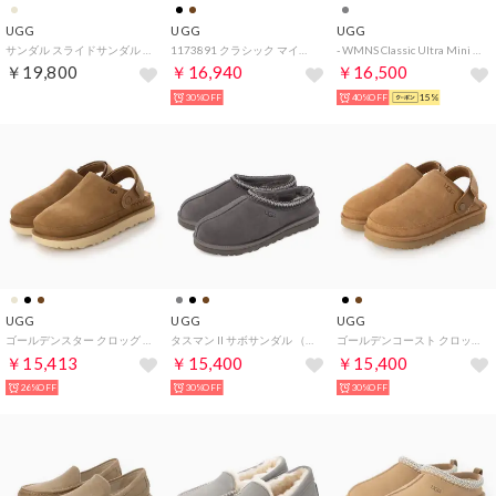
UGG
UGG
UGG
サンダル スライドサンダル グリーンポート スライド レディース GREENPORT SLIDE シープスキン ベージュ 1167610 （MMM）
1173891 クラシック マイクロ スリッポン （チェスナット）
- WMNS Classic Ultra Mini Platform （DDRG）
￥19,800
￥16,940
￥16,500
30%OFF
40%OFF
15%
UGG
UGG
UGG
ゴールデンスター クロッグ サンダル （チェスナット）
タスマン II サボサンダル （ダークグレー）
ゴールデンコースト クロッグII サンダル （チェスナット）
￥15,413
￥15,400
￥15,400
26%OFF
30%OFF
30%OFF