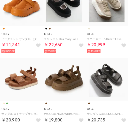
UGG
UGG
UGG
ピークモッド サンダル （ダークアプリコット）
スリッポン Bea Mary Jane ビア メリー ジェーン 1167612 （BLK/ブラック）
スニーカー EZ-Duzzit Essential Lace Up 1167499 （MDSD/ベージュ他）
￥11,341
￥22,660
￥20,999
35%OFF
3%OFF
10%OFF
UGG
UGG
UGG
サンダル ストラップサンダル ゴールデンスター レディース ブラック ブラウン ベージュ 黒 1136783
W GOLDENGLOWBISON BROWN （BISON BROWN）
サンダル GOLDENGLOW EMBOSSED 1175311 （DNSS/ダークブラウン）
￥20,900
￥19,800
￥20,735