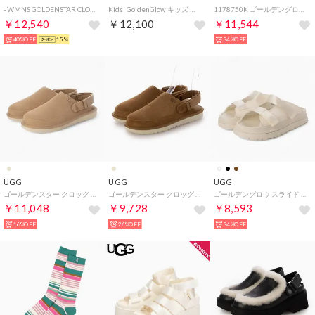
- WMNS GOLDENSTAR CLOG BLACK【1138252】 （BLK）
Kids' GoldenGlow キッズ ゴールデングロウ 1152813K サンダル （BLACK/ブラック）
1178750K ゴールデングロウ グロッシー スパークル サンダル （ジャスミン）
￥12,540
￥12,100
￥11,544
40%OFF
15%
34%OFF
UGG
UGG
UGG
ゴールデンスター クロッグ サンダル （サンド）
ゴールデンスター クロッグ サンダル （チェスナット）
ゴールデングロウ スライド スライドサンダル （ジャスミン）
￥11,048
￥9,728
￥8,593
16%OFF
26%OFF
34%OFF