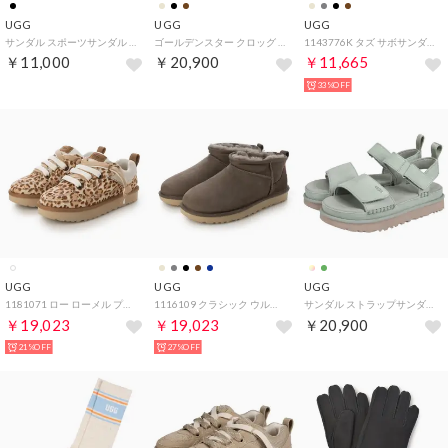
UGG
UGG
UGG
サンダル スポーツサンダル ゴールデングロウ キッズ 防水 軽量 GOLDENGLOW ブラック 黒 1152813K （MMM）
ゴールデンスター クロッグ サンダル （ヒッコリー）
1143776K タズ サボサンダル （ドライオレガノ）
￥11,000
￥20,900
￥11,665
33%OFF
UGG
UGG
UGG
1181071 ロー ローメル プレインズ スニーカー （フェリシティ レオパード ジャスミン）
1116109 クラシック ウルトラ ミニ ブーツ （ドライオレガノ）
サンダル ストラップサンダル ゴールデンスター レディース ブラック ベージュ ブラウン ブルー ピンク グリーン 黒 1136783 （ARTICHOKE）
￥19,023
￥19,023
￥20,900
21%OFF
27%OFF