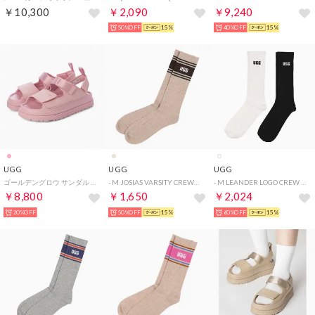
￥10,300
￥2,090
￥9,240
50%OFF
15%
40%OFF
15%
UGG
UGG
UGG
ゴールデングロウ サンダル （ピンクジェイド）
- M JOSIAS VARSITY CREW【1176831-SDH】 （SDH）
- M LEANDER LOGO CREW 2 PACK【1172201-WBLC】 （WBLC）
￥8,800
￥1,650
￥2,024
20%OFF
50%OFF
15%
60%OFF
15%