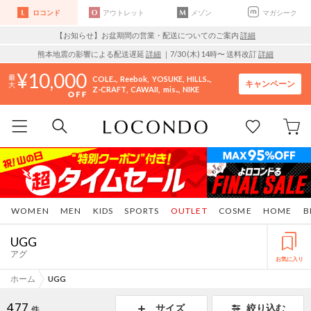
ロコンド
アウトレット
メゾン
マガシーク
【お知らせ】お盆期間の営業・配送についてのご案内
詳細
熊本地震の影響による配送遅延
詳細
｜7/30 (木) 14時〜 送料改訂
詳細
10,000
COLE..
Reebok
YOSUKE
HILLS..
キャンペーン
Z-CRAFT
CAWAII
mis..
NIKE
WOMEN
MEN
KIDS
SPORTS
OUTLET
COSME
HOME
B
UGG
アグ
お気に入り
ホーム
UGG
477
サイズ
絞り込む
件