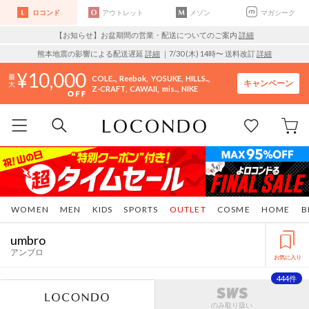
ロコンド
アウトレット
メゾン
マガシーク
【お知らせ】お盆期間の営業・配送についてのご案内
詳細
熊本地震の影響による配送遅延
詳細
｜7/30 (木) 14時〜 送料改訂
詳細
10,000
COLE..
Reebok
YOSUKE
HILLS..
キャンペーン
Z-CRAFT
CAWAII
mis..
NIKE
WOMEN
MEN
KIDS
SPORTS
OUTLET
COSME
HOME
B
umbro
アンブロ
お気に入り
444件
のみ取り扱い