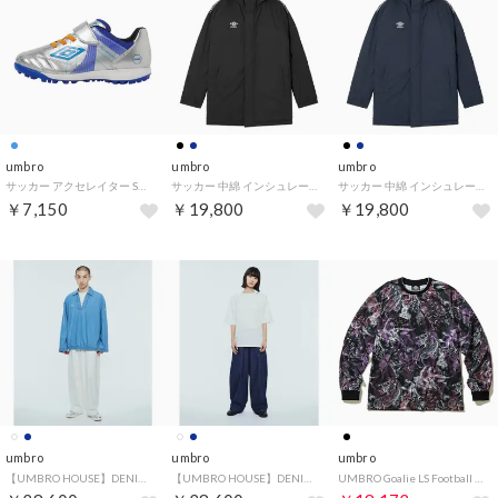
umbro
umbro
umbro
サッカー アクセレイター SB JR WIDE +GAINA UF5FCST3J （SVBL SILVER/I.BLUE/BLUE）
サッカー 中綿 インシュレーションハーフコート UF5FWB04MA （BK00 ブラック）
サッカー 中綿 インシュレーションハーフコート UF5FWB04MA （NV00 ネイビー）
￥7,150
￥19,800
￥19,800
umbro
umbro
umbro
【UMBRO HOUSE】DENIM TRACK PANTS
【UMBRO HOUSE】DENIM TRACK PANTS
UMBRO Goalie LS Football Jersey（ゴーリー LS フットボール ジャージ） （ブラック）