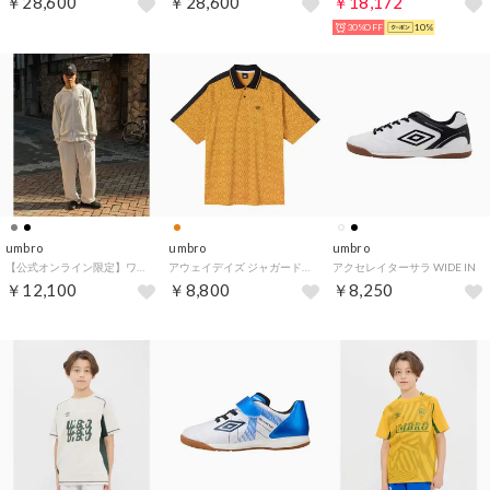
￥28,600
￥28,600
￥18,172
30%OFF
10%
umbro
umbro
umbro
【公式オンライン限定】ワンポイントロゴパンツ
アウェイデイズ ジャガード半袖プラクティスシャツ（[AWAY DAYS] Jacquard Short Sleeve Practice Shirt） （オレンジ）
アクセレイターサラ WIDE IN
￥12,100
￥8,800
￥8,250