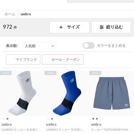
ホーム
umbro
972
サイズ
絞り込む
件
カラーをまとめる
表示順 :
マイブランド
セール・クーポン
NEW
NEW
NEW
umbro
umbro
umbro
UMBRO サッカー 五本指ミドルソックス UAS8422 （ホワイト/ブラク）
UMBRO サッカー 五本指ミドルソックス UAS8422 （ブルー）
サッカー THETHIRDBYUMBRO ストレッチウーブンハーフパンツ フットボール ボトムス 半ズボン メンズ 男性 撥水 スト （BL00 ブルー）