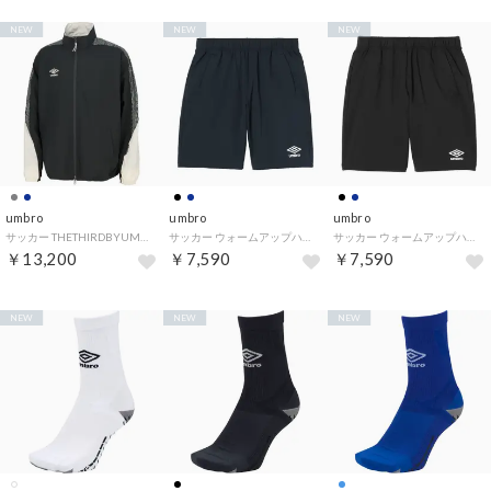
NEW
NEW
NEW
umbro
umbro
umbro
サッカー THETHIRDBYUMBRO ウィンドジャケット フットボール 上着 ジャージ メンズ 男性 ストレッチ 撥水 練習 トレ （CH00 チャコール）
サッカー ウォームアップハーフパンツ UF6SPZ02MA （NV00 ネイビー）
サッカー ウォームアップハーフパンツ UF6SPZ02MA （BK00 ブラック）
￥13,200
￥7,590
￥7,590
NEW
NEW
NEW