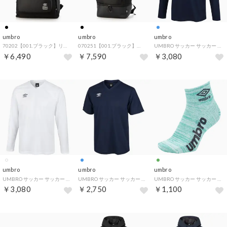
umbro
umbro
umbro
70202【001.ブラック】リュック （ブラック）
070251【001.ブラック】リュック （ブラック）
UMBRO サッカー サッカー 長袖ゲームシャツ UAS6307L NVY （ネイビー）
￥6,490
￥7,590
￥3,080
umbro
umbro
umbro
UMBRO サッカー サッカー 長袖ゲームシャツ UAS6307L WHT （ホワイト）
UMBRO サッカー サッカー ゲームシャツ ワンポイント UAS6307 NVY （ネイビー）
UMBRO サッカー サッカー 3足組ショートソックス UUAVJB03 MGPG （MGPG）
￥3,080
￥2,750
￥1,100