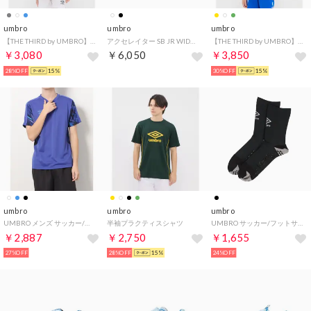
umbro
umbro
umbro
【THE THIRD by UMBRO】ジュニアフィールテックプラクティスシャツ
アクセレイター SB JR WIDE IN
【THE THIRD by UMBRO】ジュニアレプリキットシャツ
￥3,080
￥6,050
￥3,850
28%OFF
15%
30%OFF
15%
umbro
umbro
umbro
UMBRO メンズ サッカー/フットサル 半袖シャツ グラフイツクハンソデシヤツ UUUTJA52 （ブルー）
半袖プラクティスシャツ
UMBRO サッカー/フットサル ストッキング グリツプミドルソツクス UAS8333 （他）
￥2,887
￥2,750
￥1,655
27%OFF
28%OFF
15%
24%OFF