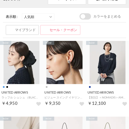
カラーをまとめる
表示順 :
マイブランド
セール・クーポン
NEW
NEW
NEW
UNITED ARROWS
UNITED ARROWS
UNITED ARROWS
ラッフル シュシュ （BLACK）
ビジュー スイング イヤリング （SILVER）
【別注】＜NOMADIS＞AMOUR/H LS UASP （NAVY）
￥4,950
￥9,350
￥12,100
NEW
NEW
NEW