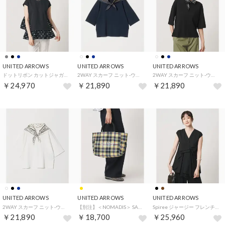
UNITED ARROWS
UNITED ARROWS
UNITED ARROWS
ドットリボン カットジャガード コンビ ブラウス ‐ウォッシャブル‐ （NAVY）
2WAY スカーフ ニット‐ウォッシャブル‐ （NAVY）
2WAY スカーフ ニット‐ウォッシャブル‐ （BLACK）
￥24,970
￥21,890
￥21,890
UNITED ARROWS
UNITED ARROWS
UNITED ARROWS
2WAY スカーフ ニット‐ウォッシャブル‐ （OFF WHITE）
【別注】＜NOMADIS＞ SAC2 W/16 トートバッグ （YELLOW）
Spiree ジャージー フレンチスリーブ ブラウス （BLACK）
￥21,890
￥18,700
￥25,960