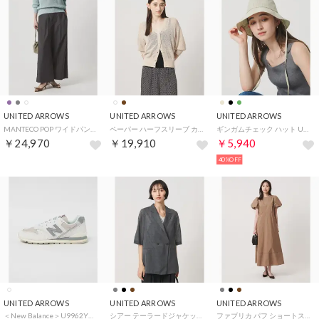
UNITED ARROWS
UNITED ARROWS
UNITED ARROWS
MANTECO POP ワイドパンツ （DK.GRAY）
ペーパー ハーフスリーブ カーディガン （NATURAL）
ギンガムチェック ハット UV （BEIGE）
￥24,970
￥19,910
￥5,940
40%OFF
UNITED ARROWS
UNITED ARROWS
UNITED ARROWS
＜New Balance＞U9962YG/D スニーカー （NATURAL）
シアー テーラードジャケット ‐ウォッシャブル‐ （MD.GRAY）
ファブリカ パフ ショートスリーブ ワンピース （MD.BROWN）