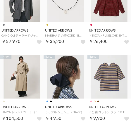
UNITED ARROWS
UNITED ARROWS
UNITED ARROWS
CANGIOLI テーラードジャケット （DK.GRAY）
MARIHA 月の夢 CORD NL （GOLD）
＜TICCA＞FLNEL CHK SHT （RED）
￥57,970
￥35,200
￥26,400
NEW
NEW
NEW
UNITED ARROWS
UNITED ARROWS
UNITED ARROWS
NALYA トレンチコート （BEIGE）
ラッフル シュシュ （NAVY）
５分袖 コットン フライス Tシャツ （その他2）
￥104,500
￥4,950
￥9,900