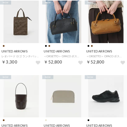
NEW
NEW
NEW
UNITED ARROWS
UNITED ARROWS
UNITED ARROWS
レオパード ロゴ ランチバッグ （MD.BROWN）
＜ORSETTO＞ OPACO ボストンバッグ （BLACK）
＜ORSETTO＞ OPACO ボストンバッグ （MD.BROWN）
￥3,300
￥52,800
￥52,800
NEW
NEW
NEW
UNITED ARROWS
UNITED ARROWS
UNITED ARROWS