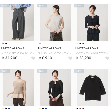
NEW
NEW
NEW
UNITED ARROWS
UNITED ARROWS
UNITED ARROWS
コットン カーブ デニムパンツ （DK.GRAY）
ラメ テンジク ノースリーブ カットソー （SILVER）
シアー リボン 2WAYカーディガン ‐ウォッシャブル‐ （NAVY）
￥31,900
￥8,910
￥23,980
NEW
NEW
NEW