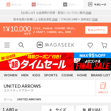
ロコンド
アウトレット
メゾン
マガシーク
【お知らせ】お盆期間の営業・配送についてのご案内
詳細
熊本地震の影響による配送遅延
詳細
｜7/30 (木) 14時〜 送料改訂
詳細
10,000
COLE..
Reebok
YOSUKE
HILLS..
キャンペーン
Z-CRAFT
CAWAII
mis..
NIKE
WOMEN
MEN
KIDS
SPORTS
COSME
HOME
BRAND LIST
UNITED ARROWS
ユナイテッドアローズ
お気に入り
ホーム
UNITED ARROWS
1,680
サイズ
絞り込む
件