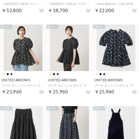
＜ORSETTO＞RETE バケットバッグ （DK.BROWN）
＜ORSETTO＞STILLA フラグメントケース （BEIGE）
＜New Balance＞U20107B1/D スニーカー （BLACK）
￥52,800
￥18,700
￥22,000
NEW
NEW
NEW
UNITED ARROWS
UNITED ARROWS
UNITED ARROWS
ブーケ カットジャガード ブラウス （その他1）
ブーケ カットジャガード ブラウス （BLACK）
ブーケ カットジャガード ブラウス （NAVY）
￥25,960
￥25,960
￥25,960
NEW
NEW
NEW