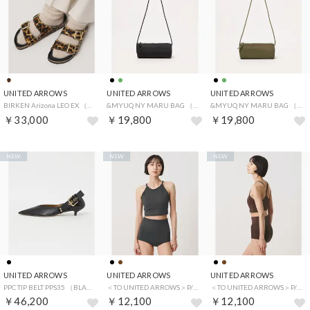
UNITED ARROWS
UNITED ARROWS
UNITED ARROWS
BIRKEN Arizona LEO EX （その他1）
&MYUQ NY MARU BAG （BLACK）
&MYUQ NY MARU BAG （OLIVE）
￥33,000
￥19,800
￥19,800
NEW
NEW
NEW
UNITED ARROWS
UNITED ARROWS
UNITED ARROWS
PPC TIP BELT PPS35 （BLACK）
＜TO UNITED ARROWS＞P/PU スイムトップ （BLACK）
＜TO UNITED ARROWS＞P/PU スイムトップ （MD.BROWN）
￥46,200
￥12,100
￥12,100