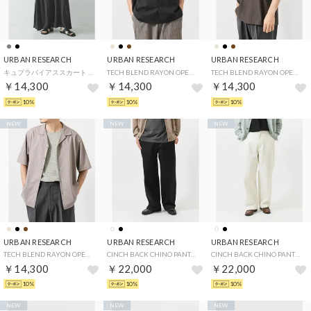
URBAN RESEARCH
URBAN RESEARCH
URBAN RESEARCH
キュプラバイアススカート （チャコールグレー）
TECH BLEND RAYON OPEN COLLAR SHIRTS （ブラック）
TECH BLEND RAYON OPEN COLLAR SHIRTS （ブラウン）
￥14,300
￥14,300
￥14,300
10%
10%
10%
NEW
NEW
NEW
URBAN RESEARCH
URBAN RESEARCH
URBAN RESEARCH
TECH BLEND RAYON OPEN COLLAR SHIRTS （ベージュ系その他）
CINCH BACK CHINO PANTS （ブラック）
CINCH BACK CHINO PANTS （アイボリー）
￥14,300
￥22,000
￥22,000
10%
10%
10%
NEW
NEW
NEW