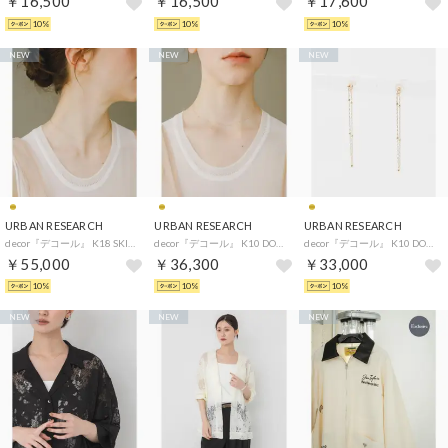
￥16,500
￥16,500
￥17,600
10%
10%
10%
NEW
NEW
NEW
URBAN RESEARCH
URBAN RESEARCH
URBAN RESEARCH
decor『デコール』 K18 SKIN NECKLACE （ゴールド）
decor『デコール』 K10 DOT NECKLACE （ゴールド）
decor『デコール』 K10 DOT PIERCE （ゴールド）
￥55,000
￥36,300
￥33,000
10%
10%
10%
NEW
NEW
NEW