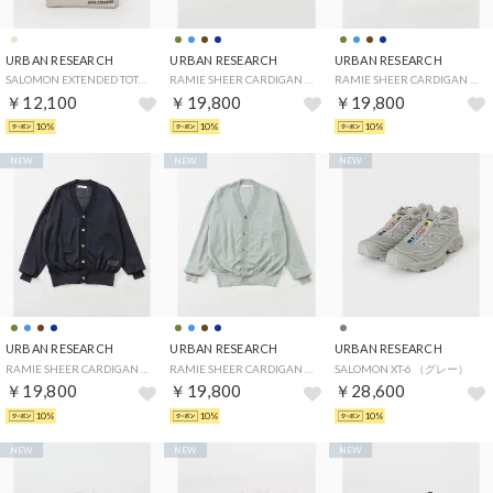
URBAN RESEARCH
URBAN RESEARCH
URBAN RESEARCH
SALOMON EXTENDED TOTEBAG SMALL （ベージュ）
RAMIE SHEER CARDIGAN （モカ）
RAMIE SHEER CARDIGAN （カーキ）
￥12,100
￥19,800
￥19,800
10%
10%
10%
NEW
NEW
NEW
URBAN RESEARCH
URBAN RESEARCH
URBAN RESEARCH
RAMIE SHEER CARDIGAN （ネイビー）
RAMIE SHEER CARDIGAN （ブルー系その他）
SALOMON XT-6 （グレー）
￥19,800
￥19,800
￥28,600
10%
10%
10%
NEW
NEW
NEW