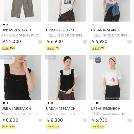
URBAN RESEARCH
URBAN RESEARCH
URBAN RESEARCH
CRINKLE WIDE EASY PANTS （モカ）
『別注』GOOD ROCK SPEED×CAT T-SHIRTS （ホワイト）
『別注』GOOD ROCK SPEED×CAT T-SHIRTS （ピンク）
￥22,000
￥6,930
￥6,930
10%
10%
10%
NEW
NEW
NEW
URBAN RESEARCH
URBAN RESEARCH
URBAN RESEARCH
ベロアフリルビスチェ （ブラウン）
ベロアフリルビスチェ （ブラック）
『別注』GOOD ROCK SPEED×MARILYN T-SHIRTS （ホワイト）
￥8,800
￥8,800
￥6,930
10%
10%
10%