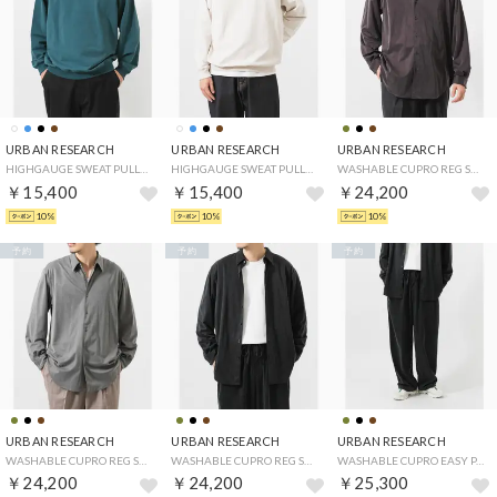
URBAN RESEARCH
URBAN RESEARCH
URBAN RESEARCH
HIGHGAUGE SWEAT PULLOVER （ブルー）
HIGHGAUGE SWEAT PULLOVER （アイボリー）
WASHABLE CUPRO REG SHIRTS （ブラウン）
￥15,400
￥15,400
￥24,200
10%
10%
10%
予約
予約
予約
URBAN RESEARCH
URBAN RESEARCH
URBAN RESEARCH
WASHABLE CUPRO REG SHIRTS （カーキ）
WASHABLE CUPRO REG SHIRTS （ブラック）
WASHABLE CUPRO EASY PANTS （ブラック）
￥24,200
￥24,200
￥25,300