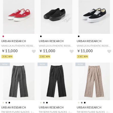
URBAN RESEARCH
URBAN RESEARCH
URBAN RESEARCH
VANS LX AUTHENTIC REISSUE 44 （レッド）
VANS LX AUTHENTIC REISSUE 44 （ブラック）
VANS LX AUTHENTIC REISSUE 44 （ブラック）
￥11,000
￥11,000
￥11,000
10%
10%
10%
NEW
NEW
NEW
URBAN RESEARCH
URBAN RESEARCH
URBAN RESEARCH
TW SEMI FLARE SLACKS （チャコールグレー）
TW SEMI FLARE SLACKS （ブラック）
TW SEMI FLARE SLACKS （ベージュ）