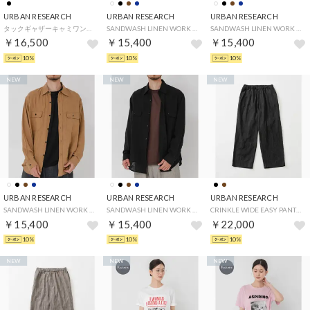
URBAN RESEARCH
URBAN RESEARCH
URBAN RESEARCH
タックギャザーキャミワンピース （ブラック）
SANDWASH LINEN WORK SHIRTS （ネイビー）
SANDWASH LINEN WORK SHIRTS （ホワイト）
￥16,500
￥15,400
￥15,400
10%
10%
10%
NEW
NEW
NEW
URBAN RESEARCH
URBAN RESEARCH
URBAN RESEARCH
SANDWASH LINEN WORK SHIRTS （ブラウン）
SANDWASH LINEN WORK SHIRTS （ブラック）
CRINKLE WIDE EASY PANTS （ブラック）
￥15,400
￥15,400
￥22,000
10%
10%
10%
NEW
NEW
NEW