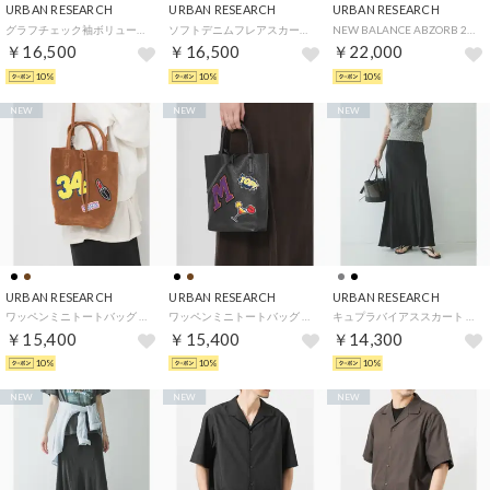
URBAN RESEARCH
URBAN RESEARCH
URBAN RESEARCH
グラフチェック袖ボリュームシャツ （ブラック系その他）
ソフトデニムフレアスカート （ライトインディゴブル）
NEW BALANCE ABZORB 2010 （ブラック）
￥16,500
￥16,500
￥22,000
10%
10%
10%
NEW
NEW
NEW
URBAN RESEARCH
URBAN RESEARCH
URBAN RESEARCH
ワッペンミニトートバッグ （ブラウン）
ワッペンミニトートバッグ （ブラック）
キュプラバイアススカート （ブラック）
￥15,400
￥15,400
￥14,300
10%
10%
10%
NEW
NEW
NEW