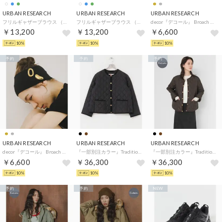
URBAN RESEARCH
URBAN RESEARCH
URBAN RESEARCH
フリルギャザーブラウス （オフホワイト）
フリルギャザーブラウス （ブルー系その他）
decor『デコール』 Broach Curve 2piece set （シルバー）
￥13,200
￥13,200
￥6,600
10%
10%
10%
予約
予約
予約
URBAN RESEARCH
URBAN RESEARCH
URBAN RESEARCH
decor『デコール』 Broach Curve 2piece set （ゴールド）
『一部別注カラー』Traditional Weatherwear ARKLEY A LINE （ブラック）
『一部別注カラー』Traditional Weatherwear ARKLEY A LINE （ブラウン）
￥6,600
￥36,300
￥36,300
10%
10%
10%
予約
予約
NEW