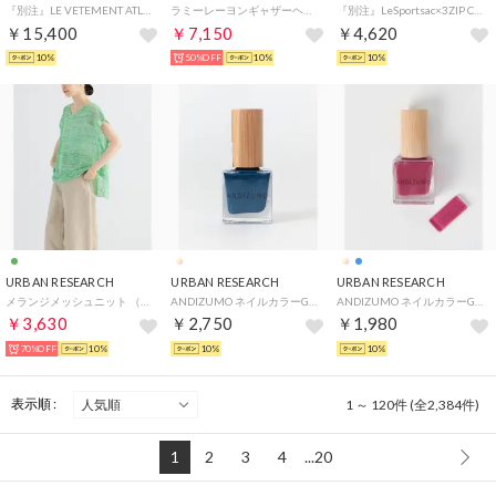
『別注』LE VETEMENT ATLANTIQUE×ワークショーツ （ブラック）
ラミーレーヨンギャザーヘムシャツ （ブラウン）
『別注』LeSportsac×3ZIP COSMETIC （ブラック）
￥15,400
￥7,150
￥4,620
10%
50%OFF
10%
10%
URBAN RESEARCH
URBAN RESEARCH
URBAN RESEARCH
メランジメッシュニット （GREEN）
ANDIZUMO ネイルカラーGEM【返品不可商品】（碧玉）
ANDIZUMO ネイルカラーGEO【返品不可商品】（花）
￥3,630
￥2,750
￥1,980
70%OFF
10%
10%
10%
表示順 :
1 ～ 120件 (全2,384件)
1
2
3
4
...20