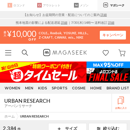
ロコンド
アウトレット
メゾン
マガシーク
【お知らせ】お盆期間の営業・配送についてのご案内
詳細
熊本地震の影響による配送遅延
詳細
｜7/30 (木) 14時〜 送料改訂
詳細
10,000
COLE..
Reebok
YOSUKE
HILLS..
キャンペーン
Z-CRAFT
CAWAII
mis..
NIKE
WOMEN
MEN
KIDS
SPORTS
COSME
HOME
BRAND LIST
URBAN RESEARCH
アーバンリサーチ
お気に入り
ホーム
URBAN RESEARCH
2,384
サイズ
絞り込む
件