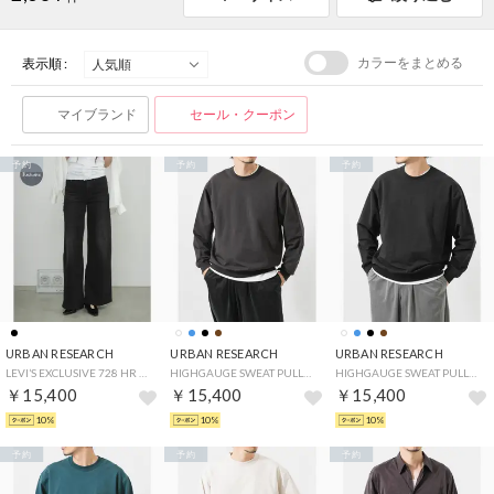
カラーをまとめる
表示順 :
マイブランド
セール・クーポン
予約
予約
予約
URBAN RESEARCH
URBAN RESEARCH
URBAN RESEARCH
LEVI’S EXCLUSIVE 728 HR WIDELEG （スミクロ）
HIGHGAUGE SWEAT PULLOVER （ブラウン）
HIGHGAUGE SWEAT PULLOVER （ブラック）
￥15,400
￥15,400
￥15,400
10%
10%
10%
予約
予約
予約