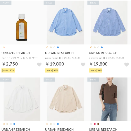
NEW
NEW
NEW
URBAN RESEARCH
URBAN RESEARCH
URBAN RESEARCH
nahrin バスエッセンス エーデルワイス （ー）
new basic THOMAS MASON LONG-SLEEVE OVER SHIRTS （ロイヤルブルー）
new basic THOMAS MASON LONG-SLEEVE OVER SHIRTS （ストライプ）
￥2,750
￥19,800
￥19,800
10%
10%
10%
NEW
NEW
NEW
URBAN RESEARCH
URBAN RESEARCH
URBAN RESEARCH