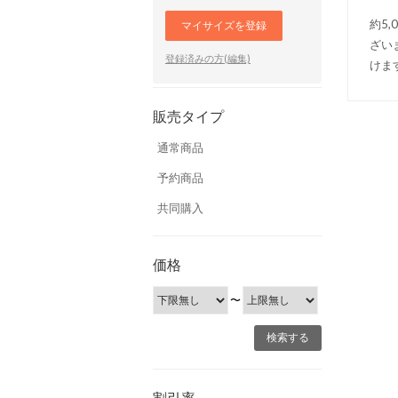
約5
マイサイズを登録
ざい
登録済みの方(編集)
けま
販売タイプ
通常商品
予約商品
共同購入
価格
〜
割引率