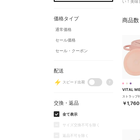
い！美味
価格タイプ
商品数
通常価格
セール価格
セール・クーポン
配送
スピード出荷
?
交換・返品
￥1,760
全て表示
サイズ交換不可を除く
返品不可を除く