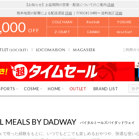
【お知らせ】お盆期間の営業・配送についてのご案内
詳細
熊本地震の影響による配送遅延
詳細
｜7/30 (木) 14時〜 送料改訂
詳細
,000
COLE HAAN
Reebok
YOSUKE
OFF
Z-CRAFT
CAWAII
mischief
TLET
LOCOMAISON
MAGASEEK
(LOCOLET)
ご利用ガ
SPORTS
COSME
HOME
OUTLET
BRAND LIST
AL MEALS BY DADWAY
バイタルミールズバイダッドウェイ
ェで培った経験をもとに、いつでもどこでも楽しめるおやつや、快適な使い心