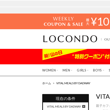
WEEKLY
¥
10
COUPON & SALE
OU
WOMEN
MEN
GIRLS
BOYS
ホーム
>
VITAL MEALS BY DADWAY
VIT
現在の条件
親子カフ
VITAL MEALS BY DADWAY