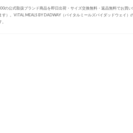
,000の公式取扱ブランド商品を即日出荷・サイズ交換無料・返品無料でお買
ます）。VITAL MEALS BY DADWAY（バイタルミールズバイダッドウ
す。