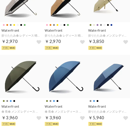
Waterfront
Waterfront
Waterfront
折りたたみ傘 レディース 晴雨兼用 ケース 傘 おしゃれ 撥水 耐水 UVカット 完全遮光 遮光 遮熱 umbulatio スレンダーハンドル UVブロック 折 53cm S353-0878 （フォリッジピーチ）
折りたたみ傘 レディース 晴雨兼用 ケース 傘 おしゃれ 撥水 耐水 UVカット 完全遮光 遮光 遮熱 umbulatio スレンダーハンドル UVブロック 折 53cm S353-0878 （ロープドットソフトオレンジ）
折りたたみ傘 メンズ レディース 自動開閉 晴雨兼用 ケース 傘 おしゃれ 大きめ 撥水 UVカット コンパクト ワンタッチ LESS IS MORE カルオート 折 60cm U360-1124 （クリームベージュ）
￥2,970
￥2,970
￥3,850
¥440
¥440
¥440
Waterfront
Waterfront
Waterfront
傘 長傘 メンズ レディース 晴雨兼用 雨傘 日傘 大きいサイズ 大きい 大きめ 長 おしゃれ ブランド 雨 耐風 UVカット 親骨70cm 8本骨 富山サンダー キープ 70cm U170-1121 （カーキ）
傘 長傘 メンズ レディース 晴雨兼用 雨傘 日傘 大きいサイズ 大きい 大きめ 長 おしゃれ ブランド 雨 耐風 UVカット 親骨70cm 8本骨 富山サンダー キープ 70cm U170-1121 （ブルー）
折りたたみ傘 メンズ レディース 晴雨兼用 雨傘 日傘 UVカット 紫外線対策 大きめ 無地 シンプル 撥水 クイックシャット 自動開閉 折 60cm U360-1302 （ブルー）
￥3,960
￥3,960
￥5,940
¥440
¥440
¥440