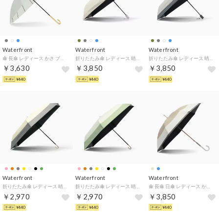
Waterfront
Waterfront
Waterfront
傘 長傘 レディース かさ ブランド 撥水 晴雨兼用 晴雨兼用傘 日傘 UVカット 雨傘 耐風 16本骨 グラスファイバー 手動 上品 UVカット 16K花びらき 55cm U155-0882 （シルバーホワイト）
折りたたみ傘 レディース 晴雨兼用 自動開閉 ケース 傘 おしゃれ 撥水 耐水 UVカット 完全遮光 遮光 遮熱 umbulatio カルオート UVブロック 折 55cm S355-0877（バイカラーアイボリー）
折りたたみ傘 レディース 晴雨兼用 自動開閉 ケース 傘 おしゃれ 撥水 耐水 UVカット 完全遮光 遮光 遮熱 umbulatio カルオート UVブロック 折 55cm S355-0877（バイカラーシックグレー）
￥3,630
￥3,850
￥3,850
¥440
¥440
¥440
Waterfront
Waterfront
Waterfront
折りたたみ傘 レディース 晴雨兼用 ケース 傘 おしゃれ 撥水 耐水 UVカット 完全遮光 遮光 遮熱 umbulatio スレンダーハンドル UVブロック 折 53cm S353-0878（バイカラーシャム）
折りたたみ傘 レディース 晴雨兼用 ケース 傘 おしゃれ 撥水 耐水 UVカット 完全遮光 遮光 遮熱 umbulatio スレンダーハンドル UVブロック 折 53cm S353-0878（バイカラーグラスグリーン）
傘 長傘 日傘 レディース かさ 軽量 umbulatio 大きめブランド 撥水 晴雨兼用 UVカット 遮光 耐風 雨傘 かわいい 撥水4級 エアリーライト UVブロック 55cm S155-1112 （ブロックボーダーエクリュ）
￥2,970
￥2,970
￥3,850
¥440
¥440
¥440