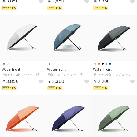
￥3,850
￥3,850
￥3,850
¥440
¥440
¥440
Waterfront
Waterfront
Waterfront
折りたたみ傘 レディース 晴雨兼用 傘 耐風 おしゃれ 雨傘 日傘 ブランド 小さめ コンパクト UVカット 遮光 6本骨 ストライプ ネオミニ UVブロック 折 51cm S351-1119 （マルシェオフホワイト）
長傘 メンズ レディース 晴雨兼用 傘 耐風 おしゃれ 雨傘 日傘 ブランド ジャンプ式 グラスファイバー UVカット 遮光 大きい 8本骨 ワンタッチ 富山サンダー プラス S170-1146 （ブルー）
折りたたみ傘 メンズ レディース 晴雨兼用 軽量 雨傘 日傘 コンパクト UVカット 紫外線対策 撥水 サステナブル 手動 無地 シンプル ポケフラット2.0 折 55cm U355-0906 （ブラック）
￥3,850
￥3,300
￥2,200
¥440
¥440
¥440