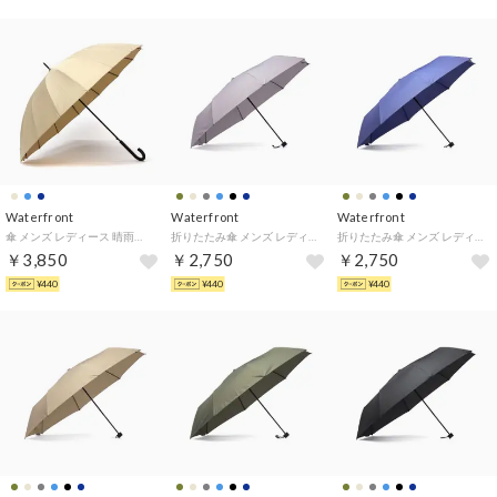
Waterfront
Waterfront
Waterfront
傘 メンズ レディース 晴雨兼用 雨傘 日傘 長傘 ジャンプ式 大きめ 16本骨 丈夫 耐風 耐風傘 UVカット 紫外線対策 花びらき ワンタッチ 16K花びらきジャンプ 65cm U165-1120 （ベージュ）
折りたたみ傘 メンズ レディース 晴雨兼用 雨傘 日傘 折りたたみ 耐風 撥水 丈夫 UVカット 紫外線対策 手動 無地 LESS IS MORE ストロング8 折 60cm U360-1125 （アッシュグレー）
折りたたみ傘 メンズ レディース 晴雨兼用 雨傘 日傘 折りたたみ 耐風 撥水 丈夫 UVカット 紫外線対策 手動 無地 LESS IS MORE ストロング8 折 60cm U360-1125 （バイオレットブルー）
￥3,850
￥2,750
￥2,750
¥440
¥440
¥440