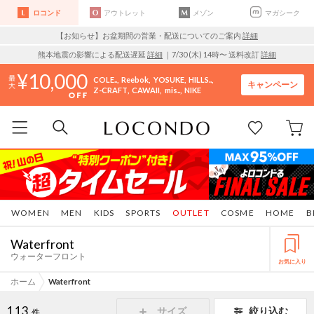
ロコンド
アウトレット
メゾン
マガシーク
【お知らせ】お盆期間の営業・配送についてのご案内
詳細
熊本地震の影響による配送遅延
詳細
｜7/30 (木) 14時〜 送料改訂
詳細
10,000
COLE..
Reebok
YOSUKE
HILLS..
キャンペーン
Z-CRAFT
CAWAII
mis..
NIKE
WOMEN
MEN
KIDS
SPORTS
OUTLET
COSME
HOME
B
Waterfront
ウォーターフロント
お気に入り
ホーム
Waterfront
113
サイズ
絞り込む
件