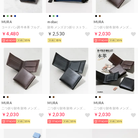
MURA
mobac
MURA
コードバン調 牛本革 フルグレイン スムースレザー ボックス型コイン収納 二つ折り財布 （ブラック）
財布 メンズ 2つ折り ストラップ付き ボタンホック ウォレットコード 斜めがけ 首掛け 紐付き （ネイビー）
二つ折り財布 財布 メンズ 本革 二つ折り スリム レザー カード7枚収納 隠しポケット （ブラウンB）
￥4,480
￥2,530
￥2,030
65%OFF
15%
15%
77%OFF
15%
MURA
MURA
MURA
二つ折り財布 財布 メンズ 本革 二つ折り スリム レザー カード7枚収納 隠しポケット （ブラウンA）
二つ折り財布 財布 メンズ 本革 二つ折り スリム レザー カード7枚収納 隠しポケット （ブラックB）
二つ折り財布 財布 メンズ 本革 二つ折り スリム レザー カード7枚収納 隠しポケット （ブラックA）
￥2,030
￥2,030
￥2,030
77%OFF
15%
77%OFF
15%
77%OFF
15%