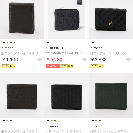
e-mono
GUIONNET
e-mono
財布 メンズ 2つ折り 本革 ボックスコインケース ダブルステッチ シュリンクレザー ベーシック （チョコ）
DRYGRAIN ZIP WALLET ドライグレイン ジップウォレット PG508A （BLACK/ブラック(PACK)）
財布 レディース 2つ折り財布 大容量 フラップ 中L字ファスナー キルティング ステッチ ブローチ 高見え エレガンス （ブラック）
￥1,100
￥5,280
￥2,838
15%
20%OFF
15%
15%
e-mono
e-mono
e-mono
財布 メンズ 2つ折り 本革 シンプル 薄い メッシュ レザー ベーシック ストライプ 編み込み （チョコ）
財布 メンズ 2つ折り 本革 シンプル 薄い メッシュ レザー ベーシック ストライプ 編み込み （ブラック）
財布 メンズ 2つ折り 本革 シンプル 薄い メッシュ レザー ベーシック ストライプ 編み込み （グリーン）