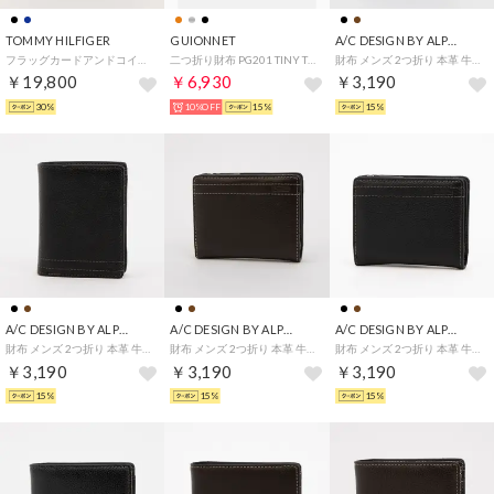
TOMMY HILFIGER
GUIONNET
A/C DESIGN BY ALPHA CUBIC
フラッグカードアンドコインウォレット （ネイビー）
二つ折り財布 PG201 TINY TILE BI-FOLD WALLET タイニータイル 折りたたみ 牛革 ラム革 レザー メンズ レディース 財布 ウ （シルバービッグ(ラム革)）
財布 メンズ 2つ折り 本革 牛革 ベラ付き IDカード ベーシック シンプル （ブラウン）
￥19,800
￥6,930
￥3,190
30%
10%OFF
15%
15%
A/C DESIGN BY ALPHA CUBIC
A/C DESIGN BY ALPHA CUBIC
A/C DESIGN BY ALPHA CUBIC
財布 メンズ 2つ折り 本革 牛革 ベラ付き IDカード ベーシック シンプル （ブラック）
財布 メンズ 2つ折り 本革 牛革 L字ファスナー コンパクト カード8枚 ベーシック シンプル （ブラウン）
財布 メンズ 2つ折り 本革 牛革 L字ファスナー コンパクト カード8枚 ベーシック シンプル （ブラック）
￥3,190
￥3,190
￥3,190
15%
15%
15%