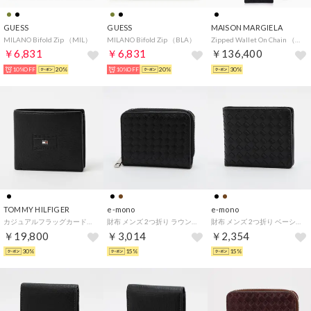
GUESS
GUESS
MAISON MARGIELA
MILANO Bifold Zip （MIL）
MILANO Bifold Zip （BLA）
Zipped Wallet On Chain （Black）
￥6,831
￥6,831
￥136,400
10%OFF
20%
10%OFF
20%
30%
TOMMY HILFIGER
e-mono
e-mono
カジュアルフラッグカードアンドコインウォレット （ブラック）
財布 メンズ 2つ折り ラウンドファスナー メッシュ調 シンプル 普段使い リーズナブル ビジネス （ブラック）
財布 メンズ 2つ折り ベーシック メッシュ調 シンプル 普段使い リーズナブル ビジネス （ブラック）
￥19,800
￥3,014
￥2,354
30%
15%
15%