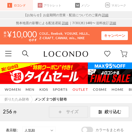
ロコンド
アウトレット
メゾン
マガシーク
【お知らせ】お盆期間の営業・配送についてのご案内
詳細
熊本地震の影響による配送遅延
詳細
｜7/30 (木) 14時〜 送料改訂
詳細
10,000
COLE..
Reebok
YOSUKE
HILLS..
キャンペーン
Z-CRAFT
CAWAII
mis..
NIKE
WOMEN
MEN
KIDS
SPORTS
OUTLET
COSME
HOME
B
折りたたみ財布
メンズ ２つ折り財布
256
サイズ
絞り込む
件
カラーをまとめる
表示順 :