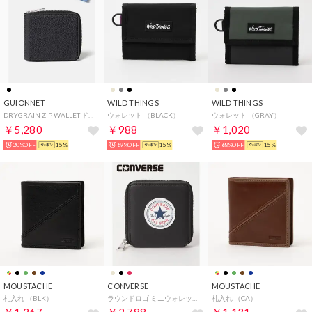
GUIONNET
WILD THINGS
WILD THINGS
DRYGRAIN ZIP WALLET ドライグレイン ジップウォレット PG508A （BLACK/ブラック(BOX)）
ウォレット （BLACK）
ウォレット （GRAY）
￥5,280
￥988
￥1,020
20%OFF
15%
69%OFF
15%
68%OFF
15%
MOUSTACHE
CONVERSE
MOUSTACHE
札入れ （BLK）
ラウンドロゴ ミニウォレット （ブラック）
札入れ （CA）