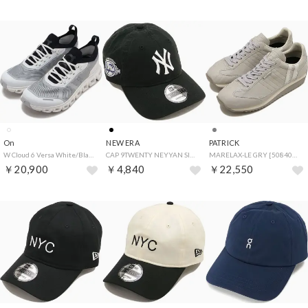
On
NEW ERA
PATRICK
W Cloud 6 Versa White/Black [3WF10030462] （White/Black）
CAP 9TWENTY NEYYAN SIDE PATCH ブラック [14745048] （ブラック）
MARELAX-LE GRY [508404] （GRY）
￥20,900
￥4,840
￥22,550