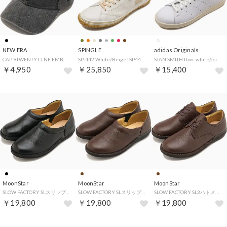
NEW ERA
SPINGLE
adidas Originals
CAP 9TWENTY CLNE EMBOSS LOGO ブラック [14745113] （ブラック）
SP-442 White/Beige [SP442-191] （White/Beige）
STAN SMITH ftwr-white/core-black/core-white [JI3379]
￥4,950
￥25,850
￥15,400
MoonStar
MoonStar
MoonStar
SLOW FACTORY SLスリップオン01 ブラック [42600026] （ブラック）
SLOW FACTORY SLスリップオン01 チョコ [42600023] （チョコ）
SLOW FACTORY SL3ハトメ01 チョコ [42600019] （チョコ）
￥19,800
￥19,800
￥19,800