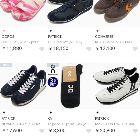
OOFOS
PATRICK
CONVERSE
OOahh+ ProjectPink [2001110218262] （ProjectPink）
C-STARIP NVY [508422] （NVY）
ROADCLASSIC SK OX BROWN/ORANGE [33703070] （BROWN/ORANGE）
￥11,880
￥18,150
￥12,100
NEW
NEW
PATRICK
On
PATRICK
NEVADA-PQ NVY [508382] （NVY）
Logo Sock High 3P Black [2UF10310553] （Black）
MARATHON-L W/B [98900] （W/B）
￥17,600
￥3,300
￥20,900