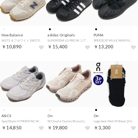
New Balance
adidas Originals
PUMA
W373 オフホワイト [W37399U] （オフホワイト）
SUPERSTAR LO PRO W コアブラック/フットウェアホワイト/ゴールドメタリック [KI6824]
SPEEDCAT MULE WNS PUMA-Black [409618-01] （PUMA-Black）
￥10,890
￥15,400
￥13,200
ASICS
On
On
SportStyle HYPERSYNC WHITE/PIEDMONT-GREY [1203A879-101] （WHITE/PIEDMONT-GREY）
W Cloud 6 Oyster/Biscuit [3WF10065444] （Oyster/Biscuit）
Logo Sock Mid 3P Black [2UF10520553] （Black）
￥14,850
￥19,800
￥3,300