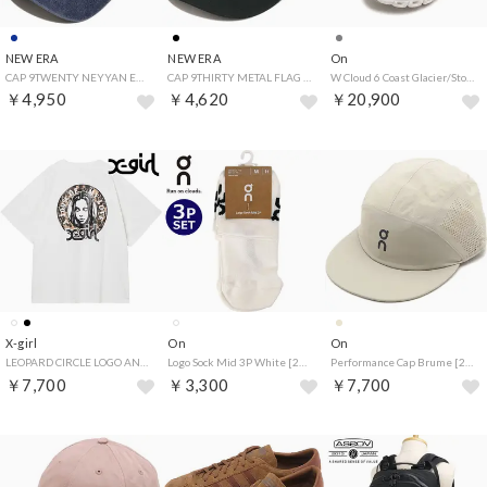
NEW ERA
NEW ERA
On
CAP 9TWENTY NEYYAN EMBOSS LOGO ネイビー [14745055] （ネイビー）
CAP 9THIRTY METAL FLAG ブラック [14744984] （ブラック）
W Cloud 6 Coast Glacier/Storm [3WF10021392] （Glacier/Storm）
￥4,950
￥4,620
￥20,900
X-girl
On
On
LEOPARD CIRCLE LOGO AND FACE S/S TEE DRESS WHITE [105263041006] （WHITE）
Logo Sock Mid 3P White [2UF10520069] （White）
Performance Cap Brume [2UE30504939] （Brume）
￥7,700
￥3,300
￥7,700