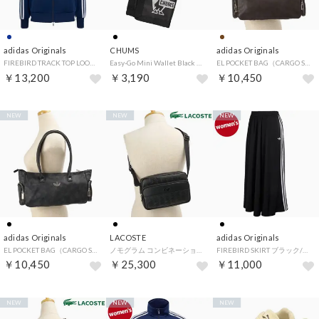
adidas Originals
CHUMS
adidas Originals
FIREBIRD TRACK TOP LOOSE ナイトインディゴ/ホワイト [RP013/KV5402] （ナイトインディゴ/ホワイト）
Easy-Go Mini Wallet Black [CH60-4015] （Black）
EL POCKET BAG（CARGO SLOUCHY ELONGATED BAG） オーロラコーヒー [BW502/LD4297] （オーロラコーヒー）
￥13,200
￥3,190
￥10,450
NEW
NEW
NEW
adidas Originals
LACOSTE
adidas Originals
EL POCKET BAG（CARGO SLOUCHY ELONGATED BAG） ブラック [BW502/LD4296] （ブラック）
ノモグラム コンビネーションミニショルダーバッグ ブラック [NH5266MR-000] （ブラック）
FIREBIRD SKIRT ブラック/ホワイト [LOQ23/KR6663] （ブラック/ホワイト）
￥10,450
￥25,300
￥11,000
NEW
NEW
NEW