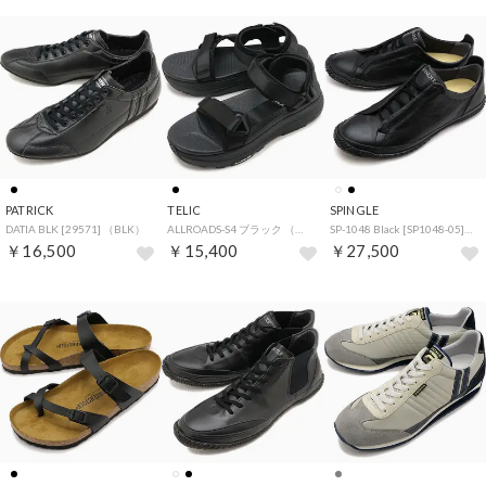
PATRICK
TELIC
SPINGLE
DATIA BLK [29571] （BLK）
ALLROADS-S4 ブラック （ブラック）
SP-1048 Black [SP1048-05] （Black）
￥16,500
￥15,400
￥27,500