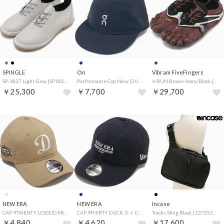
SPINGLE
On
Vibram FiveFingers
SP-1827 Light-Gray [SP1827-08] （Light-Gray）
Performance Cap Navy [2UE30500255] （Navy）
V-RUN Brown-Ivory/Black [26W7003] （Brown-Ivory/Black）
￥25,300
￥7,700
￥29,700
NEW ERA
NEW ERA
Incase
CAP 9TWENTY LOSDOD PRAC SIDE PATCH キャメル [14745084] （キャメル）
CAP 9THIRTY DUCK ネイビー [14744979] （ネイビー）
Tracks Sling Black [137252053001] （Black）
￥4,840
￥4,620
￥17,600