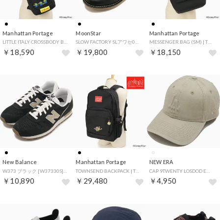
Manhattan Portage
MoonStar
Manhattan Portage
LITTLE ITALY CROSSBODY BAG | TOY STORY Black [MP1927TOY] （Black）
SLOW FACTORY SLアワセ01 ブラック [42600036] （ブラック）
MESSENGER BAG (SM) | TOY STORY Black [MP1605JRFZPMGNTTOYBZ] （Black）
￥18,590
￥19,800
￥18,150
New Balance
Manhattan Portage
NEW ERA
W373 ブラック [W37330S] （ブラック）
TOWNSEND BACKPACK | TOY STORY Black [MP2236TOY] （Black）
CAP 9TWENTY LOSDOD EMBOSS LOGO ストーン [14745091] （ストーン）
￥10,890
￥29,480
￥4,950