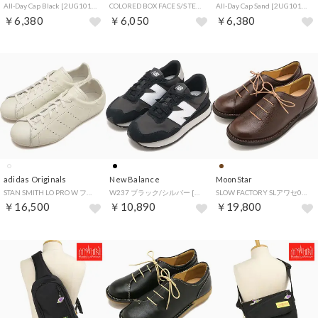
All-Day Cap Black [2UG10100553] （Black）
COLORED BOX FACE S/S TEE BLACK [105263011018] （BLACK）
All-Day Cap Sand [2UG10100554] （Sand）
￥6,380
￥6,050
￥6,380
adidas Originals
New Balance
MoonStar
STAN SMITH LO PRO W フットウェアホワイト/フットウェアホワイト/フットウェアホワイト [JR5700]
W237 ブラック/シルバー [W23731P] （ブラック/シルバー）
SLOW FACTORY SLアワセ01 チョコ [42600033] （チョコ）
￥16,500
￥10,890
￥19,800