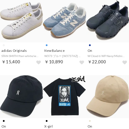
adidas Originals
New Balance
On
STAN SMITH ftwr-white/wonder-alumina/core-white [JH7427]
W373 ブルー [W3737AZ] （ブルー）
W Cloud 6 WP Navy/Midnight [3WF10050147] （Navy/Midnight）
￥15,400
￥10,890
￥22,000
On
X-girl
On