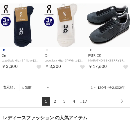
On
On
PATRICK
Logo Sock High 3P Navy [2UF10310255] （Navy）
Logo Sock High 3P White [2UF10310069] （White）
MARATHON BKBERRY [942451] （BKBERRY）
￥3,300
￥3,300
￥17,600
表示順 :
1 ～ 120件 (全2,032件)
1
2
3
4
...17
レディースファッション の人気アイテム