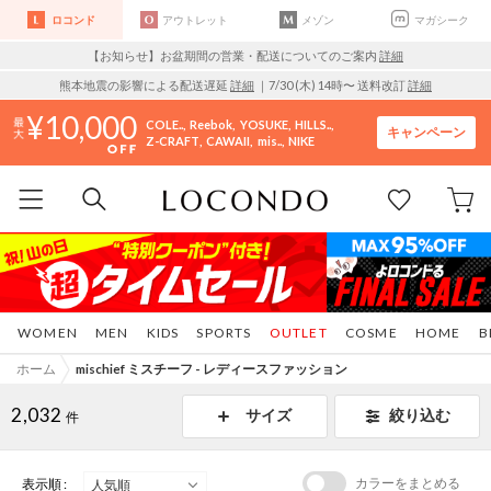
ロコンド
アウトレット
メゾン
マガシーク
【お知らせ】お盆期間の営業・配送についてのご案内
詳細
熊本地震の影響による配送遅延
詳細
｜7/30 (木) 14時〜 送料改訂
詳細
10,000
COLE..
Reebok
YOSUKE
HILLS..
キャンペーン
Z-CRAFT
CAWAII
mis..
NIKE
WOMEN
MEN
KIDS
SPORTS
OUTLET
COSME
HOME
B
ホーム
mischief ミスチーフ - レディースファッション
2,032
サイズ
絞り込む
件
カラーをまとめる
表示順 :