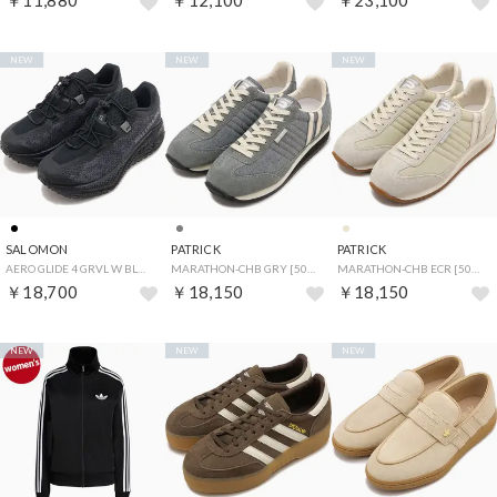
￥11,880
￥12,100
￥23,100
NEW
NEW
NEW
SALOMON
PATRICK
PATRICK
AERO GLIDE 4 GRVL W BLACK/ASPHALT/BLACK [L49175100] （BLACK/ASPHALT/BLACK）
MARATHON-CHB GRY [508394] （GRY）
MARATHON-CHB ECR [508393] （ECR）
￥18,700
￥18,150
￥18,150
NEW
NEW
NEW