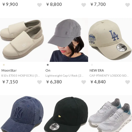
￥9,900
￥8,800
￥7,700
MoonStar
On
NEW ERA
810s ET003 HOSP ECRU [54410058] （ECRU）
Lightweight Cap U Rock [2UF10330122] （Rock）
CAP 9TWENTY LOSDOD SIDE PATCH ストーン [14745082] （ストーン）
￥7,150
￥6,380
￥4,840