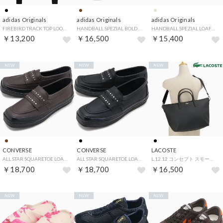
adidas Originals
adidas Originals
adidas Originals
FIREBIRD TRACK TOP LOOSE ブラック/ホワイト [RP013/KD7983] （ブラック/ホワイト）
HANDBALL SPEZIAL BOLD W アースストレータ/オフホワイト/ガム [IH9191] （アースストレータ/オフホワイト/ガム）
HANDBALL SPEZIAL LOAFER W マジックベージュ/マジックベージュ/ガム [KJ0639] （マジックベージュ/マジックベージュ/ガム）
￥13,200
￥16,500
￥15,400
NEW
NEW
NEW
CONVERSE
CONVERSE
LACOSTE
ALL STAR SQUARETOE LOAFER SA DEEP-BROWN [31318481] （DEEP-BROWN）
ALL STAR SQUARETOE LOAFER SA BLACK [31318480] （BLACK）
L.12.12 コンセプト スモールトートバッグ ブラック [NF5324PM-000] （ブラック）
￥18,700
￥18,700
￥16,500
NEW
NEW
NEW