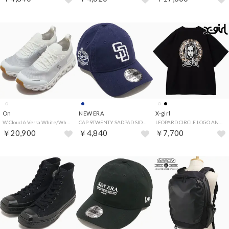
On
NEW ERA
X-girl
W Cloud 6 Versa White/White [3WF10031200] （White/White）
CAP 9TWENTY SADPAD SIDE PATCH ライトネイビー [14745028] （ライトネイビー）
LEOPARD CIRCLE LOGO AND FACE S/S TEE DRESS BLACK [105263041006] （BLACK）
￥20,900
￥4,840
￥7,700