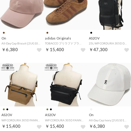
On
adidas Originals
AS2OV
All-Day Cap Biscuit [2UG10104934] （Biscuit）
TOBACCO プリラブドブラウン/フォックスブラウン/ダークブラウン [KH9634]
25L WP CORDURA 305D DAY PACK BLACK [141600-10] （BLACK）
￥6,380
￥15,400
￥47,300
AS2OV
AS2OV
On
WP CORDURA 305D FANNY PACK KHAKI [141607-65] （KHAKI）
WP CORDURA 305D FANNY PACK BLACK [141607-10] （BLACK）
All-Day Cap Ivory [2UG10101951] （Ivory）
￥15,400
￥15,400
￥6,380