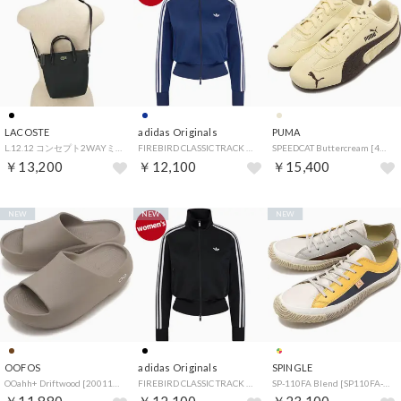
LACOSTE
adidas Originals
PUMA
L.12.12 コンセプト2WAYミニトート ブラック [NF2609PM-000] （ブラック）
FIREBIRD CLASSIC TRACK TOP ナイトインディゴ/ホワイト [TB324/KV9551] （ナイトインディゴ/ホワイト）
SPEEDCAT Buttercream [406329-83] （Buttercream）
￥13,200
￥12,100
￥15,400
NEW
NEW
NEW
OOFOS
adidas Originals
SPINGLE
OOahh+ Driftwood [2001110212262] （Driftwood）
FIREBIRD CLASSIC TRACK TOP ブラック/ホワイト [TB324/KV9552] （ブラック/ホワイト）
SP-110FA Blend [SP110FA-278] （Blend）