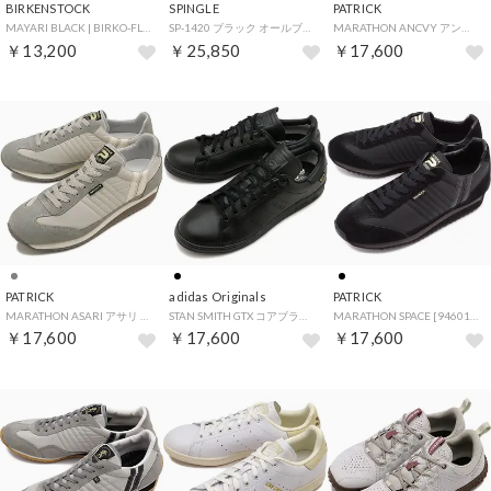
BIRKENSTOCK
SPINGLE
PATRICK
MAYARI BLACK | BIRKO-FLOR [71791] （BLACK）
SP-1420 ブラック オールブラック [SP1420 FW25] （オールブラック）
MARATHON ANCVY アンチョビ グレー系 [942104] （アンチョビ）
￥13,200
￥25,850
￥17,600
PATRICK
adidas Originals
PATRICK
MARATHON ASARI アサリ [942054] （アサリ）
STAN SMITH GTX コアブラック/コアブラック/フットウェアホワイト [JR3329]
MARATHON SPACE [94601] （SPACE）
￥17,600
￥17,600
￥17,600