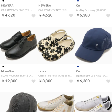
NEW ERA
NEW ERA
On
CAP 9TWENTY NYC ブラック [14745041] （ブラック）
CAP 9TWENTY NYC クローム/ブラック [14745040] （クローム/ブラック）
All-Day Cap Navy [2UG10100255] （Navy）
￥4,620
￥4,620
￥6,380
MoonStar
crocs
On
SLOW FACTORY SL3ハトメ01 ブラック [42600016] （ブラック）
Classic Pop Petals Clog Summit-White/Multi [214090-2MT] （Summit-White/Multi）
Lightweight Cap Navy [2UF10330255] （Navy）
￥19,800
￥8,800
￥6,380