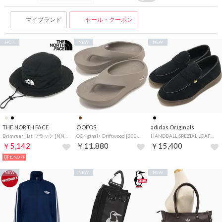
マイブランド
セール・クーポン
HOT
NEW
NEW
THE NORTH FACE
OOFOS
adidas Originals
Brimmer Hat ブラック [NN02648-K] （ブラック）
OOriginal+ Driftwood [2001100212262] （Driftwood）
HANDBALL SPEZIAL LOAFER W コアブラック/コアブラック/ガム [KJ0641] （コアブラック/コアブラック/ガム）
￥5,142
￥11,880
￥15,400
15%OFF
NEW
NEW
NEW