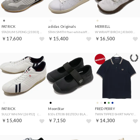
PATRICK
adidas Originals
MERRELL
STADIUM S.PDNG [23303] （S.PDNG）
STAN SMITH ftwr-white/off-white/core-white [JH7428]
W WRAPT BIRCH [J036004] （BIRCH）
￥17,600
￥15,400
￥16,500
PATRICK
MoonStar
FRED PERRY
SULLY WH/NV [26952] （WH/NV）
810s ET038 BELTEDU BLACK [54410397 SS24] （BLACK）
TWIN TIPPED SHIRT NAVY/SNOWWHITE/PEACH [G3600-24C] （NAVY/SNOWWHITE/PEACH）
￥15,400
￥7,150
￥14,300