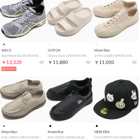
ASICS
OOFOS
MoonStar
SportStyle GEL-DS TRAINER 14 PIEDMONT-GREY/IVORY [1203A607-022] （PIEDMONT-GREY/IVORY）
OOyea Chalk [2000970140252] （Chalk）
GYM CLASSIC WHITE [54320011] （WHITE）
￥12,320
￥11,880
￥11,000
20%OFF
MoonStar
MoonStar
NEW ERA
810s ET036 COMUT SAND [54410378] （SAND）
810s ET052 VERSAL BLACK [54410616] （BLACK）
CAP 59FIFTY AO CHIIKAWA FRIENDS ブラック [14864521] （ブラック）