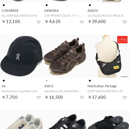
CONVERSE
NEW ERA
AS2OV
ALL STAR SQUARETOE HI BLACKMONOCHROME [31318470] （BLACKMONOCHROME）
CAP 9THIRTY DUCK ブラック [14744980] （ブラック）
22L BLEISURE DAY PACK BLACK [152552-10] （BLACK）
￥12,100
￥4,620
￥39,600
On
ASICS
Manhattan Portage
Performance Cap Black [2UE30500553] （Black）
SportStyle GEL-NUNOBIKI COCOA-POWDER/PURE-SILVER [1203A597-200] （COCOA-POWDER/PURE-SILVER）
DUET SHOULDER BAG | TOY STORY Black [MP2409TOY] （Black）
￥7,700
￥16,500
￥17,600