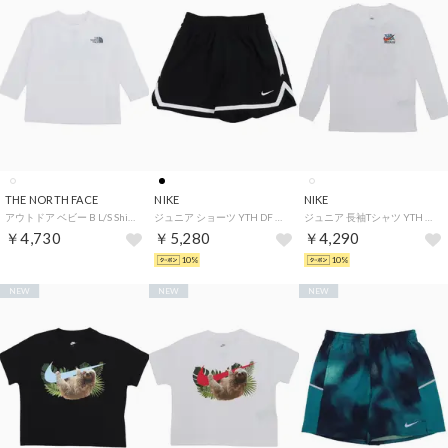
THE NORTH FACE
NIKE
NIKE
アウトドア ベビー B L/S Shiretoko Toko Tee_ロングスリーブシレトコトコティー（ベビー） （ホワイト）
ジュニア ショーツ YTH DF DNA 24 5インチ ショート FZ5240010 （ブラック）
ジュニア 長袖Tシャツ YTH NSW L/S Tシャツ LS ボクシー レース IO1994100 （ホワイト）
￥4,730
￥5,280
￥4,290
10%
10%
NEW
NEW
NEW