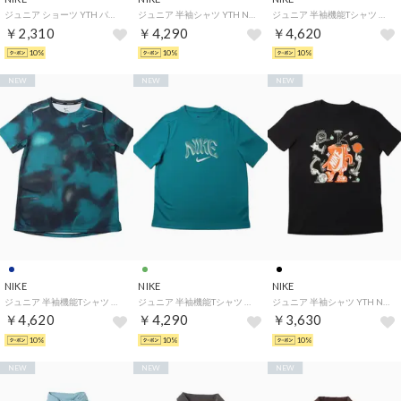
ジュニア ショーツ YTH パーク III NB ショート K BV6865657 （レッド）
ジュニア 半袖シャツ YTH NSW M90 レトロ CHAMPS S/S Tシャツ IO1943010 （ブラック）
ジュニア 半袖機能Tシャツ YTH DF マイラー S/S トップ NOVELTY IO3390010 （ブラック）
￥2,310
￥4,290
￥4,620
10%
10%
10%
NEW
NEW
NEW
NIKE
NIKE
NIKE
ジュニア 半袖機能Tシャツ YTH DF マイラー S/S トップ NOVELTY IO3390477 （ネイビー）
ジュニア 半袖機能Tシャツ YTH マルチ リフレッシュ S/S トップ IO0737372 （グリーン）
ジュニア 半袖シャツ YTH NSW ボクシー MLT SPT S/S Tシャツ IO1995010 （ブラック）
￥4,620
￥4,290
￥3,630
10%
10%
10%
NEW
NEW
NEW