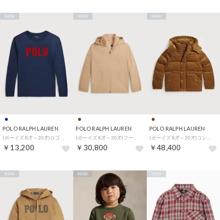
NEW
NEW
NEW
POLO RALPH LAUREN
POLO RALPH LAUREN
POLO RALPH LAUREN
(ボーイズ 8才～20才)ロゴ コットン ロングスリーブ Tシャツ （410ネイビー）
(ボーイズ 8才～20才)フーデッド ジャケット （250ブラウン）
(ボーイズ 8才～20才)コンバーチブル コーデュロイ ダウン ジャケット （200ブラウン）
￥13,200
￥30,800
￥48,400
NEW
NEW
NEW