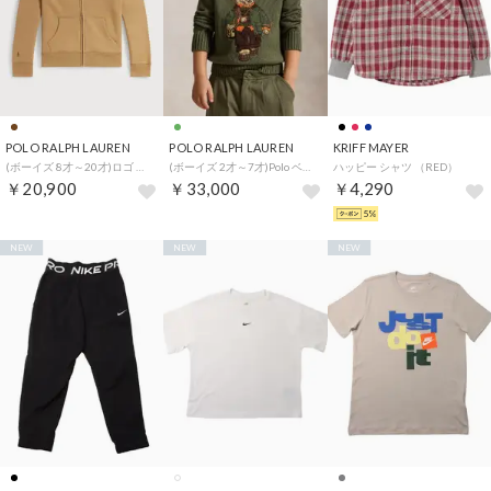
POLO RALPH LAUREN
POLO RALPH LAUREN
KRIFF MAYER
(ボーイズ 8才～20才)ロゴ フリース フルジップ フーディ （260ブラウン）
(ボーイズ 2才～7才)Polo ベア セーター （300グリーン）
ハッピー シャツ （RED）
￥20,900
￥33,000
￥4,290
5%
NEW
NEW
NEW