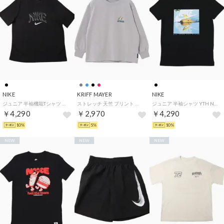
NIKE
KRIFF MAYER
NIKE
ジュニア 半袖機能Tシャツ YTH マルチ リフレッシュ S/S トップ IO0737010 （ブラック）
ストレッチ 天竺 プリント ロン Tシャツ (マウンテン) （L/GRAY）
ジュニア 半袖シャツ YTH NSW ママル S/S Tシャツ IV5602010 （ブラック）
￥4,290
￥2,970
￥4,290
10%
5%
10%
NEW
NEW
NEW