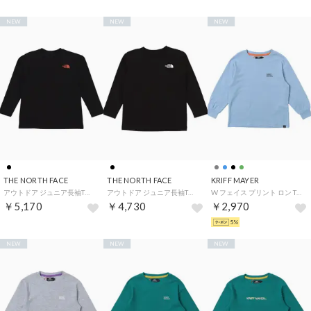
NEW
NEW
NEW
THE NORTH FACE
THE NORTH FACE
KRIFF MAYER
アウトドア ジュニア長袖Tシャツ L/S Shiretoko Toko Tee_ロングスリーブシレトコトコティー（キッズ） （ブラック）
アウトドア ジュニア長袖Tシャツ トドラー ロングスリーブ バック スクエア ロゴ ティー （ブラック）
W フェイス プリント ロン Tシャツ (大きさ比べ) （SAX）
￥5,170
￥4,730
￥2,970
5%
NEW
NEW
NEW