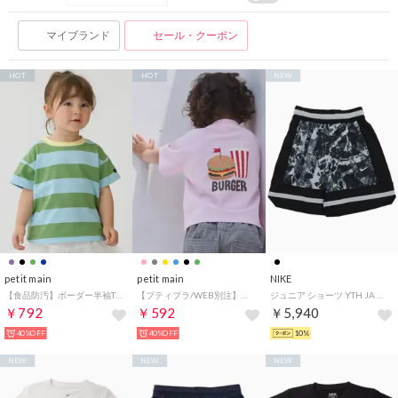
マイブランド
セール・クーポン
HOT
HOT
NEW
petit main
petit main
NIKE
【食品防汚】ボーダー半袖Tシャツ （ライト グリーン）
【プティプラ/WEB別注】バックプリント半袖Tシャツ （ライト ピンク）
ジュニア ショーツ YTH JA DF ゲーム ショート AOP IQ8249010 （ブラック）
￥792
￥592
￥5,940
40%OFF
40%OFF
10%
NEW
NEW
NEW