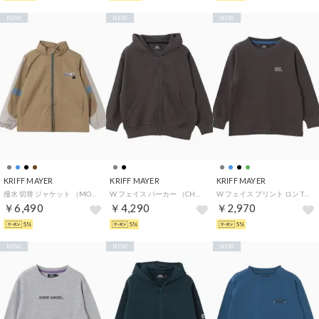
NEW
NEW
NEW
KRIFF MAYER
KRIFF MAYER
KRIFF MAYER
撥水 切替 ジャケット （MOCHA）
W フェイス パーカー （CHARCOAL）
W フェイス プリント ロン Tシャツ (大きさ比べ) （CHARCOAL）
￥6,490
￥4,290
￥2,970
5%
5%
5%
NEW
NEW
NEW