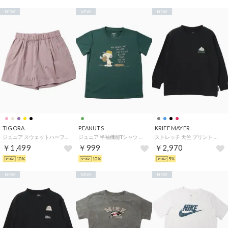
NEW
NEW
NEW
TIGORA
PEANUTS
KRIFF MAYER
ジュニア スウェットハーフパンツ ストレッチショーツ TR-9A4156HPG （グレッシュピンク）
ジュニア 半袖機能Tシャツ アイクールグラフィック半袖Tシャツ TRPN-9C41506TS （グリーン）
ストレッチ 天竺 プリント ロン Tシャツ (マウンテン) （BLACK）
￥1,499
￥999
￥2,970
10%
10%
5%
NEW
NEW
NEW