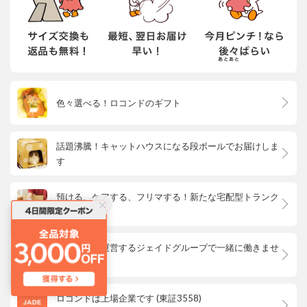
色々選べる！ロコンドのギフト
話題沸騰！キャットハウスになる段ボールでお届けしま
す
預ける、ケアする、フリマする！新たな宅配型トランク
ルーム
ロコンドを運営するジェイドグループで一緒に働きませ
んか？
ロコンドは上場企業です (東証3558)