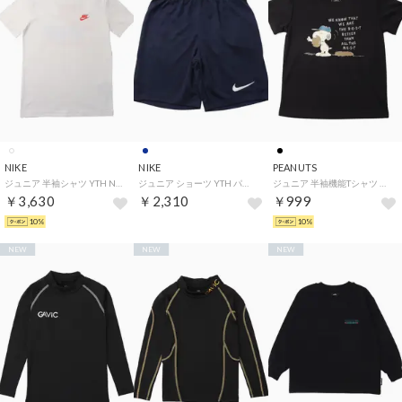
NIKE
NIKE
PEANUTS
ジュニア 半袖シャツ YTH NSW ブレッド S/S Tシャツ IV5586100 （ホワイト）
ジュニア ショーツ YTH パーク III NB ショート K BV6865410 （ネイビー）
ジュニア 半袖機能Tシャツ アイクールグラフィック半袖Tシャツ TRPN-9C41506TS （ブラック）
￥3,630
￥2,310
￥999
10%
10%
NEW
NEW
NEW