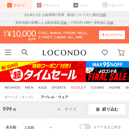
ロコンド
アウトレット
メゾン
マガシーク
【お知らせ】お盆期間の営業・配送についてのご案内
詳細
熊本地震の影響による配送遅延
詳細
｜7/30 (木) 14時〜 送料改訂
詳細
10,000
COLE..
Reebok
YOSUKE
HILLS..
キャンペーン
Z-CRAFT
CAWAII
mis..
NIKE
WOMEN
MEN
KIDS
SPORTS
OUTLET
COSME
HOME
B
ボーイズ（キッズ）
アパレル・ウェア
999
サイズ
絞り込む
件
カラーをまとめる
表示順 :