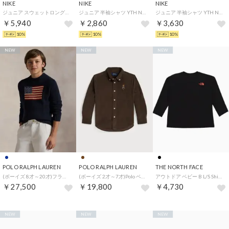
NIKE
NIKE
NIKE
ジュニア スウェットロングパンツ YTH NP DF フリース ジョガー HV0289011 （ブラック）
ジュニア 半袖シャツ YTH NSW ボクシー エッセンシャル LBR S/S Tシャツ FZ5559100 （ホワイト）
ジュニア 半袖シャツ YTH NSW クラブ FAM S/S Tシャツ IO1963211 （グレー）
￥5,940
￥2,860
￥3,630
10%
10%
10%
NEW
NEW
NEW
POLO RALPH LAUREN
POLO RALPH LAUREN
THE NORTH FACE
(ボーイズ 8才～20才)フラッグ コットン クルーネック セーター （410ネイビー）
(ボーイズ 2才～7才)Polo ベア コットン コーデュロイ シャツ （201ブラウン）
アウトドア ベビー B L/S Shiretoko Toko Tee_ロングスリーブシレトコトコティー（ベビー） （ブラック）
￥27,500
￥19,800
￥4,730
NEW
NEW
NEW