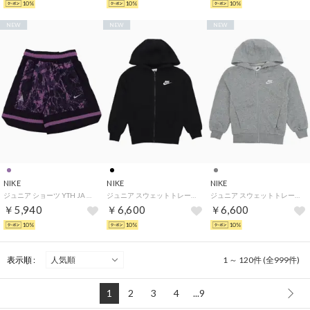
10%
10%
10%
NEW
NEW
NEW
NIKE
NIKE
NIKE
ジュニア ショーツ YTH JA DF ゲーム ショート AOP IQ8249525 （パープル）
ジュニア スウェットトレーナー YTH NSW クラブ FT フルジップ L/S フーディ LBR FD3017010 （ブラック）
ジュニア スウェットトレーナー YTH NSW クラブ FT フルジップ L/S フーディ LBR FD3017063 （グレー）
￥5,940
￥6,600
￥6,600
10%
10%
10%
表示順 :
1 ～ 120件 (全999件)
1
2
3
4
...9