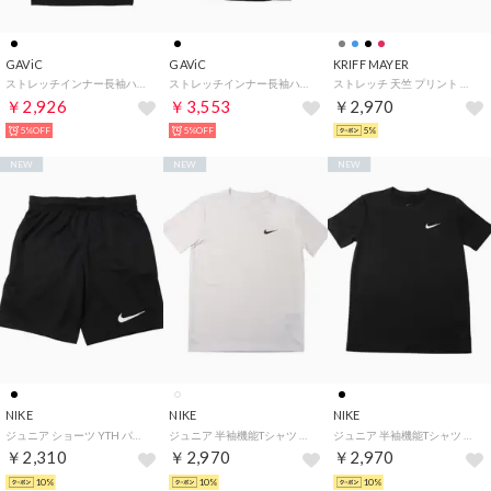
GAViC
GAViC
KRIFF MAYER
ストレッチインナー長袖ハイネック子供 （BLK/SLV）
ストレッチインナー長袖ハイネック子供 （BLK/GLD）
ストレッチ 天竺 プリント ロン Tシャツ (雪雄) （BLACK）
￥2,926
￥3,553
￥2,970
5%OFF
5%OFF
5%
NEW
NEW
NEW
NIKE
NIKE
NIKE
ジュニア ショーツ YTH パーク III NB ショート K BV6865010 （ブラック）
ジュニア 半袖機能Tシャツ YTH DF LGD スウッシュ LBR S/S Tシャツ FZ5198100 （ホワイト）
ジュニア 半袖機能Tシャツ YTH DF LGD スウッシュ LBR S/S Tシャツ FZ5198010 （ブラック）
￥2,310
￥2,970
￥2,970
10%
10%
10%