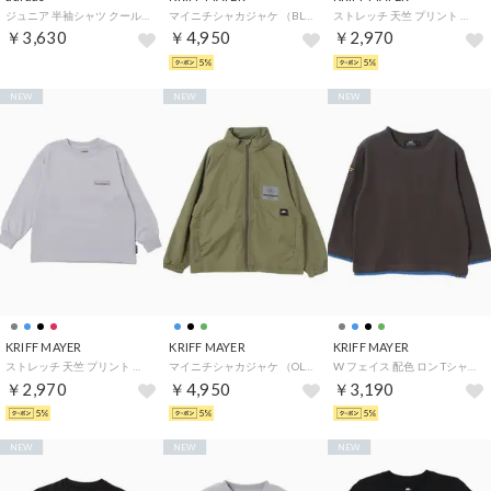
ジュニア 半袖シャツ クールフィーリング レギュラーフィット ビーチグラフィックTシャツ 半袖 KW6237 （ブラック）
マイニチシャカジャケ （BLACK）
ストレッチ 天竺 プリント ロン Tシャツ (マウンテン) （BLUE）
￥3,630
￥4,950
￥2,970
5%
5%
NEW
NEW
NEW
KRIFF MAYER
KRIFF MAYER
KRIFF MAYER
ストレッチ 天竺 プリント ロン Tシャツ (雪雄) （L/GRAY）
マイニチシャカジャケ （OLIVE GREEN）
W フェイス 配色 ロン Tシャツ （CHARCOAL）
￥2,970
￥4,950
￥3,190
5%
5%
5%
NEW
NEW
NEW