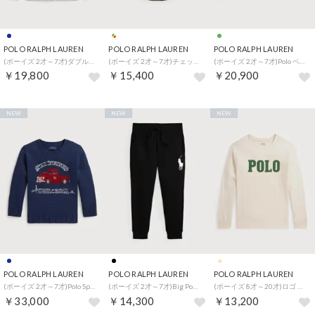
POLO RALPH LAUREN
POLO RALPH LAUREN
POLO RALPH LAUREN
(ボーイズ 2才～7才)ダブルニット フルジップ フーディ （410ネイビー）
(ボーイズ 2才～7才)チェック コットン オックスフォード シャツ （999マルチカラー）
(ボーイズ 2才～7才)Polo ベア フリース スウェットシャツ （300グリーン）
￥19,800
￥15,400
￥20,900
NEW
NEW
NEW
POLO RALPH LAUREN
POLO RALPH LAUREN
POLO RALPH LAUREN
(ボーイズ 2才～7才)Polo Sportsman コットン セーター （410ネイビー）
(ボーイズ 2才～7才)Big Pony フリース ジョガー パンツ （001ブラック）
(ボーイズ 8才～20才)ロゴ コットン ロングスリーブ Tシャツ （101ナチュラル）
￥33,000
￥14,300
￥13,200