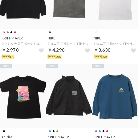
KRIFF MAYER
NIKE
NIKE
ストレッチ 天竺ポケットロン Tシャツ (雪雄) （BLACK）
ジュニア 半袖シャツ YTH NSW M90 レトロ CHAMPS S/S Tシャツ IO1943289 （ブラウン）
ジュニア 半袖シャツ YTH NSW クラブ AOP FILL S/S Tシャツ IO1968100 （ホワイト）
￥2,970
￥4,290
￥3,630
5%
10%
10%
NEW
NEW
NEW
adidas
KRIFF MAYER
KRIFF MAYER