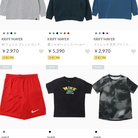
KRIFF MAYER
KRIFF MAYER
KRIFF MAYER
W フェイス プリント ロン Tシャツ (クマ) （GRAY）
裏シャギー ジップパーカー （BLUE-GREEN）
ストレッチ 天竺 プリント ロン Tシャツ (雪雄) （BLUE）
￥2,970
￥5,390
￥2,970
5%
5%
5%
NEW
NEW
NEW
NIKE
NIKE
NIKE