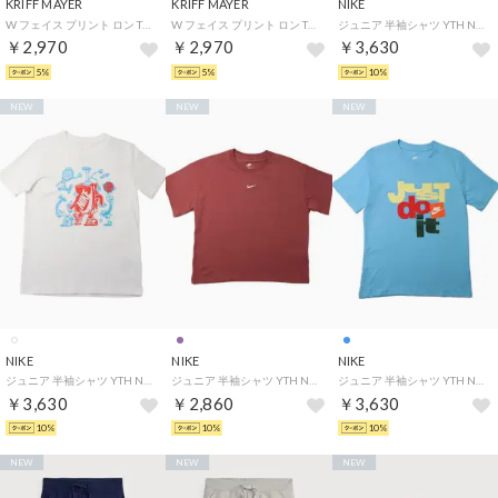
KRIFF MAYER
KRIFF MAYER
NIKE
W フェイス プリント ロン Tシャツ (クマ) （CHARCOAL）
W フェイス プリント ロン Tシャツ (クマ) （SAX）
ジュニア 半袖シャツ YTH NSW LSE OC 1 S/S Tシャツ IV5611084 （グレー）
￥2,970
￥2,970
￥3,630
5%
5%
10%
NEW
NEW
NEW
NIKE
NIKE
NIKE
ジュニア 半袖シャツ YTH NSW ボクシー MLT SPT S/S Tシャツ IO1995100 （ホワイト）
ジュニア 半袖シャツ YTH NSW ボクシー エッセンシャル LBR S/S Tシャツ FZ5559654 （パープル）
ジュニア 半袖シャツ YTH NSW クラブ FAM S/S Tシャツ IO1963497 （ブルー）
￥3,630
￥2,860
￥3,630
10%
10%
10%
NEW
NEW
NEW