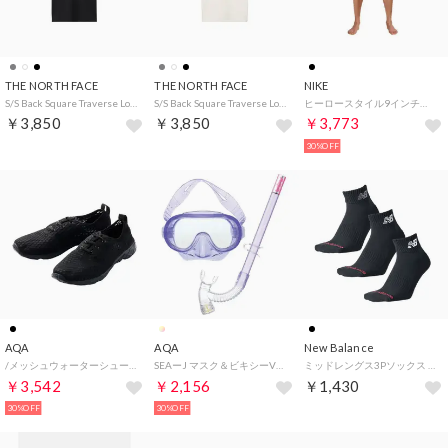
THE NORTH FACE
THE NORTH FACE
NIKE
S/S Back Square Traverse Logo Tee (ショートスリーブバックスクエアトラバースロゴティー) （K）
S/S Back Square Traverse Logo Tee (ショートスリーブバックスクエアトラバースロゴティー) （W）
ヒーロースタイル9インチボレーショーツ 【返品不可商品】 （ブラック）
￥3,850
￥3,850
￥3,773
30%OFF
AQA
AQA
New Balance
/メッシュウォーターシューズ(SHOES) （BLACK）
SEAーJ マスク＆ビキシーVライト2(KONBO)【返品不可商品】 （クリスタルパープル）
ミッドレングス3Pソックス （BLACK）
￥3,542
￥2,156
￥1,430
30%OFF
30%OFF