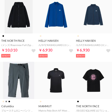
THE NORTH FACE
HELLY HANSEN
HELLY HANSEN
/メンズ/Rearview Full Zip Hoodie (リアビューフルジップフーディ) （KK）
/L/S FZ RASHGUARD (ロングスリーブフルジップラッシュガード) （NB）
/L/S FZ RASHGUARD (ロングスリーブフルジップラッシュガード) （ON）
￥10,010
￥6,930
￥6,930
30%OFF
30%OFF
30%OFF
Columbia
MAMMUT
THE NORTH FACE
ブルーステムIIニーパンツ （Graphite）
Matrix Polo Shirt AF Men （black PRT1）
/SS GEO SQUARE LG T (ショートスリーブジオスクエアロゴティー) （KC）