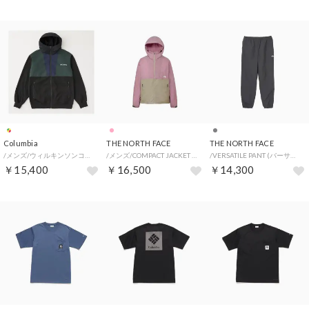
Columbia
THE NORTH FACE
THE NORTH FACE
/メンズ/ウィルキンソンコーブフーディ （Black Navy Multi）
/メンズ/COMPACT JACKET (コンパクトジャケット) （HS）
/VERSATILE PANT (バーサタイルパンツ) （AG）
￥15,400
￥16,500
￥14,300