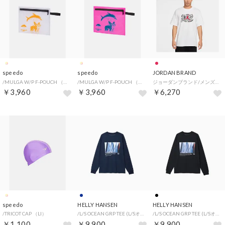
speedo
speedo
JORDAN BRAND
/MULGA W/P F-POUCH （W）
/MULGA W/P F-POUCH （OP）
ジョーダンブランド/メンズ/M J DF SPRT LASER GFX SS CREW （WHITE/UNVRED）
￥3,960
￥3,960
￥6,270
speedo
HELLY HANSEN
HELLY HANSEN
/TRICOT CAP （LI）
/L/S OCEAN GRP TEE (L/Sオーシャングラフィックティー) （ON）
/L/S OCEAN GRP TEE (L/Sオーシャングラフィックティー) （K）
￥1,100
￥9,900
￥9,900