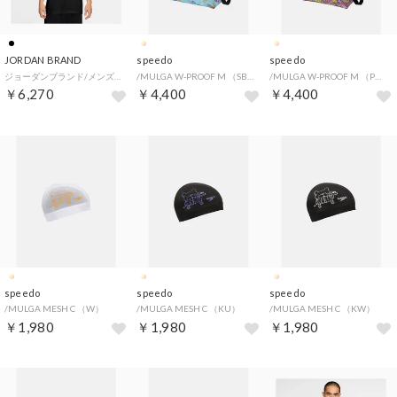
JORDAN BRAND
speedo
speedo
ジョーダンブランド/メンズ/M J DF SPRT LASER GFX SS CREW （BLACK/UNVRED）
/MULGA W-PROOF M （SB）
/MULGA W-PROOF M （PN）
￥6,270
￥4,400
￥4,400
speedo
speedo
speedo
/MULGA MESH C （W）
/MULGA MESH C （KU）
/MULGA MESH C （KW）
￥1,980
￥1,980
￥1,980