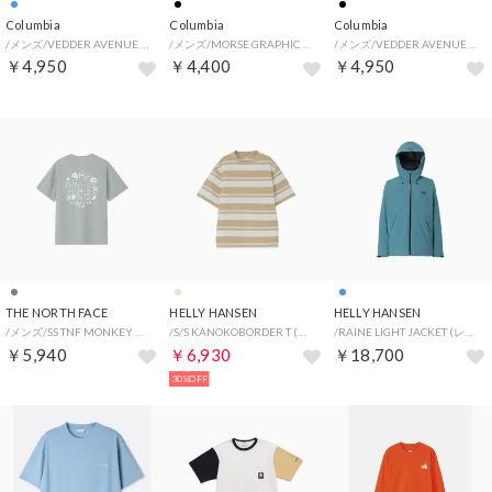
Columbia
Columbia
Columbia
/メンズ/VEDDER AVENUE POCKET SS TEE （Blue Dusk）
/メンズ/MORSE GRAPHIC SS TEE （Black）
/メンズ/VEDDER AVENUE POCKET SS TEE （Black）
￥4,950
￥4,400
￥4,950
THE NORTH FACE
HELLY HANSEN
HELLY HANSEN
/メンズ/SS TNF MONKEY MG T (ショートスリーブTNFモンキーマジックティー) （Z）
/S/S KANOKOBORDER T (ショートスリーブドライカノコボーダーティー) （SS）
/RAINE LIGHT JACKET (レイネライトジャケット) （AN）
￥5,940
￥6,930
￥18,700
30%OFF