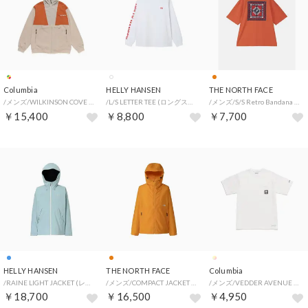
Columbia
HELLY HANSEN
THE NORTH FACE
/メンズ/WILKINSON COVE HOODIE （Ancient Fossil Multi）
/L/S LETTER TEE (ロングスリーブ レターティー) （C2）
/メンズ/S/S Retro Bandana Logo Tee (ショートスリーブレトロバンダナロゴティー) （TO）
￥15,400
￥8,800
￥7,700
HELLY HANSEN
THE NORTH FACE
Columbia
/RAINE LIGHT JACKET (レイネライトジャケット) （SN）
/メンズ/COMPACT JACKET (コンパクトジャケット) （SW）
/メンズ/VEDDER AVENUE POCKET SS TEE （Sea Salt）
￥18,700
￥16,500
￥4,950