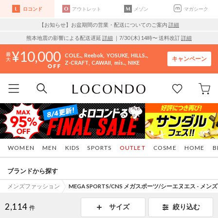
ロコンド
アウトレット
メゾン
マガシーク
【お知らせ】お盆期間の営業・配送についてのご案内
詳細
熊本地震の影響による配送遅延
詳細
｜7/30 (木) 14時〜 送料改訂
詳細
10,000
COLE..
Reebok
YOSUKE
HILLS..
キャンペーン
Z-CRAFT
CAWAII
mis..
NIKE
WOMEN
MEN
KIDS
SPORTS
OUTLET
COSME
HOME
B
ブランドから探す
メンズファッション
MEGA SPORTS/CNS メガスポーツ/シーエヌエス - メ
2,114
サイズ
絞り込む
件