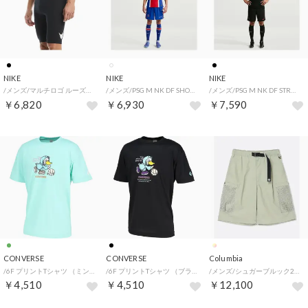
NIKE
NIKE
NIKE
/メンズ/マルチロゴ ルーズフィットジャマー （ブラック / ホワイト）
/メンズ/PSG M NK DF SHORT STAD HM （OLDRYL/WHITE）
/メンズ/PSG M NK DF STRK SS TOP K （BLACK/GBLRD）
￥6,820
￥6,930
￥7,590
CONVERSE
CONVERSE
Columbia
/6F プリントTシャツ （ミント）
/6F プリントTシャツ （ブラック/ミント）
/メンズ/シュガーブルック2ショーツ （Safari）
￥4,510
￥4,510
￥12,100