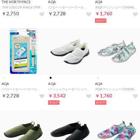
THE NORTH FACE
AQA
AQA
/TNF LOGO 2P ANKLE (TNFロゴ2Pアンクル) （BG）
/フロートセーバークール （BLACK）
/AQAマリンシューズ(MARIN SHOES) （コーラル）
￥2,750
￥2,728
￥1,760
20%OFF
AQA
AQA
AQA
/フロートセーバークール （GREIGE）
/メッシュウォーターシューズ(SHOES) （WHITE/BLACK）
/AQAマリンシューズ(MARIN SHOES) （ボタニカル）
￥2,728
￥3,542
￥1,760
30%OFF
20%OFF