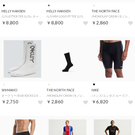
HELLY HANSEN
HELLY HANSEN
THE NORTH FACE
/L/S LETTER TEE (L/Sレターティー) （K）
/L/S MM LOGO PT TEE (L/Sミニマルロゴプリントティー) （NT）
/MONOLAY CREW (モノレイクルー) （WD）
￥8,800
￥8,800
￥2,860
SHIMANO
THE NORTH FACE
NIKE
オークリー/B1B SOCKS 2.0 (3PCS) （WHITE）
/MONOLAY CREW (モノレイクルー) （K）
/メンズ/エンボス ルーズフィットジャマー （ブラック）
￥2,750
￥2,860
￥6,820