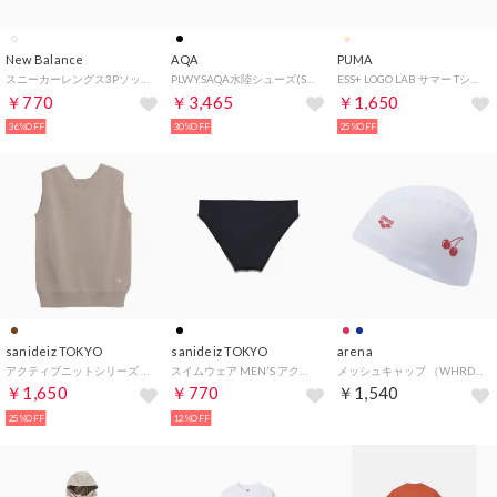
New Balance
AQA
PUMA
スニーカーレングス3Pソックス （ホワイト）
PLWYSAQA水陸シューズ(SHOES) （BLK）
ESS+ LOGO LAB サマー Tシャツ （ホワイト）
￥770
￥3,465
￥1,650
36%OFF
30%OFF
25%OFF
sanideiz TOKYO
sanideiz TOKYO
arena
アクティブニットシリーズ ライン2WAYベスト MENS （モカベージュ）
スイムウェア MEN'S アクアインナー:ビキニ型【返品不可商品】 （黒）
メッシュキャップ （WHRD）
￥1,650
￥770
￥1,540
25%OFF
12%OFF