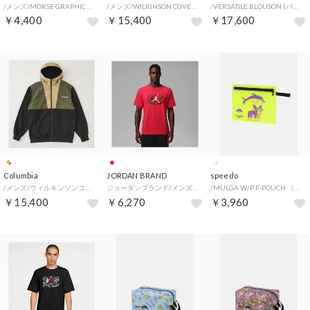
/メンズ/MORSE GRAPHIC SS TEE （Collegiate Navy）
/メンズ/WILKINSON COVE HOODIE （Everblue Multi）
/VERSATILE BLOUSON (バーサタイルブルゾン) （AG）
￥4,400
￥15,400
￥17,600
Columbia
JORDAN BRAND
speedo
/メンズ/ウィルキンソンコーブフーディ （Black Crouton Multi）
ジョーダンブランド/メンズ/M J DF SPRT LASER GFX SS CREW （UNVRED/WHITE）
/MULGA W/P F-POUCH （FY）
￥15,400
￥6,270
￥3,960