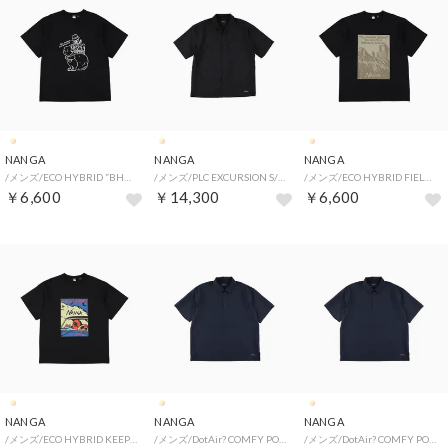
NANGA
NANGA
NANGA
/メンズ/ECO HYBRID ”BHUV” TEE （XL）
/メンズ/PLC EXCURSION S/S SHIRT （M）
/メンズ/ECO HYBRID FIELD TO CITY TEE （L）
￥6,600
￥14,300
￥6,600
NANGA
NANGA
NANGA
/メンズ/ECO HYBRID KEEP ROLLING TEE （XL）
/メンズ/DotAir? COMFY POLO SHIRT （L）
/メンズ/DotAir? COMFY POLO SHIRT （XL）