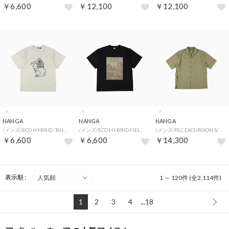
￥6,600
￥12,100
￥12,100
NANGA
NANGA
NANGA
/メンズ/ECO HYBRID ”BHUV” TEE （M）
/メンズ/ECO HYBRID FIELD TO CITY TEE （XL）
/メンズ/PLC EXCURSION S/S SHIRT （L）
￥6,600
￥6,600
￥14,300
表示順 :
1 ～ 120件 (全2,114件)
1
2
3
4
...18