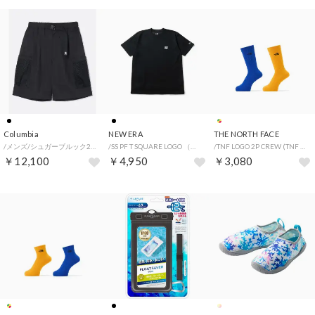
Columbia
NEW ERA
THE NORTH FACE
/メンズ/シュガーブルック2ショーツ （Black）
/SS PF T SQUARE LOGO （ブラック）
/TNF LOGO 2P CREW (TNF ロゴ 2P クルー) （BG）
￥12,100
￥4,950
￥3,080