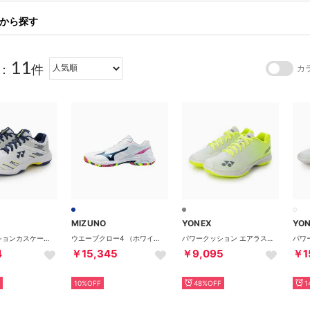
から探す
11
：
件
カ
MIZUNO
YONEX
YO
パワークッションカスケードアクセル バドミントンシューズ （100 ホワイト×ネイビー）
ウエーブクロー4 （ホワイト×アイスブルー）
パワークッション エアラスZワイド バドミントンシューズ （グレー×イエロー）
4
￥15,345
￥9,095
￥1
10%OFF
48%OFF
1