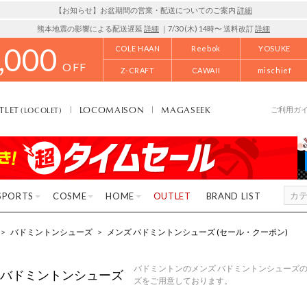
【お知らせ】お盆期間の営業・配送についてのご案内
詳細
熊本地震の影響による配送遅延
詳細
｜7/30 (木) 14時〜 送料改訂
詳細
,000
COLE HAAN
Reebok
YOSUKE
OFF
Z-CRAFT
CAWAII
mischief
TLET
LOCOMAISON
MAGASEEK
(LOCOLET)
ご利用ガ
SPORTS
COSME
HOME
OUTLET
BRAND LIST
>
バドミントンシューズ
>
メンズ バドミントンシューズ (セール・クーポン)
バドミントンのメンズ バドミントンシューズの
 バドミントンシューズ
ズをご用意しております。