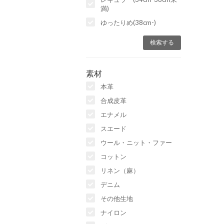
満)
ゆったりめ(38cm-)
素材
本革
合成皮革
エナメル
スエード
ウール・ニット・ファー
コットン
リネン（麻）
デニム
その他生地
ナイロン