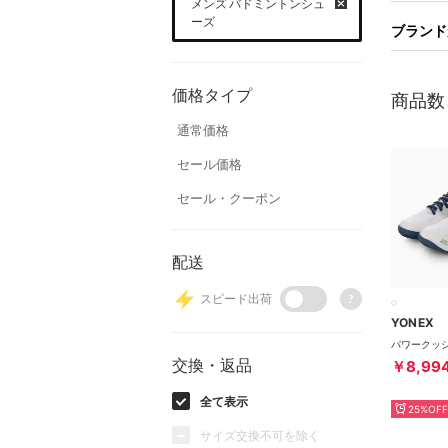
メンズ バドミントンシュ
ーズ
ブランド
価格タイプ
商品数
通常価格
セール価格
セール・クーポン
配送
スピード出荷
?
YONEX
交換・返品
￥8,99
全て表示
25%OFF
サイズ交換不可を除く