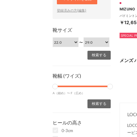
MIZUNO
登録済みの方(編集)
￥12,65
靴サイズ
SPECIAL P
〜
メンズ 
靴幅 (ワイズ)
A（細め）〜
F（広め）
LO
ヒールの高さ
LO
0-3cm
ービ