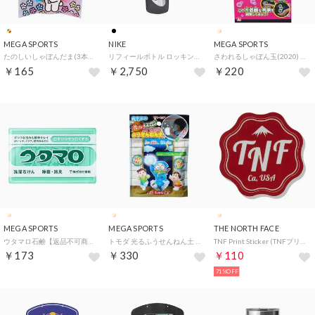
MEGA SPORTS
NIKE
MEGA SPORTS
たのしいしゃぼんだま(3本入り) （.）
リフィールボトル ロッキングリッド32oz【返品不可商品】 （ANTHRACITE/BLACK/SILVER IRIDESCENT）
さわれるしゃぼん玉(2020) （.）
￥165
￥2,750
￥220
MEGA SPORTS
MEGA SPORTS
THE NORTH FACE
ウタマロ石鹸【返品不可商品】 （.）
トモダ 光るふうせんねん土 （.）
TNF Print Sticker (TNFプリントステッカー) （SH）
￥173
￥330
￥110
71%OFF