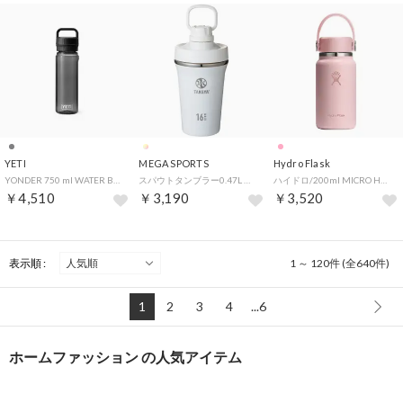
YETI
MEGA SPORTS
Hydro Flask
YONDER 750 ml WATER BOTTLE WITH CHUG CAP【返品不可商品】 （CHARCOAL）
スパウトタンブラー0.47L アクティブホワイト【返品不可商品】 （.）
ハイドロ/200ml MICRO HYDRO【返品不可商品】 （Trillium）
￥4,510
￥3,190
￥3,520
表示順 :
1 ～ 120件 (全640件)
1
2
3
4
...6
ホームファッション の人気アイテム