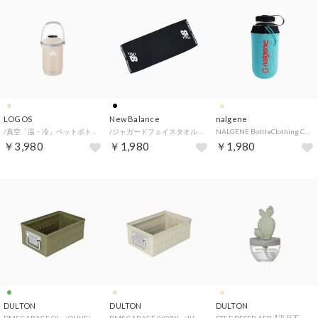
LOGOS
New Balance
nalgene
/真空「温・冷」ペットボトルシリンダー ベージュ （.）
/ジャガードフェイスタオル スモールフライングNBロゴ （BLACK）
NALGENE BottleClothing Capri Teal 広口1.0L【返品不可商品】 （Capri Teal）
￥3,980
￥1,980
￥1,980
DULTON
DULTON
DULTON
DMS GARAGE OL （OLIVE）
DMS GARAGE IVORY （IVORY）
CTS F DFSER AEP【返品不可商品】 （.）