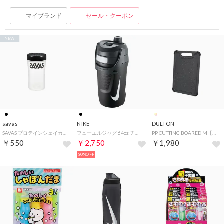
マイブランド
セール・クーポン
NEW
savas
NIKE
DULTON
SAVAS プロテインシェイカーBLK【返品不可商品】 （.）
フューエルジャグ 64oz チャグ【返品不可商品】 （ブラック/アンスラサイト/ホワイト）
PP CUTTING BOARED M【返品不可商品】 （.）
￥550
￥2,750
￥1,980
30%OFF