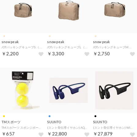
snow peak
snow peak
snow peak
/OTパッキングキューブS （.）
/OTパッキングキューブL （.）
/OTパッキングキューブM （.）
￥2,200
￥3,300
￥2,750
TMスポーツ
SUUNTO
SUUNTO
TMスホ?ーツ スポンジボール 2P （イエロー）
(スント骨伝導イヤホン) AQUA LIGHT REEF BL【返品不可商品】 （REEF BL）
(スント骨伝導イヤホン) WING 2 BLACK【返品不可商品】 （BLACK）
￥657
￥22,800
￥27,879