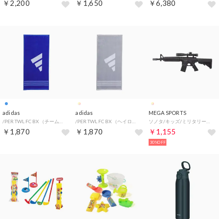
￥2,200
￥1,650
￥6,380
adidas
adidas
MEGA SPORTS
/PER TWL FC BX （チームロイヤルブルー/ホワイト）
/PER TWL FC BX （ヘイローシルバー/ホワイト）
ソノタ/キッズ/ミリタリーライフル【返品不可商品】 （.）
￥1,870
￥1,870
￥1,155
30%OFF