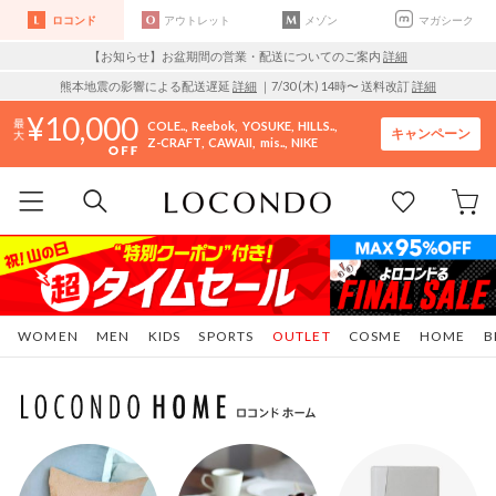
ロコンド
アウトレット
メゾン
マガシーク
【お知らせ】お盆期間の営業・配送についてのご案内
詳細
熊本地震の影響による配送遅延
詳細
｜7/30 (木) 14時〜 送料改訂
詳細
10,000
COLE..
Reebok
YOSUKE
HILLS..
キャンペーン
Z-CRAFT
CAWAII
mis..
NIKE
WOMEN
MEN
KIDS
SPORTS
OUTLET
COSME
HOME
B