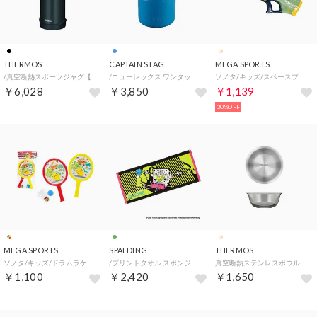
THERMOS
CAPTAIN STAG
MEGA SPORTS
/真空断熱スポーツジャグ【返品不可商品】 （.）
/ニューレックス ワンタッチハンディーウォータージャグ2L(マリンブルー)【返品不可商品】 （マリンブルー）
ソノタ/キッズ/スペースブラスター・ツー【返品不可商品】 （.）
￥6,028
￥3,850
￥1,139
30%OFF
MEGA SPORTS
SPALDING
THERMOS
ソノタ/キッズ/ドラムラケット ポケモン （.）
/プリントタオル スポンジ・ボブ マイアミナイス ライムグリーン （ライムグリーン）
真空断熱ステンレスボウル ROTー001 ステンレス(S) （.）
￥1,100
￥2,420
￥1,650