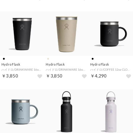
Hydro Flask
Hydro Flask
Hydro Flask
ハイドロ/DRINKWARE 16oz ALL AROUND TUMBLER 【返品不可商品】（Black）
ハイドロ/DRINKWARE 16oz ALL AROUND TUMBLER 【返品不可商品】（Oat）
ハイドロ/COFFEE 12oz CLOSEABLE COFFEE MUG 【返品不可商品】（Black）
￥3,850
￥3,850
￥4,290