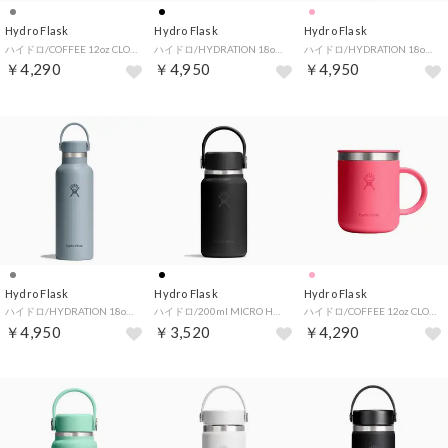
Hydro Flask
Hydro Flask
Hydro Flask
ハイドロ/COFFEE 12oz CLOSEABLE COFFEE MUG 【返品不可商品】（ShaleGray）
ハイドロ/HYDRATION 18oz STANDARD MOUTH 【返品不可商品】（Black）
ハイドロ/HYDRATION 18oz STANDARD MOUTH 【返品不可商品】（CloudPink）
￥4,290
￥4,950
￥4,950
Hydro Flask
Hydro Flask
Hydro Flask
ハイドロ/HYDRATION 18oz STANDARD MOUTH 【返品不可商品】（ShaleGray）
ハイドロ/200ml MICRO HYDRO 【返品不可商品】（Black）
ハイドロ/COFFEE 12oz CLOSEABLE COFFEE MUG 【返品不可商品】（PopstarPink）
￥4,950
￥3,520
￥4,290