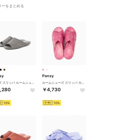
ラーをまとめる
sy
Pansy
メンズ スリッパ ルームシューズ シューズ レザー 紳士用 大きいサイズ 9723J 授業参観 来客用 日本製 （グレー）
ルームシューズ スリッパ カジュアル 花柄 部屋履き おうち時間 ステイホーム 抗菌防臭 9370 （ローズ）
,280
￥4,730
10%
10%