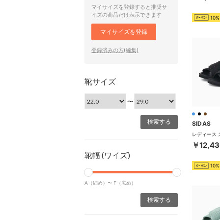
マイサイズを登録すると推奨サ
イズの商品だけ表示できます
10%
マイサイズを登録
登録済みの方(編集)
靴サイズ
〜
SIDAS
￥12,43
靴幅 (ワイズ)
10%
A（細め）〜
F（広め）