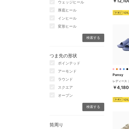
￥12,10
ウェッジヒール
厚底ヒール
10%
インヒール
変形ヒール
つま先の形状
ポインテッド
アーモンド
Pansy
ラウンド
￥4,180
スクエア
オープン
10%
筒周り