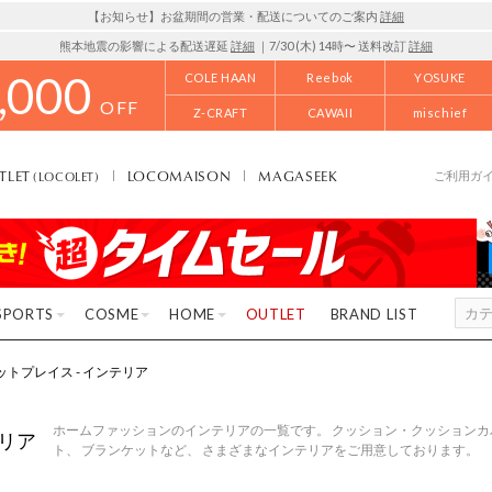
【お知らせ】お盆期間の営業・配送についてのご案内
詳細
熊本地震の影響による配送遅延
詳細
｜7/30 (木) 14時〜 送料改訂
詳細
,000
COLE HAAN
Reebok
YOSUKE
OFF
Z-CRAFT
CAWAII
mischief
TLET
LOCOMAISON
MAGASEEK
(LOCOLET)
ご利用ガ
SPORTS
COSME
HOME
OUTLET
BRAND LIST
 フットプレイス - インテリア
ホームファッションのインテリアの一覧です。 クッション・クッションカ
リア
ト、 ブランケットなど、 さまざまなインテリアをご用意しております。