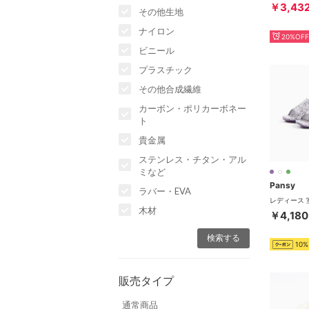
￥3,43
その他生地
ナイロン
20%OFF
ビニール
プラスチック
その他合成繊維
カーボン・ポリカーボネー
ト
貴金属
ステンレス・チタン・アル
ミなど
Pansy
ラバー・EVA
木材
￥4,180
10%
販売タイプ
通常商品