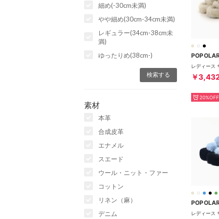
細め(-30cm未満)
やや細め(30cm-34cm未満)
レギュラー(34cm-38cm未
満)
ゆったりめ(38cm-)
POPOLA
￥3,43
20%OFF
素材
本革
合成皮革
エナメル
スエード
ウール・ニット・ファー
コットン
リネン（麻）
POPOLA
デニム