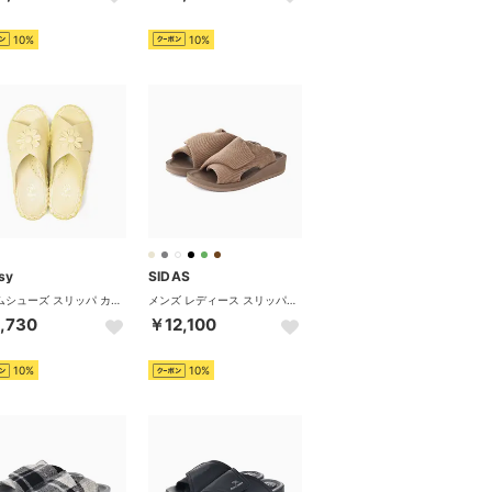
10%
10%
sy
SIDAS
ルームシューズ スリッパ カジュアル 花柄 部屋履き おうち時間 ステイホーム 抗菌防臭 9370 （アイボリー）
メンズ レディース スリッパ リカバリールームシューズ ウチッパ UTIPPA タオル ルームシューズ 疲労軽減 （モカ（コーデュロイ））
,730
￥12,100
10%
10%