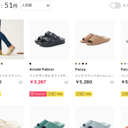
51
：
件
カ
Arnold Palmer
Pansy
Pan
メンズ レディース スリッパ リカバリールームシューズ ウチッパ UTIPPA タオル ルームシューズ （トープ（キルティング））
メンズ サンダル オフィスサンダル 健康サンダル AP2301 AP2303 スリッパ 社内履き 足ツボ ベルクロ （ダブルベルト(AP2303)）
メンズ スリッパ ルームシューズ シューズ レザー 紳士用 大きいサイズ 9723J 授業参観 来客用 日本製 （ブラウン）
0
￥3,267
￥5,280
￥5
10%OFF
10%
10%