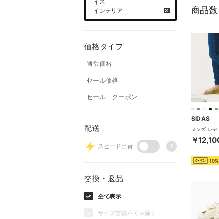
イス
商品数
インテリア
価格タイプ
通常価格
セール価格
セール・クーポン
SIDAS
配送
￥12,10
スピード出荷
?
10%
交換・返品
全て表示
サイズ交換不可を除く