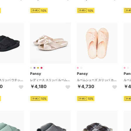
10%
10%
Pansy
Pansy
Pan
レディース スリッパ ウチッパ UTIPPA ルームシューズ リカバリールームシューズ 疲労軽減 冷え性 腰痛 （デニムブラック）
レディース スリッパ ルームシューズ 9500 室内履き 歩きやすい 軽量 花 シンプル フラット 婦人用 9500 （ゴールド）
ルームシューズ スリッパ カジュアル 花柄 部屋履き おうち時間 ステイホーム 抗菌防臭 9370 （ピンク）
0
￥4,180
￥4,730
￥4
10%
10%