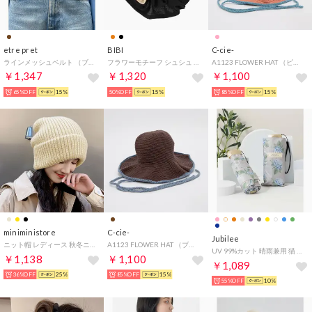
etre pret
BIBI
C-cie-
ラインメッシュベルト （ブラウン×ベージュ）
フラワーモチーフ シュシュ （ブラック）
A1123 FLOWER HAT （ピンク）
￥1,347
￥1,320
￥1,100
65%OFF
15%
50%OFF
15%
85%OFF
15%
miniministore
C-cie-
Jubilee
ニット帽 レディース 秋冬ニットキャップ
A1123 FLOWER HAT （ブラウン）
UV 99%カット 晴雨兼用 猫 北欧 タータン デザインなど 軽量コンパクト 折りたたみ日傘 UPF50+ （その他21）
￥1,138
￥1,100
￥1,089
36%OFF
25%
85%OFF
15%
55%OFF
10%