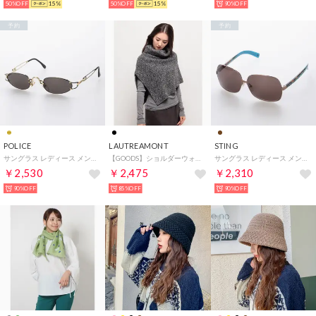
50%OFF
15%
50%OFF
15%
90%OFF
予約
予約
POLICE
LAUTREAMONT
STING
サングラス レディース メンズ （ゴールド）
【GOODS】ショルダーウォーマー （ブラック）
サングラス レディース メンズ （ブラウン）
￥2,530
￥2,475
￥2,310
90%OFF
85%OFF
90%OFF