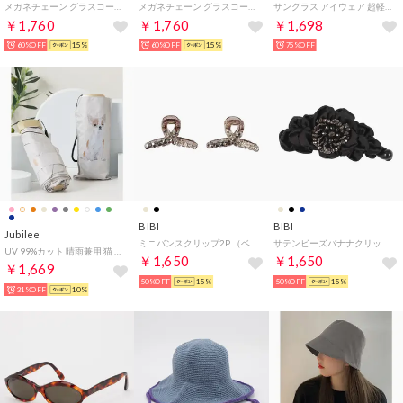
メガネチェーン グラスコード ストラップ レディース メンズ （ブラック）
メガネチェーン グラスコード ストラップ レディース メンズ （シルバー）
サングラス アイウェア 超軽量 メタル コンビ カラーレンズ ボストン型 ウェリントン型 UVカット 紫外線対策 （BLK5）
￥1,760
￥1,760
￥1,698
60%OFF
15%
60%OFF
15%
75%OFF
BIBI
BIBI
Jubilee
ミニバンスクリップ2P （ベージュ/ヘマタイト）
サテンビーズバナナクリップ （ブラック）
UV 99%カット 晴雨兼用 猫 北欧 タータン デザインなど 軽量コンパクト 折りたたみ日傘 UPF50+ （その他27）
￥1,650
￥1,650
￥1,669
50%OFF
15%
50%OFF
15%
31%OFF
10%