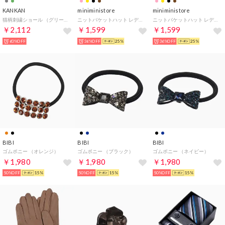
KANKAN
miniministore
miniministore
猫柄刺繍ショール （グリーン）
ニットバケットハット レディース
ニットバケットハット レディース
￥2,112
￥1,599
￥1,599
60%OFF
36%OFF
25%
36%OFF
25%
BIBI
BIBI
BIBI
ゴムポニー （オレンジ）
ゴムポニー （ブラック）
ゴムポニー （ネイビー）
￥1,980
￥1,980
￥1,980
50%OFF
15%
50%OFF
15%
50%OFF
15%