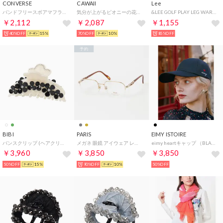
CONVERSE
CAWAII
Lee
バンドフリースボアマフラー （ブラウン）
気分が上がるピオニーの花日傘 （ピンク）
&LEE GOLF PLAY LEG WARMER （ブラック）
￥2,112
￥2,087
￥1,155
40%OFF
15%
70%OFF
10%
85%OFF
予約
BIBI
PARIS
EIMY ISTOIRE
バンスクリップ (ヘアクリップ) （ホワイト／ブラック）
メガネ 眼鏡 アイウェア レディース メンズ （ゴールド/ブラウン）
eimy heartキャップ （BLACK）
￥3,960
￥3,850
￥3,850
50%OFF
15%
90%OFF
10%
50%OFF