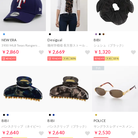
NEW ERA
Desigual
BIBI
3930 MLB Texas Rangers （BLUE）
幾何学模様 長方形ストール （グレー/ブラック）
シュシュ （ブラック）
￥2,860
￥2,669
￥1,320
40%OFF
70%OFF
10%
50%OFF
15%
予約
BIBI
BIBI
POLICE
バンスクリップ （ネイビー）
バンスクリップ （ブラック）
サングラス レディース メンズ （ゴールド）
￥2,640
￥2,640
￥2,530