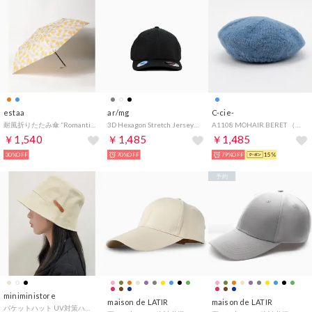
estaa
ar/mg
C-cie-
耐風折りたたみ傘 ”Romantic Retro ドットフラワー” （オレンジ）
3D Hexagon Stretch Jersey Cap （ブラック）
A1108 MOHAIR BERET （ライトブルー）
￥1,540
￥1,485
￥1,485
30%OFF
70%OFF
79%OFF
15%
予約
miniministore
maison de LATIR
maison de LATIR
バケットハット UV対策ハット 小顔帽子 （アイボリー）