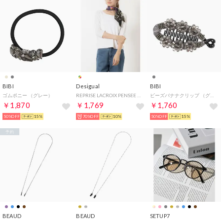
BIBI
Desigual
BIBI
ゴムポニー （グレー）
REPRISE LACROIX PENSEE 四角スカーフ （マルチ）
ビーズバナナクリップ （グレー）
￥1,870
￥1,769
￥1,760
50%OFF
15%
70%OFF
10%
50%OFF
15%
予約
BEAUD
BEAUD
SETUP7