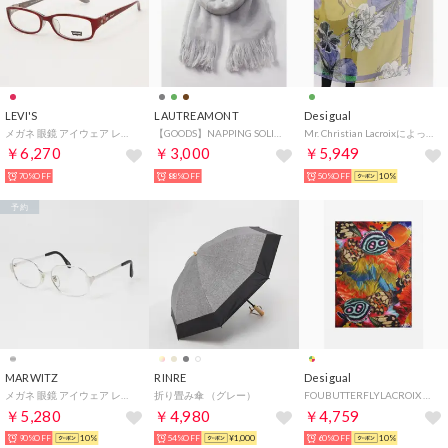
LEVI'S
LAUTREAMONT
Desigual
メガネ 眼鏡 アイウェア レディース メンズ （レッド）
【GOODS】NAPPING SOLID STOLE （グレー）
Mr. Christian Lacroixによってデザインされたスカーフ （グリーン）
￥6,270
￥3,000
￥5,949
70%OFF
88%OFF
50%OFF
10%
予約
MARWITZ
RINRE
Desigual
メガネ 眼鏡 アイウェア レディース メンズ （シルバー）
折り畳み傘 （グレー）
FOUBUTTERFLYLACROIX 長方形スカーフ （マルチ）
￥5,280
￥4,980
￥4,759
90%OFF
10%
54%OFF
¥1,000
60%OFF
10%