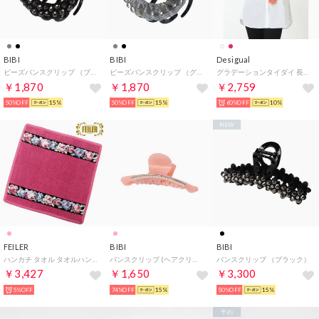
BIBI
BIBI
Desigual
ビーズバンスクリップ （ブラック）
ビーズバンスクリップ （グレー）
グラデーションタイダイ 長方形ストール （ピンク/レッド）
￥1,870
￥1,870
￥2,759
50%OFF
15%
50%OFF
15%
60%OFF
10%
NEW
FEILER
BIBI
BIBI
ハンカチ タオル タオルハンカチ 25cm AIDA BLACK アイーダ 花柄 AIDABLACK127 （127 Cherry（ピンク））
バンスクリップ (ヘアクリップ) （ピンク／ホワイト）
バンスクリップ （ブラック）
￥3,427
￥1,650
￥3,300
5%OFF
74%OFF
15%
50%OFF
15%
予約