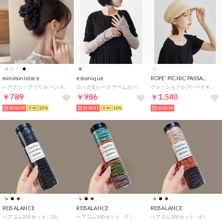
miniministore
emonique
ROPE' PICNIC PASSAGE
ヘアクリップ フリル バンスクリップ
ロング丈レース アームカバー UPF30+ （ブルー系）
ウォッシャブルブレードキャスケット （ベージュ（27））
￥789
￥986
￥1,540
60%OFF
25%
31%OFF
10%
60%OFF
REBALANCE
REBALANCE
REBALANCE
へアゴム100セット （D）
へアゴム100セット （F）
へアゴム100セット （C）