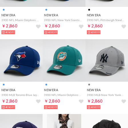
NEW ERA
NEW ERA
NEW ERA
3930 NFL Miami Dolphins （TURQUOISE）
3930 NFL New York Giants （BLUE）
3930 NFL Pittsburgh Steelers （BLACK）
￥2,860
￥2,860
￥2,860
40%OFF
40%OFF
40%OFF
NEW ERA
NEW ERA
NEW ERA
3930 MLB Toronto Blue Jays （BLUE）
3930 NFL Miami Dolphins （TURQUOISE）
3930 MLB New York Yankees （L.GREY）
￥2,860
￥2,860
￥2,860
40%OFF
40%OFF
40%OFF