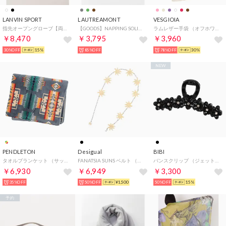
LANVIN SPORT
LAUTREAMONT
VESGIOIA
指先オープングローブ【両手用】
【GOODS】NAPPING SOLID STOLE （キャメル）
ラムレザー手袋 （オフホワイト）
￥8,470
￥3,795
￥3,960
30%OFF
15%
85%OFF
78%OFF
30%
NEW
PENDLETON
Desigual
BIBI
タオルブランケット （サックス系）
FANATSIA SUNS ベルト （グレー/ブラック）
バンスクリップ （ジェットブラック/ゴールド）
￥6,930
￥6,949
￥3,300
35%OFF
50%OFF
¥1,500
50%OFF
15%
予約