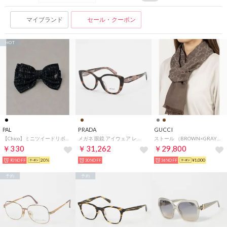
マイブランド
セール・クーポン
HOT
PAL
PRADA
GUCCI
【Chico】ミニツイードリボンバレッタ （black）
メガネ 眼鏡 アイウェア レディース メンズ （ハバナ）
ストール （BROWN×GRAY）
￥330
￥31,262
￥29,800
90%OFF
20%
30%OFF
36%OFF
¥1,000
予約
予約