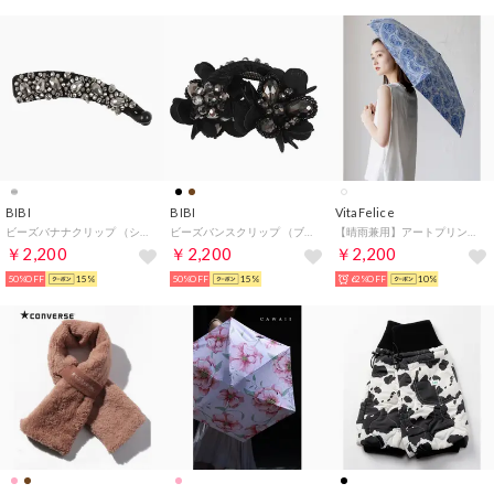
BIBI
BIBI
VitaFelice
ビーズバナナクリップ （シルバー）
ビーズバンスクリップ （ブラック）
【晴雨兼用】アートプリント折りたたみ傘（カラフル/軽量） （PAISLEY）
￥2,200
￥2,200
￥2,200
50%OFF
15%
50%OFF
15%
62%OFF
10%