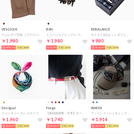
VESGIOIA
BIBI
REBALANCE
ラムレザー手袋 （ブラウン）
ミニバンスクリップ (ヘアクリップ) （ダークブラウン系）
ネクタイ4点セット ギフトボックス プレゼント （M）
￥1,980
￥1,980
￥980
89%OFF
30%
50%OFF
15%
85%OFF
15%
Desigual
florge
AVIREX
ファンタジー カレ スカーフ （マルチ）
【無段階調整・牛革】ターンロックデザインプレーンウエストベルト （ワインレッド）
ワッペンメッシュキャップ （M・グレー）
￥1,960
￥1,740
￥1,914
60%OFF
10%
50%OFF
15%
40%OFF
15%