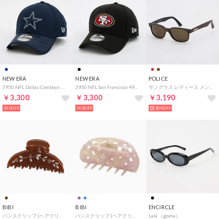
NEW ERA
NEW ERA
POLICE
3930 NFL Dallas Cowboys （NAVY）
3930 NFL San Francisco 49Ers （BLACK）
サングラス レディース メンズ （ブラウン2）
￥3,300
￥3,300
￥3,190
31%OFF
31%OFF
80%OFF
BIBI
BIBI
ENCIRCLE
バンスクリップ (ヘアクリップ) （ブラウン）
バンスクリップ (ヘアクリップ） （パープル系）
Lala （goma）