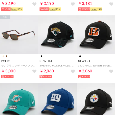
￥3,190
￥3,190
￥3,181
50%OFF
15%
50%OFF
15%
82%OFF
15%
予約
POLICE
NEW ERA
NEW ERA
サングラス レディース メンズ （ブラウン）
3930 NFL JACKSONVILLE JAGUARS （BLACK）
3930 NFL Cincinnati Bengals （BLACK）
￥3,080
￥2,860
￥2,860
80%OFF
40%OFF
40%OFF