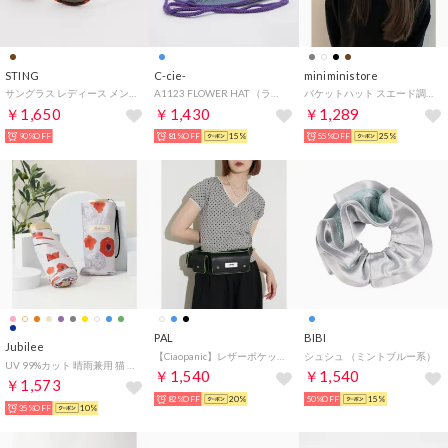
STING
C-cie-
miniministore
サングラス レディース メンズ （デミブラウン）
A1123 FLOWER HAT （ライトブルー）
バケットハット スエード調レディース帽子
￥1,650
￥1,430
￥1,289
90%OFF
81%OFF
15%
55%OFF
25%
PAL
BIBI
Jubilee
【Ciaopanic】レザーポケットベルトポーチ （black）
シュシュ （ミントブルー系）
UV 99%カット 晴雨兼用 猫 北欧 タータン デザインなど 軽量コンパクト 折りたたみ日傘 UPF50+ （その他18）
￥1,540
￥1,540
￥1,573
82%OFF
20%
50%OFF
15%
35%OFF
10%