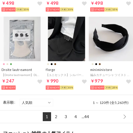
￥498
￥498
￥498
57%OFF
15%
57%OFF
15%
57%OFF
15%
Droite lautreamont
florge
miniministore
【Droite lautreamont】DLキノウセイカラーマスク【返品不可商品】 （ベージュ）
【ユニセックス】シルバーバックルシンプルレザーベルト （ブラック/ガンメタ）
編みカチューシャ ツイスト 韓国風
￥247
￥990
￥979
85%OFF
50%OFF
15%
52%OFF
25%
表示順 :
1 ～ 120件 (全5,263件)
1
2
3
4
...44