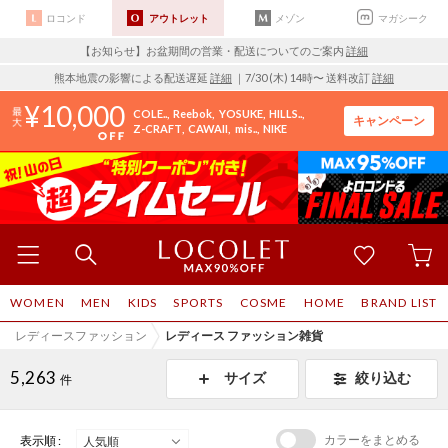
ロコンド
アウトレット
メゾン
マガシーク
【お知らせ】お盆期間の営業・配送についてのご案内
詳細
熊本地震の影響による配送遅延
詳細
｜7/30 (木) 14時〜 送料改訂
詳細
10,000
COLE..
Reebok
YOSUKE
HILLS..
キャンペーン
Z-CRAFT
CAWAII
mis..
NIKE
WOMEN
MEN
KIDS
SPORTS
COSME
HOME
BRAND LIST
レディースファッション
レディース ファッション雑貨
5,263
サイズ
絞り込む
件
カラーをまとめる
表示順 :