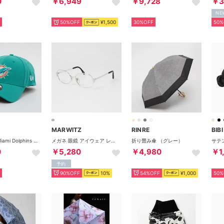
0
￥6,949
￥9,728
￥3
NE
50%OFF
¥1,500
30%OFF
50%
MARWITZ
RINRE
BIBI
3930 NFL Miami Dolphins （TURQUOISE）
メガネ 眼鏡 アイウェア レディース メンズ （シルバー）
折り畳み傘 （グレー）
0
￥5,280
￥4,980
￥1
予約
90%OFF
10%
54%OFF
¥1,000
50%