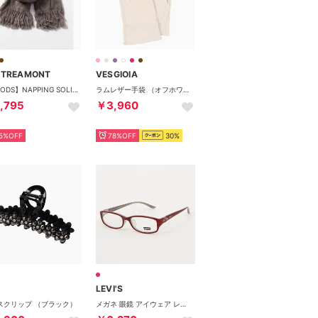
UTREAMONT
VESGIOIA
【GOODS】NAPPING SOLID STOLE （キャメル）
ラムレザー手袋 （オフホワイト）
,795
￥3,960
5%OFF
78%OFF
30%
LEVI'S
スクリップ （ブラック）
メガネ 眼鏡 アイウェア レディース メンズ （レッド）