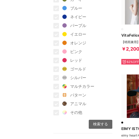
ブルー
ネイビー
パープル
イエロー
VitaFelic
オレンジ
￥2,20
ピンク
レッド
62%OFF
ゴールド
シルバー
マルチカラー
パターン
アニマル
その他
EIMY IST