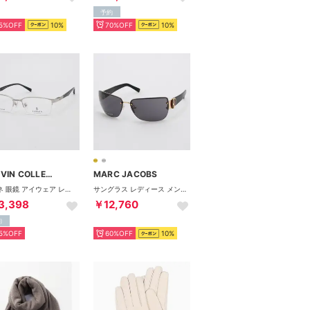
予約
5%OFF
10%
70%OFF
10%
LANVIN COLLECTION
MARC JACOBS
メガネ 眼鏡 アイウェア レディース メンズ （シルバー）
サングラス レディース メンズ （ゴールド/ブラック）
3,398
￥12,760
約
5%OFF
60%OFF
10%