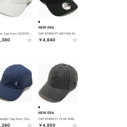
NEW ERA
All-Day Cap Ivory [2UG10101951] （Ivory）
CAP 9TWENTY NEYYAN SIDE PATCH ブラック [14745048] （ブラック）
,380
￥4,840
NEW ERA
Lightweight Cap Navy [2UF10330255] （Navy）
CAP 9TWENTY CLNE EMBOSS LOGO ブラック [14745113] （ブラック）
,380
￥4,950