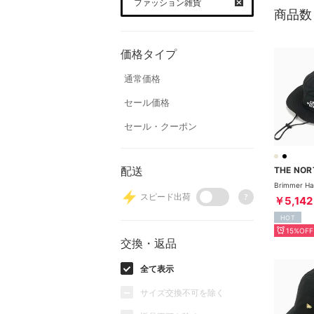
ファッション雑貨
商品数
価格タイプ
通常価格
セール価格
セール・クーポン
配送
スピード出荷
?
￥5,142
HOT
15%OFF
交換・返品
全て表示
サイズ交換不可を除く