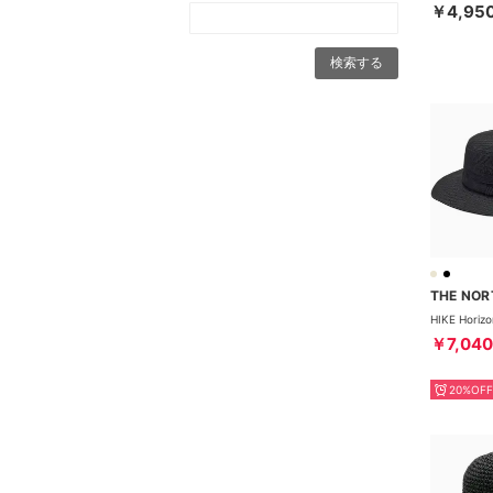
￥4,95
￥7,040
20%OFF