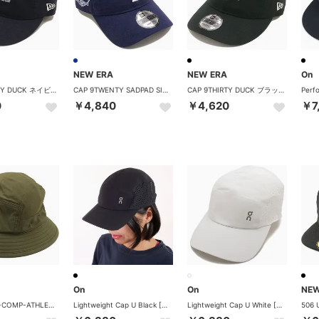
NEW ERA
NEW ERA
On
CAP 9THIRTY DUCK ネイビー [14744979] （ネイビー）
CAP 9TWENTY SADPAD SIDE PATCH ライトネイビー [14745028] （ライトネイビー）
CAP 9THIRTY DUCK ブラック [14744980] （ブラック）
0
￥4,840
￥4,620
￥7
On
On
NEW
GOBUCKET-COMP-ATHLETICS Kombu [4104990681261] （Kombu）
Lightweight Cap U Black [2UF10330553] （Black）
Lightweight Cap U White [2UF10330069] （White）