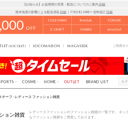
【お知らせ】お盆期間の営業・配送についてのご案内
詳細
熊本地震の影響による配送遅延
詳細
｜7/30 (木) 14時〜 送料改訂
詳細
,000
COLE HAAN
Reebok
YOSUKE
OFF
Z-CRAFT
CAWAII
mischief
TLET
LOCOMAISON
MAGASEEK
(LOCOLET)
ご利用ガ
SPORTS
COSME
HOME
OUTLET
BRAND LIST
f ミスチーフ - レディース ファッション雑貨
レディースファッションのファッション雑貨の一覧です。 ネックウ
ション雑貨
なファッション雑貨をご用意しております。