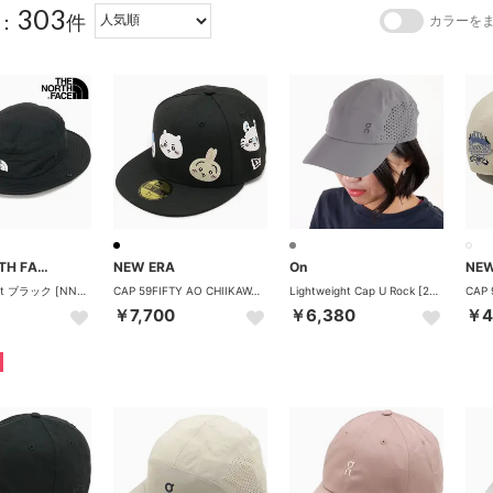
303
：
件
カラーを
THE NORTH FACE
NEW ERA
On
NEW
Brimmer Hat ブラック [NN02648-K] （ブラック）
CAP 59FIFTY AO CHIIKAWA FRIENDS ブラック [14864521] （ブラック）
Lightweight Cap U Rock [2UF10330122] （Rock）
￥7,700
￥6,380
￥4