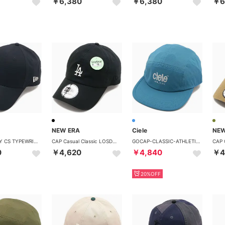
￥6,380
￥6,380
￥6
NEW ERA
Ciele
NEW
CAP 9FORTY CS TYPEWRITER BASIC ブラック [14744839] （ブラック）
CAP Casual Classic LOSDOD ブラック [14744736] （ブラック）
GOCAP-CLASSIC-ATHLETICS Harbor [4104840680261] （Harbor）
0
￥4,620
￥4,840
￥4
20%OFF