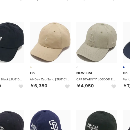
On
NEW ERA
On
All-Day Cap Black [2UG10100553] （Black）
All-Day Cap Sand [2UG10100554] （Sand）
CAP 9TWENTY LOSDOD EMBOSS LOGO ストーン [14745091] （ストーン）
0
￥6,380
￥4,950
￥7