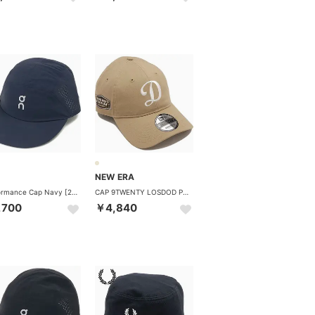
NEW ERA
Performance Cap Navy [2UE30500255] （Navy）
CAP 9TWENTY LOSDOD PRAC SIDE PATCH キャメル [14745084] （キャメル）
,700
￥4,840