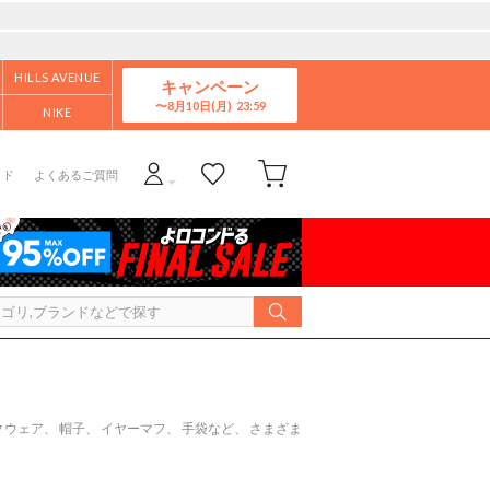
HILLS AVENUE
キャンペーン
8月10日(月)
NIKE
イド
よくあるご質問
ェア、 帽子、 イヤーマフ、 手袋など、 さまざま