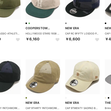
COOPERSTOWN BALL CAP
NEW ERA
NEW
GOCAP-CLASSIC-ATHLETICS Kombu [4104840681261] （Kombu）
HOLLYWOOD STARS 1938 STONE/GREEN [HWDP38] （STONE/GREEN）
CAP RC 9FIFTY LOSDOD PATCHWORK グラファイト/ナイトシフトネイビー [14744668] （グラファイト/ナイトシフトネイビー）
0
￥6,160
￥6,600
￥4
NEW ERA
NEW ERA
CAP 9THIRTY PATCHWORK ブラック/ネイビー [14744975] （ブラック/ネイビー）
CAP 9THIRTY PATCHWORK カーキ/ペブル [14744974] （カーキ/ペブル）
CAP 9TWENTY SADPAD BEIGE SWEAT BAND クロームホワイト [14745031] （クロームホワイト）