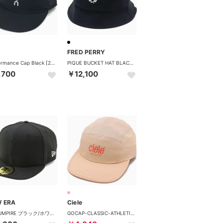
FRED PERRY
Performance Cap Black [2UE30500553] （Black）
PIQUE BUCKET HAT BLACK/SNOWWHITE [HW2296-843] （BLACK/SNOWWHITE）
,700
￥12,100
 ERA
Ciele
506 UMPIRE ブラック/ホワイト [14525237] （ブラック/ホワイト）
GOCAP-CLASSIC-ATHLETICS Cadmium [4104840689261] （Cadmium）