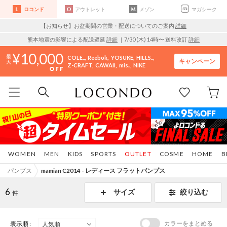
ロコンド
アウトレット
メゾン
マガシーク
【お知らせ】お盆期間の営業・配送についてのご案内
詳細
熊本地震の影響による配送遅延
詳細
｜7/30 (木) 14時〜 送料改訂
詳細
10,000
COLE..
Reebok
YOSUKE
HILLS..
キャンペーン
Z-CRAFT
CAWAII
mis..
NIKE
WOMEN
MEN
KIDS
SPORTS
OUTLET
COSME
HOME
B
パンプス
mamian C2014 - レディース フラットパンプス
6
サイズ
絞り込む
件
カラーをまとめる
表示順 :