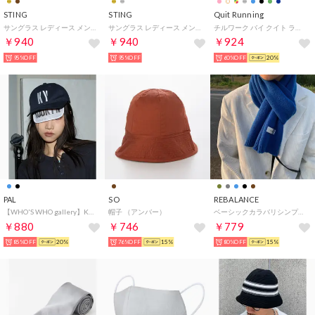
STING
STING
Quit Running
サングラス レディース メンズ （ゴールド）
サングラス レディース メンズ （シルバー）
チルワーク バイ クイト ランニング CHILLWORK by イージーケア 洗えるネクタイ 花柄 & フローラルデザイン スリム （ロイヤルブルー）
￥940
￥940
￥924
95%OFF
95%OFF
60%OFF
20%
PAL
SO
REBALANCE
【WHO'S WHO gallery】KY Sunshield logo cap （navy）
帽子 （アンバー）
ベーシックカラバリシンプルマフラー （D）
￥880
￥746
￥779
85%OFF
20%
76%OFF
15%
80%OFF
15%