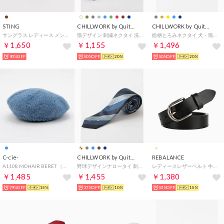
STING
CHILLWORK by Quit Running
CHILLWORK by Quit Running
サングラス レディース メンズ （デミブラウン）
猫デザイン 刺繍ネクタイ 洗えるイージーケア ネコ スリム （その他15）
総柄とろみネクタイ 犬・猫やアートモチーフ 幅広め （その他11）
￥1,650
￥1,155
￥1,496
90%OFF
50%OFF
20%
50%OFF
20%
C-cie-
CHILLWORK by Quit Running
REBALANCE
A1108 MOHAIR BERET （ライトブルー）
野球デザインナロータイ 刺繍ネクタイ 洗えるイージーケア （その他7）
レディースレザーベルト 牛革 （B）
￥1,485
￥1,455
￥1,380
79%OFF
15%
37%OFF
10%
53%OFF
15%