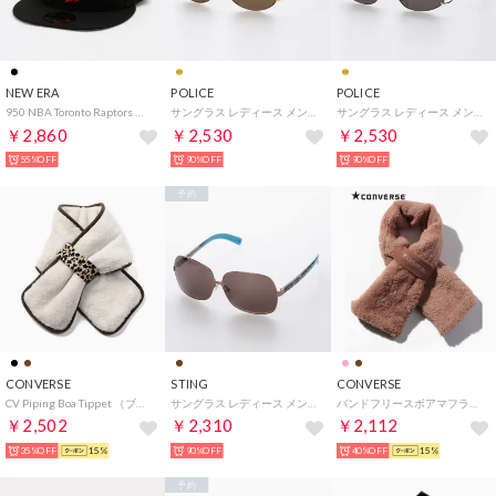
NEW ERA
POLICE
POLICE
950 NBA Toronto Raptors （BLACK）
サングラス レディース メンズ （ゴールド）
サングラス レディース メンズ （ゴールド）
￥2,860
￥2,530
￥2,530
55%OFF
90%OFF
90%OFF
予約
CONVERSE
STING
CONVERSE
CV Piping Boa Tippet （ブラウン）
サングラス レディース メンズ （ブラウン）
バンドフリースボアマフラー （ブラウン）
￥2,502
￥2,310
￥2,112
35%OFF
15%
90%OFF
40%OFF
15%
予約