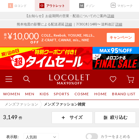
ロコンド
アウトレット
メゾン
マガシーク
【お知らせ】お盆期間の営業・配送についてのご案内
詳細
熊本地震の影響による配送遅延
詳細
｜7/30 (木) 14時〜 送料改訂
詳細
10,000
COLE..
Reebok
YOSUKE
HILLS..
キャンペーン
Z-CRAFT
CAWAII
mis..
NIKE
WOMEN
MEN
KIDS
SPORTS
COSME
HOME
BRAND LIST
メンズファッション
メンズ ファッション雑貨
3,149
サイズ
絞り込む
件
カラーをまとめる
表示順 :