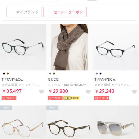
マイブランド
セール・クーポン
TIFFANY&Co.
GUCCI
TIFFANY&Co.
メガネ 眼鏡 アイウェア レディース メンズ （ブラック/シルバー）
ストール （BROWN×GRAY）
メガネ 眼鏡 アイウェア レディース メンズ （ブラック/ティファニーブルー）
￥35,497
￥29,800
￥29,243
30%OFF
36%OFF
¥1,000
35%OFF
予約
予約