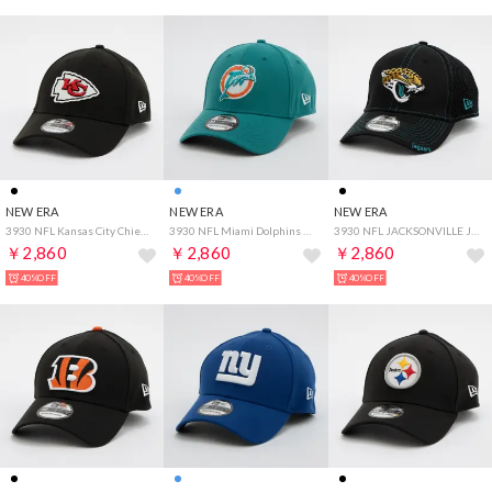
NEW ERA
NEW ERA
NEW ERA
3930 NFL Kansas City Chiefs （BLACK）
3930 NFL Miami Dolphins （TURQUOISE）
3930 NFL JACKSONVILLE JAGUARS （BLACK）
￥2,860
￥2,860
￥2,860
40%OFF
40%OFF
40%OFF