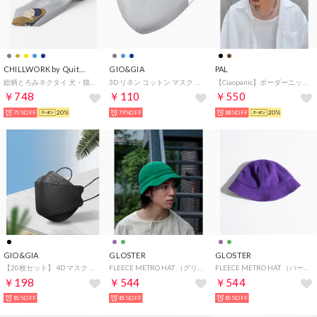
CHILLWORK by Quit Running
GIO&GIA
PAL
総柄とろみネクタイ 犬・猫やアートモチーフ 幅広め （その他10）
3D リネン コットン マスク 洗って使える 肌に優しい 通気性 フィット感 耳が痛くなりにくい 呼吸しやすい 男女兼用 紫外線対策【返品不可商品】 （グレー）
【Ciaopanic】ボーダーニットハット （black）
￥748
￥110
￥550
75%OFF
20%
79%OFF
88%OFF
20%
GIO&GIA
GLOSTER
GLOSTER
【20枚セット】 4D マスク 1枚入り 個別包装 柳葉型 口紅付きにくい 4層構造 大人用 不織布 男女兼用 ウィルス対策 花粉 飛沫【返品不可商品】 （ブラック
FLEECE METRO HAT （グリーン）
FLEECE METRO HAT （パープル）
￥198
￥544
￥544
85%OFF
85%OFF
85%OFF