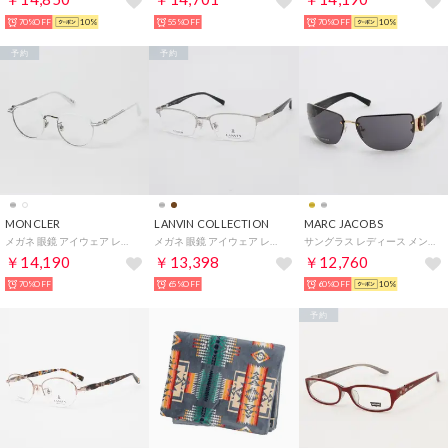
70%OFF
10%
55%OFF
70%OFF
10%
予約
予約
MONCLER
LANVIN COLLECTION
MARC JACOBS
メガネ 眼鏡 アイウェア レディース メンズ （ホワイト）
メガネ 眼鏡 アイウェア レディース メンズ （シルバー）
サングラス レディース メンズ （ゴールド/ブラック）
￥14,190
￥13,398
￥12,760
70%OFF
65%OFF
60%OFF
10%
予約