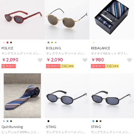
POLICE
ROLLING
REBALANCE
サングラス レディース メンズ （ダークレッド）
サングラス レディース メンズ （ゴールド）
ネクタイ4点セット ギフトボックス プレゼント （M）
￥2,090
￥2,090
￥980
90%OFF
90%OFF
10%
85%OFF
15%
Quit Running
STING
STING
ピュアシルク100% レジメンタルストライプ シルクネクタイ （ブラウン）
サングラス レディース メンズ （ブラック）
サングラス レディース メンズ （ブラック）