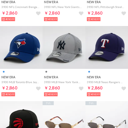
NEW ERA
NEW ERA
NEW ERA
3930 NFL Cincinnati Bengals （BLACK）
3930 NFL New York Giants （BLUE）
3930 NFL Pittsburgh Steelers （BLACK）
￥2,860
￥2,860
￥2,860
40%OFF
40%OFF
40%OFF
NEW ERA
NEW ERA
NEW ERA
3930 MLB Toronto Blue Jays （BLUE）
3930 MLB New York Yankees （L.GREY）
3930 MLB Texas Rangers （BLUE）
￥2,860
￥2,860
￥2,860
40%OFF
40%OFF
40%OFF
予約
予約