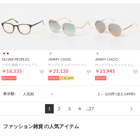
OLIVER PEOPLES
JIMMY CHOO
JIMMY CHOO
メガネ 眼鏡 アイウェア レディース メンズ （バーガンディ/ベージュ）
サングラス レディース メンズ （ゴールドコッパー）
サングラス レディース メンズ （ゴールドヌード）
￥16,335
￥21,120
￥21,945
50%OFF
60%OFF
20%
65%OFF
表示順 :
1 ～ 120件 (全3,149件)
1
2
3
4
...27
ファッション雑貨 の人気アイテム