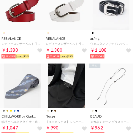
REBALANCE
REBALANCE
ar/mg
レディースレザーベルト 牛革 （A）
レディースレザーベルト 牛革 （C）
ウェスタンソリッドバックルベルト （ブラック系その他2）
￥1,380
￥1,380
￥1,188
53%OFF
15%
53%OFF
15%
60%OFF
予約
CHILLWORK by Quit Running
florge
BEAUD
総柄とろみネクタイ 犬・猫やアートモチーフ 幅広め （その他12）
【ユニセックス】シルバーバックルシンプルレザーベルト （ブラック/ガンメタ）
メガネチェーン グラスコード ストラップ レディース メンズ （ブラック/ブラック）
￥1,047
￥990
￥962