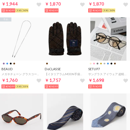
￥1,944
￥1,870
￥1,870
35%OFF
10%
90%OFF
90%OFF
10%
予約
BEAUD
DoCLASSE
SETUP7
メガネチェーン グラスコード ストラップ レディース メンズ （ブラック）
【イタリアラムMOON手袋】 （ブラウン）
サングラス アイウェア 超軽量 メタル コンビ カラーレンズ ボストン型 ウェリントン型 UVカット 紫外線対策 （BLK5）
￥1,760
￥1,757
￥1,698
60%OFF
15%
80%OFF
75%OFF