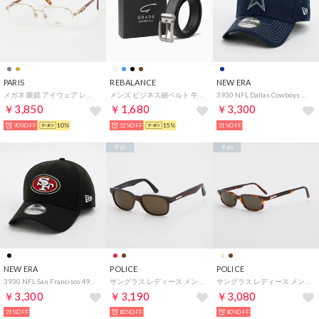
PARIS
REBALANCE
NEW ERA
メガネ 眼鏡 アイウェア レディース メンズ （ゴールド/ブラウン）
メンズ ビジネス細ベルト 牛革 レザーベルト ギフトボックス （ブラック）
3930 NFL Dallas Cowboys （NAVY）
￥3,850
￥1,680
￥3,300
90%OFF
10%
32%OFF
15%
31%OFF
予約
予約
NEW ERA
POLICE
POLICE
3930 NFL San Francisco 49Ers （BLACK）
サングラス レディース メンズ （ブラウン2）
サングラス レディース メンズ （ブラウン）
￥3,300
￥3,190
￥3,080
31%OFF
80%OFF
80%OFF