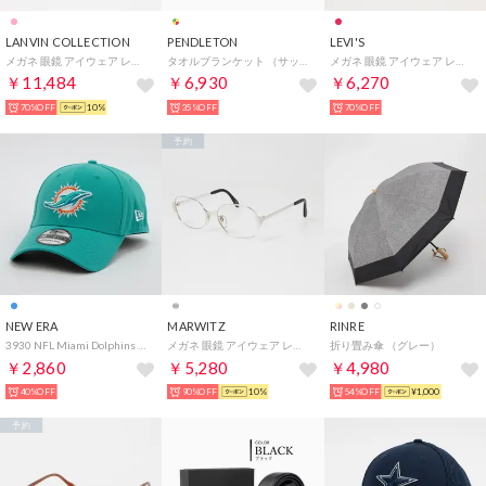
LANVIN COLLECTION
PENDLETON
LEVI'S
メガネ 眼鏡 アイウェア レディース メンズ （ピンク）
タオルブランケット （サックス系）
メガネ 眼鏡 アイウェア レディース メンズ （レッド）
￥11,484
￥6,930
￥6,270
70%OFF
10%
35%OFF
70%OFF
予約
NEW ERA
MARWITZ
RINRE
3930 NFL Miami Dolphins （TURQUOISE）
メガネ 眼鏡 アイウェア レディース メンズ （シルバー）
折り畳み傘 （グレー）
￥2,860
￥5,280
￥4,980
40%OFF
90%OFF
10%
54%OFF
¥1,000
予約