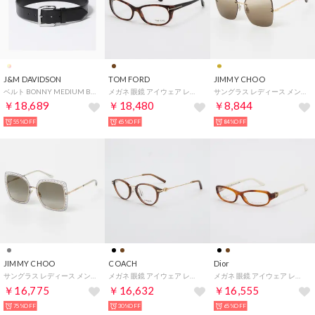
J&M DAVIDSON
TOM FORD
JIMMY CHOO
ベルト BONNY MEDIUM BELT （999S/ブラック×シルバー）
メガネ 眼鏡 アイウェア レディース メンズ （デミブラウン）
サングラス レディース メンズ （マットゴールド/ブラウン）
￥18,689
￥18,480
￥8,844
55%OFF
65%OFF
84%OFF
JIMMY CHOO
COACH
Dior
サングラス レディース メンズ （クリアグレー/ゴールド）
メガネ 眼鏡 アイウェア レディース メンズ （ブラウン/ゴールド）
メガネ 眼鏡 アイウェア レディース メンズ （ライトブラウン）
￥16,775
￥16,632
￥16,555
75%OFF
30%OFF
65%OFF