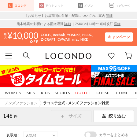
ロコンド
アウトレット
メゾン
マガシーク
【お知らせ】お盆期間の営業・配送についてのご案内
詳細
熊本地震の影響による配送遅延
詳細
｜7/30 (木) 14時〜 送料改訂
詳細
10,000
COLE..
Reebok
YOSUKE
HILLS..
キャンペーン
Z-CRAFT
CAWAII
mis..
NIKE
WOMEN
MEN
KIDS
SPORTS
OUTLET
COSME
HOME
B
メンズファッション
ラコステ公式 - メンズ ファッション雑貨
148
サイズ
絞り込む
件
カラーをまとめる
表示順 :