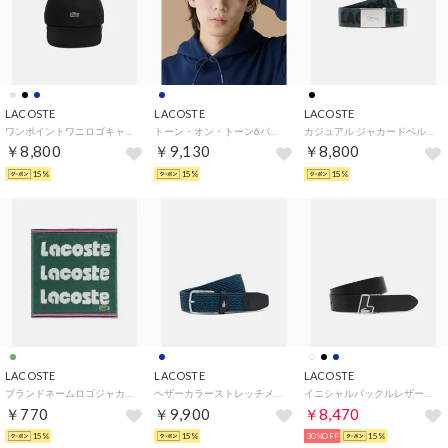
LACOSTE
LACOSTE
LACOSTE
ワンポイントワニロゴキャップ （ブラック)
トーン・オン・トーン6パネルキャップ （ネイビー）
カジュアル ジャカードベルト （ブラック×グリーン）
￥8,800
￥9,130
￥8,800
15%
15%
15%
LACOSTE
LACOSTE
LACOSTE
ブランドネームロゴジャカードパイル地ハンカチタオル （グリーン)
ヘザーカラーストレッチメッシュベルト （ネイビー）
イニシャルバックルレザーベルト （ブラック)
￥770
￥9,900
￥8,470
15%
15%
30%OFF
15%