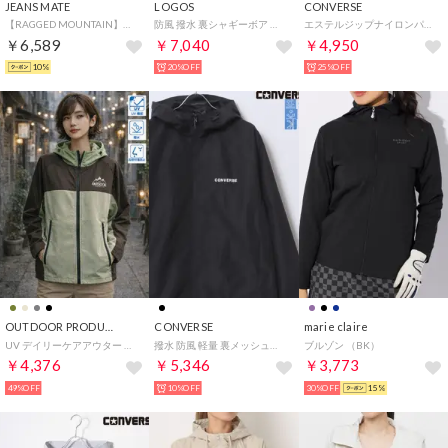
JEANS MATE
LOGOS
CONVERSE
【RAGGED MOUNTAIN】全天候型 オールウェザー マウンテンパーカー ウインドブレーカー 撥水 防風 （エメグリーン）通勤 通学 華奢見え
防風 撥水 裏シャギーボア ナイロン マウンテンパーカー / アウター メンズ レディース ユニセックス ブルゾン アウター マンパー マウンパ フーディー ジャケット
エステルジップナイロンパーカー アウター レディース スポーツ ブルゾン フルジップパーカー ウインドブレーカー
￥6,589
￥7,040
￥4,950
10%
20%OFF
25%OFF
OUTDOOR PRODUCTS
CONVERSE
marie claire
UV デイリーケアアウター （ベージュ）
撥水 防風 軽量 裏メッシュフルジップパーカー ブルゾン ライトアウター ナイロンパーカー 旅行 アウトドア メンズ レディース ユニセックス
ブルゾン （BK）
￥4,376
￥5,346
￥3,773
49%OFF
10%OFF
30%OFF
15%