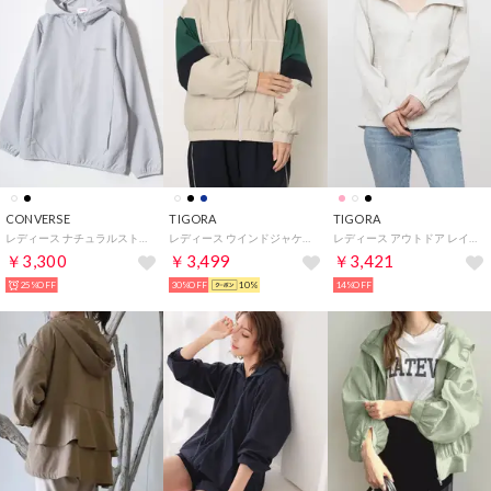
CONVERSE
TIGORA
TIGORA
レディース ナチュラルストレッチ ナイロンジップパーカー ウインドブレーカー マウンテンパーカー ナイロンジャケット アウター
レディース ウインドジャケット iHEATウィンドジャケット TR-9A2985WJ （オフホワイト *GR）
レディース アウトドア レインジャケット ユーティリティレインジャケット TR-9D2035RJ （アイボリー）
￥3,300
￥3,499
￥3,421
25%OFF
30%OFF
10%
14%OFF