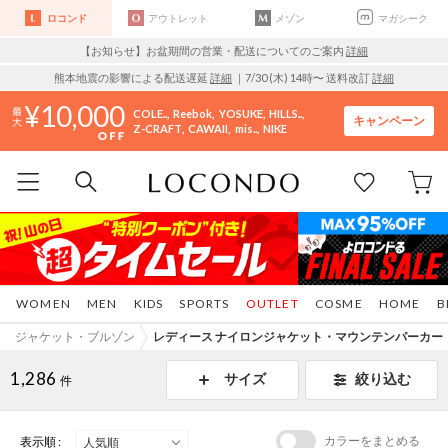
ロコンド
アウトレット
メゾン
マガシーク
【お知らせ】お盆期間の営業・配送についてのご案内
詳細
熊本地震の影響による配送遅延
詳細
｜7/30 (木) 14時〜 送料改訂
詳細
10,000
COLE..
Reebok
YOSUKE
HILLS..
キャンペーン
Z-CRAFT
CAWAII
mis..
NIKE
WOMEN
MEN
KIDS
SPORTS
OUTLET
COSME
HOME
B
ジャケット・ブルゾン
レディース ナイロンジャケット・マウンテンパーカー
1,286
サイズ
絞り込む
件
カラーをまとめる
表示順 :