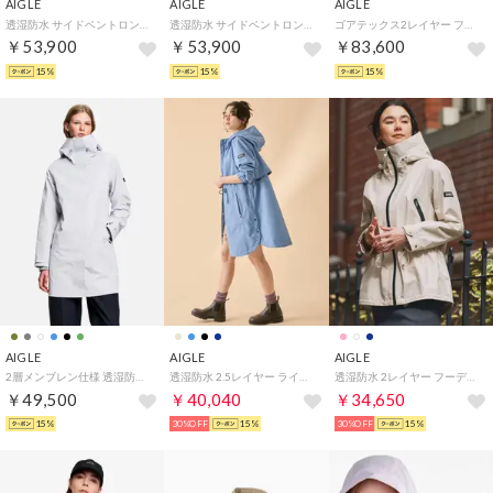
AIGLE
AIGLE
AIGLE
透湿防水 サイドベントロングジャケット （ブラック）
透湿防水 サイドベントロングジャケット （モスグリーン）
ゴアテックス2レイヤー フィッシュテールロングジャケット T-KIT （ダークグリーン）
￥53,900
￥53,900
￥83,600
15%
15%
15%
AIGLE
AIGLE
AIGLE
2層メンブレン仕様 透湿防水 防風 ロングフーデッドジャケット / マウンテンパーカー ミドル丈 （ライトグレー）
透湿防水 2.5レイヤー ライディングジャケット RP （ブルー)
透湿防水 2レイヤー フーディジャケット RP （ホワイト)
￥49,500
￥40,040
￥34,650
15%
30%OFF
15%
30%OFF
15%