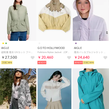
AIGLE
GO TO HOLLYWOOD
AIGLE
超軽量 撥水 UVカット フーディショートジャケット （セージグリーン)
Folklore Nylon Jacket （OFF WHITE）
撥水パッカブルジャケット （パープル）
￥27,500
￥20,460
￥24,640
15%
40%OFF
30%OFF
15%