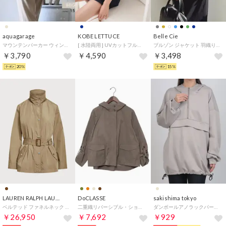
aquagarage
KOBE LETTUCE
Belle Cie
マウンテンパーカー ウィンドブレーカー （ベージュ）
[ 水陸両用 ] UVカットフルジップパーカー[C6646] （ネイビー）
ブルゾン ジャケット 羽織り アウター シアー 透け感 軽量 春夏 レディース 韓国ファッション ライトアウター フードジャケット トレンド 上品 （ミントグリーン）
￥3,790
￥4,590
￥3,498
20%
15%
LAUREN RALPH LAUREN
DoCLASSE
sakishima tokyo
ベルテッド ファネルネック アノラック （260ブラウン）
二重織リバーシブル・ショートフーディ （トープ）
ダンボールアノラックパーカー （グレイッシュベージュ）
￥26,950
￥7,692
￥929