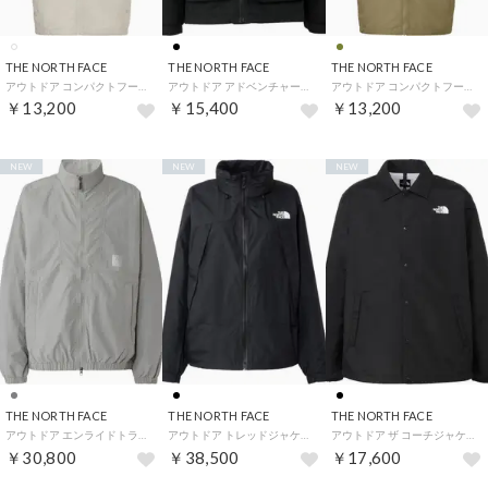
THE NORTH FACE
THE NORTH FACE
THE NORTH FACE
アウトドア コンパクトフーデッドベスト NP22635 （FI フォッシルアイボリー）
アウトドア アドベンチャージャケット NPJ22630 （K ブラック）
アウトドア コンパクトフーデッドベスト NP22635 （CK クラシックカーキ）
￥13,200
￥15,400
￥13,200
NEW
NEW
NEW
THE NORTH FACE
THE NORTH FACE
THE NORTH FACE
アウトドア エンライドトラックジャケット メンズ レディース アウター 上着 撥水 通気性 自 （ST ストーンスラブ）
アウトドア トレッドジャケット Tread Jacket レディース アウター シェル レインジャケット （K ブラック）
アウトドア ザ コーチジャケット メンズ レディース アウター 上着 撥水加工 シンプル トップ （K ブラック）
￥30,800
￥38,500
￥17,600