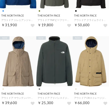
THE NORTH FACE
THE NORTH FACE
THE NORTH FACE
アウトドア トレニアンジャケット TORENIAN JACKET メンズ レディース ジャケット 上着 トッ （HE ヒーローブルー×エステー）
アウトドア TNFビーフリージャケット BE FREE JACKET レディース 通気性 虫よけ加工 UVカ （NT ニュートープ）
アウトドア クライムライトジャケット レディース トップス アウター フーディ 登山 ハイキン （K ブラック）
￥31,900
￥19,800
￥50,600
NEW
NEW
NEW
THE NORTH FACE
THE NORTH FACE
THE NORTH FACE
アウトドア マウンテンパーカ メンズ フーディ アウター 上着 ジャケット 撥水 軽量 秋冬 シ （CK クラシックカーキ）
アウトドア アドバンスドジャケット メンズ レディース アウター 上着 撥水加工 雨 雪 シンプ （AG アスファルトグレー）
アウトドア CRストレージジャケット メンズ レディース アウター 上着 フーディ 防水 手ぶら （KT ケルプタン）
￥39,600
￥25,300
￥66,000