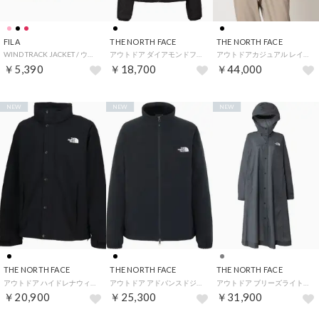
FILA
THE NORTH FACE
THE NORTH FACE
WIND TRACK JACKET / ウィンドトラックジャケット / カジュアルウェア / レディース （RED）
アウトドア ダイアモンドフューズアクションウィンドフーディ レディース アウター 上着 パー （K ブラック）
アウトドアカジュアル レインウェア Mountain Rounder Jacket_マウンテンラウンダージャケット（レディース） （ブラック）
￥5,390
￥18,700
￥44,000
NEW
NEW
NEW
THE NORTH FACE
THE NORTH FACE
THE NORTH FACE
アウトドア ハイドレナウィンドジャケット HYDRENA WIND JACKET メンズ レディース ウイン （K ブラック）
アウトドア アドバンスドジャケット メンズ レディース アウター 上着 撥水加工 雨 雪 シンプ （K ブラック）
アウトドア ブリーズライトニングコート NPW12660 （SP スモークドパール）
￥20,900
￥25,300
￥31,900