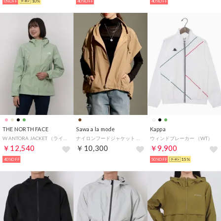
0%OFF
10%
40%OFF
40%OFF
THE NORTH FACE
Sawa a la mode
Kappa
W ANTORA JACKET （ライム）
ナイロンフードジャケット （モカ）
ウィンドブレーカー （WT）
￥12,540
￥10,300
￥9,900
40%OFF
50%OFF
15%