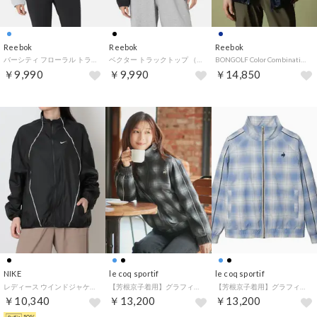
Reebok
Reebok
Reebok
バーシティ フローラル トラックトップ （ブルー）
ベクター トラックトップ （ブラック）
BONGOLF Color Combination Track Jacket REBOOT 90's （ネイビー）
￥9,990
￥9,990
￥14,850
NIKE
le coq sportif
le coq sportif
レディース ウインドジャケット ウィメンズ ATH DEPT WATER レペル W IM8200010 （BLACK/SAIL/SAIL）
【芳根京子着用】グラフィックフルジップウィンドジャケット
【芳根京子着用】グラフィックフルジップウィンドジャケット
￥10,340
￥13,200
￥13,200
10%