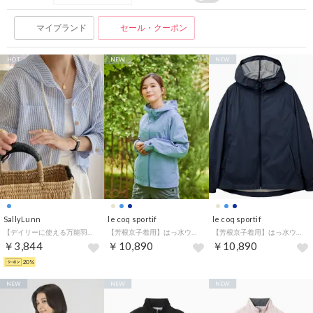
マイブランド
セール・クーポン
HOT
NEW
NEW
SallyLunn
le coq sportif
le coq sportif
【デイリーに使える万能羽織】ショート丈サマーライトパーカー （ブルー）
【芳根京子着用】はっ水ウィンドブレーカージャケット
【芳根京子着用】はっ水ウィンドブレーカージャケット
￥3,844
￥10,890
￥10,890
20%
NEW
NEW
NEW