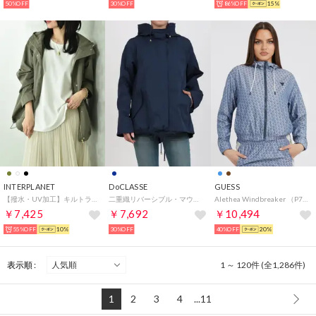
50%OFF
30%OFF
86%OFF
15%
INTERPLANET
DoCLASSE
GUESS
【撥水・UV加工】キルトライナー付フードショートコート （カーキ）
二重織リバーシブル・マウンテンパーカー （ネイビー）
Alethea Windbreaker （P7HD） ナイロンジャケット ウインドブレイカー
￥7,425
￥7,692
￥10,494
55%OFF
10%
30%OFF
40%OFF
20%
表示順 :
1 ～ 120件 (全1,286件)
1
2
3
4
...11