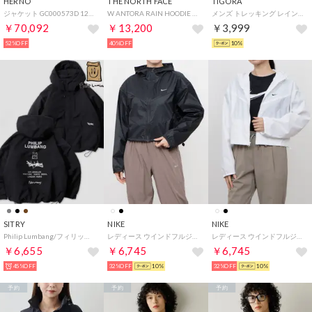
HERNO
THE NORTH FACE
TIGORA
ジャケット GC000573D 12701 ナイロン Aライン （9300/ブラック）
W ANTORA RAIN HOODIE （ベージュ）
メンズ トレッキング レインジャケット ユーティリティレインジャケット TR-9D1036RJ （ディープグリン）
￥70,092
￥13,200
￥3,999
52%OFF
40%OFF
10%
SITRY
NIKE
NIKE
Philip Lumbang/フィリップ・ランバン 2WAY フード脱着中綿ジャケット オーバーサイズ 防風 ドローコード パファージャケット パデッドジャケット ファイバーダウンジャケット レディース メンズ アウター
レディース ウインドフルジップ ウィメンズ NSW WR WVN LTWT HDED HJ1183010 （BLACK/BLACK/WHITE）
レディース ウインドフルジップ ウィメンズ NSW WR WVN LTWT HDED HJ1183100 (ホワイト)
￥6,655
￥6,745
￥6,745
45%OFF
32%OFF
10%
32%OFF
10%
予約
予約
予約