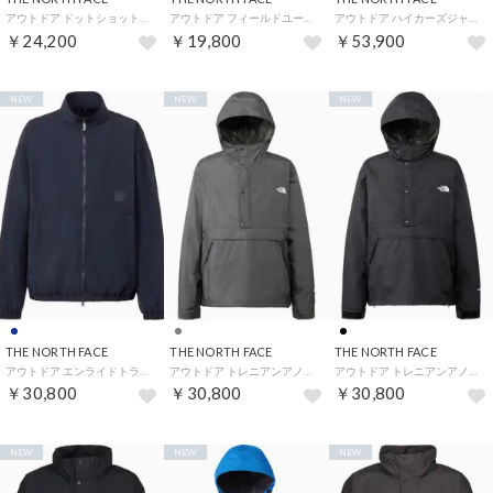
アウトドア ドットショットジャケット DOT SHOT JACKET メンズ レディース トップス コート （KT ケルプタン）
アウトドア フィールドユーティリティベスト Field Utility Vest メンズ レディース トップ （K ブラック）
アウトドア ハイカーズジャケット HIKERS' JACKET レディース GORETEX ゴアテックス ト （FG ヒューズボックスグレー）
￥24,200
￥19,800
￥53,900
NEW
NEW
NEW
THE NORTH FACE
THE NORTH FACE
THE NORTH FACE
アウトドア エンライドトラックジャケット ENRIDE TRACK JACKET メンズ レディース URB （AN アビエイターネイビー）
アウトドア トレニアンアノラック TORENIAN ANORAK メンズ レディース ウインドウェア アウト （AG アスファルトグレー）
アウトドア トレニアンアノラック TORENIAN ANORAK メンズ レディース ウインドウェア アウト （K ブラック）
￥30,800
￥30,800
￥30,800
NEW
NEW
NEW