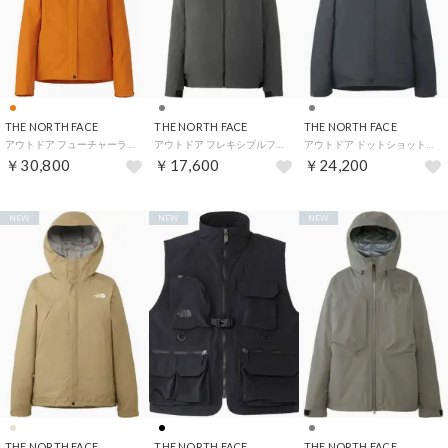
THE NORTH FACE
THE NORTH FACE
THE NORTH FACE
アウトドア フューチャーライトドリズルジャケット レディース FL Drizzle Jacket トップス （IC アイアンシトラス）
アウトドア フレキシブルフーディ FLEXIBLE HOODIE レディース シェルPF LOGOWEAR （ZC ミックスチャコール）
アウトドア ドットショットジャケット DOT SHOT JACKET メンズ レディース トップス コート （AG アスファルトグレー）
￥30,800
￥17,600
￥24,200
NEW
NEW
NEW
THE NORTH FACE
THE NORTH FACE
THE NORTH FACE