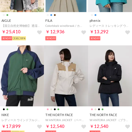
AIGLE
FILA
phenix
【国立自然史博物館】 透湿防水 UVカット ロングジャケット （ホワイト）
Colorblock windbreak / カラーブロックウィンドブレーカー / ユニセックス （Ivory）
レディース トレッキング ウィンドシェルジャケット POW25OT74 （TURQUOISE）
￥25,410
￥12,936
￥13,292
30%OFF
15%
30%OFF
30%OFF
NIKE
THE NORTH FACE
THE NORTH FACE
レディース ウインドフルジップ ウィメンズ NSW ハイブリッド ヴァーシティ ジャケット IF0333323 （FIR/MIDNIGHT NAVY/CHALK）
W ANTORA JACKET （ベージュ）
W ANTORA JACKET （ブラック）
￥17,899
￥12,540
￥12,540