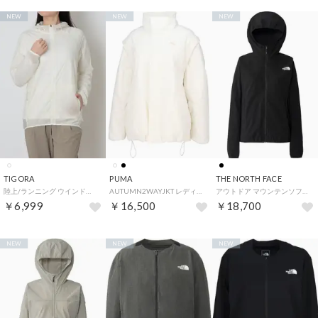
NEW
NEW
NEW
TIGORA
PUMA
THE NORTH FACE
陸上/ランニング ウインドブレーカー 軽量撥水スケルトンジャケット_ランニング TR-3R3104WJ （ホワイト）
AUTUMN2WAYJKT レディース ウィメンズ 女性 ジャケット アウター ジャンパー 上着 防寒 裏起毛 ポケット 高機能 ロゴ （87 WARMWHITE）
アウトドア マウンテンソフトシェルフーディ NPW22603 （K ブラック）
￥6,999
￥16,500
￥18,700
NEW
NEW
NEW