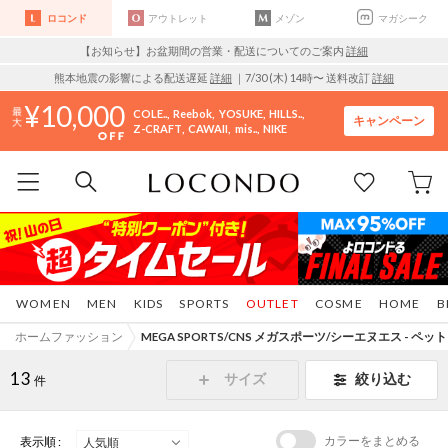
ロコンド
アウトレット
メゾン
マガシーク
【お知らせ】お盆期間の営業・配送についてのご案内
詳細
熊本地震の影響による配送遅延
詳細
｜7/30 (木) 14時〜 送料改訂
詳細
10,000
COLE..
Reebok
YOSUKE
HILLS..
キャンペーン
Z-CRAFT
CAWAII
mis..
NIKE
WOMEN
MEN
KIDS
SPORTS
OUTLET
COSME
HOME
B
ホームファッション
MEGA SPORTS/CNS メガスポーツ/シーエヌエス - ペッ
13
サイズ
絞り込む
件
カラーをまとめる
表示順 :