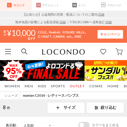
ロコンド
アウトレット
メゾン
マガシーク
【お知らせ】お盆期間の営業・配送についてのご案内
詳細
熊本地震の影響による配送遅延
詳細
｜7/30 (木) 14時〜 送料改訂
詳細
10,000
COLE..
Reebok
YOSUKE
HILLS..
キャンペーン
Z-CRAFT
CAWAII
mis..
NIKE
WOMEN
MEN
KIDS
SPORTS
OUTLET
COSME
HOME
B
シューズ
mamian C2014 - レディース パンプス
8
サイズ
絞り込む
件
カラーをまとめる
表示順 :