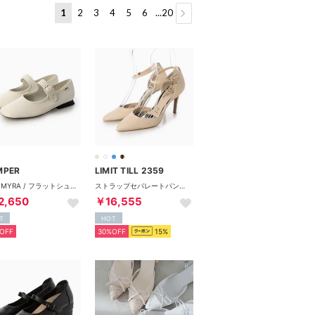
1
2
3
4
5
6
...20
MPER
LIMIT TILL 2359
CASI MYRA / フラットシューズ （ホワイト）
ストラップセパレートパンプス （BG）
2,650
￥16,555
T
HOT
OFF
30%OFF
15%