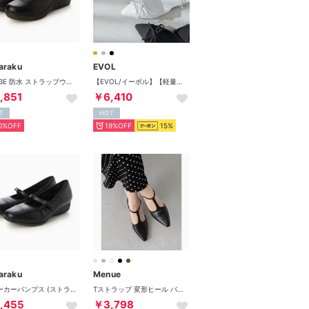
araku
EVOL
幅広 3E 防水 ストラップウェッジパンプス ＜6.0cmヒール＞ 【21.5cm～25.5cm】 FR-4003
【EVOL/イーボル】【軽量・柔らかい】2way チュールバレエミュール IY5616 (シルバーコンビ)
,851
￥6,410
T
HOT
0%OFF
19%OFF
15%
araku
Menue
スニーカーパンプス (ストラップタイプ)幅広 3E 防水＜3.5cmヒール＞ 【22.0cm～25.0cm】 FR-1114 fuwaraku
Tストラップ 変形ヒール パンプス （1020ブラックPU）
,455
￥3,798