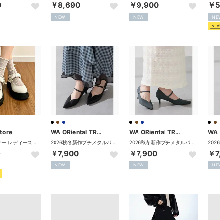
0
￥8,690
￥9,900
￥5
NEW
NEW
NE
tore
WA ORiental TRaffic
WA ORiental TRaffic
厚底ローファー レディース韓国風 美脚靴 （オフホワイト）
2026秋冬新作プチメタルパーツストラップヒールパンプス/62302 （BLACK）
2026秋冬新作プチメタルパーツストラップヒールパンプス/62302 （NAVY）
9
￥7,900
￥7,900
￥7
NEW
NEW
NE