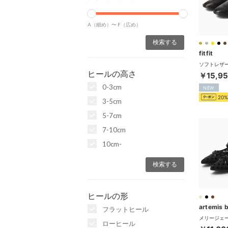
A（細め）〜
F（広め）
fitfit
ヒールの高さ
￥15,9
0-3cm
NEW
20%
3-5cm
5-7cm
7-10cm
10cm-
ヒールの形
フラットヒール
ローヒール