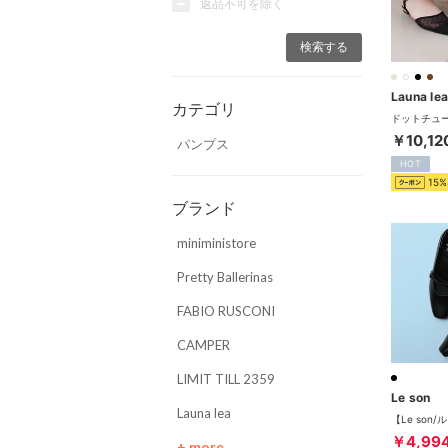
返品不可を除く
Launa le
カテゴリ
￥10,12
パンプス
HOT
15%
ブランド
miniministore
Pretty Ballerinas
FABIO RUSCONI
CAMPER
LIMIT TILL 2359
Le son
Launa lea
￥4,99
+ more