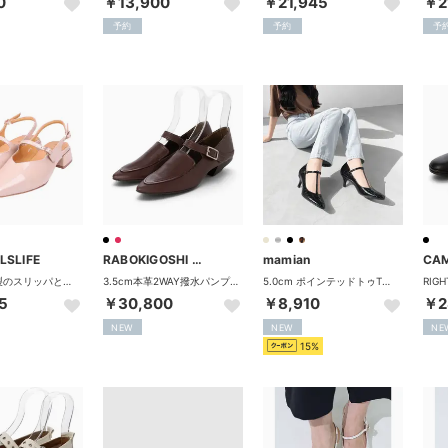
0
￥13,900
￥21,945
￥2
予約
予約
予
LSLIFE
RABOKIGOSHI works
mamian
CA
レトロ漆皮製のスリッパとマリーチェンシューズ女性靴 SWL-02 （PINK）
3.5cm本革2WAY撥水パンプス （ボルドー）
5.0cm ポインテッドトゥTストラップパンプス／m55201 （ブラックCR）
5
￥30,800
￥8,910
￥2
NEW
NEW
NE
15%