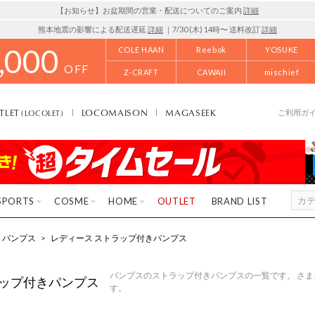
【お知らせ】お盆期間の営業・配送についてのご案内
詳細
熊本地震の影響による配送遅延
詳細
｜7/30 (木) 14時〜 送料改訂
詳細
,000
COLE HAAN
Reebok
YOSUKE
OFF
Z-CRAFT
CAWAII
mischief
TLET
LOCOMAISON
MAGASEEK
(LOCOLET)
ご利用ガ
SPORTS
COSME
HOME
OUTLET
BRAND LIST
パンプス
>
レディース ストラップ付きパンプス
パンプスのストラップ付きパンプスの一覧です。 さ
ップ付きパンプス
す。