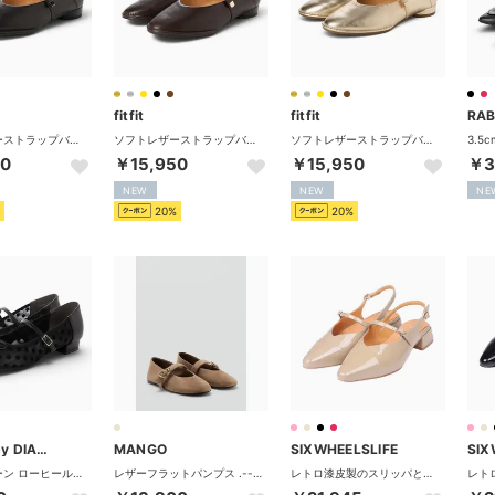
fitfit
fitfit
ソフトレザーストラップバレエ fs 270 （ブラックxブラック）
ソフトレザーストラップバレエ fs 270 （ダークブラウン）
ソフトレザーストラップバレエ fs 270 （ゴールド）
50
￥15,950
￥15,950
￥3
NEW
NEW
NE
20%
20%
artemis by DIANA
MANGO
SIXWHEELSLIFE
SIX
メリージェーン ローヒールパンプス （黒生地）
レザーフラットパンプス .-- DOOR2 （パステルブラウン）
レトロ漆皮製のスリッパとマリーチェンシューズ女性靴 SWL-02 （BEIGE）