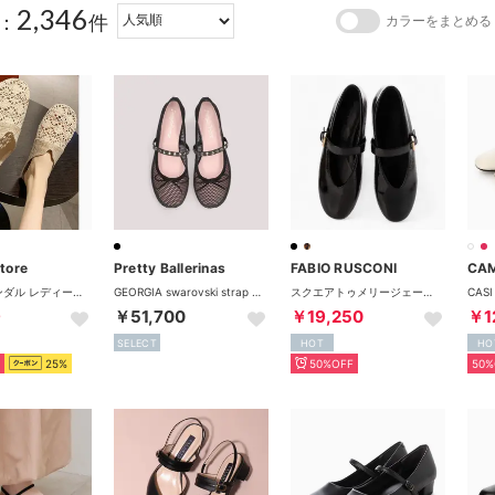
2,346
：
件
カラーをまとめる
tore
Pretty Ballerinas
FABIO RUSCONI
CA
ミュールサンダル レディース ぺたんこ
GEORGIA swarovski strap / ジョージア スワロフスキー ストラップ バレエシューズ （NEGRO-NEGRO）
スクエアトゥメリージェーンパンプス （ブラック）
9
￥51,700
￥19,250
￥1
SELECT
HOT
HO
25%
50%OFF
50%