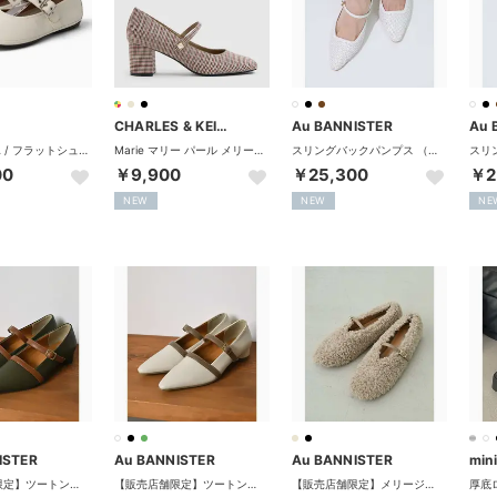
CHARLES & KEITH
Au BANNISTER
Au 
RIGHT NINA / フラットシューズ （ホワイト）
Marie マリー パール メリージェーン パンプス （Multi）
スリングバックパンプス （アイボリー）
00
￥9,900
￥25,300
￥2
NEW
NEW
NE
ISTER
Au BANNISTER
Au BANNISTER
min
【販売店舗限定】ツートンベルトパンプス （カーキ）
【販売店舗限定】ツートンベルトパンプス （アイボリー）
【販売店舗限定】メリージェーンパンプス （ベージュ）