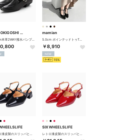
RABOKIGOSHI works
mamian
3.5cm本革2WAY撥水パンプス （ブラック）
5.0cm ポインテッドトゥTストラップパンプス／m55201 （ブラックE）
0,800
￥8,910
W
NEW
15%
WHEELSLIFE
SIXWHEELSLIFE
レトロ漆皮製のスリッパとマリーチェンシューズ女性靴 SWL-02 （BLACK）
レトロ漆皮製のスリッパとマリーチェンシューズ女性靴 SWL-02 （RED）