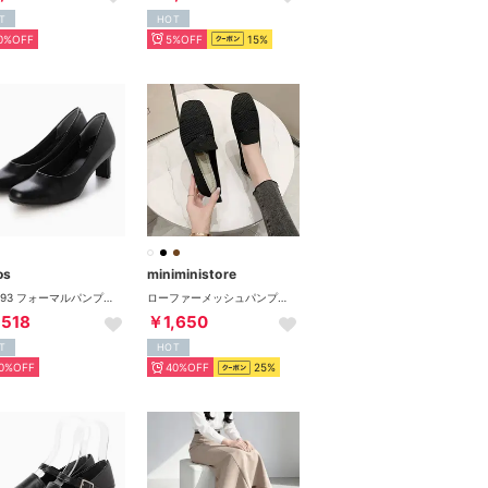
T
HOT
0%OFF
5%OFF
15%
os
miniministore
TO-393 フォーマルパンプス パンプス スクエアプレーン 6.5cm （ブラック）
ローファーメッシュパンプス 韓国シューズ
,518
￥1,650
T
HOT
0%OFF
40%OFF
25%