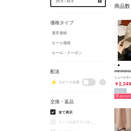
25.0～32.0
商品数
価格タイプ
通常価格
セール価格
セール・クーポン
配送
miniminis
スピード出荷
?
￥2,24
SELECT
40%OFF
交換・返品
全て表示
サイズ交換不可を除く