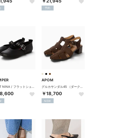
1,945
￥21,945
約
予約
MPER
APOM
RIGHT NINA / フラットシューズ （ブラック）
グルカサンダル45 （ダークブラウンスエード）
8,600
￥18,700
W
NEW