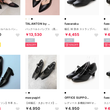
a
TALANTON by DIANA
fuwaraku
fuw
ドットチュールベルトパンプス(0600) （ブラックZ）
バックベルトパンプス （黒カーフ）
幅広 3E 防水 ストラップパンプス ＜3.0cmヒール＞ 【21.5cm～25.5cm】 FR-1109 fuwaraku
0
￥13,530
￥4,455
￥4
HOT
HOT
HO
40%OFF
10%OFF
1
masyugirl
OFFICE SUPPORT
fuw
【Le son/ル ソン】牛革 カウレザーワンストラップスクエアパンプス 走れる 痛くない 甲高 幅広 外反母趾 （ブラック）
【4E幅広・大きいサイズ】特許取得かかと抜け防止機能 ふかふか3Dインソール スクエアトゥのメリージェーンパンプス （ブラック）
レディース 多機能2WAYオフィスパンプス【幅広4E/滑りにくい】ストラップ付き 424002 ブラック
4
￥4,950
￥4,950
￥4