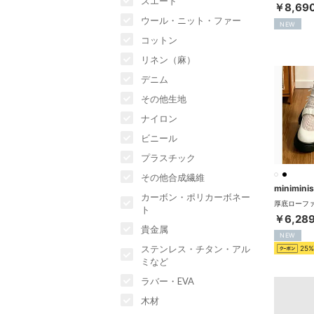
スエード
￥8,69
ウール・ニット・ファー
NEW
コットン
リネン（麻）
デニム
その他生地
ナイロン
ビニール
プラスチック
その他合成繊維
miniminis
カーボン・ポリカーボネー
ト
￥6,28
貴金属
NEW
ステンレス・チタン・アル
25%
ミなど
ラバー・EVA
木材