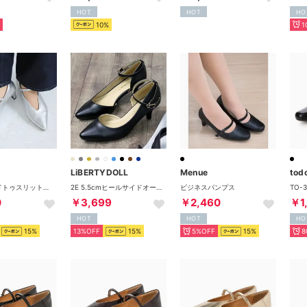
HOT
HOT
HO
10%
1
LiBERTYDOLL
Menue
tod
ポインテッドトゥスリットストラップ5cmプレートヒール感激パンプス （シルバー）
2E 5.5cmヒールサイドオープンアンクルストラップパンプス オフィスカジュアル フォーマル オケージョン ワンピース ワイドパンツ ロングスカート 歩きやすい 疲れにくい すぐ履ける /5450 （ブラックピーユー）
ビジネスパンプス
0
￥3,699
￥2,460
￥1
HOT
HOT
HO
15%
13%OFF
15%
5%OFF
15%
8