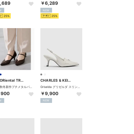
,689
￥6,289
W
NEW
25%
25%
WA ORiental TRaffic
CHARLES & KEITH
2026秋冬新作プチメタルパーツストラップヒールパンプス/62302 （BROWN）
Griselda グリゼルダ スリングバックパンプス （Animal Print White）
,900
￥9,900
W
NEW