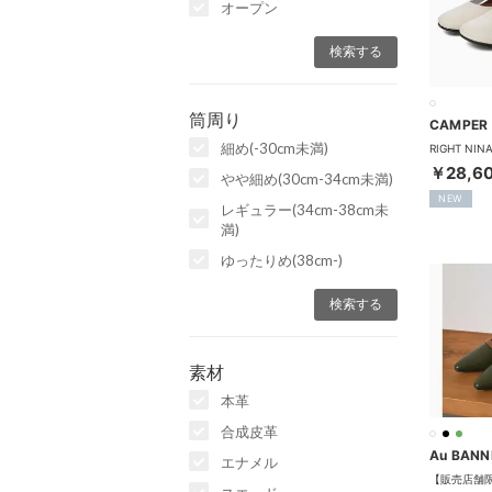
オープン
筒周り
CAMPER
細め(-30cm未満)
￥28,6
やや細め(30cm-34cm未満)
NEW
レギュラー(34cm-38cm未
満)
ゆったりめ(38cm-)
素材
本革
合成皮革
Au BANN
エナメル