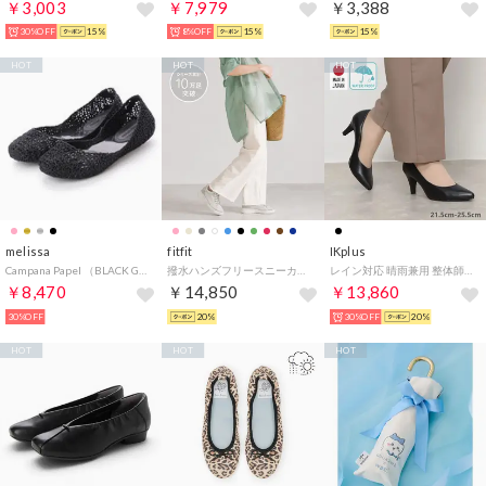
￥3,003
￥7,979
￥3,388
30%OFF
15%
8%OFF
15%
15%
HOT
HOT
HOT
melissa
fitfit
IKplus
Campana Papel （BLACK GLITTER）
撥水ハンズフリースニーカー651 （ライトグレー）
レイン対応 晴雨兼用 整体師と一緒に作った美脚美姿勢パンプス 日本製 7cmポインテッドトゥパンプス ■ブラック スムース■ 330 パンプス コンフォートシューズ フラットシューズ 神戸シューズ kobe shoes
￥8,470
￥14,850
￥13,860
30%OFF
20%
30%OFF
20%
HOT
HOT
HOT