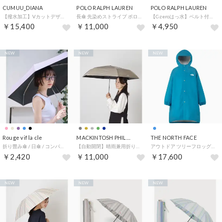
CUMUU_DIANA
POLO RALPH LAUREN
POLO RALPH LAUREN
【撥水加工】Vカットデザイン ニットフラットパンプス （ダークブラウン生地）
長傘 先染めストライプ ポロベア メンズ （AUTO）
【C-zeroはっ水】ベルト付き傘袋 ショルダーバッグ ポロベア シーズンベア ユニセックス 70D （ベージュ）
￥15,400
￥11,000
￥4,950
NEW
NEW
NEW
Rouge vif la cle
MACKINTOSH PHILOSOPHY
THE NORTH FACE
折り畳み傘 / 日傘 / コンパクト / 無地 / 晴雨兼用 / UV CUT【 （ラベンダー）
【自動開閉】晴雨兼用折りたたみ日傘 -バーブレラサンプロテクト- 55cm 遮光 遮熱 UV ユニセックス （ゴールド）
アウトドア ツリーフロッグコート NPJ12611 （DB ダスクブルー）
￥2,420
￥11,000
￥17,600
NEW
NEW
NEW