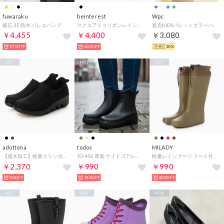
fuwaraku
beinterest
Wpc.
幅広 3E 防水 バレエパンプス ＜1.0cmヒール＞ 【22.0cm～25.0cm】 FR-1121 fuwaraku
スクエアトゥリボンレインパンプス （ブラックガラス）
遮光KIDSパレットカラーパラソル （ミント）
￥4,455
￥4,400
￥3,080
10%OFF
60%OFF
10%
HOT
HOT
HOT
adottona
todos
MILADY
【撥水加工】軽量スリッポンシューズ （BLK）
TO-456 厚底 サイドゴアレインブーツ レインブーツ （ブラック）
軽量レインブーツ フード付きロング （TAUPE）
￥2,370
￥990
￥990
5%OFF
74%OFF
80%OFF
HOT
HOT
NEW