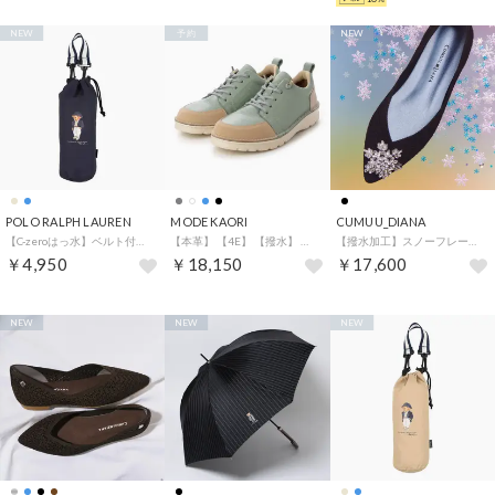
NEW
予約
NEW
POLO RALPH LAUREN
MODE KAORI
CUMUU_DIANA
【C-zeroはっ水】ベルト付き傘袋 ショルダーバッグ ポロベア シーズンベア ユニセックス 70D （ネイビーブルー）
【本革】 【4E】 【撥水】 【軽量】 撥水スニーカー 6140 （ライトブルー）
【撥水加工】スノーフレークフラットパンプス （黒生地）
￥4,950
￥18,150
￥17,600
NEW
NEW
NEW