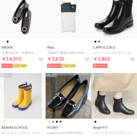
VIRINA
Wpc.
CAPPUCCINO
【 雨の日OK・巾着付き・旅行・持ち歩き】晴雨兼用ジュノビジューパンプス （エナメルブラック）
【Wpc.】最強の日傘 UVO(ウーボ) 5段 53cm 大きい 完全遮光 遮熱 UVカット100％ 晴雨兼用 コンパクト 大きめ レディース 折りたたみ傘 折り畳み傘（オフ×ブルーグレー）
レディースレインブーツ J1001 （BLK）
￥14,355
￥5,610
￥3,861
10%OFF
10%
15%OFF
10%
10%OFF
SELECT
SELECT
SELECT
BEAMS SCHOOL
HUSKY
Angel FiT
キッズ レインブーツ （イエロー）
husky Co.Ltd. FAVO FAVO/ファヴォファヴォ 3.5cmヒール レインビットスリッポン （BL）
レディース サイドゴア レインブーツ レインシューズ ネオプレン クロロプレンゴム af_22032 （ブラック）