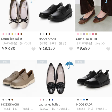
Launa lea ballet
MODE KAORI
Launa lea ballet
【26AW新色】【レイン対応】スクエアトゥバレエシューズ(RB7003A) （アイボリー/C）
【本革】 【4E】 【撥水】 【軽量】 スニーカーローファー 6139 （ブラック）
【26AW新色】【レイン対応】スクエアトゥバレエシューズ(RB7003A) （Dブラウン/C）
￥9,680
￥18,150
￥9,680
予約
予約
予約
MODE KAORI
Launa lea ballet
MODE KAORI
【本革】 【4E】 【撥水】 【軽量】 スニーカーローファー 6139 （グレージュ）
【26AW】【レイン対応】スクエアトゥバレエローファー(RB8401A) （ブラックE）
【本革】 【4E】 【撥水】 【軽量】 スニーカー 6140 （ブラック）