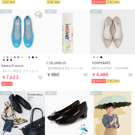
15%
10%
10%OFF
10%
HOT
HOT
HOT
COLUMBUS
TEMPERATE
Emma Francis
【圧倒的防水力】≪メーカー正規品 ≫ 防水スプレー 長時間撥水 アメダス 60mL 婦人靴 革靴 スニーカー（ムショク）AMEDAS
IRMA GLITTER （CHAMPAGNE）
【レイン対応】フラットバレエシューズ （ビビッドブルー エナメル）
￥880
￥4,488
￥7,623
40%OFF
15%
30%OFF
HOT
HOT
HOT