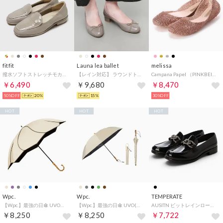
fitfit
Launa lea ballet
melissa
撥水ソフトストレッチモカシン （グレーベージュ）
【レイン対応】 ラウンドトゥヒールバレエシューズ(RB5401A)（モカE）
Campana Papel （PINKBEIGE/ GLITTER）
￥6,490
￥9,680
￥8,470
50%OFF
20%
15%
30%OFF
HOT
HOT
HOT
Wpc.
Wpc.
TEMPERATE
【Wpc.】最強の日傘 UVO（ウーボ）8本骨 55cm 大きい 完全遮光 遮熱 晴雨兼用 長傘 （フローラル/ ベージュ）
【Wpc.】最強の日傘 UVO(ウーボ) CALM 2段折 60cm 大きい 2WAY 完全遮光 遮熱 晴雨兼用 UVカット 大判 折りたたみ傘 （ベージュ）
AUSITN ビットレインローファー （ブラック）
￥8,250
￥8,250
￥7,722