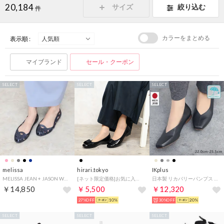
20,184
サイズ
絞り込む
件
カラーをまとめる
表示順 :
マイブランド
セール・クーポン
SELECT
SELECT
SELECT
melissa
hirari.tokyo
IKplus
MELISSA JEAN + JASON WU VII AD （BLUE FLOCKED）
[ネット限定価格]お気に入り登録６０００人突破幅広全天候日本製木型SL11ラウンド型
日本製 リカバリーパンプス 国家資格取得整体師と一緒に作ったパンプス 外反母趾対応 超軽量150g未満 レイン対応 晴雨兼用 ■ブラック スムース■ パンプス コンフォートシューズ フラットシューズ 1625 神戸シューズ kobe shoes
￥14,850
￥5,500
￥12,320
27%OFF
10%
30%OFF
20%
SELECT
SELECT
SELECT