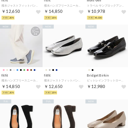
fitfit
fitfit
mont-bell
撥水ジャストフィットパンプス330 （ベージュ）
撥水ハンズフリースニーカー651 （ラズベリー）
トラベル サンブロックアンブレラ 50 男女兼用 （ライトグレー）
￥12,650
￥14,850
￥10,978
20%
20%
¥1,000
NEW
NEW
NEW
fitfit
fitfit
Bridget Birkin
撥水ハンズフリースニーカー651 （スモーキーブルー）
撥水ジャストフィットパンプス330 （シルバー）
ビットレインフラットローファー （ブラックエナメル）
￥14,850
￥12,650
￥12,980
20%
20%
予約
予約
NEW