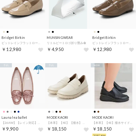
Bridget Birkin
MUNSINGWEAR
Bridget Birkin
ビットレインフラットローファー （ベージュエナメル）
リトルピートロゴ折り畳み傘
ビットレインフラットローファー （ダークベージュエナメル）
￥12,980
￥4,950
￥12,980
予約
予約
NEW
Launa lea ballet
MODE KAORI
MODE KAORI
【26AW】【レイン対応】スクエアトゥバレエローファー(RB8401A) （モーブE/C）
【本革】 【4E】 【撥水】 【軽量】 スニーカーローファー 6139 （アイボリー）
【本革】 【4E】撥水サイドゴア冬底スニーカー 6134 （ブラック）
￥9,900
￥18,150
￥18,150
10%