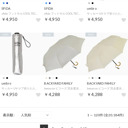
SFIDA
SFIDA
umbro
sfida フットサル COOL TECH ポンチョ SHCP01YZ （SAX サックス）
sfida フットサル COOL TECH ポンチョ SHCP01YZ （NVY ネイビー）
サッカー UV ケア折りたたみ式アンブレラ 晴雨兼用 UF6SAZ10U （BK ブラック）
￥4,950
￥4,950
￥4,950
NEW
NEW
NEW
umbro
BACKYARD FAMILY
BACKYARD FAMILY
サッカー UV ケア折りたたみ式アンブレラ 晴雨兼用 UF6SAZ10U （SV シルバー）
because ビコーズ 完全遮光 晴雨兼用 8フレーム折りたたみ傘 （グレー）
because ビコーズ 完全遮光 晴雨兼用 8フレーム折りたたみ傘 （ベージュ）
￥4,950
￥4,288
￥4,288
表示順 :
1 ～ 120件 (全20,184件)