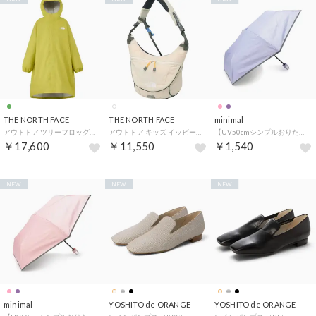
THE NORTH FACE
THE NORTH FACE
minimal
アウトドア ツリーフロッグコート NPJ12611 （CG クレスグリーン）
アウトドア キッズ イッピースリング ショルダーバッグ かばん 斜めがけ 2WAY 子供 ナイロン （VW ビンテージホワイト）
【UV50cmシンプルおりたたみ傘】 （ラベンダー）
￥17,600
￥11,550
￥1,540
NEW
NEW
NEW
minimal
YOSHITO de ORANGE
YOSHITO de ORANGE