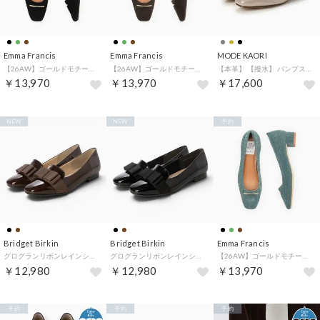
Emma Francis
Emma Francis
MODE KAORI
【26AW】ゴールドモチーフ 3cmパンプス （ブラック フロッキー）
【26AW】ゴールドモチーフ 3cmパンプス （ブラウン フロッキー）
【本革】 【撥水】 パンプス 6220 （プラチナ）
￥13,970
￥13,970
￥17,600
NEW
NEW
予約
Bridget Birkin
Bridget Birkin
Emma Francis
グログランリボンレインシューズ （ブラウンエナメル）
グログランリボンレインシューズ （ブラックエナメル）
【26AW】ゴールドモチーフ 3cmパンプス （グリーン フロッキー）
￥12,980
￥12,980
￥13,970
予約
予約
予約