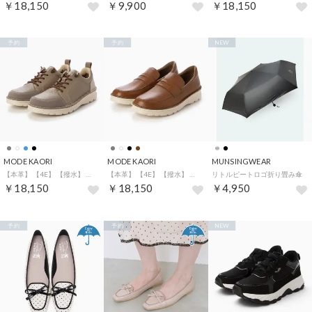
￥18,150
￥9,900
￥18,150
予約
予約
NEW
MODE KAORI
MODE KAORI
MUNSINGWEAR
【本革】 【4E】 【撥水】 【軽量】 スニーカー 6140 （グレージュ）
【本革】 【4E】 【撥水】 【軽量】 スニーカーローファー 6139 （ダークブラウン）
リトルピートロゴ折り畳み傘
￥18,150
￥18,150
￥4,950
予約
予約
NEW