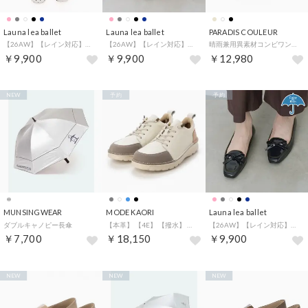
Launa lea ballet
Launa lea ballet
PARADIS COULEUR
【26AW】【レイン対応】スクエアトゥバレエローファー(RB8401A) （アイボリーE/C）
【26AW】【レイン対応】スクエアトゥバレエローファー(RB8401A) （グレージュE）
晴雨兼用異素材コンビワントーンスニーカー （ブラックコンビ）
￥9,900
￥9,900
￥12,980
NEW
予約
予約
MUNSINGWEAR
MODE KAORI
Launa lea ballet
ダブルキャノピー長傘
【本革】 【4E】 【撥水】 【軽量】 スニーカー 6140 （アイボリー）
【26AW】【レイン対応】スクエアトゥバレエローファー(RB8401A) （ネイビーE/C）
￥7,700
￥18,150
￥9,900
NEW
NEW
NEW