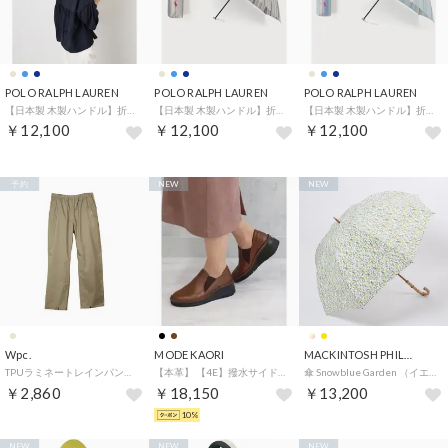
POLO RALPH LAUREN
POLO RALPH LAUREN
POLO RALPH LAUREN
【日本製 木製ハンドル】折りたたみ雨傘 ストライプ ポロポニー ワンポイント （ベージュ）
【日本製 木製ハンドル】折りたたみ雨傘 ストライプ ポロポニー ワンポイント （ネイビーブルー）
【日本製 木製ハンドル】折りたたみ雨傘 ストライプ ポロポニー ワンポイント （サックスブルー）
￥12,100
￥12,100
￥12,100
予約
NEW
NEW
Wpc.
MODE KAORI
MACKINTOSH PHILOSOPHY
TPUラミネートレインパンツ ユニセックス Lサイズ メンズ レディース カッパ （ベージュ）
【本革】 【4E】撥水サイドゴア冬底スニーカー 6134 （ブラウン）
傘 Snowblue Garden （イエロー）
￥2,860
￥18,150
￥13,200
10%
NEW
NEW
NEW