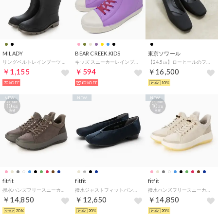
MILADY
BEAR CREEK.KIDS
東京ソワール
リングベルトレインブーツ （BLACK）
キッズ スニーカーレインブーツ （ラベンダー×ラベンダー）
【24.5㎝】ローヒールのフォーマルパンプス （ブラック）
￥1,155
￥594
￥16,500
70%OFF
80%OFF
10%
NEW
NEW
NEW
fitfit
fitfit
fitfit
撥水ハンズフリースニーカー651 （モカ）
撥水ジャストフィットパンプス330 （ダークネイビー）
撥水ハンズフリースニーカー651 （ライトベージュ2）
￥14,850
￥12,650
￥14,850
20%
20%
20%