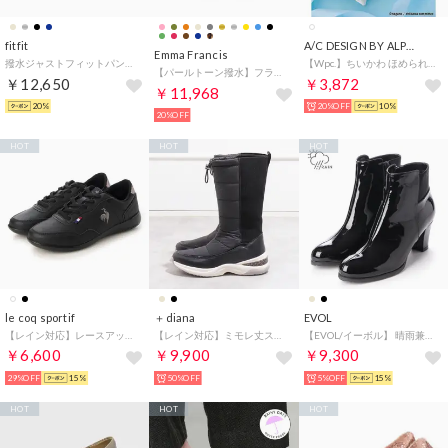
fitfit
A/C DESIGN BY ALPHA CUBIC
Emma Francis
撥水ジャストフィットパンプス330 （ブラック）
【Wpc.】ちいかわ ほめられリボン ミニ 遮光 日傘 折りたたみ【完全遮光100％・完全UVカット率100％・軽量】 （オフ）
【パールトーン撥水】フラットバレエシューズ （レオパード柄 レザースエード）
￥12,650
￥3,872
￥11,968
20%
20%OFF
10%
20%OFF
HOT
HOT
HOT
le coq sportif
＋diana
EVOL
【レイン対応】レースアップスニーカー（セギュール III ワイド R ／SEGUR III WIDE R) （ブラック）
【レイン対応】ミモレ丈スノーブーツ （黒生地）
【EVOL/イーボル】 晴雨兼用 太ヒールレインブーツ IO9223（ブラックエナメル）
￥6,600
￥9,900
￥9,300
29%OFF
15%
50%OFF
5%OFF
15%
HOT
HOT
HOT