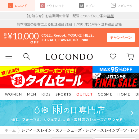
ロコンド
アウトレット
メゾン
マガシーク
【お知らせ】お盆期間の営業・配送についてのご案内
詳細
熊本地震の影響による配送遅延
詳細
｜7/30 (木) 14時〜 送料改訂
詳細
10,000
COLE..
Reebok
YOSUKE
HILLS..
キャンペーン
Z-CRAFT
CAWAII
mis..
NIKE
WOMEN
MEN
KIDS
SPORTS
OUTLET
COSME
HOME
B
ホーム
レディース レイン・スノーシューズ・レディース レインブーツ・レデ