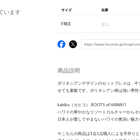
サイズ
在庫
ています
FREE
なし
商品説明
ポリネシアンデザインのセットブレスは、4
せても素敵です。ポリネシアン柄は強い男性
kahiko（カヒコ） ROOTS of HAWAI'I
ハワイの華やかなリゾートカルチャーからそ
日本人が愛してやまないハワイの奥深い魅力
※こちらの商品は1点1点職人による手作り