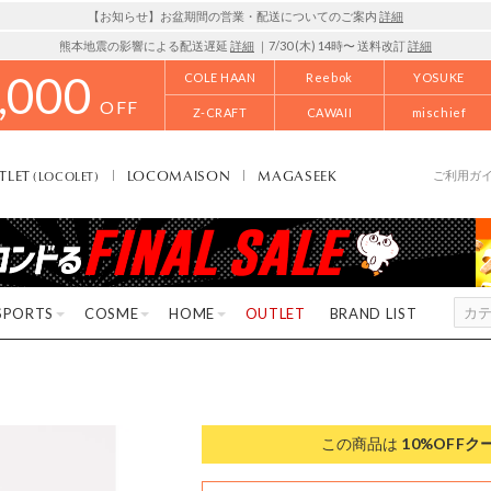
【お知らせ】お盆期間の営業・配送についてのご案内
詳細
熊本地震の影響による配送遅延
詳細
｜7/30 (木) 14時〜 送料改訂
詳細
,000
COLE HAAN
Reebok
YOSUKE
OFF
Z-CRAFT
CAWAII
mischief
TLET
LOCOMAISON
MAGASEEK
(LOCOLET)
ご利用ガ
SPORTS
COSME
HOME
OUTLET
BRAND LIST
この商品は
10%OFF
ク