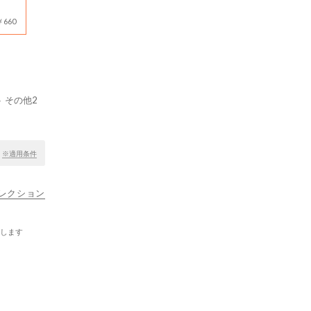
660
ト その他2
！
※適用条件
ナコレクション
します