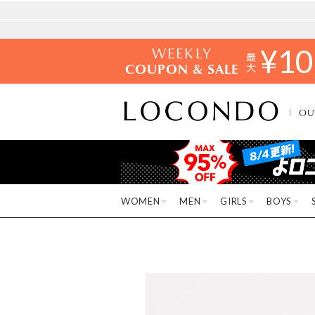
WEEKLY
¥
10
COUPON & SALE
OU
WOMEN
MEN
GIRLS
BOYS