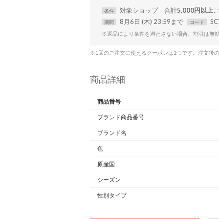
対象
ショップ
合計
5,000円以上
条件
8月6日 (木) 23:59まで
SC
期間
コード
※返品により条件を満たさない場合、割引は無
※1回のご注文に使えるクーポンは1つです。注文後
商品詳細
商品番号
ブランド商品番号
ブランド名
色
原産国
シーズン
性別タイプ