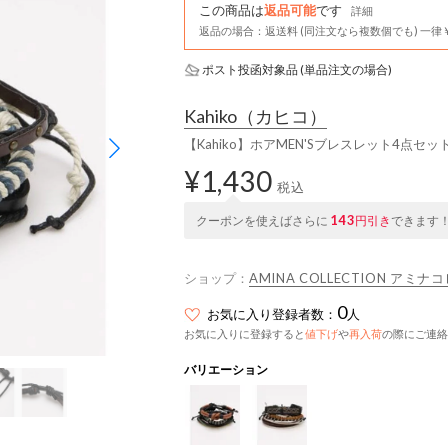
この商品は
返品可能
です
詳細
返品の場合：返送料 (同注文なら複数個でも) 一律￥
ポスト投函対象品 (単品注文の場合)
Kahiko
（カヒコ）
【Kahiko】ホアMEN'Sブレスレット4点セッ
¥1,430
税込
143
クーポンを使えばさらに
円引き
できます
ショップ：
AMINA COLLECTION アミ
0
お気に入り登録者数：
人
お気に入りに登録すると
値下げ
や
再入荷
の際にご連絡
バリエーション