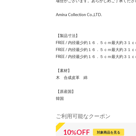
場合がございます。あらかじめご了承くださ
Amina Collection Co.,LTD.
【製品寸法】
FREE / 内径最少約１６．５ｃｍ最大約３１ｃ
FREE / 内径最少約１６．５ｃｍ最大約３１ｃ
FREE / 内径最少約１６．５ｃｍ最大約３１ｃ
【素材】
木 合成皮革 綿
【原産国】
韓国
ご利用可能なクーポン
10
%
OFF
対象商品を見る