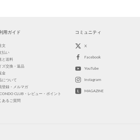
利用ガイド
コミュニティ
注文
X
支払い
Facebook
送と送料
イズ交換・返品
YouTube
返金
Instagram
品について
員登録・メルマガ
MAGAZINE
OCONDO CLUB・レビュー・ポイント
くあるご質問