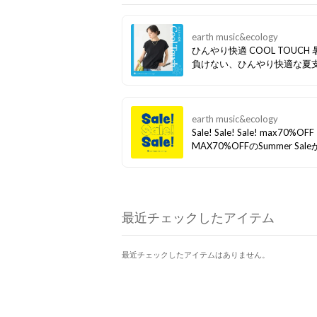
earth music&ecology
ひんやり快適 COOL TOUCH 暑さに
負けない、ひんやり快適な夏
触れた瞬間ひんやり心地よい、
冷感アイテムをラインアップ！
季節も快適に、 おしゃれと涼
両立する一枚です。
earth music&ecology
Sale! Sale! Sale! max70%OFF
MAX70%OFFのSummer Sal
ート！ まだまだ活躍するアイ
おトクに… 人気アイテムは残
かですので、お早めのチェッ
すすめです！
最近チェックしたアイテム
最近チェックしたアイテムはありません。