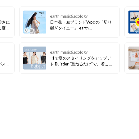
earth music&ecology
日本発・傘ブランドWpc.の「切り
支度。
継ぎタイニー」 earth
 接触
music&ecology別注アイテムが登場
 暑い
しさを
earth music&ecology
+1で夏のスタイリングをアップデー
eがスタ
ト Buistier “重ねるだけ”で、着こな
テムが
しが変わる この夏取り入れたい、主
りわず
役級ビスチェ。 Tシャツやシアート
クがお
ップスにプラスするだけで、 いつも
のスタイリングをぐっと旬な印象に
アップデート！