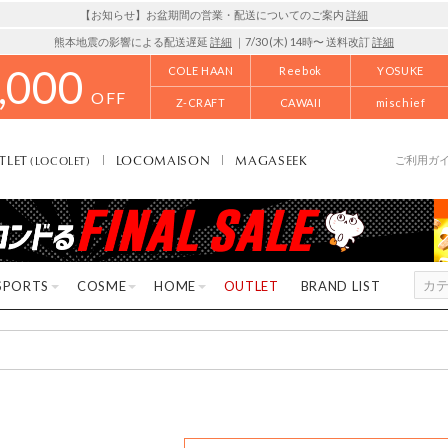
【お知らせ】お盆期間の営業・配送についてのご案内
詳細
熊本地震の影響による配送遅延
詳細
｜7/30 (木) 14時〜 送料改訂
詳細
,000
COLE HAAN
Reebok
YOSUKE
OFF
Z-CRAFT
CAWAII
mischief
TLET
LOCOMAISON
MAGASEEK
(LOCOLET)
ご利用ガ
SPORTS
COSME
HOME
OUTLET
BRAND LIST