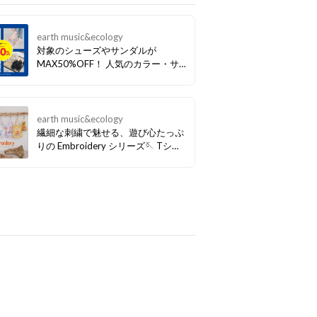
earth music&ecology
対象のシューズやサンダルが
MAX50%OFF！ 人気のカラー・サ
イズから売り切れてしまうので お早
めのチェックがオススメです♪
earth music&ecology
繊細な刺繍で魅せる、遊び心たっぷ
りの Embroidery シリーズ🪡 Tシャ
ツ・バッグ・巾着まで、思わず揃え
たくなるラインアップでご用意しま
した。 立体感のある刺繍デザイン
が、シンプルな夏のスタイリングの
アクセントに🌿