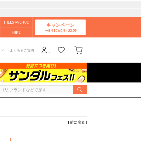
HILLS AVENUE
キャンペーン
8月10日(月)
NIKE
イド
よくあるご質問
[ 前に戻る ]