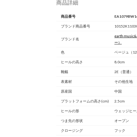
商品詳細
商品番号
EA1079BW1
ブランド商品番号
10152K1103
earth music&
ブランド名
ー）
色
ベージュ（12
ヒールの高さ
8.0cm
靴幅
2E（普通）
表素材
その他生地
原産国
中国
プラットフォームの高さ(cm)
2.5cm
ヒールの形
ウェッジヒー
つま先の形状
オープン
クロージング
フック