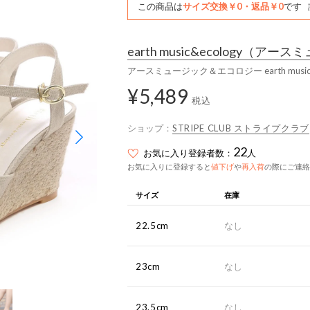
この商品は
サイズ交換￥0・返品￥0
です
earth music&ecology
（アースミ
アースミュージック＆エコロジー earth music
¥5,489
税込
ショップ：
STRIPE CLUB ストライプクラブ
22
お気に入り登録者数：
人
お気に入りに登録すると
値下げ
や
再入荷
の際にご連絡
サイズ
在庫
22.5cm
なし
23cm
なし
23.5cm
なし