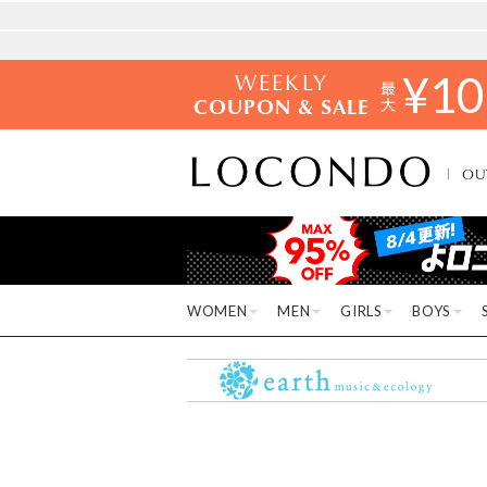
WEEKLY
¥
10
COUPON & SALE
OU
WOMEN
MEN
GIRLS
BOYS