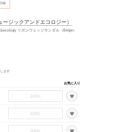
詳細
ュージックアンドエコロジー）
&ecology リボンウェッジサンダル（Beige）
します
お気に入り
品切れ
品切れ
品切れ