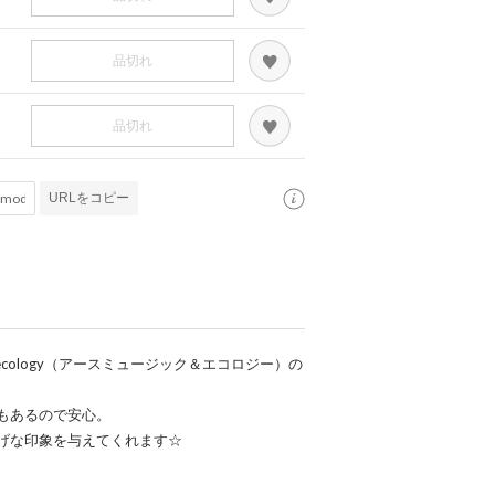
品切れ
品切れ
URLをコピー
&ecology（アースミュージック＆エコロジー）の
もあるので安心。
げな印象を与えてくれます☆