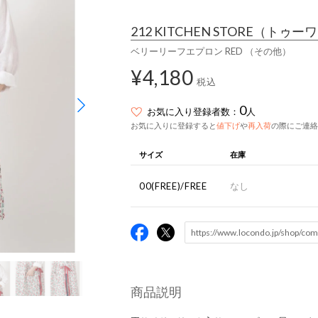
212 KITCHEN STORE
（トゥーワ
ベリーリーフエプロン RED （その他）
¥4,180
税込
0
お気に入り登録者数：
人
お気に入りに登録すると
値下げ
や
再入荷
の際にご連絡
サイズ
在庫
00(FREE)/FREE
なし
商品説明