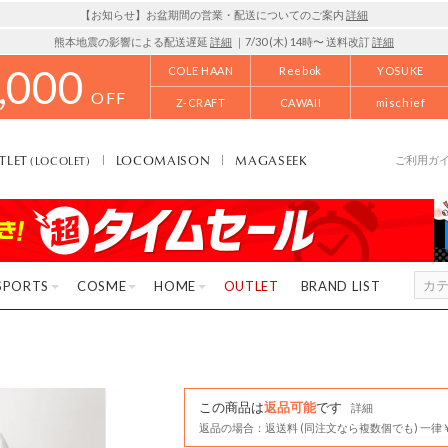
【お知らせ】お盆期間の営業・配送についてのご案内
詳細
熊本地震の影響による配送遅延
詳細
｜7/30 (木) 14時〜 送料改訂
詳細
,000
COLE HAAN
Reebok
YOSUKE
OFF
Z-CRAFT
CAWAII
mischief
TLET
LOCOMAISON
MAGASEEK
(LOCOLET)
ご利用ガ
SPORTS
COSME
HOME
OUTLET
BRAND LIST
この商品は
返品可能
です
詳細
返品の場合：返送料 (同注文なら複数個でも) 一律￥