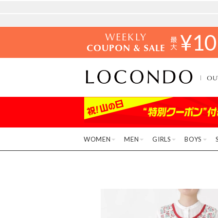
WEEKLY
¥
10
COUPON & SALE
OU
WOMEN
MEN
GIRLS
BOYS