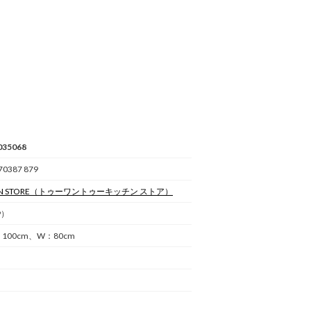
035068
70387 879
N STORE
（トゥーワントゥーキッチン ストア）
9）
H：100cm、W：80cm