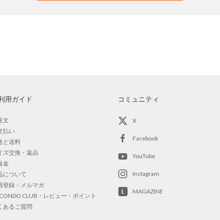
利用ガイド
コミュニティ
注文
X
支払い
Facebook
送と送料
イズ交換・返品
YouTube
返金
Instagram
品について
員登録・メルマガ
MAGAZINE
OCONDO CLUB・レビュー・ポイント
くあるご質問