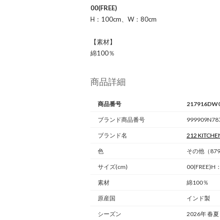
00(FREE)
H：100cm、W：80cm
【素材】
綿100％
商品詳細
商品番号
217916DW
ブランド商品番号
999909N78
ブランド名
212 KITCHE
色
その他（87
サイズ(cm)
00(FREE)
素材
綿100％
原産国
インド製
シーズン
2026年 春夏