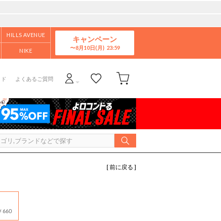
HILLS AVENUE
キャンペーン
8月10日(月)
NIKE
イド
よくあるご質問
[ 前に戻る ]
660