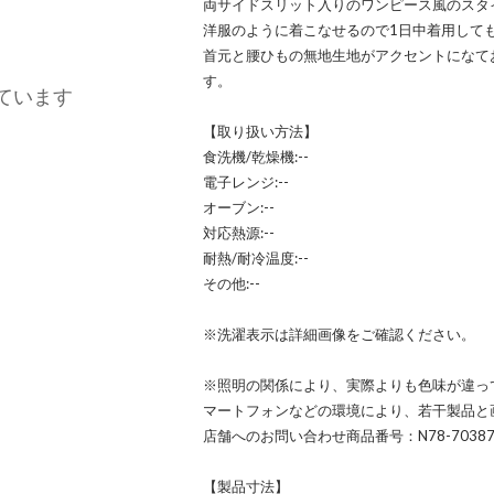
両サイドスリット入りのワンピース風のスタ
洋服のように着こなせるので1日中着用して
首元と腰ひもの無地生地がアクセントになて
す。
ています
【取り扱い方法】
食洗機/乾燥機:--
電子レンジ:--
オーブン:--
対応熱源:--
耐熱/耐冷温度:--
その他:--
※洗濯表示は詳細画像をご確認ください。
※照明の関係により、実際よりも色味が違っ
マートフォンなどの環境により、若干製品と
店舗へのお問い合わせ商品番号：N78-7038
【製品寸法】