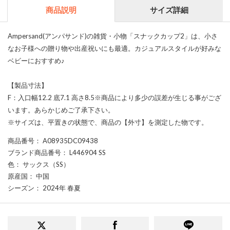
商品説明
サイズ詳細
Ampersand(アンパサンド)の雑貨・小物「スナックカップ2」は、小さ
なお子様への贈り物や出産祝いにも最適。カジュアルスタイルが好みな
ベビーにおすすめ♪
【製品寸法】
F：入口幅12.2 底7.1 高さ8.5※商品により多少の誤差が生じる事がござ
います。あらかじめご了承下さい。
※サイズは、平置きの状態で、商品の【外寸】を測定した物です。
商品番号
： A08935DC09438
ブランド商品番号
： L446904 SS
色
： サックス（SS）
原産国
： 中国
シーズン
： 2024年 春夏