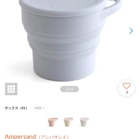
1
/
15
2
サックス（SS）
FREE
×
Ampersand
（アンパサンド）