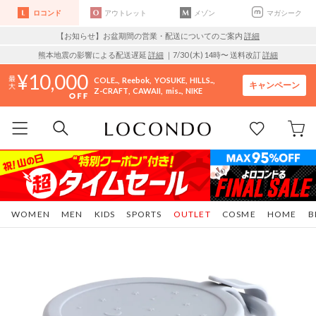
ロコンド
アウトレット
メゾン
マガシーク
【お知らせ】お盆期間の営業・配送についてのご案内
詳細
熊本地震の影響による配送遅延
詳細
｜7/30 (木) 14時〜 送料改訂
詳細
10,000
COLE..
Reebok
YOSUKE
HILLS..
キャンペーン
Z-CRAFT
CAWAII
mis..
NIKE
WOMEN
MEN
KIDS
SPORTS
OUTLET
COSME
HOME
B