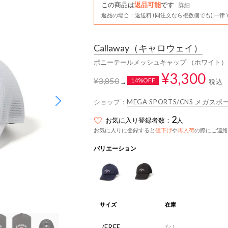
この商品は
返品可能
です
詳細
返品の場合：返送料 (同注文なら複数個でも) 一律￥
Callaway
（キャロウェイ）
ポニーテールメッシュキャップ （ホワイト）
¥3,300
¥3,850
14%OFF
税込
→
ショップ：
MEGA SPORTS/CNS メガ
2
お気に入り登録者数：
人
お気に入りに登録すると
値下げ
や
再入荷
の際にご連絡
バリエーション
サイズ
在庫
./FREE
なし