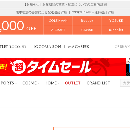
【お知らせ】お盆期間の営業・配送についてのご案内
詳細
熊本地震の影響による配送遅延
詳細
｜7/30 (木) 14時〜 送料改訂
詳細
,000
COLE HAAN
Reebok
YOSUKE
OFF
Z-CRAFT
CAWAII
mischief
TLET
LOCOMAISON
MAGASEEK
(LOCOLET)
ご利用ガ
SPORTS
COSME
HOME
OUTLET
BRAND LIST