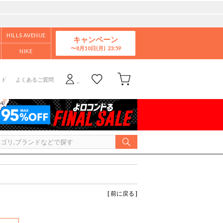
HILLS AVENUE
キャンペーン
8月10日(月)
NIKE
イド
よくあるご質問
[ 前に戻る ]