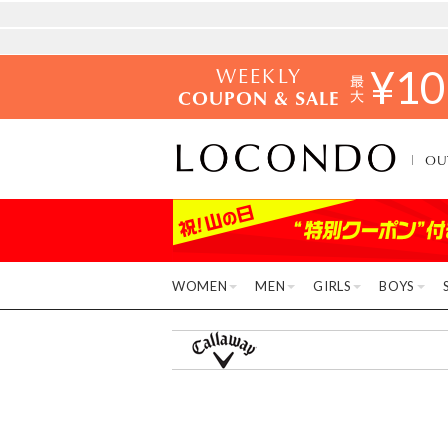
WEEKLY
¥
10
COUPON & SALE
OU
WOMEN
MEN
GIRLS
BOYS