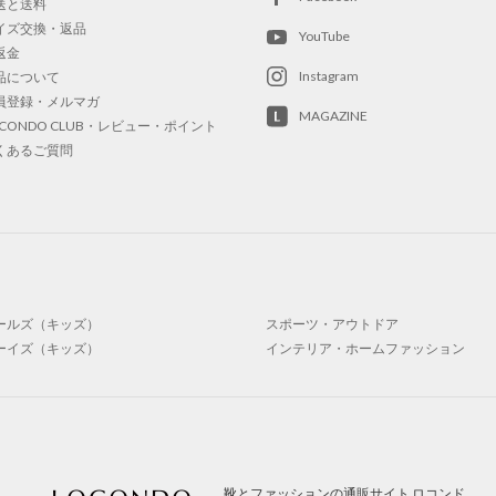
送と送料
イズ交換・返品
YouTube
返金
Instagram
品について
員登録・メルマガ
MAGAZINE
OCONDO CLUB・レビュー・ポイント
くあるご質問
ールズ（キッズ）
スポーツ・アウトドア
ーイズ（キッズ）
インテリア・ホームファッション
靴とファッションの通販サイト ロコンド