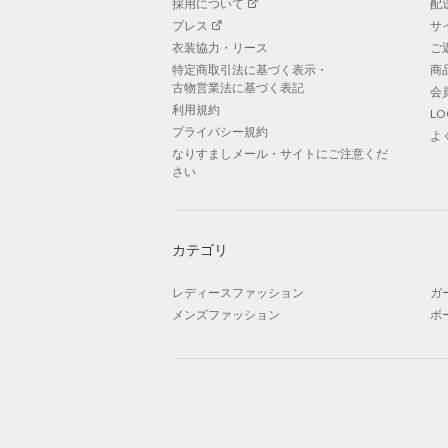
採用について
配
プレス
サ
衣装協力・リース
ご
特定商取引法に基づく表示・
商
古物営業法に基づく表記
会
利用規約
L
プライバシー規約
よ
なりすましメール・サイトにご注意くだ
さい
カテゴリ
レディースファッション
ガ
メンズファッション
ボ