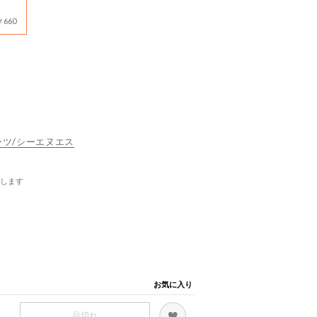
660
スポーツ/シーエヌエス
します
お気に入り
品切れ