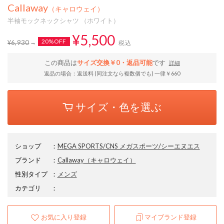
Callaway
（キャロウェイ）
半袖モックネックシャツ （ホワイト）
¥5,500
20%OFF
¥6,930
税込
この商品は
サイズ交換￥0・返品可能
です
詳細
返品の場合：返送料 (同注文なら複数個でも) 一律￥660
サイズ・色を選ぶ
ショップ
：
MEGA SPORTS/CNS メガスポーツ/シーエヌエス
ブランド
：
Callaway
（キャロウェイ）
性別タイプ
：
メンズ
カテゴリ
：
お気に入り登録
マイブランド登録