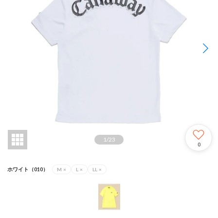
1
/
23
0
ホワイト（010）
M
×
L
×
LL
×