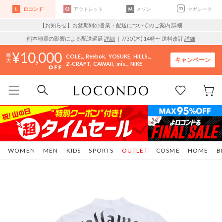
ロコンド
アウトレット
メゾン
マガシーク
【お知らせ】お盆期間の営業・配送についてのご案内
詳細
熊本地震の影響による配送遅延
詳細
｜7/30 (木) 14時〜 送料改訂
詳細
10,000
COLE..
Reebok
YOSUKE
HILLS..
キャンペーン
Z-CRAFT
CAWAII
mis..
NIKE
WOMEN
MEN
KIDS
SPORTS
OUTLET
COSME
HOME
B