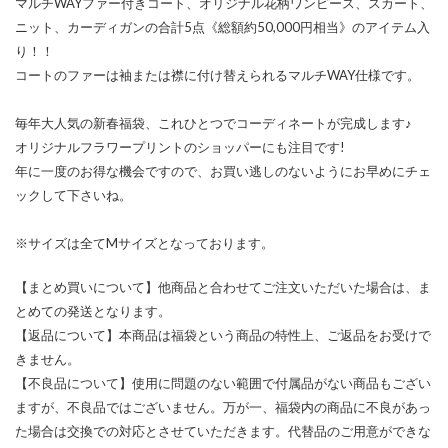
マルチWAYファー付きコート、オリジナル花柄ワンピース、スカート、
ニット、カーディガンの合計5点《総額約50,000円相当》のアイテム入
り！！
コートのファーは袖または襟に付け替えられるマルチWAY仕様です。
毎年大人気の新春福袋、これひとつでコーディネートが完成します♪
オリジナルフラワープリントのショッパーにも注目です!
年に一度のお得な機会ですので、お買い逃しのないようにお早めにチェ
ックして下さいね。
※サイズは全てMサイズとなっております。
【まとめ買いについて】他商品と合わせてご注文いただいた場合は、ま
とめての発送となります。
【返品について】本商品は福袋という商品の特性上、ご返品をお受けで
きません。
【不良品について】使用に問題のない範囲で付属品がない商品もござい
ますが、不良品ではございません。万が一、福袋内の商品に不良があっ
た場合は交換での対応とさせていただきます。代替品のご用意ができな