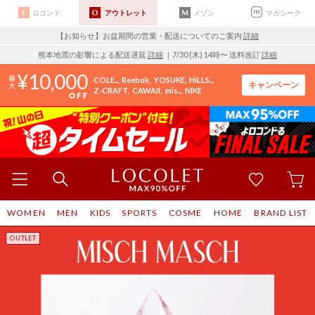
ロコンド
アウトレット
メゾン
マガシーク
【お知らせ】お盆期間の営業・配送についてのご案内
詳細
熊本地震の影響による配送遅延
詳細
｜7/30 (木) 14時〜 送料改訂
詳細
10,000
COLE..
Reebok
YOSUKE
HILLS..
キャンペーン
Z-CRAFT
CAWAII
mis..
NIKE
WOMEN
MEN
KIDS
SPORTS
COSME
HOME
BRAND LIST