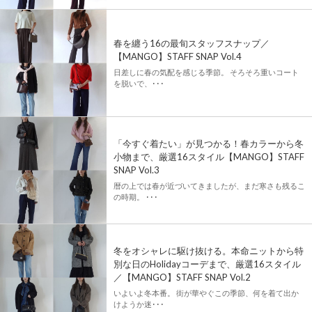
春を纏う16の最旬スタッフスナップ／
【MANGO】STAFF SNAP Vol.4
日差しに春の気配を感じる季節。 そろそろ重いコート
を脱いで、･･･
「今すぐ着たい」が見つかる！春カラーから冬
小物まで、厳選16スタイル【MANGO】STAFF
SNAP Vol.3
暦の上では春が近づいてきましたが、まだ寒さも残るこ
の時期。 ･･･
冬をオシャレに駆け抜ける。本命ニットから特
別な日のHolidayコーデまで、厳選16スタイル
／【MANGO】STAFF SNAP Vol.2
いよいよ冬本番。 街が華やぐこの季節、何を着て出か
けようか迷･･･