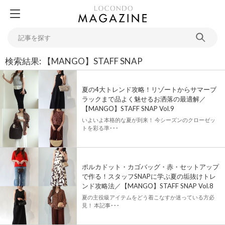
検索結果:
【MANGO】STAFF SNAP
夏の4大トレンド攻略！リゾートからサマーブ
ラックまで品よく魅せるお洒落の最適解／
【MANGO】STAFF SNAP Vol.9
いよいよ本格的な夏が到来！ 今シーズンのクローゼッ
トを彩る準･･･
ポルカドット・カゴバッグ・赤・セットアップ
で作る！スタッフSNAPに学ぶ夏の垢抜けトレ
ンド攻略法／【MANGO】STAFF SNAP Vol.8
夏の主役級アイテムをどう着こなすか迷っている方必
見！ 本記事･･･